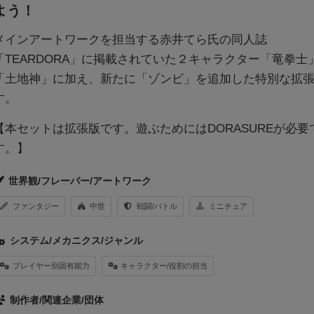
よう！
メインアートワークを担当する赤井てら氏の同人誌
「TEARDORA」に掲載されていた２キャラクター「竜拳士
「土地神」に加え、新たに「ゾンビ」を追加した特別な拡
す。
【本セットは拡張版です。遊ぶためにはDORASUREが必要
す。】
世界観/フレーバー/アートワーク
ファンタジー
中世
戦闘/バトル
ミニチュア
システム/メカニクス/ジャンル
プレイヤー別固有能力
キャラクター/役割の担当
制作者/関連企業/団体