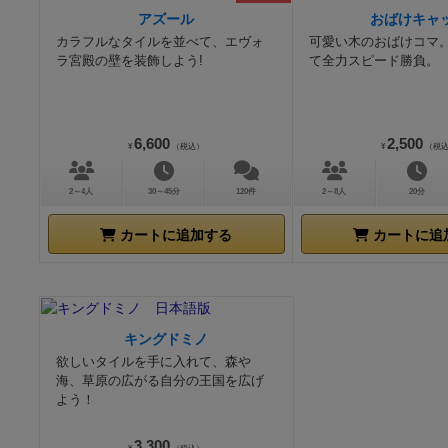
アズール
おばけキャ
カラフルなタイルを並べて、エヴォ
可愛い木のおばけコマ
ラ宮殿の壁を装飾しよう!
て全力スピード勝負。
6,600
2,500
¥
（税込）
¥
（税
2～4人
30～45分
120件
2～8人
20分
カートに追加する
カートに追
キングドミノ
欲しいタイルを手に入れて、森や
海、草原の広がる自分の王国を広げ
よう！
3,300