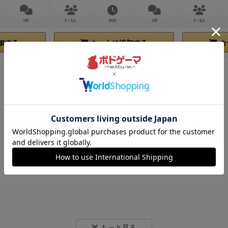
1件
2～5人
30分
1件
2～8人
加する
カートに追加する
カ
もっと見る