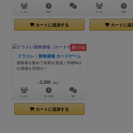
1～5人
30分
－
2～5人
30分
カートに追加する
カートに追
残り2点
ドラスレ：冒険酒場 カードゲーム
冒険者を集めて依頼を達成！帝都No1
の酒場を目指せ！
3,300
¥
（税込）
2～5人
20～30分
3件
カートに追加する