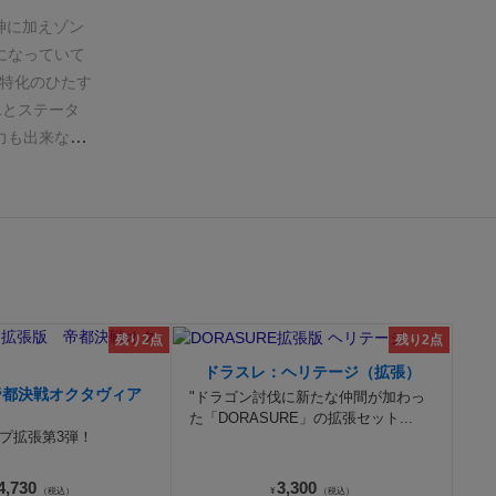
けリソースを
神に加えゾン
能
■ゾン
になっていて
!(全快で復活
特化のひたす
も低い👎最
1とステータ
もできな
力も出来なく
クロキャス
RADORAの時
否めなく、ボ
ます。
ライフ
力では無いか
闘ダイス11
すぎるとアク
で立ち回りは
番でその場で
復手段がない
残り2点
残り2点
るw初期ステ
ドラスレ：ヘリテージ（拡張）
ゴン戦でも復
帝都決戦オクタヴィア
"ドラゴン討伐に新たな仲間が加わっ
人的に1番面白
た「DORASURE」の拡張セット...
プ拡張第3弾！
4,730
3,300
（税込）
¥
（税込）