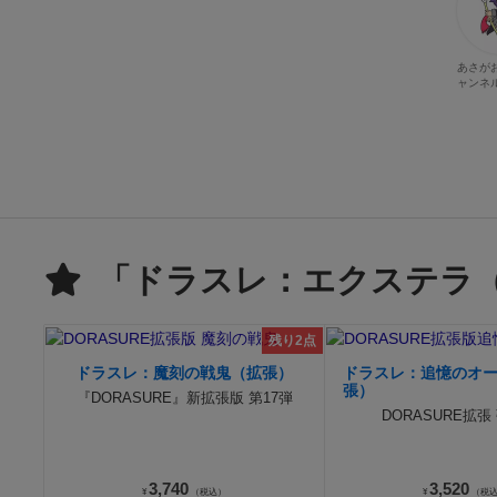
あさが
ャンネ
「ドラスレ：エクステラ
残り2点
ドラスレ：魔刻の戦鬼（拡張）
ドラスレ：追憶のオ
張）
『DORASURE』新拡張版 第17弾
DORASURE拡張 
3,740
3,520
¥
（税込）
¥
（税