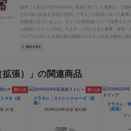
だし回復はダイス運任せ
・財宝があればボス戦でも1度だ
赤井てら先生のTERADORAに収録されていた竜拳士、土地
全回復できる
・割と面白みが中途半端なキャラクター＝万
ビの3体の拡張
まず箱が箔押しで今までの拡張に比べて豪華
おボドゲチ
ビ
・頭に剣が…😨
・業界に震撼！ 死なないという能力!
高級感が出ていました。
キャラの使用感について
竜拳士
火力
ル
します)🧟‍♀️
・超特異な能力に全振りなためパラメータはとて
ら戦闘クエストに特化してます。Lv2になると教養、探索－
終的には戦闘4になりますが😅
・リソースが無くHPも回復
スが下がり0になる為以降は戦闘のクエスト以外は挑戦も協
い
・その代わりHPを消費して”ブースト”のみ行える
・ネ
なります。ドラゴン戦で頼りになるキャラです。
土地神
TE
続きを見る
ター(※)の”死霊強化術”の対象となる
・正直…出オチ感は
のキャラシートでは神力が最大4でしたが7まで上昇されて
スは全体攻撃がデフォなため、不死はそこまで活(生)きる能
も5と多く一見耐久よりに見えるけどリソースを全部使うと戦
な😰
※拡張「ｱﾅｻﾞｰﾜｰﾙﾄﾞ ﾄﾘｵ･ﾃﾞ･ｱﾝﾃﾞｯﾄﾞ」に収録のキャラ)
個振れるので諸刃ではあるが火力も出せる。リソースが増え
（拡張）」の関連商品
ションが出来なくなるという冒険での制限があるキャラなの
重要な感じ。
ゾンビ
不思議なキャラ。冒険で死んでも次の手
復活する。ライフをリソースのように使えるが死ぬ以外の回
残り1点
残り2点
ので冒険中にあの手この手でプレイヤーがゾンビを殺してく
ートマタ（拡
ドラスレ：ストレンジャーズ（拡
ータスがオール1と大器晩成なキャラ。財宝獲得するとドラ
張）
ドラスレ：
（拡張）
活する(ただしダイスを振って4以上の目を出す必要あり)
個
弾 14 第
DORASURE拡張 第13弾
マッ
いキャラでした。
3,520
込）
¥
（税込）
¥