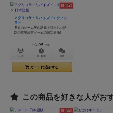
残り1点
アグリコラ：リバイズドエディシ
ョン
世界のゲーム界の話題を独占した話
題の農場経営ゲームの改定新版!
7,150
¥
（税込）
1～4人
30～120分
45件
カートに追加する
この商品を好きな人がお
残り2点