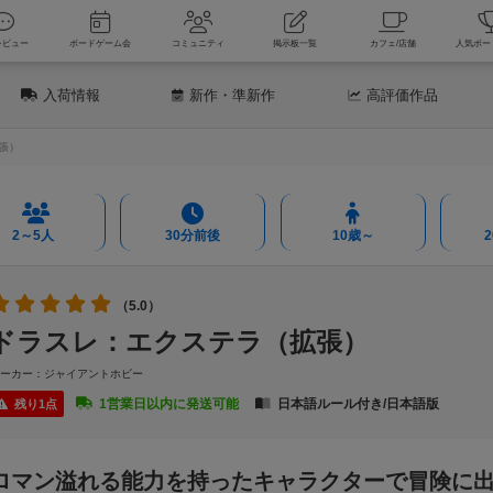
新着レビュー
ボードゲーム会
コミュニティ
掲示板一覧
カフェ
入荷情報
新作
・準新作
高評価
作品
張）
2～5人
30分前後
10歳～
（5.0）
ドラスレ：エクステラ（拡張）
メーカー：ジャイアントホビー
1営業日以内に発送可能
日本語ルール付き/日本語版
残り1点
ロマン溢れる能力を持ったキャラクターで冒険に