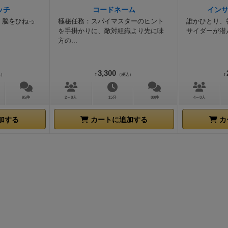
ッチ
コードネーム
イン
。脳をひねっ
極秘任務：スパイマスターのヒント
誰かひとり、
を手掛かりに、敵対組織より先に味
サイダーが潜
方の...
3,300
込）
¥
（税込）
¥
95件
2～8人
15分
80件
4～8人
加する
カートに追加する
カ