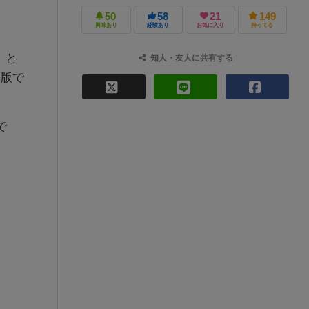
50
58
21
149
興味あり
経験あり
お気に入り
持ってる
」と
知人・友人に共有する
張版で
で