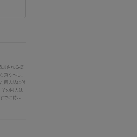
追加される拡
ら買うべし。
た同人誌に付
 その同人誌
すでに持って
士
・ドラス
に制約がある
を有するワン
手に入る!!
スお化け…た