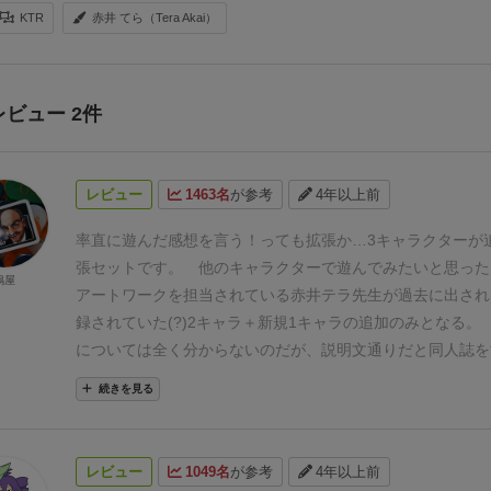
KTR
赤井 てら（Tera Akai）
レビュー 2件
レビュー
1463名
が参考
4年以上前
率直に遊んだ感想を言う！っても拡張か…
3キャラクターが
張セットです。 他のキャラクターで遊んでみたいと思った
鳴屋
アートワークを担当されている赤井テラ先生が過去に出され
録されていた(?)2キャラ＋新規1キャラの追加のみとなる。
については全く分からないのだが、説明文通りだと同人誌を
いる人からすると１キャラのみの追加となるのかな？
■竜拳
続きを見る
レ史上もっとも脳筋…ってかバーサーカー
・リソース用途
が大したデメリットではない👍
・はかいこうせん的な能力
パンウーマン
・運が良ければドラゴンアクションで経験値が
レビュー
1049名
が参考
4年以上前
■土地神
・自縄自縛キャラ😰
・キャスター以上のリソー