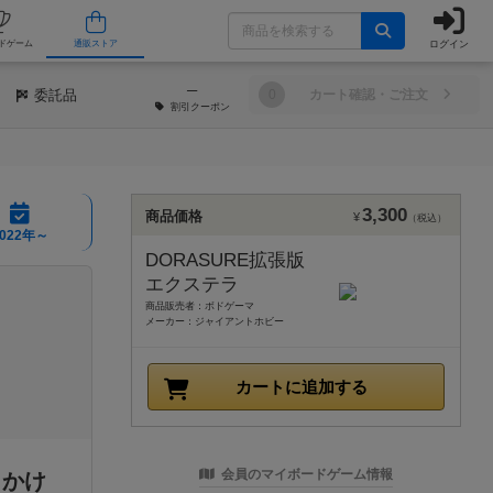
ログイン
/店舗
人気ボードゲーム
通販ストア
─
委託品
0
カート確認・ご注文
割引
クーポン
3,300
商品価格
¥
（税込）
2022年～
DORASURE拡張版
エクステラ
商品販売者：ボドゲーマ
メーカー：ジャイアントホビー
カートに追加する
会員のマイボードゲーム情報
出かけ