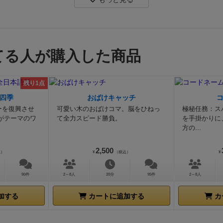
てる人が購入した商品
残り1点
四季
おばけキャッチ
ーを復興させ
可愛い木のおばけコマ。脳をひねっ
極秘任務：ス
がテーマのワ
て全力スピード勝負。
を手掛かりに
方の...
2,500
込）
¥
（税込）
¥
90件
2～8人
20分
95件
2～8人
加する
カートに追加する
カ