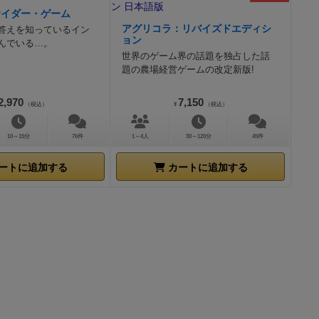
サイダー・ゲーム
アグリコラ：リバイズドエディシ
答えを知っているイン
ョン
んでいる…。
世界のゲーム界の話題を独占した話
題の農場経営ゲームの改定新版!
2,970
7,150
（税込）
¥
（税込）
10～15分
76件
1～4人
30～120分
45件
ートに追加する
カートに追加する