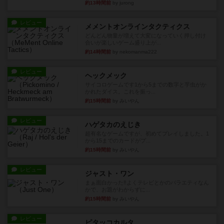
約13時間前
by jurong
レビュー
メメントオンラインタクティクス
どんどん物量が増えて大変になっていく押し付け
合いが楽しいゲーム盛り上が...
約14時間前
by nekomanma222
レビュー
ヘックメック
サイコロゲームです1から5までの数字と芋虫がか
かれたダイス。これを振っ...
約15時間前
by みいやん
レビュー
ハゲタカのえじき
超有名なゲームですが、初めてプレイしました。1
から15までのカードがプ...
約15時間前
by みいやん
レビュー
ジャスト・ワン
まぁ面白かった‼️よくテレビとかのバラエティなん
かで、お題がわからずに...
約15時間前
by みいやん
レビュー
ピタッコカルタ