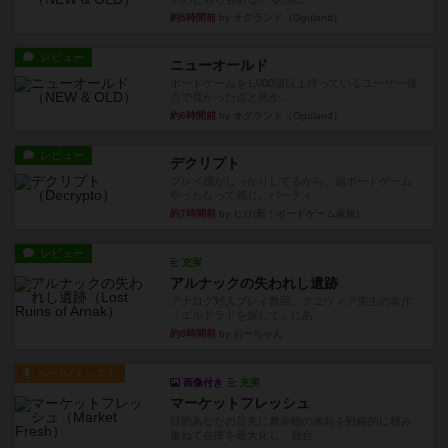
約5時間前
by オグランド（Oguland）
レビュー
ニューオールド
ボードゲームを1,000個以上持っているユーザー視
点で良かった点と悪か...
約6時間前
by オグランド（Oguland）
レビュー
デクリプト
プレイ感がしっかりしてるから、超ボードゲーム
やったなって感じ。パーティ...
約7時間前
by ヒロ(新！ボードゲーム家族)
レビュー
充実
アルナックの失われし遺跡
アナログ対人プレイ数回。クニツィア先生の名作
「エルドラドを探して」にあ...
約9時間前
by おーちゃん
ルール/インスト
画像付き
充実
マーケットフレッシュ
目的あなたの店先に農産物の木箱を戦略的に積み
重ねて在庫を最大化し、競合...