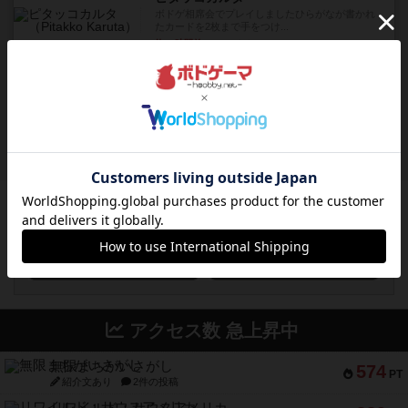
ボドゲ相席会でプレイしましたひらがなが書かれ
たカードを2枚まで手をつけ...
約15時間前
by みいやん
ルール/インスト
画像付き
充実
ノームズ・アット・ナイト
ベネボレンス女王は、忠実な臣民を称えるための
祝宴を開こうとしています。...
約16時間前
by jurong
ボドゲーマのアプリ版はこちら
アクセス数 急上昇中
無限まちがいさがし
574
PT
紹介文あり
2件の投稿