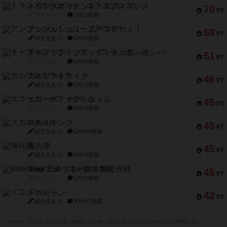
トランスオリエント・エクスプレス
70
PT
紹介文なし
1件の投稿
アンブッシュ！：ムーブアウト！
59
PT
紹介文あり
1件の投稿
キャプテン・フリップ：イスラ・ボンバ
51
PT
紹介文なし
2件の投稿
ガルフストライク
46
PT
紹介文あり
1件の投稿
エコーズ・オブ・タイム
45
PT
紹介文なし
8件の投稿
スカルキング
45
PT
紹介文あり
12件の投稿
海兵隊
45
PT
紹介文あり
1件の投稿
Bitter End ブタペスト救出作戦
45
PT
紹介文なし
1件の投稿
ドコジャン
42
PT
紹介文あり
10件の投稿
※Apple、Apple のロゴ は、米国および他の国々で登録されたApple Inc.の商標です。