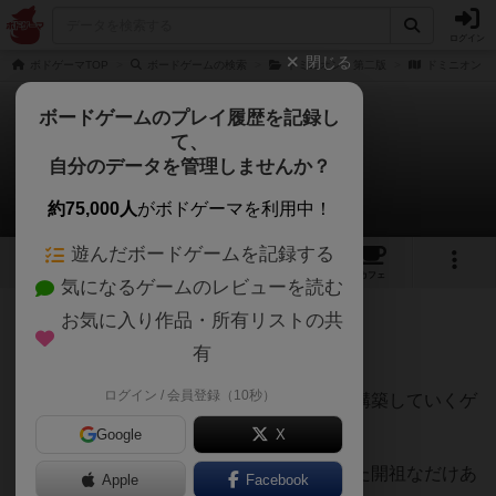
ログイン
閉じる
ボドゲーマTOP
ボードゲームの検索
ドミニオン：第二版
ドミニオン
ボードゲームのプレイ履歴を記録し
て、
ドミニオン
自分のデータを管理しませんか？
キーボーさんのレビュー
約75,000人
がボドゲーマを利用中！
遊んだボードゲームを記録する
11
15
86
209
トップ
画像
動画
レビュー
カフェ
気になるゲームのレビューを読む
お気に入り作品・所有リストの共
580名
1名
0
6年弱前
有
ログイン / 会員登録（10秒）
構築したデッキで戦うのではなくデッキを構築していくゲ
ームです。
Google
X
ボドゲ界でデッキビルディングを流行らせた開祖なだけあ
Apple
Facebook