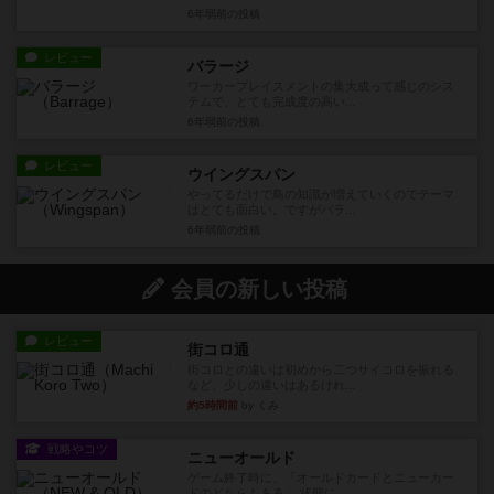
6年弱前
の投稿
レビュー
バラージ
ワーカープレイスメントの集大成って感じのシス
テムで、とても完成度の高い...
6年弱前
の投稿
レビュー
ウイングスパン
やってるだけで鳥の知識が増えていくのでテーマ
はとても面白い。ですがバラ...
6年弱前
の投稿
会員の新しい投稿
レビュー
街コロ通
街コロとの違いは初めから二つサイコロを振れる
など、少しの違いはあるけれ...
約5時間前
by くみ
戦略やコツ
ニューオールド
ゲーム終了時に、「オールドカードとニューカー
ドのどちらもある」 状態に...