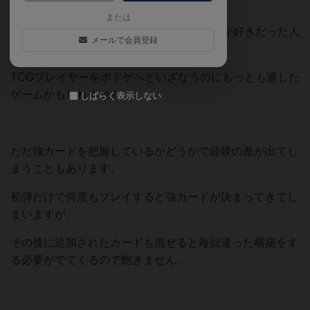
って面白い。
または
TCGでプレイングよりもデッキを考えるのが好きだった人
メールで会員登録
なら間違いなく刺さると思います。
TCGプレイヤーをボドゲへといざなうのにもっとも適した
ゲームかもしれません。
しばらく表示しない
ただ強カードを把握しているかどうかで経験の差が出てし
まうこともあります。
初弾だけで何度もプレイすると強カードが決まってきてし
まいますが、
その後に追加されたカードも混ぜると毎回違った構築をす
る必要がでてくるので飽きません。