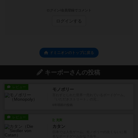
ログイン/会員登録でコメント
ログインする
ドミニオンのトップに戻る
キーボーさんの投稿
レビュー
モノポリー
言わずとしれた世界一売れているボードゲーム。
「いただきストリート」の元...
6年弱前
の投稿
レビュー
充実
カタン
日本では人生ゲーム、モノポリーの次くらいに有
名なボードゲームかな？長年...