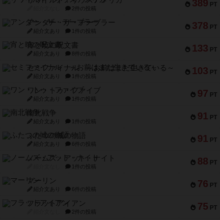
リワイルド：サウスアメリカ
389
PT
紹介文なし
2件の投稿
アンダー・ザ・テーブラー
378
PT
紹介文あり
1件の投稿
宵と暁の呪文書
133
PT
紹介文あり
8件の投稿
セミファイナル ～お前はまだ生きている～
103
PT
紹介文あり
1件の投稿
ワン・トゥ・ファイブ
97
PT
紹介文あり
1件の投稿
南北戦争
91
PT
紹介文あり
1件の投稿
ふたつの城の物語
91
PT
紹介文あり
6件の投稿
ノームズ・アット・ナイト
88
PT
紹介文なし
1件の投稿
マーリン
76
PT
紹介文あり
6件の投稿
フラットアイアン
75
PT
紹介文なし
2件の投稿