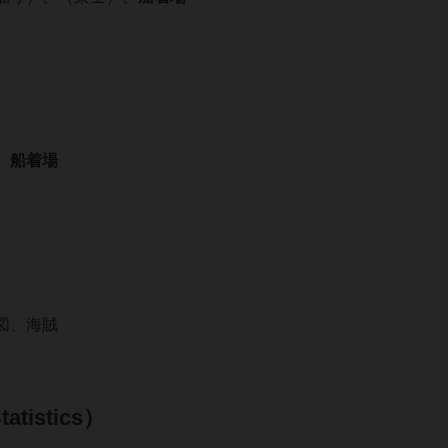
、
船着場
図、海賊
tistics）