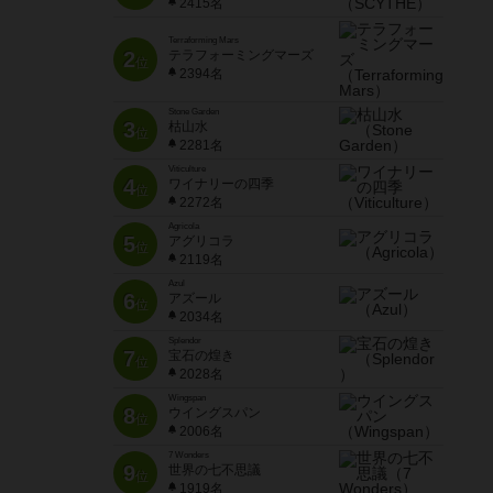
2415名
Terraforming Mars
2
テラフォーミングマーズ
位
2394名
Stone Garden
3
枯山水
位
2281名
Viticulture
4
ワイナリーの四季
位
2272名
Agricola
5
アグリコラ
位
2119名
Azul
6
アズール
位
2034名
Splendor
7
宝石の煌き
位
2028名
Wingspan
8
ウイングスパン
位
2006名
7 Wonders
9
世界の七不思議
位
1919名