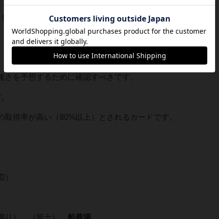
した。上記に加えて、
速さを予想するために確認すべきです。
す。
の取得率が高い（80%以上）とされるカードです。
図）
溜り）、（策士）、
船着場