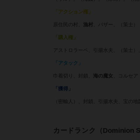
「アクション権」
原住民の村、
漁村
、バザー、（策士）
「購入権」
アストロラーベ、引揚水夫、（策士）
「アタック」
巾着切り、封鎖、
海
の
魔女
、コルセア
「獲得」
（密輸人）、封鎖、引揚水夫、宝の地
カードランク（Dominion Sta