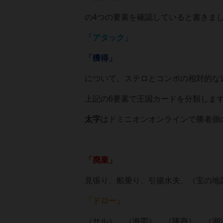
の4つの要素を確認していると書きま
「アタック」
「獲得」
について、ステロとコンボの相対的な
上記の6要素で王国カードを分類しま
太字
はドミニオンオンラインで勝者側
「廃棄」
見張り、船乗り、引揚水夫、（宝の地
「ドロー」
（サル）、（海図）、（隊商）、（潮