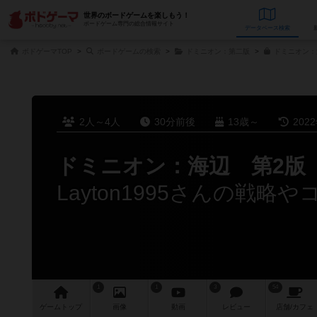
世界のボードゲームを楽しもう！
ボードゲーム専門の総合情報サイト
データベース
検
ボドゲーマTOP
ボードゲームの検索
ドミニオン：第二版
ドミニオン：
2人～4人
30分前後
13歳～
202
ドミニオン：海辺 第2版
Layton1995さんの戦略や
1
1
3
54
ゲーム
トップ
画像
動画
レビュー
店舗/
カフェ