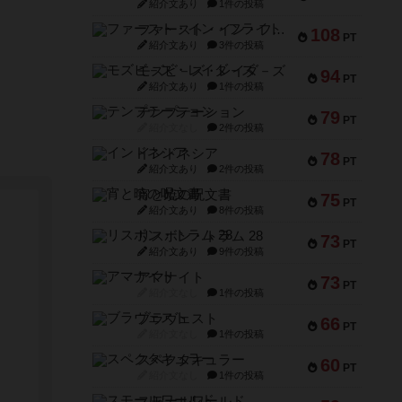
紹介文あり
1件の投稿
ファースト・イン・フライト
108
PT
紹介文あり
3件の投稿
モズビ－ズ・レイダ－ズ
94
PT
紹介文あり
1件の投稿
テンプテーション
79
PT
紹介文なし
2件の投稿
インドネシア
78
PT
紹介文あり
2件の投稿
宵と暁の呪文書
75
PT
紹介文あり
8件の投稿
リスボン・トラム 28
73
PT
紹介文あり
9件の投稿
アマナイト
73
PT
紹介文なし
1件の投稿
ブラヴェスト
66
PT
紹介文なし
1件の投稿
スペクタキュラー
60
PT
紹介文なし
1件の投稿
スモールワールド