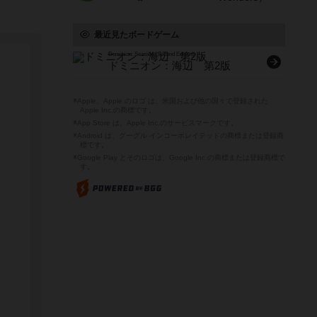
最近見たボードゲーム
Dominion: Seaside (Second Edition)
ドミニオン：海辺 第2版
※Apple、Apple のロゴ は、米国および他の国々で登録された
Apple Inc.の商標です。
※App Store は、Apple Inc.のサービスマークです。
※Android は、グーグル インコーポレイテッドの商標または登録商
標です。
※Google Play とそのロゴは、Google Inc.の商標または登録商標で
す。