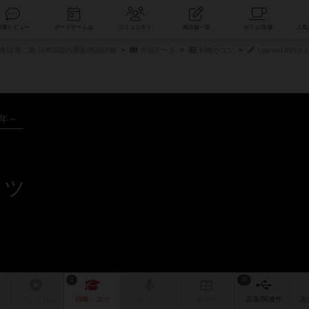
索
新着レビュー
ボードゲーム会
コミュニティ
掲示板一覧
海辺 第二版 日本語版の通販/商品詳細
作品データ
戦略やコツ
Layton1995
2年～
コツ
1
36
リプレイ
日記
戦略
・コツ
ルール
/インスト
掲示板
拡張/関連
作
次