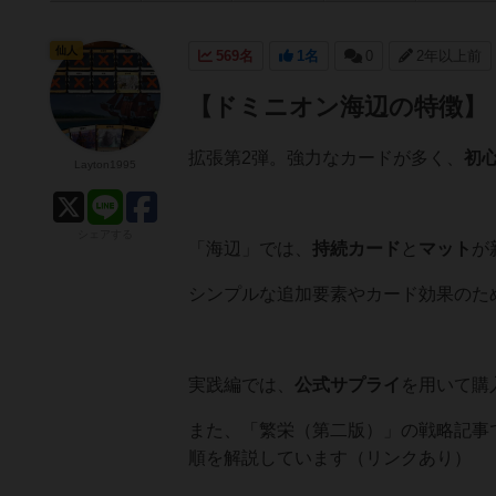
仙人
569名
1名
0
2年以上前
【ドミニオン海辺の特徴】
拡張第2弾。強力なカードが多く、
初
Layton1995
シェアする
「海辺」では、
持続カード
と
マット
が
シンプルな追加要素やカード効果のた
実践編では、
公式サプライ
を用いて購
また、「繁栄（第二版）」の戦略記事
順を解説しています（リンクあり）