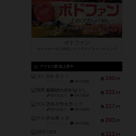
ボドファン
ボードゲームに特化したクラウドファンディング
アクセス数 急上昇中
コレクト！
340
PT
紹介文なし
1件の投稿
無限まちがいさがし
322
PT
紹介文あり
2件の投稿
ガルフストライク
217
PT
紹介文あり
1件の投稿
クルティボ
203
PT
紹介文なし
1件の投稿
1809
112
PT