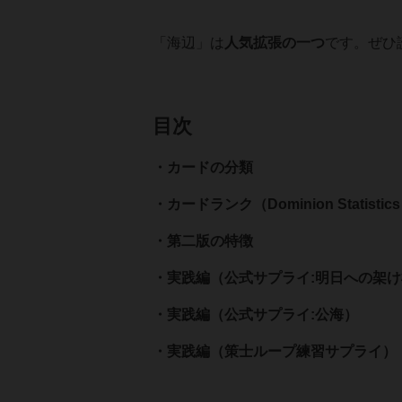
「海辺」は
人気拡張の一つ
です。ぜひ
目次
・カードの分類
・カードランク（Dominion Statistic
・第二版の特徴
・実践編（公式サプライ:明日への架
・実践編（公式サプライ:公海）
・実践編（策士ループ練習サプライ）