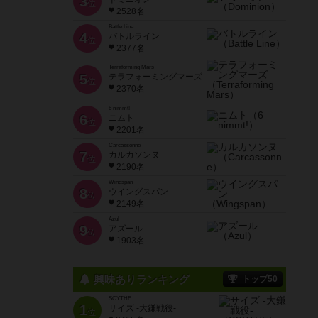
3
位
2528名
Battle Line
4
バトルライン
位
2377名
Terraforming Mars
5
テラフォーミングマーズ
位
2370名
6 nimmt!
6
ニムト
位
2201名
Carcassonne
7
カルカソンヌ
位
2190名
Wingspan
8
ウイングスパン
位
2149名
Azul
9
アズール
位
1903名
興味ありランキング
トップ50
SCYTHE
1
サイズ -大鎌戦役-
位