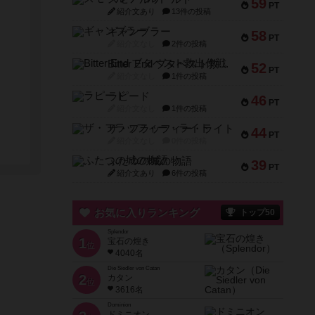
59
PT
紹介文あり
13件の投稿
ギャンブラー
58
PT
紹介文なし
2件の投稿
Bitter End ブタペスト救出作戦
52
PT
紹介文なし
1件の投稿
ラピード
46
PT
紹介文なし
1件の投稿
ザ・フラッフィー・ライト
44
PT
紹介文なし
0件の投稿
ふたつの城の物語
39
PT
紹介文あり
6件の投稿
お気に入りランキング
トップ50
Splendor
1
宝石の煌き
位
4040名
Die Siedler von Catan
2
カタン
位
3616名
Dominion
ドミニオン