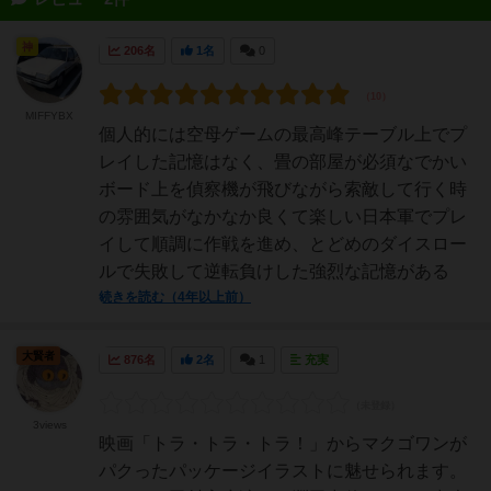
神
206名
1名
0
MIFFYBX
個人的には空母ゲームの最高峰テーブル上でプ
レイした記憶はなく、畳の部屋が必須なでかい
ボード上を偵察機が飛びながら索敵して行く時
の雰囲気がなかなか良くて楽しい日本軍でプレ
イして順調に作戦を進め、とどめのダイスロー
ルで失敗して逆転負けした強烈な記憶がある
続きを読む（4年以上前）
大賢者
876名
2名
1
充実
3views
映画「トラ・トラ・トラ！」からマクゴワンが
パクったパッケージイラストに魅せられます。