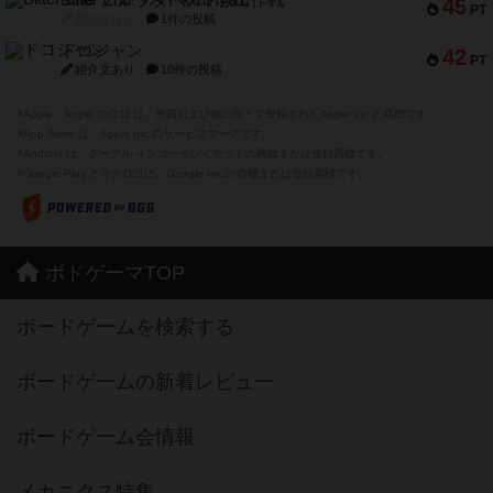
Bitter End ブタペスト救出作戦
45
PT
紹介文なし
1件の投稿
ドコジャン
42
PT
紹介文あり
10件の投稿
※Apple、Apple のロゴ は、米国および他の国々で登録されたApple Inc.の商標です。
※App Store は、Apple Inc.のサービスマークです。
※Android は、グーグル インコーポレイテッドの商標または登録商標です。
※Google Play とそのロゴは、Google Inc.の商標または登録商標です。
ボドゲーマTOP
ボードゲームを検索する
ボードゲームの新着レビュー
ボードゲーム会情報
メカニクス特集