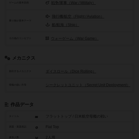
戦争/軍事（War / Militaly）
ゲームの基本目的
飛行機/航空（Flight / Aviation）
乗り物が基本テーマ
船/航海（Ship）
ウォーゲーム（War Game）
その他のコンセプト
メカニクス
ダイスロール（Dice Rolling）
頻出するメカニクス
シークレットユニット（Secret Unit Deployment）
情報の扱い方等
作品データ
フラットトップ / 日米航空母艦の戦い
タイトル
Flat Top
原題・英題表記
2人用
参加人数