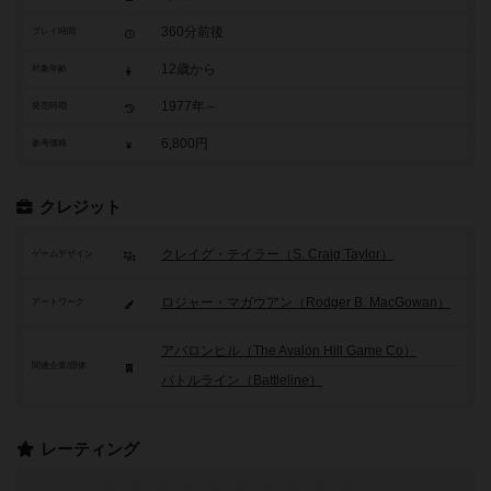
360分前後
プレイ時間
12歳から
対象年齢
1977年～
発売時期
6,800円
参考価格
クレジット
クレイグ・テイラー（S. Craig Taylor）
ゲームデザイン
ロジャー・マガウアン（Rodger B. MacGowan）
アートワーク
アバロンヒル（The Avalon Hill Game Co）
関連企業/団体
バトルライン（Battleline）
レーティング