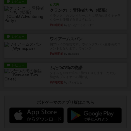
レビュー
充実
クランク! ：冒険者たち（拡張）
クランク！のプレイヤーごとに能力の違うキャラ
クターを使用できるようにな...
約5時間前
by ぽっぽーくるっぽー
レビュー
ワイアームスパン
初プレイの感想です。ウイングスパン履修済のコ
メントとなります。ウイング...
約5時間前
by daisdice
レビュー
ふたつの街の物語
タイルを4×4で並べて街づくりします。ただし、
街は各プレイヤーの間にあ...
約9時間前
by ジェイとと
ボドゲーマのアプリ版はこちら