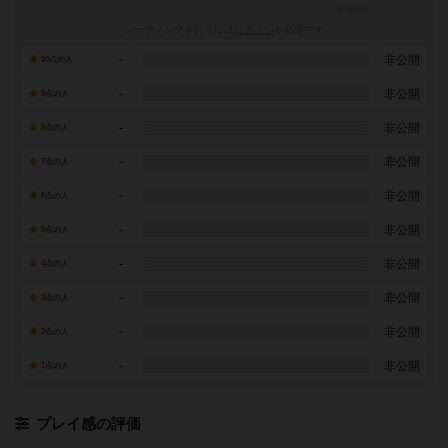
レーティングを行うには
ログイン
が必要です
-
非公開
10点の人
-
非公開
9点の人
-
非公開
8点の人
-
非公開
7点の人
-
非公開
6点の人
-
非公開
5点の人
-
非公開
4点の人
-
非公開
3点の人
-
非公開
2点の人
-
非公開
1点の人
プレイ感の評価