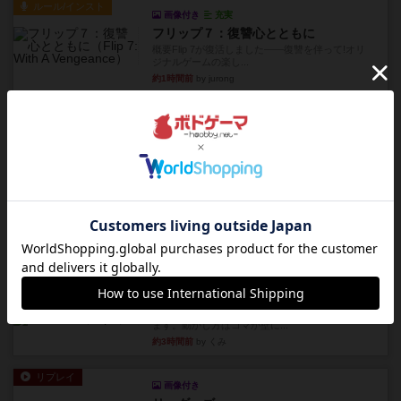
ルール/インスト
画像付き
充実
フリップ７：復讐心とともに
概要Flip 7が復活しました――復讐を伴って!オリ
ジナルゲームの楽し...
約1時間前
by jurong
レビュー
アズール：シントラのステンドグラス
大好きなアズールシリーズ。ステンドグラスを作
っていきます✨1部より自由...
約2時間前
by しんたろ
レビュー
エクスペディション：世界を巡る冒険
クラマー氏の不朽の名作。新しいボードゲームほ
どおもしろいはず？いいえ。...
約2時間前
by 田中昌平
レビュー
スライプ
メインコマ一つサブコマ四つでそれぞれプレイし
ます。動かし方はコマか壁に...
約3時間前
by くみ
リプレイ
画像付き