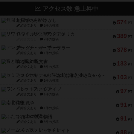
アクセス数 急上昇中
無限まちがいさがし
574
PT
紹介文あり
2件の投稿
リワイルド：サウスアメリカ
389
PT
紹介文なし
2件の投稿
アンダー・ザ・テーブラー
378
PT
紹介文あり
1件の投稿
宵と暁の呪文書
133
PT
紹介文あり
8件の投稿
セミファイナル ～お前はまだ生きている～
103
PT
紹介文あり
1件の投稿
ワン・トゥ・ファイブ
97
PT
紹介文あり
1件の投稿
南北戦争
91
PT
紹介文あり
1件の投稿
ふたつの城の物語
91
PT
紹介文あり
6件の投稿
ノームズ・アット・ナイト
88
PT