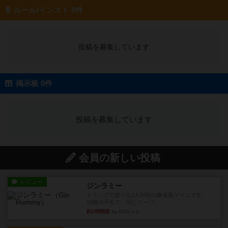
ルール/インスト 0件
投稿を募集しています
掲示板 0件
投稿を募集しています
会員の新しい投稿
レビュー
ジンラミー
トランプで遊べる2人対戦の麻雀風ゲームです。
10枚の手札で、同じスーツ...
約1時間前
by OSAっち