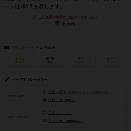
ーンは1時間を表します。
上記文章の執筆にご協力くださった方
3views
マイボードゲーム登録者
14
15
7
20
興味あり
経験あり
お気に入り
持ってる
テーマ/フレーバー
近世～近代（Modern / Early Modern）
舞台の時代背景
現代（Present）
日本（Japan）
地域や文化圏など
アメリカ（America）