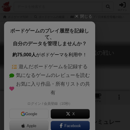
ログイン
閉じる
ボドゲーマTOP
ボードゲームの検索
フラットトップ / 日米航空母艦の戦い
ボードゲームのプレイ履歴を記録し
て、
自分のデータを管理しませんか？
フラットトップ / 日米航空母艦の戦い
約75,000人
がボドゲーマを利用中！
Flat Top
遊んだボードゲームを記録する
気になるゲームのレビューを読む
お気に入り作品・所有リストの共
有
1
2
1
トップ
画像
動画
レビュー
カフェ
ログイン / 会員登録（10秒）
Google
X
日米ソロモン海域の各海戦の詳細シミュレー
Apple
Facebook
ション