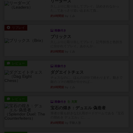
リーダーズ
久しぶりに取り出してプレイ。詰めきれなかっ
た…であっさり追い込まれて負...
約3時間前
by くみ
リプレイ
画像付き
ブリックス
久しぶりに取り出してプレイ。記号担当と色担当
に分かれてプレイ。あかんか...
約3時間前
by くみ
レビュー
画像付き
ダグエイトチェス
チェスなのに、ほんの10分で終わります。動きで
敵のコマの種類が分かれば...
約3時間前
by くみ
レビュー
画像付き
充実
宝石の煌き：デュエル 偽造者
筆者が最も好きな2人用ボードゲームである『宝石
の煌めき デュエル』に、...
約4時間前
by 手動人形