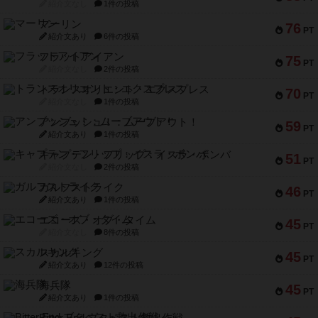
紹介文なし
1件の投稿
マーリン
76
PT
紹介文あり
6件の投稿
フラットアイアン
75
PT
紹介文なし
2件の投稿
トランスオリエント・エクスプレス
70
PT
紹介文なし
1件の投稿
アンブッシュ！：ムーブアウト！
59
PT
紹介文あり
1件の投稿
キャプテン・フリップ：イスラ・ボンバ
51
PT
紹介文なし
2件の投稿
ガルフストライク
46
PT
紹介文あり
1件の投稿
エコーズ・オブ・タイム
45
PT
紹介文なし
8件の投稿
スカルキング
45
PT
紹介文あり
12件の投稿
海兵隊
45
PT
紹介文あり
1件の投稿