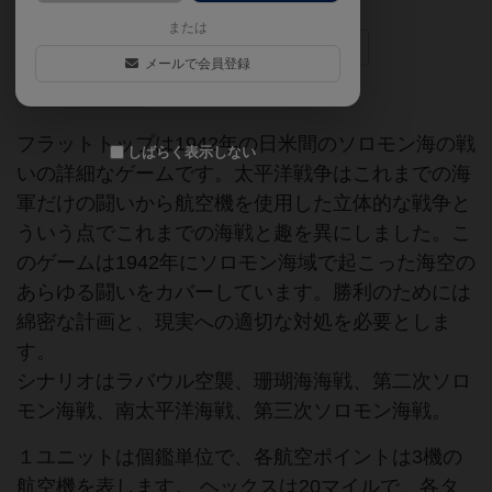
または
絶版
空母
海戦
ガダルカナル
メールで会員登録
第二次世界大戦
フラットトップは1942年の日米間のソロモン海の戦
しばらく表示しない
いの詳細なゲームです。太平洋戦争はこれまでの海
軍だけの闘いから航空機を使用した立体的な戦争と
ういう点でこれまでの海戦と趣を異にしました。こ
のゲームは1942年にソロモン海域で起こった海空の
あらゆる闘いをカバーしています。勝利のためには
綿密な計画と、現実への適切な対処を必要としま
す。
シナリオはラバウル空襲、珊瑚海海戦、第二次ソロ
モン海戦、南太平洋海戦、第三次ソロモン海戦。
１ユニットは個鑑単位で、各航空ポイントは3機の
航空機を表します。 ヘックスは20マイルで、各タ