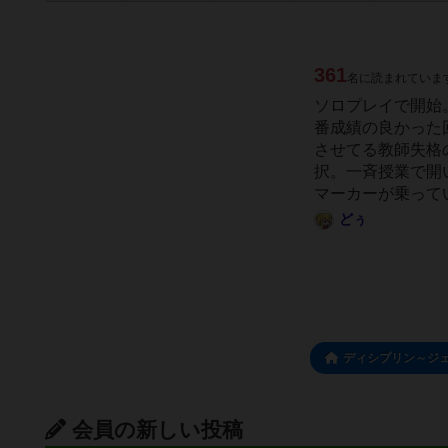
361
名に読まれていま
ソロプレイで開始
番成績の良かった回
させてる教師失格
択。一斉授業で開
マーカーが乗ってい
どぅ
ディシプリン～ジ
会員の新しい投稿