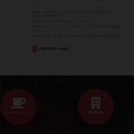
※Apple、Apple のロゴ は、米国および他の国々で登録された
Apple Inc.の商標です。
※App Store は、Apple Inc.のサービスマークです。
※Android は、グーグル インコーポレイテッドの商標または登録商
標です。
※Google Play とそのロゴは、Google Inc.の商標または登録商標で
す。
ボードゲームカフェ
運営者情報