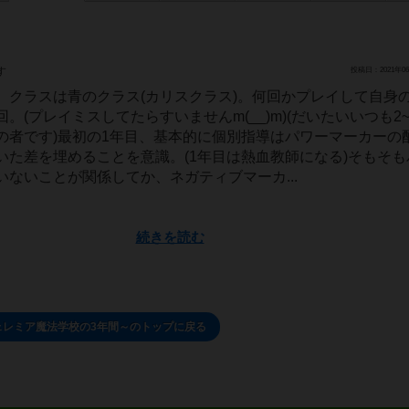
す
投稿日：2021年06
。クラスは青のクラス(カリスクラス)。何回かプレイして自身
。(プレイミスしてたらすいませんm(__)m)(だいたいいつも2
の者です)最初の1年目、基本的に個別指導はパワーマーカーの
いた差を埋めることを意識。(1年目は熱血教師になる)そもそも
ないことが関係してか、ネガティブマーカ...
続きを読む
ェレミア魔法学校の3年間～のトップに戻る