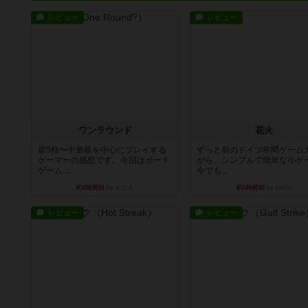
レビュー
レビュー
ワンラウンド
花火
星5軽〜中量級を中心にプレイする
ずっと前のドイツ年間ゲーム
ゲーマーの感想です。今回はボード
がら、シンプルで簡単な小ゲ
ゲーム...
今でも...
約4時間前
by おとん
約6時間前
by tamio
レビュー
レビュー