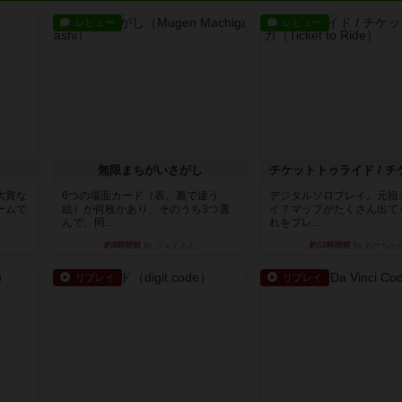
レビュー
レビュー
無限まちがいさがし
大賞な
6つの場面カード（表、裏で違う
デジタルソロプレイ。元祖
ームで
絵）が何枚かあり、そのうち3つ選
イ？マップがたくさん出て
んで、同...
れをプレ...
約8時間前
by ジェイとと
約10時間前
by おーちゃ
リプレイ
リプレイ