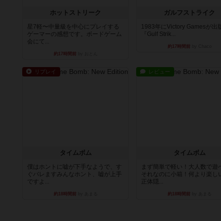
ホットストリーク
ガルフストライク
星7軽〜中量級を中心にプレイする
1983年にVictory Gamesが
ゲーマーの感想です。ボードゲーム
『Gulf Strik...
会にて...
約17時間前
by Chaco
約17時間前
by おとん
リプレイ
レビュー
タイムボム
タイムボム
僕はホントに嘘が下手なようで、す
まず簡単で軽い！大人数で遊
ぐバレますみんなホント、嘘が上手
それなのに小箱！何より楽し
ですよ...
正体隠...
約18時間前
by あまる
約18時間前
by あまる