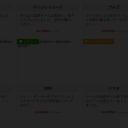
ディジットコード
アルゴ
出版した
やっぱり論理ゲームは面白い。息子
アルゴがとても好きで、た
とリプレイしました。息子の勝ち。
イ回数が最も多いゲームで
これリ...
といっ...
約17時間前
by くみ
約18時間前
by おとん
レビュー
ルール/インスト
1809
クマタ
べる！
ケビン・ザッカーがデザインした１
ゲームの目的ゲーム終了時
い！！
ヘクス=２マイルの戦役級シリーズ
のクランの見えているドミ
は以下...
多くの...
約18時間前
by Chaco
約19時間前
by jurong