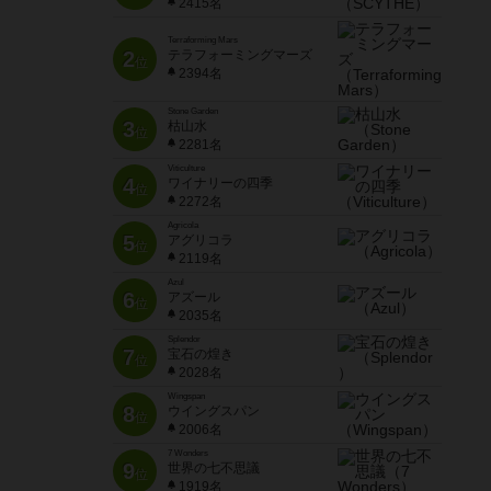
2415名
Terraforming Mars
2
テラフォーミングマーズ
位
2394名
Stone Garden
3
枯山水
位
2281名
Viticulture
4
ワイナリーの四季
位
2272名
Agricola
5
アグリコラ
位
2119名
Azul
6
アズール
位
2035名
Splendor
7
宝石の煌き
位
2028名
Wingspan
8
ウイングスパン
位
2006名
7 Wonders
9
世界の七不思議
位
1919名