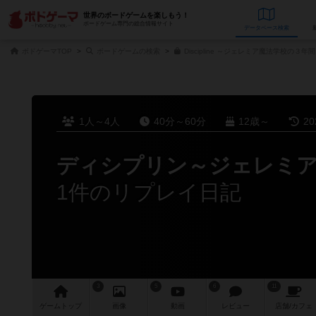
世界のボードゲームを楽しもう！
ボードゲーム専門の総合情報サイト
データベース
検
ボドゲーマTOP
ボードゲームの検索
Discipline ～ジェレミア魔法学校の３
1人～4人
40分～60分
12歳～
2
ディシプリン～ジェレミア
1件のリプレイ日記
3
5
6
11
ゲーム
トップ
画像
動画
レビュー
店舗/
カフェ