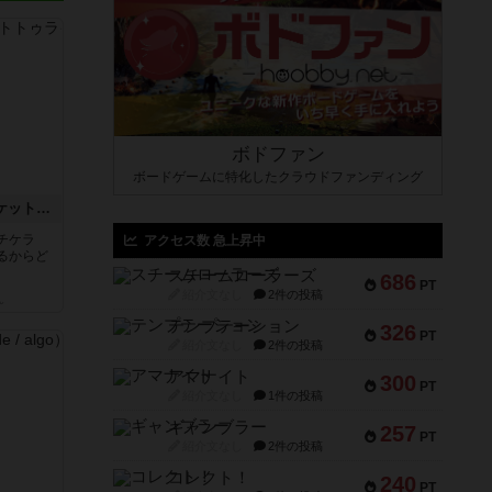
ボドファン
ボードゲームに特化したクラウドファンディング
チケットトゥライド / チケットトゥライドアメリカ
チケラ
アクセス数 急上昇中
るからど
スチームローラーズ
686
PT
紹介文なし
2件の投稿
ん
テンプテーション
326
PT
紹介文なし
2件の投稿
アマナイト
300
PT
紹介文なし
1件の投稿
ギャンブラー
257
PT
紹介文なし
2件の投稿
コレクト！
240
PT