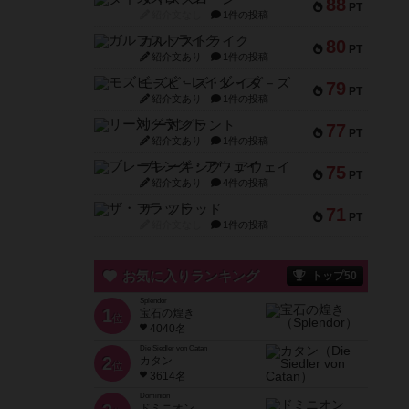
88
PT
紹介文なし
1件の投稿
ガルフストライク
80
PT
紹介文あり
1件の投稿
モズビ－ズ・レイダ－ズ
79
PT
紹介文あり
1件の投稿
リー対グラント
77
PT
紹介文あり
1件の投稿
ブレーキング・アウェイ
75
PT
紹介文あり
4件の投稿
ザ・フラッド
71
PT
紹介文なし
1件の投稿
お気に入りランキング
トップ50
Splendor
1
宝石の煌き
位
4040名
Die Siedler von Catan
2
カタン
位
3614名
Dominion
ドミニオン