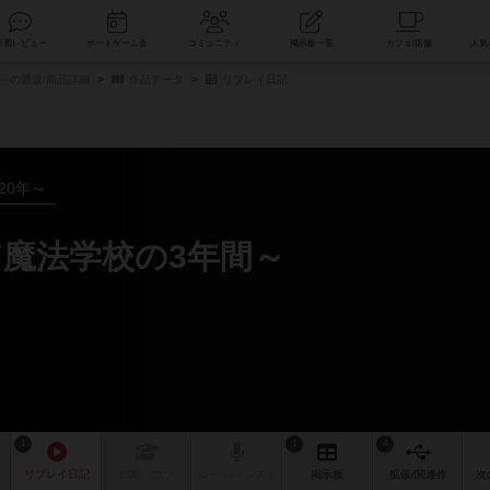
索
新着レビュー
ボードゲーム会
コミュニティ
掲示板一覧
年間～の通販/商品詳細
作品データ
リプレイ日記
020年～
魔法学校の3年間～
1
1
4
リプレイ
日記
戦略
・コツ
ルール
/インスト
掲示板
拡張/関連
作
次