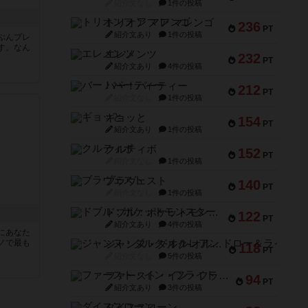
紹介文なし
1件の投稿
トリオンフ ア マレンゴ
236
PT
紹介文あり
1件の投稿
ぶんプレ
す。なん
エレメンツ
232
PT
紹介文あり
4件の投稿
バー！パーティー
212
PT
紹介文なし
1件の投稿
ギョッと
154
PT
紹介文あり
1件の投稿
クルティボ
152
PT
紹介文なし
1件の投稿
ブラヴェスト
140
PT
紹介文なし
1件の投稿
ドブル：ポケットモンスター
122
PT
紹介文あり
4件の投稿
にあなた
ノで最も
ジャンヌ・ダルク-オルレアン ドロー＆ライト
118
PT
紹介文なし
5件の投稿
ファースト・イン・フライト
94
PT
紹介文あり
3件の投稿
ダイススローン