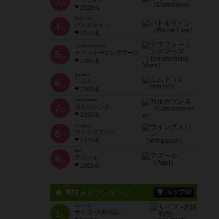
3
位
2528名
Battle Line
4
バトルライン
位
2377名
Terraforming Mars
5
テラフォーミングマーズ
位
2369名
6 nimmt!
6
ニムト
位
2200名
Carcassonne
7
カルカソンヌ
位
2190名
Wingspan
8
ウイングスパン
位
2148名
Azul
9
アズール
位
1902名
興味ありランキング
トップ50
SCYTHE
1
サイズ -大鎌戦役-
位