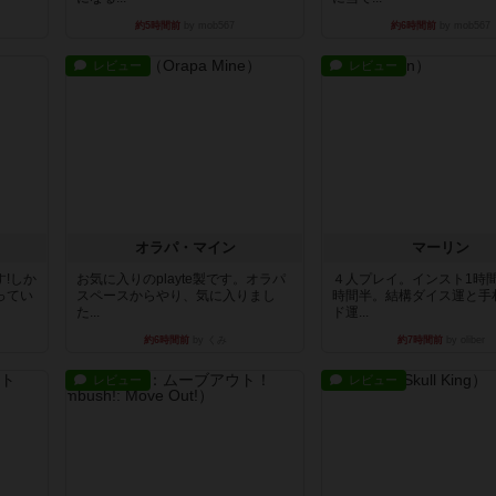
約5時間前
by mob567
約6時間前
by mob567
レビュー
レビュー
オラパ・マイン
マーリン
!しか
お気に入りのplayte製です。オラパ
４人プレイ。インスト1時
ってい
スペースからやり、気に入りまし
時間半。結構ダイス運と手
た...
ド運...
約6時間前
by くみ
約7時間前
by oliber
レビュー
レビュー