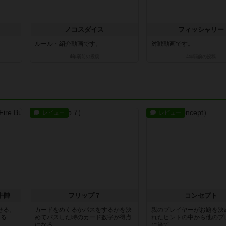
ノコスダイス
フィッシャリー
ルール・紹介動画です。
対戦動画です。
4年弱前
の投稿
4年弱前
の投稿
レビュー
レビュー
牛陣
フリップ７
コンセプト
せる。
カードをめくるかパスをするかを決
親のプレイヤーがお題を決
きる
めてパスした時のカード数字が得点
れたヒントの中から他のプ
になる...
に当て...