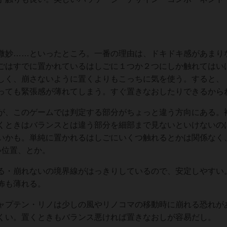
微妙……といったところ。一番の理由は、ドキドキ感があまり
ごはすでに置かれているはしごに１つか２つにしか触れてはい
しく、崩さないように置くよりもこっちに気を使う。すると、
っても緊張感が薄れてしまう。すぐ置きなおしたりできるから
が、このゲームでは判定する部分がちょっと違う方向にある。
くときはバランスとは違う部分を細部まで見ないといけないの
いかも。単純に置かれるはしごにいくつ触れるとかは関係なく
い位置、とか。
る・崩れないの境界線がはっきりしているので、安定しやすい
怖も薄れる。
ャプテン・リノは少しの風やリノコマの移動時に崩れる恐れが
くい。置くときもバランス悪ければ置きなおしが容易だし。