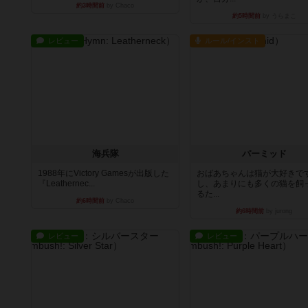
約3時間前
by Chaco
約5時間前
by うらまこ
レビュー
ルール/インスト
海兵隊
パーミッド
1988年にVictory Gamesが出版した
おばあちゃんは猫が大好きです
『Leathernec...
し、あまりにも多くの猫を飼
るた...
約6時間前
by Chaco
約6時間前
by jurong
レビュー
レビュー