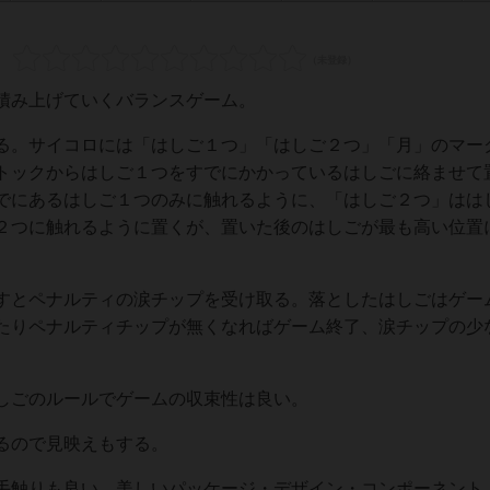
積み上げていくバランスゲーム。
る。サイコロには「はしご１つ」「はしご２つ」「月」のマー
トックからはしご１つをすでにかかっているはしごに絡ませて
でにあるはしご１つのみに触れるように、「はしご２つ」はは
２つに触れるように置くが、置いた後のはしごが最も高い位置
すとペナルティの涙チップを受け取る。落としたはしごはゲー
たりペナルティチップが無くなればゲーム終了、涙チップの少
しごのルールでゲームの収束性は良い。
るので見映えもする。
手触りも良い。美しいパッケージ・デザイン・コンポーネント