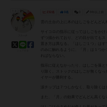
たまご
232名
0名
0
8年以上前
雲の土台の上に木のはしごをどんどん
サイコロの指示に従ってはしごをかけ
フクハナ
ずつ描かれており、どの目が出てもス
置き方は異なる。「はしご１つ」はす
のみに触れるように、「月」は１つか
シェアする
ればならない。
指示に従えなかったり、はしごを落と
り除く。ストックのはしごが無くなっ
イヤーが勝利する。
涙チップは７つしかなく、取り除くは
また、「月」の効果でどんどん高くな
はしごは小さめだが色んな形があって