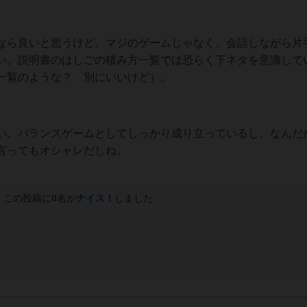
なら良いと思うけど。マジのゲームじゃなく、会話しながら片
い。説明書のはしごの積み方一覧では恐らく下ネタを意識して
一覧のような？ 別にいいけど）。
い。バランスゲームとしてしっかり成り立っているし、なんだ
言ってもオシャレだしね。
この投稿に
0
名が
ナイス！
しました