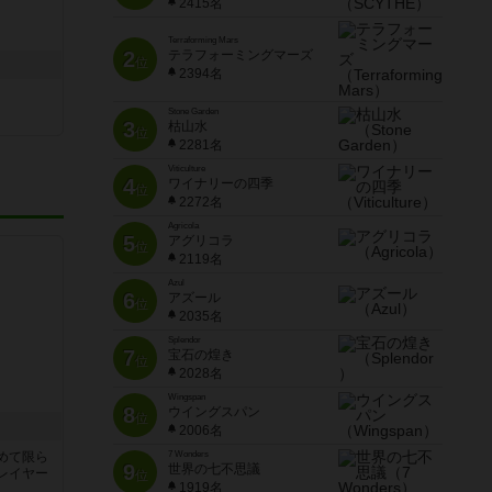
2415名
Terraforming Mars
2
テラフォーミングマーズ
位
2394名
Stone Garden
3
枯山水
位
2281名
Viticulture
4
ワイナリーの四季
位
2272名
Agricola
5
アグリコラ
位
2119名
Azul
6
アズール
位
2035名
Splendor
7
宝石の煌き
位
2028名
Wingspan
8
ウイングスパン
位
2006名
めて限ら
7 Wonders
9
世界の七不思議
レイヤー
位
1919名