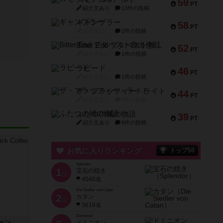
59
PT
紹介文あり
13件の投稿
ギャンブラー
58
PT
紹介文なし
2件の投稿
Bitter End ブタペスト救出作戦
52
PT
紹介文なし
1件の投稿
ラピード
46
PT
紹介文なし
1件の投稿
ザ・フラッフィー・ライト
44
PT
紹介文なし
0件の投稿
ふたつの城の物語
39
PT
紹介文あり
6件の投稿
お気に入りランキング
トップ50
Splendor
1
宝石の煌き
位
4040名
Die Siedler von Catan
2
カタン
位
3616名
Dominion
ョン
ドミニオン