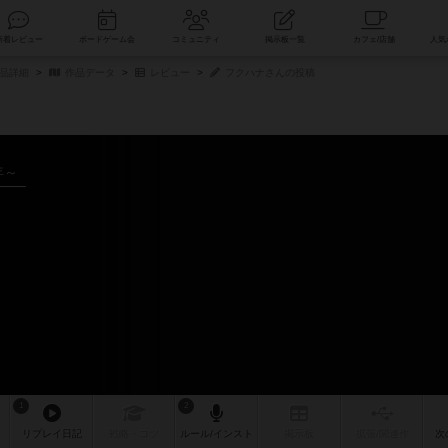
索
新着レビュー
ボードゲーム会
コミュニティ
掲示板一覧
商品詳細
作品データ
レビュー
フクハナさんの投稿
年～
1
2
リプレイ
日記
戦略
・コツ
ルール
/インスト
掲示板
拡張/関連
作
次