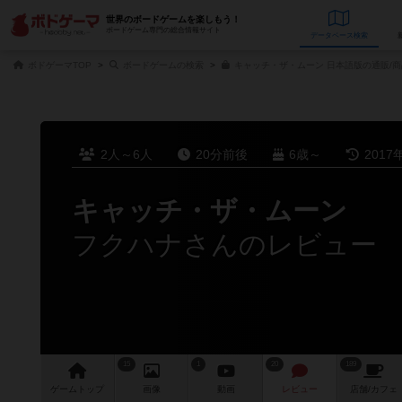
世界のボードゲームを楽しもう！
ボードゲーム専門の総合情報サイト
データベース
検
ボドゲーマTOP
ボードゲームの検索
キャッチ・ザ・ムーン 日本語版の通販/
2人～6人
20分前後
6歳～
2017
キャッチ・ザ・ムーン
フクハナさんのレビュー
15
1
20
189
ゲーム
トップ
画像
動画
レビュー
店舗/
カフェ