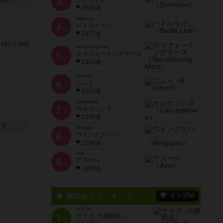
3
位
2528名
Battle Line
4
バトルライン
位
2377名
Terraforming Mars
5
テラフォーミングマーズ
位
2370名
6 nimmt!
6
ニムト
位
2201名
Carcassonne
7
カルカソンヌ
位
2190名
ラリ
Wingspan
8
ウイングスパン
位
2149名
Azul
9
アズール
位
1903名
興味ありランキング
トップ50
SCYTHE
1
サイズ -大鎌戦役-
位