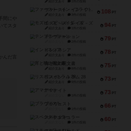
紹介文あり
1件の投稿
ファースト・イン・フライト
108
PT
紹介文あり
3件の投稿
手間にや
モズビ－ズ・レイダ－ズ
94
いてスタ
PT
紹介文あり
1件の投稿
テンプテーション
79
PT
紹介文なし
2件の投稿
インドネシア
78
PT
紹介文あり
2件の投稿
かんだ言
宵と暁の呪文書
75
PT
紹介文あり
8件の投稿
リスボン・トラム 28
73
PT
紹介文あり
9件の投稿
アマナイト
73
PT
紹介文なし
1件の投稿
ブラヴェスト
66
PT
紹介文なし
1件の投稿
スペクタキュラー
60
PT
紹介文なし
1件の投稿
スモールワールド