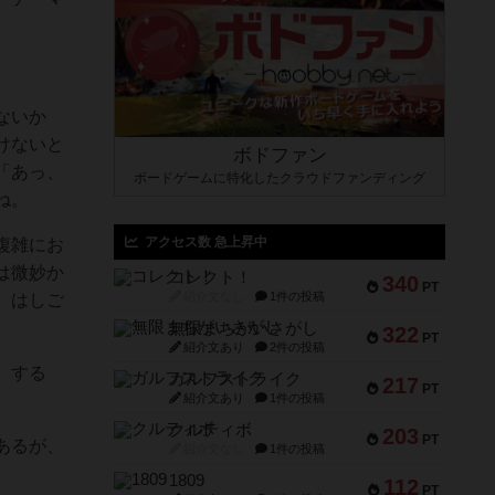
ないか
けないと
ボドファン
「あっ、
ボードゲームに特化したクラウドファンディング
ね。
アクセス数 急上昇中
複雑にお
は微妙か
コレクト！
340
PT
紹介文なし
1件の投稿
、はしご
無限まちがいさがし
322
PT
紹介文あり
2件の投稿
。する
ガルフストライク
217
PT
紹介文あり
1件の投稿
クルティボ
203
PT
あるが、
紹介文なし
1件の投稿
1809
112
PT