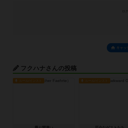
ログ
キャッ
フクハナさんの投稿
ルール/インスト
ルール/インスト
乗り間違い
厄介なゲストたち