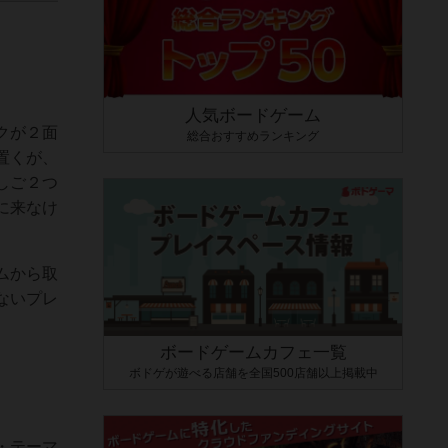
人気ボードゲーム
クが２面
総合おすすめランキング
置くが、
しご２つ
に来なけ
ムから取
ないプレ
ボードゲームカフェ一覧
ボドゲが遊べる店舗を全国500店舗以上掲載中
・テーマ