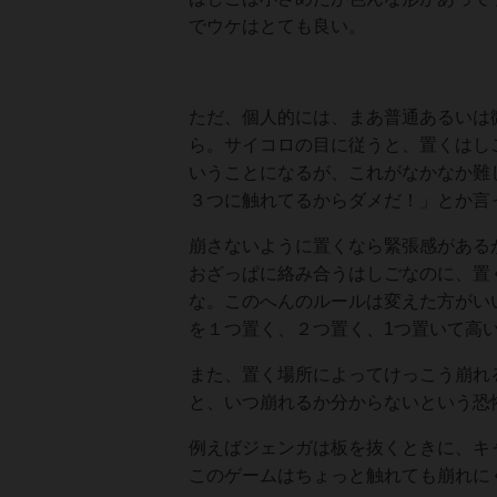
でウケはとても良い。
ただ、個人的には、まあ普通あるいは
ら。サイコロの目に従うと、置くはし
いうことになるが、これがなかなか難
３つに触れてるからダメだ！」とか言
崩さないように置くなら緊張感がある
おざっぱに絡み合うはしごなのに、置
な。このへんのルールは変えた方がい
を１つ置く、２つ置く、1つ置いて高
また、置く場所によってけっこう崩れ
と、いつ崩れるか分からないという恐
例えばジェンガは板を抜くときに、キ
このゲームはちょっと触れても崩れに