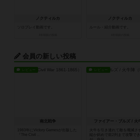
ノクティルカ
ノクティルカ
ソロプレイ動画です。
ルール・紹介動画です。
4年弱前
の投稿
4年弱前
の投稿
会員の新しい投稿
レビュー
レビュー
南北戦争
ファイアー・ブルズ / 火
1983年にVictory Gamesが出版した
火牛を引き連れて敵を殲滅さ
『The Civil ...
縦か斜めで前2列まで攻撃で
が、自分...