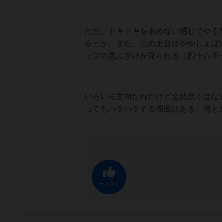
ただ、ドキドキを求めない感じでやる
るとか。また、雲の土台はややしょぼ
ッフの悪ふざけが見られる（四十八手
いろいろ文句たれたけど全然悪くはな
ってもハラハラする場面はある。何と
ナイス！