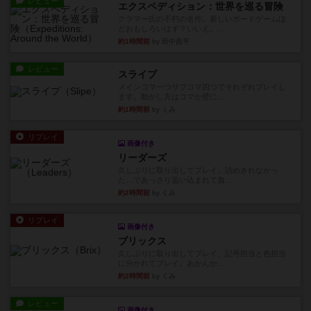
レビュー
エクスペディション：世界を巡る冒険
クラマー氏の不朽の名作。新しいボードゲームほ
どおもしろいはず？いいえ。...
約1時間前
by 田中昌平
レビュー
スライプ
メインコマ一つサブコマ四つでそれぞれプレイし
ます。動かし方はコマか壁に...
約1時間前
by くみ
リプレイ
画像付き
リーダーズ
久しぶりに取り出してプレイ。詰めきれなかっ
た…であっさり追い込まれて負...
約2時間前
by くみ
リプレイ
画像付き
ブリックス
久しぶりに取り出してプレイ。記号担当と色担当
に分かれてプレイ。あかんか...
約2時間前
by くみ
レビュー
画像付き