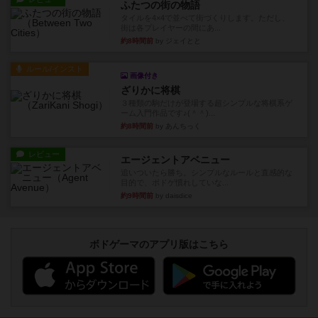
ふたつの街の物語
タイルを4×4で並べて街づくりします。ただし、
街は各プレイヤーの間にあ...
約8時間前
by ジェイとと
ルール/インスト
画像付き
ざりかに将棋
３種類の駒だけが登場する超シンプルな将棋系ゲ
ーム入門作品です♪(＾＾)...
約8時間前
by あんちっく
レビュー
エージェントアベニュー
追いついたら勝ち。シンプルなルールと直感的な
目的で、ボドゲ慣れしていな...
約9時間前
by daisdice
ボドゲーマのアプリ版はこちら