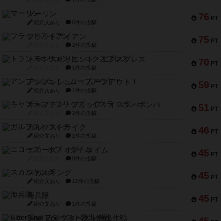
マーリン
76
PT
紹介文あり
6件の投稿
フラットアイアン
75
PT
紹介文なし
2件の投稿
トランスオリエント・エクスプレス
70
PT
紹介文なし
1件の投稿
アンブッシュ！：ムーブアウト！
59
PT
紹介文あり
1件の投稿
キャプテン・フリップ：イスラ・ボンバ
51
PT
紹介文なし
2件の投稿
ガルフストライク
46
PT
紹介文あり
1件の投稿
エコーズ・オブ・タイム
45
PT
紹介文なし
8件の投稿
スカルキング
45
PT
紹介文あり
12件の投稿
海兵隊
45
PT
紹介文あり
1件の投稿
Bitter End ブタペスト救出作戦