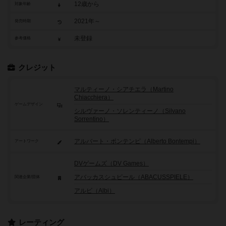
12歳から
対象年齢
2021年～
発売時期
未登録
参考価格
クレジット
マルティーノ・シアチエラ（Martino
Chiacchiera）
ゲームデザイン
シルヴァーノ・ソレンティーノ（Silvano
Sorrentino）
アルバート・ボンテンピ（Alberto Bontempi）
アートワーク
DVゲームズ（DV Games）
アバッカスシュピール（ABACUSSPIELE）
関連企業/団体
アルビ（Albi）
レーティング