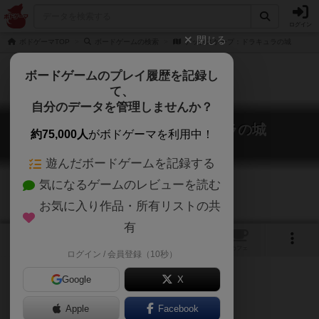
ログイン
閉じる
ボドゲーマTOP
ボードゲームの検索
デックスケープ：ドラキュラの城
ボードゲームのプレイ履歴を記録し
て、
自分のデータを管理しませんか？
デックスケープ：ドラキュラの城
約75,000人
がボドゲーマを利用中！
Deckscape: Dracula's Castle
遊んだボードゲームを記録する
気になるゲームのレビューを読む
お気に入り作品・所有リストの共
有
1
トップ
画像
動画
レビュー
カフェ
ログイン / 会員登録（10秒）
Google
X
Apple
ご協力ください
Facebook