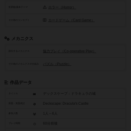
ホラー（Horror）
世界観/基本テーマ
カードゲーム（Card Game）
その他のコンセプト
メカニクス
協力プレイ（Co-operative Play）
頻出するメカニクス
パズル（Puzzle）
その他のメカニクスや仕組み
作品データ
デックスケープ：ドラキュラの城
タイトル
Deckscape: Dracula's Castle
原題・英題表記
1人～6人
参加人数
60分前後
プレイ時間