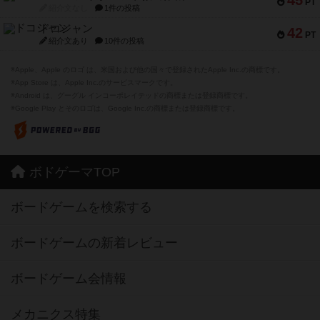
45
PT
紹介文なし
1件の投稿
ドコジャン
42
PT
紹介文あり
10件の投稿
※Apple、Apple のロゴ は、米国および他の国々で登録されたApple Inc.の商標です。
※App Store は、Apple Inc.のサービスマークです。
※Android は、グーグル インコーポレイテッドの商標または登録商標です。
※Google Play とそのロゴは、Google Inc.の商標または登録商標です。
ボドゲーマTOP
ボードゲームを検索する
ボードゲームの新着レビュー
ボードゲーム会情報
メカニクス特集