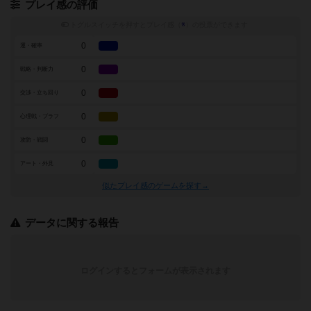
プレイ感の評価
トグルスイッチを押すとプレイ感（
※
）の投票ができます
0
運・確率
0
戦略・判断力
0
交渉・立ち回り
0
心理戦・ブラフ
0
攻防・戦闘
0
アート・外見
似たプレイ感のゲームを探す→
データに関する報告
ログインするとフォームが表示されます