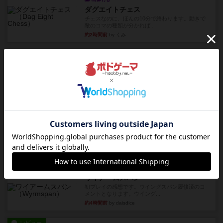
ダグエイトチェス
チェスなのに、ほんの10分で終わります。動きで
敵のコマの種類が分かれば...
約2時間前
by くみ
レビュー
画像付き
充実
宝石の煌き：デュエル 偽造者
筆者が最も好きな2人用ボードゲームである『宝石
の煌めき デュエル』に、...
約3時間前
by 手動人形
レビュー
充実
クランク! ：冒険者たち（拡張）
クランク！のプレイヤーごとに能力の違うキャラ
クターを使用できるようにな...
約4時間前
by ぽっぽーくるっぽー
レビュー
ワイアームスパン
初プレイの感想です。ウイングスパン履修済のコ
メントとなります。ウイング...
約4時間前
by daisdice
レビュー