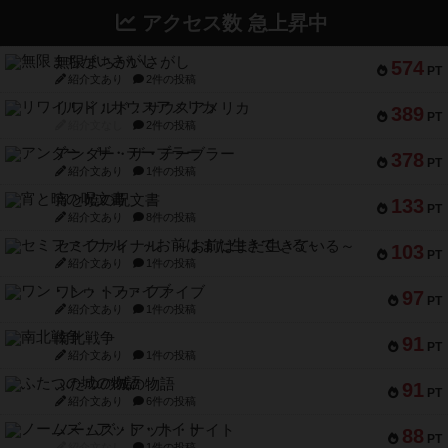
アクセス数 急上昇中
無限まちがいさがし
574
PT
紹介文あり
2件の投稿
リワイルド：サウスアメリカ
389
PT
紹介文なし
2件の投稿
アンダー・ザ・テーブラー
378
PT
紹介文あり
1件の投稿
宵と暁の呪文書
133
PT
紹介文あり
8件の投稿
セミファイナル ～お前はまだ生きている～
103
PT
紹介文あり
1件の投稿
ワン・トゥ・ファイブ
97
PT
紹介文あり
1件の投稿
南北戦争
91
PT
紹介文あり
1件の投稿
ふたつの城の物語
91
PT
紹介文あり
6件の投稿
ノームズ・アット・ナイト
88
PT
紹介文なし
1件の投稿