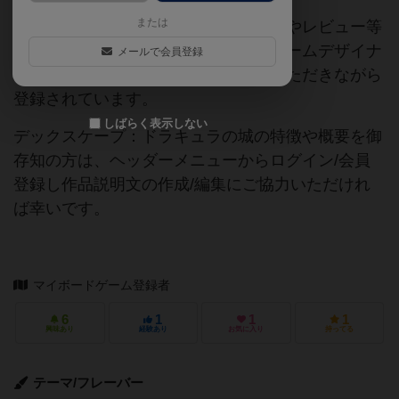
または
当サイトに掲載されている作品説明文やレビュー等
の情報は、ボドゲーマ運営事務局・ゲームデザイナ
メールで会員登録
ーご本人様・有志の皆様にご協力をいただきながら
登録されています。
しばらく表示しない
デックスケープ：ドラキュラの城の特徴や概要を御
存知の方は、ヘッダーメニューからログイン/会員
登録し作品説明文の作成/編集にご協力いただけれ
ば幸いです。
マイボードゲーム登録者
6
1
1
1
興味あり
経験あり
お気に入り
持ってる
テーマ/フレーバー