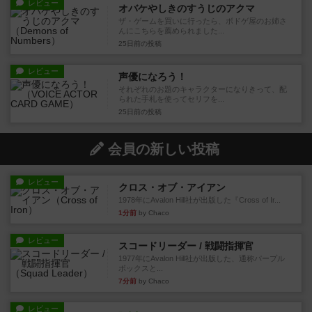
レビュー
オバケやしきのすうじのアクマ
ザ・ゲームを買いに行ったら、ボドゲ屋のお姉さ
んにこちらを薦められました...
25日前
の投稿
レビュー
声優になろう！
それぞれのお題のキャラクターになりきって、配
られた手札を使ってセリフを...
25日前
の投稿
会員の新しい投稿
レビュー
クロス・オブ・アイアン
1978年にAvalon Hill社が出版した『Cross of Ir...
1分前
by Chaco
レビュー
スコードリーダー / 戦闘指揮官
1977年にAvalon Hill社が出版した、通称パープル
ボックスと...
7分前
by Chaco
レビュー