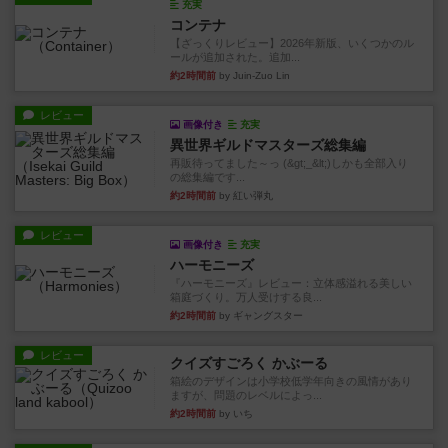
充実
コンテナ
【ざっくりレビュー】2026年新版、いくつかのル
ールが追加された。追加...
約2時間前
by Juin-Zuo Lin
レビュー
画像付き
充実
異世界ギルドマスターズ総集編
再販待ってました～っ (&gt;_&lt;)しかも全部入り
の総集編です...
約2時間前
by 紅い弾丸
レビュー
画像付き
充実
ハーモニーズ
『ハーモニーズ』レビュー：立体感溢れる美しい
箱庭づくり。万人受けする良...
約2時間前
by ギャングスター
レビュー
クイズすごろく かぶーる
箱絵のデザインは小学校低学年向きの風情があり
ますが、問題のレベルによっ...
約2時間前
by いち