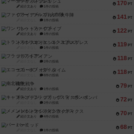
マーケットフレッシュ
170
PT
紹介文あり
1件の投稿
ファイアー・ブルズ / 火牛陣
141
PT
紹介文なし
1件の投稿
ワン・トゥ・ファイブ
122
PT
紹介文あり
1件の投稿
トランスオリエント・エクスプレス
119
PT
紹介文なし
1件の投稿
フラットアイアン
118
PT
紹介文なし
2件の投稿
エコーズ・オブ・タイム
118
PT
紹介文なし
8件の投稿
南北戦争
79
PT
紹介文あり
1件の投稿
キャプテン・フリップ：イスラ・ボンバ
72
PT
紹介文なし
2件の投稿
メメントオンラインタクティクス
70
PT
紹介文あり
4件の投稿
パーミッド
68
PT
紹介文なし
1件の投稿