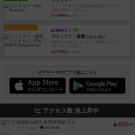
ジンラミー
トランプで遊べる2人対戦の麻雀風ゲームです。
10枚の手札で、同じスーツ...
約13時間前
by OSAっち
ルール/インスト
画像付き
充実
フリップ７：復讐心とともに
概要Flip 7が復活しました――復讐を伴って!オリ
ジナルゲームの楽し...
約13時間前
by jurong
ボドゲーマのアプリ版はこちら
アクセス数 急上昇中
リワイルド：サウスアメリカ
552
PT
紹介文なし
2件の投稿