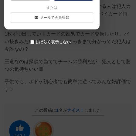
探偵カードやそれに準ずるカードを持っている人は犯人カ
または
ード持ってる人間当てれば勝ち(犯人がアリバイカード持
メールで会員登録
ってる場合はスカされる)✨
1枚ずつ出していくカードの効果でカード交換したり、バ
バ抜きみたいに引いたりで、さっきまで分かってた犯人は
しばらく表示しない
今誰なの？
王道なのは探偵で当ててチームの勝利だが、犯人として勝
つの気持ちいい‼️‼️
子供でも、ボドゲ初心者でも簡単に遊べてみんな好評価で
す✨
この投稿に
1
名が
ナイス！
しました
ナイス！