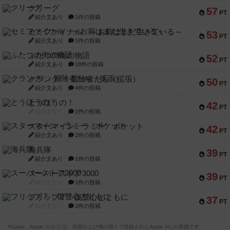
クリーグ
57
PT
紹介文あり
1件の投稿
セミファイナル ～お前はまだ生きている～
53
PT
紹介文あり
1件の投稿
ふたつの街の物語
52
PT
紹介文あり
18件の投稿
クランク! ：冒険者たち（拡張）
50
PT
紹介文あり
4件の投稿
とうほうの！
42
PT
紹介文なし
1件の投稿
スターマイン・ラミー ポケット
42
PT
紹介文あり
2件の投稿
海兵隊
39
PT
紹介文あり
1件の投稿
スーパーストア3000
39
PT
紹介文なし
1件の投稿
フリップ７：復讐心とともに
37
PT
紹介文なし
2件の投稿
※Apple、Apple のロゴ は、米国および他の国々で登録されたApple Inc.の商標です。