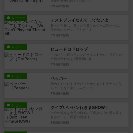
順番が分かれば遊べるので...
22日前
の投稿
レビュー
テストプレイなんてしてないよ
勝ったら勝ち、負けたら負けのゲーム🤣本当に。
笑自分のターンに手札から1...
22日前
の投稿
レビュー
ヒュードロドロップ
手のひらに握ったコンポーネントから、指定され
た組み合わせを1番最初に落...
22日前
の投稿
レビュー
ペッパー
初めてやったトリテだったかなぁ✨トリテってな
んでこんなに楽しいんだろう...
23日前
の投稿
レビュー
クイズいいセン行きまSHOW！
自分の答えを全員の解答の丁度真ん中に滑り込ま
せるゲーム。問題の内容は、...
23日前
の投稿