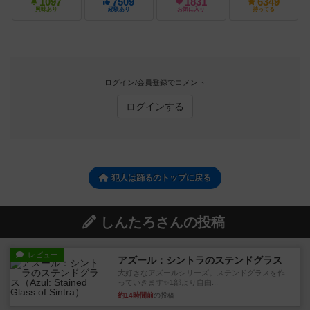
1097
7509
1831
6349
興味あり
経験あり
お気に入り
持ってる
ログイン/会員登録でコメント
ログインする
犯人は踊るのトップに戻る
しんたろさんの投稿
レビュー
アズール：シントラのステンドグラス
大好きなアズールシリーズ。ステンドグラスを作
っていきます✨1部より自由...
約14時間前
の投稿