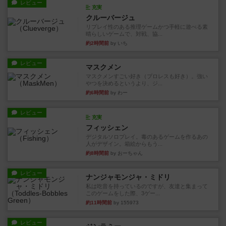
レビュー
充実
クルーバージュ
リプレイ性のある推理ゲームかつ手軽に遊べる素
晴らしいゲームで、対戦、協...
約2時間前
by いち
レビュー
マスクメン
マスクメンすごい好き（プロレスも好き）。強い
やつを決めるというより、ジ...
約6時間前
by わー
レビュー
充実
フィッシェン
デジタルソロプレイ。毒のあるゲームを作るあの
人がデザイン。箱絵からもう...
約8時間前
by おーちゃん
レビュー
ナンジャモンジャ・ミドリ
私は吃音を持っているのですが、友達と集まって
このゲームをした際、3ゲー...
約11時間前
by 155973
レビュー