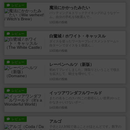
レビュー
魔法にかかったみたい
バッティング＆トリックテイキングのようなゲー
ム。自分の手札を5枚選んで...
13日前
の投稿
レビュー
白鷺城 / ホワイト・キャッスル
ダイスを使ったワーカープレイスメントゲーム✨
自ターンでダイスを１個選ん...
13日前
の投稿
レビュー
レーベンヘルツ（新版）
初めてプレイしました。陣取りということで領土
を拡大して、騎士を増やして...
13日前
の投稿
レビュー
イッツアワンダフルワールド
またの名をこのスバ‼️(この素晴らしい世界)やっと
かなきゃいけないボー...
14日前
の投稿
レビュー
アルゴ
子供と2人対戦で遊ぶことがほとんどです。数字の