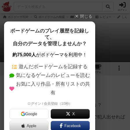
ログイン
閉じる
ボドゲーマTOP
ボードゲームの検索
犯人は踊る
レビュー
しんた
ボードゲームのプレイ履歴を記録し
て、
犯人は踊る
自分のデータを管理しませんか？
しんたろさんのレビュー
約75,000人
がボドゲーマを利用中！
遊んだボードゲームを記録する
24
5
115
425
トップ
画像
動画
レビュー
カフェ
気になるゲームのレビューを読む
お気に入り作品・所有リストの共
140名
1名
0
約1ヶ月前
有
ログイン / 会員登録（10秒）
犯人で勝つ？探偵で勝つ？それとも共犯狙う？
Google
X
犯人のカード持っている人は最後のターンで犯人出せれば
勝ち‼️
Apple
Facebook