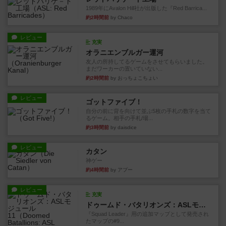
1989年にAvalon Hill社が出版した『Red Barrica...
約2時間前
by Chaco
レビュー
充実
オラニエンブルガー運河
友人の所持してるゲームをさせてもらいました。
まだワーカーの置いていない...
約2時間前
by おっちょこちょい
レビュー
ゴットファイブ！
自分の前に背を向けて並ぶ5枚の手札の数字を当て
るゲーム。相手の手札/場...
約3時間前
by daisdice
レビュー
カタン
神ゲー
約4時間前
by アプー
レビュー
充実
ドゥームド・バタリオンズ：ASLモジュール11
『Squad Leader』用の追加マップとして発売され
たマップの#9...