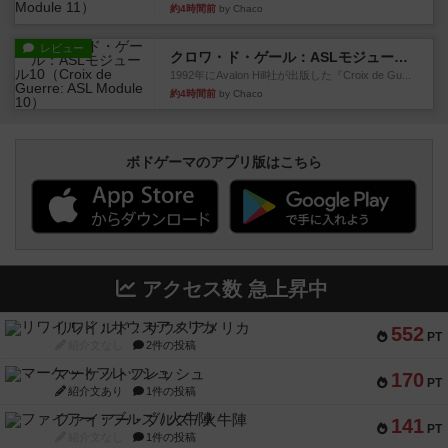
約4時間前
by Chaco
レビュー
クロワ・ド・ゲール：ASLモジュール10
1992年にAvalon Hill社が出版した『Croix de Gu...
約4時間前
by Chaco
ボドゲーマのアプリ版はこちら
アクセス数 急上昇中
リワイルド：サウスアメリカ
552
PT
紹介文なし
2件の投稿
マーケットフレッシュ
170
PT
紹介文あり
1件の投稿
ファイアー・ブルズ / 火牛陣
141
PT
紹介文なし
1件の投稿