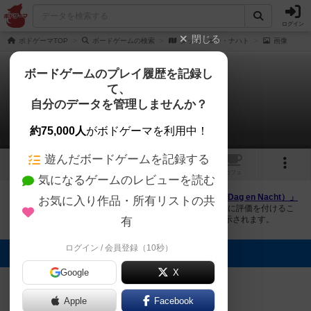
ログイン
閉じる
ボドゲーマTOP
ボードゲームの検索
ダッハ・エン・ナハト
画像
ボードゲームのプレイ履歴を記録し
て、
ダッハ・エン・ナハト
自分のデータを管理しませんか？
2件の画像
約75,000人
がボドゲーマを利用中！
遊んだボードゲームを記録する
2
1
トップ
画像
動画
レビュー
カフェ
気になるゲームのレビューを読む
ボドゲーマにログインすると、
「ダッハ・エン・ナハト（Dag en Nacht）」
お気に入り作品・所有リストの共
の画像をアップロード出来たり、他のユーザーの投稿画像に評価を付けるこ
とができます。また、トップ6の画像は様々なページで表示されます。
有
ログイン / 会員登録（10秒）
トップに表示される画像
Google
X
yokoyamaryuma
Kanare_Abstract
Apple
Facebook