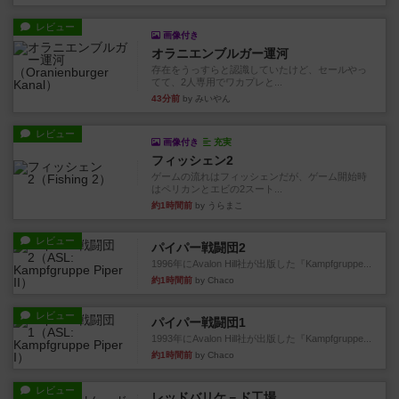
レビュー
画像付き
オラニエンブルガー運河
存在をうっすらと認識していたけど、セールやっ
てて、2人専用でワカプレと...
43分前
by みいやん
レビュー
画像付き
充実
フィッシェン2
ゲームの流れはフィッシェンだが、ゲーム開始時
はペリカンとエビの2スート...
約1時間前
by うらまこ
レビュー
パイパー戦闘団2
1996年にAvalon Hill社が出版した『Kampfgruppe...
約1時間前
by Chaco
レビュー
パイパー戦闘団1
1993年にAvalon Hill社が出版した『Kampfgruppe...
約1時間前
by Chaco
レビュー
レッドバリケ－ド工場