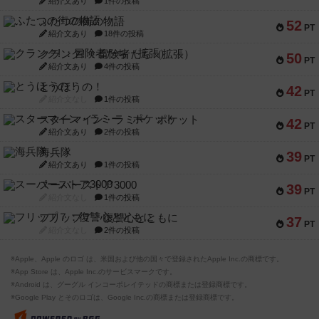
紹介文あり
1件の投稿
ふたつの街の物語
52
PT
紹介文あり
18件の投稿
クランク! ：冒険者たち（拡張）
50
PT
紹介文あり
4件の投稿
とうほうの！
42
PT
紹介文なし
1件の投稿
スターマイン・ラミー ポケット
42
PT
紹介文あり
2件の投稿
海兵隊
39
PT
紹介文あり
1件の投稿
スーパーストア3000
39
PT
紹介文なし
1件の投稿
フリップ７：復讐心とともに
37
PT
紹介文なし
2件の投稿
※Apple、Apple のロゴ は、米国および他の国々で登録されたApple Inc.の商標です。
※App Store は、Apple Inc.のサービスマークです。
※Android は、グーグル インコーポレイテッドの商標または登録商標です。
※Google Play とそのロゴは、Google Inc.の商標または登録商標です。