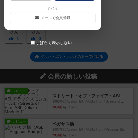
または
メールで会員登録
1
0
しばらく表示しない
ダッハ・エン・ナハトのトップに戻る
会員の新しい投稿
レビュー
ストリート・オブ・ファイア：ASLデラックスモジュール1
1985年にAvalon Hill社が出版した『Streets of ...
10分前
by Chaco
レビュー
ペガサス橋
1997年にAvalon Hill社が出版した『Pegasus Bri...
23分前
by Chaco