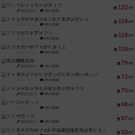
ワン・トゥ・ファイブ
122
PT
紹介文あり
1件の投稿
トランスオリエント・エクスプレス
119
PT
紹介文なし
1件の投稿
フラットアイアン
118
PT
紹介文なし
2件の投稿
エコーズ・オブ・タイム
118
PT
紹介文なし
8件の投稿
南北戦争
79
PT
紹介文あり
1件の投稿
キャプテン・フリップ：イスラ・ボンバ
72
PT
紹介文なし
2件の投稿
メメントオンラインタクティクス
70
PT
紹介文あり
4件の投稿
パーミッド
68
PT
紹介文なし
1件の投稿
クリーグ
57
PT
紹介文あり
1件の投稿
セミファイナル ～お前はまだ生きている～
53
PT