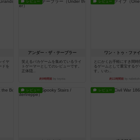
レビュー
レビュー
アンダー・ザ・テーブラー
ワン・トゥ・ファ
レイヤ
笑えるバカゲームを集めているライ
とにかくお手軽にすき間時
ードを
トゲーマーとしてのレビューです。
るゲームとして重宝するゲ
正体隠...
す。いわ...
約9時間前
by toyota
約11時間前
by nabekoh
レビュー
レビュー