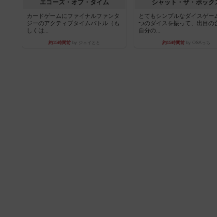
エコーズ・オブ・タイム
シャット・ザ・ボック
カードゲームにファイナルファンタ
とてもシンプルなダイスゲー
ジーのアクティブタイムバトル（も
つのダイスを振って、出目の
しくは...
自分の...
約15時間前
by ジェイとと
約15時間前
by OSAっち