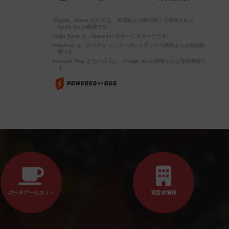
※Apple、Apple のロゴ は、米国および他の国々で登録された
Apple Inc.の商標です。
※App Store は、Apple Inc.のサービスマークです。
※Android は、グーグル インコーポレイテッドの商標または登録商
標です。
※Google Play とそのロゴは、Google Inc.の商標または登録商標で
す。
ボードゲームカフェ
運営者情報