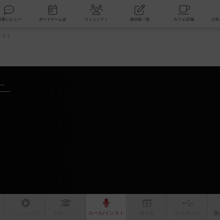
索
新着レビュー
ボードゲーム会
コミュニティ
掲示板一覧
ンスト
年～
リプレイ
日記
戦略
・コツ
ルール
/インスト
掲示板
拡張/関連
作
次