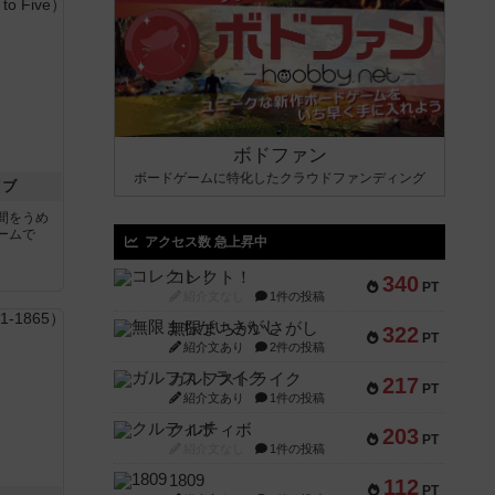
ボドファン
ボードゲームに特化したクラウドファンディング
イブ
間をうめ
ームで
アクセス数 急上昇中
コレクト！
340
PT
紹介文なし
1件の投稿
無限まちがいさがし
322
PT
紹介文あり
2件の投稿
ガルフストライク
217
PT
紹介文あり
1件の投稿
クルティボ
203
PT
紹介文なし
1件の投稿
1809
112
PT