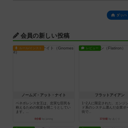
ダッハ
会員の新しい投稿
ルール/インスト
レビュー
ノームズ・アット・ナイト
フラットアイアン
ベネボレンス女王は、忠実な臣民を
1~2人に限定された、エンジ
称えるための祝宴を開こうとしてい
ド系のシステム選んだ企業ボ
ます。...
街で...
8分前
by jurong
37分前
by あくり