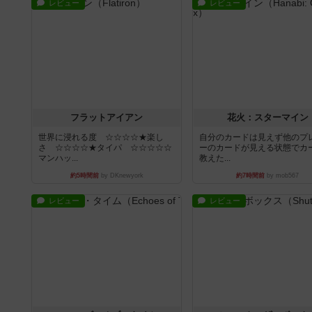
レビュー
レビュー
フラットアイアン
花火：スターマイン
世界に浸れる度 ☆☆☆☆★楽し
自分のカードは見えず他のプ
さ ☆☆☆☆★タイパ ☆☆☆☆☆
ーのカードが見える状態でカ
マンハッ...
教えた...
約5時間前
by DKnewyork
約7時間前
by mob567
レビュー
レビュー