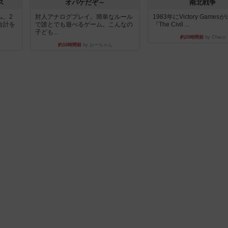
ス
オバケだぞ～
南北戦争
ム。2
対人アナログプレイ。簡単なルール
1983年にVictory Game
合計を
で誰とでも遊べるゲーム。こんなの
『The Civil ...
子ども...
約20時間前
by Chaco
約16時間前
by おーちゃん