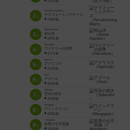
2415名
Terraforming Mars
2
テラフォーミングマーズ
位
2394名
Stone Garden
3
枯山水
位
2281名
Viticulture
4
ワイナリーの四季
位
2272名
Agricola
5
アグリコラ
位
2120名
Azul
6
アズール
位
2034名
Splendor
7
宝石の煌き
位
2028名
Wingspan
8
ウイングスパン
位
2006名
7 Wonders
9
世界の七不思議
位
1919名