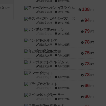
紹介文あり
1件の投稿
ファースト・イン・フライト
sが出版した
108
PT
紹介文あり
3件の投稿
モズビ－ズ・レイダ－ズ
94
PT
紹介文あり
1件の投稿
テンプテーション
79
PT
紹介文なし
2件の投稿
インドネシア
78
PT
紹介文あり
2件の投稿
宵と暁の呪文書
75
PT
紹介文あり
8件の投稿
リスボン・トラム 28
73
PT
紹介文あり
9件の投稿
アマナイト
73
PT
紹介文なし
1件の投稿
ブラヴェスト
66
PT
紹介文なし
1件の投稿
スペクタキュラー
60
PT
紹介文なし
1件の投稿
スモールワールド