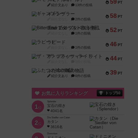
59
PT
紹介文あり
13件の投稿
ギャンブラー
58
PT
紹介文なし
2件の投稿
Bitter End ブタペスト救出作戦
52
PT
紹介文なし
1件の投稿
ラピード
46
PT
紹介文なし
1件の投稿
ザ・フラッフィー・ライト
44
PT
紹介文なし
0件の投稿
ふたつの城の物語
39
PT
紹介文あり
6件の投稿
お気に入りランキング
トップ50
Splendor
1
宝石の煌き
位
4041名
Die Siedler von Catan
2
カタン
位
3616名
Dominion
ドミニオン