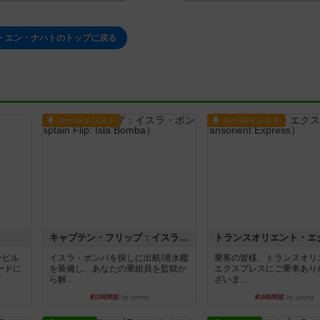
・エン・ナハトのトップに戻る
ルール/インスト
ルール/インスト
キャプテン・フリップ：イスラ・ボンバ
ンビル
イスラ・ボンバを探しに出航!潜水艦
乗客の皆様、トランスオリ
ードに
を装備し、あなたの乗組員を監獄か
エクスプレスにご乗車あり
ら解...
ざいま...
約3時間前
by jurong
約4時間前
by jurong