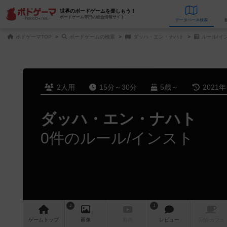
世界のボードゲームを楽しもう！
ボードゲーム専門の総合情報サイト
データベース
検
ボドゲーマTOP
ボードゲームの検索
ダッハ・エン・ナハト
ルール/イ
2人用
15分～30分
5歳～
2021
ダッハ・エン・ナハト
0件のルール/インスト
2
1
ゲーム
トップ
画像
動画
レビュー
店舗/
カフェ