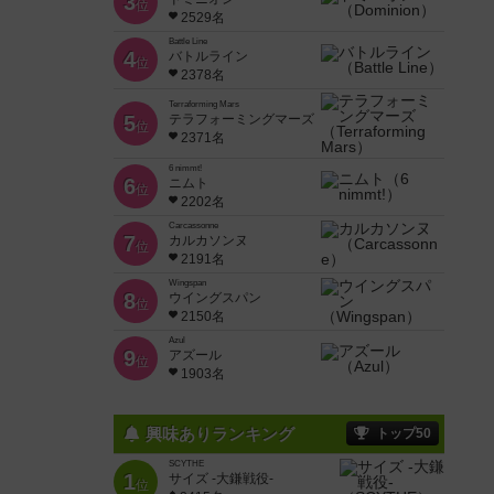
3
位
2529名
Battle Line
4
バトルライン
位
2378名
Terraforming Mars
5
テラフォーミングマーズ
位
2371名
6 nimmt!
6
ニムト
位
2202名
Carcassonne
7
カルカソンヌ
位
2191名
Wingspan
8
ウイングスパン
位
2150名
Azul
9
アズール
位
1903名
興味ありランキング
トップ50
SCYTHE
1
サイズ -大鎌戦役-
位