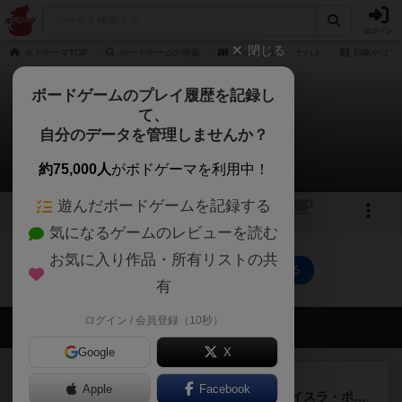
ログイン
閉じる
ボドゲーマTOP
ボードゲームの検索
ダッハ・エン・ナハト
戦略やコツ
ボードゲームのプレイ履歴を記録し
て、
ダッハ・エン・ナハト
自分のデータを管理しませんか？
0件の戦略やコツ
約75,000人
がボドゲーマを利用中！
遊んだボードゲームを記録する
2
1
トップ
画像
動画
レビュー
カフェ
気になるゲームのレビューを読む
お気に入り作品・所有リストの共
ダッハ・エン・ナハトのトップに戻る
有
ログイン / 会員登録（10秒）
会員の新しい投稿
Google
X
ルール/インスト
画像付き
充実
Apple
Facebook
キャプテン・フリップ：イスラ・ボンバ