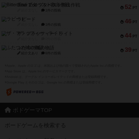
Bitter End ブタペスト救出作戦
52
PT
紹介文なし
1件の投稿
ラピード
46
PT
紹介文なし
1件の投稿
ザ・フラッフィー・ライト
44
PT
紹介文なし
0件の投稿
ふたつの城の物語
39
PT
紹介文あり
6件の投稿
※Apple、Apple のロゴ は、米国および他の国々で登録されたApple Inc.の商標です。
※App Store は、Apple Inc.のサービスマークです。
※Android は、グーグル インコーポレイテッドの商標または登録商標です。
※Google Play とそのロゴは、Google Inc.の商標または登録商標です。
ボドゲーマTOP
ボードゲームを検索する