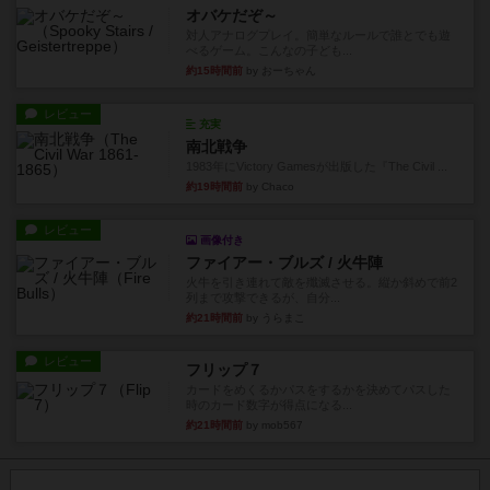
オバケだぞ～
対人アナログプレイ。簡単なルールで誰とでも遊
べるゲーム。こんなの子ども...
約15時間前
by おーちゃん
レビュー
充実
南北戦争
1983年にVictory Gamesが出版した『The Civil ...
約19時間前
by Chaco
レビュー
画像付き
ファイアー・ブルズ / 火牛陣
火牛を引き連れて敵を殲滅させる。縦か斜めで前2
列まで攻撃できるが、自分...
約21時間前
by うらまこ
レビュー
フリップ７
カードをめくるかパスをするかを決めてパスした
時のカード数字が得点になる...
約21時間前
by mob567