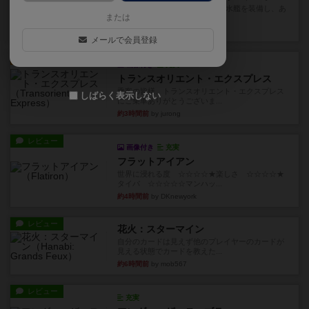
イスラ・ボンバを探しに出航!潜水艦を装備し、あ
または
なたの乗組員を監獄から解...
約2時間前
by jurong
メールで会員登録
ルール/インスト
画像付き
充実
トランスオリエント・エクスプレス
乗客の皆様、トランスオリエント・エクスプレス
しばらく表示しない
にご乗車ありがとうございま...
約3時間前
by jurong
レビュー
画像付き
充実
フラットアイアン
世界に浸れる度 ☆☆☆☆★楽しさ ☆☆☆☆★
タイパ ☆☆☆☆☆マンハッ...
約4時間前
by DKnewyork
レビュー
花火：スターマイン
自分のカードは見えず他のプレイヤーのカードが
見える状態でカードを教えた...
約6時間前
by mob567
レビュー
充実