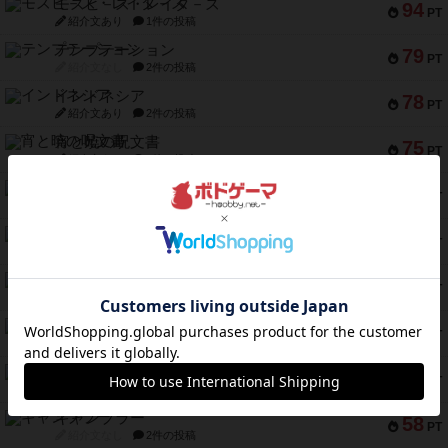
モズビ－ズ・レイダ－ズ
94
PT
紹介文あり
1件の投稿
テンプテーション
79
PT
紹介文なし
2件の投稿
インドネシア
78
PT
紹介文あり
2件の投稿
宵と暁の呪文書
75
PT
紹介文あり
8件の投稿
リスボン・トラム 28
73
PT
紹介文あり
9件の投稿
アマナイト
73
PT
紹介文なし
1件の投稿
ブラヴェスト
66
PT
紹介文なし
1件の投稿
スペクタキュラー
60
PT
紹介文なし
1件の投稿
スモールワールド
59
PT
紹介文あり
13件の投稿
ギャンブラー
58
PT
紹介文なし
2件の投稿