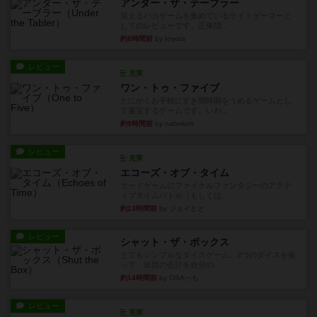
アンダー・ザ・テーブラー
笑えるバカゲームを集めているライトゲーマーと
してのレビューです。正体隠...
約8時間前
by toyota
レビュー
充実
ワン・トゥ・ファイブ
とにかくお手軽にすき間時間をうめるゲームとし
て重宝するゲームです。いわ...
約9時間前
by nabekoh
レビュー
充実
エコーズ・オブ・タイム
カードゲームにファイナルファンタジーのアクテ
ィブタイムバトル（もしくは...
約13時間前
by ジェイとと
レビュー
シャット・ザ・ボックス
とてもシンプルなダイスゲーム。2つのダイスを振
って、出目の合計を自分の...
約14時間前
by OSAっち
レビュー
充実