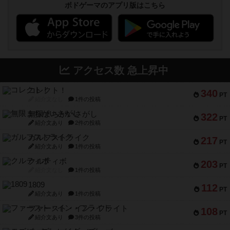
ボドゲーマのアプリ版はこちら
アクセス数 急上昇中
コレクト！
340
PT
紹介文なし
1件の投稿
無限まちがいさがし
322
PT
紹介文あり
2件の投稿
ガルフストライク
217
PT
紹介文あり
1件の投稿
クルティボ
203
PT
紹介文なし
1件の投稿
1809
112
PT
紹介文あり
1件の投稿
ファースト・イン・フライト
108
PT
紹介文あり
3件の投稿