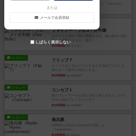
1983年にVictory Gamesが出版した『The Civil ...
または
28分前
by Chaco
メールで会員登録
レビュー
画像付き
ファイアー・ブルズ / 火牛陣
火牛を引き連れて敵を殲滅させる。縦か斜めで前2
列まで攻撃できるが、自分...
しばらく表示しない
約3時間前
by うらまこ
レビュー
フリップ７
カードをめくるかパスをするかを決めてパスした
時のカード数字が得点になる...
約3時間前
by mob567
レビュー
コンセプト
親のプレイヤーがお題を決めて限られたヒントの
中から他のプレイヤーに当て...
約3時間前
by mob567
レビュー
海兵隊
1988年にVictory Gamesが出版した
『Leathernec...
約3時間前
by Chaco