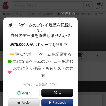
ログイン
閉じる
ボドゲーマTOP
ボードゲームの検索
クリスタラの通販/商品詳細
作品デ
ボードゲームのプレイ履歴を記録し
て、
クリスタラ
自分のデータを管理しませんか？
0件の戦略やコツ
約75,000人
がボドゲーマを利用中！
遊んだボードゲームを記録する
1
6
トップ
画像
動画
レビュー
カフェ
気になるゲームのレビューを読む
お気に入り作品・所有リストの共
クリスタラのトップに戻る
有
ログイン / 会員登録（10秒）
会員の新しい投稿
Google
X
レビュー
充実
Apple
Facebook
南北戦争