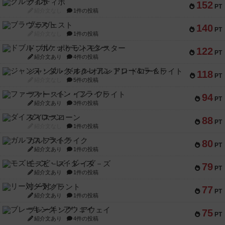
クルティボ
152
PT
紹介文なし
1件の投稿
ブラヴェスト
140
PT
紹介文なし
1件の投稿
ドブル：ポケットモンスター
122
PT
紹介文あり
4件の投稿
ジャンヌ・ダルク-オルレアン ドロー＆ライト
118
PT
紹介文なし
5件の投稿
ファースト・イン・フライト
94
PT
紹介文あり
3件の投稿
ダイススローン
88
PT
紹介文なし
1件の投稿
ガルフストライク
80
PT
紹介文あり
1件の投稿
モズビ－ズ・レイダ－ズ
79
PT
紹介文あり
1件の投稿
リー対グラント
77
PT
紹介文あり
1件の投稿
ブレーキング・アウェイ
75
PT
紹介文あり
4件の投稿