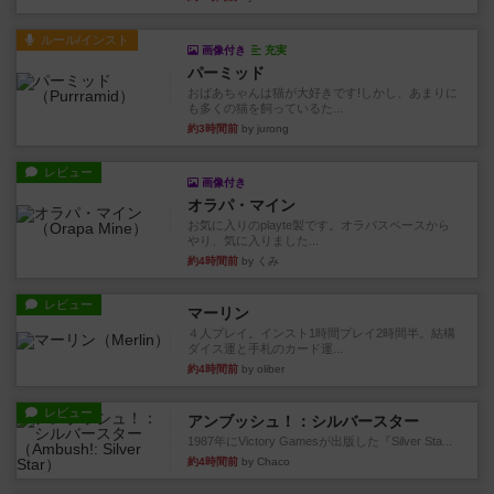
ルール/インスト
画像付き
充実
パーミッド
おばあちゃんは猫が大好きです!しかし、あまりに
も多くの猫を飼っているた...
約3時間前
by jurong
レビュー
画像付き
オラパ・マイン
お気に入りのplayte製です。オラパスペースから
やり、気に入りました...
約4時間前
by くみ
レビュー
マーリン
４人プレイ。インスト1時間プレイ2時間半。結構
ダイス運と手札のカード運...
約4時間前
by oliber
レビュー
アンブッシュ！：シルバースター
1987年にVictory Gamesが出版した『Silver Sta...
約4時間前
by Chaco