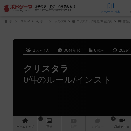
世界のボードゲームを楽しもう！
ボードゲーム専門の総合情報サイト
データベース
検
ボドゲーマTOP
ボードゲームの検索
クリスタラの通販/商品詳細
作品
2人～4人
30分前後
8歳～
2025
クリスタラ
0件のルール/インスト
1
6
ゲーム
トップ
画像
動画
レビュー
店舗/
カフェ