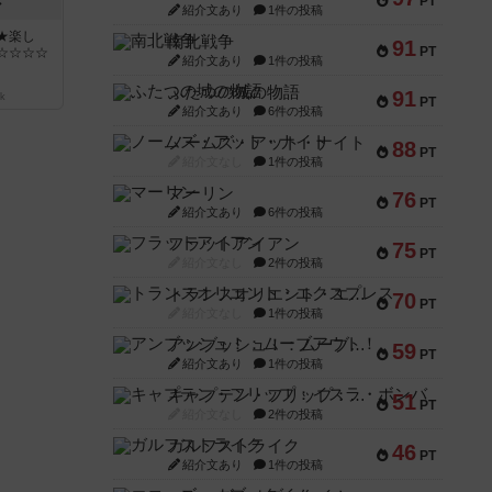
PT
ン
紹介文あり
1件の投稿
★楽し
南北戦争
91
PT
☆☆☆☆
紹介文あり
1件の投稿
ふたつの城の物語
91
k
PT
紹介文あり
6件の投稿
ノームズ・アット・ナイト
88
PT
紹介文なし
1件の投稿
マーリン
76
PT
紹介文あり
6件の投稿
フラットアイアン
75
PT
紹介文なし
2件の投稿
トランスオリエント・エクスプレス
70
PT
紹介文なし
1件の投稿
アンブッシュ！：ムーブアウト！
59
PT
紹介文あり
1件の投稿
キャプテン・フリップ：イスラ・ボンバ
51
PT
紹介文なし
2件の投稿
ガルフストライク
46
PT
紹介文あり
1件の投稿