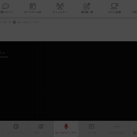
索
新着レビュー
ボードゲーム会
コミュニティ
掲示板一覧
データ
ルール/インスト
年～
リプレイ
日記
戦略
・コツ
ルール
/インスト
掲示板
拡張/関連
作
次