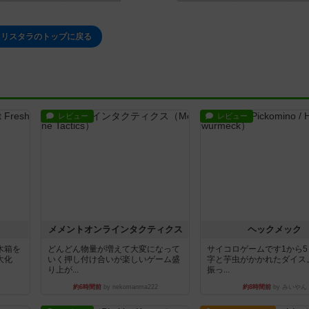
クリスタラのトップに戻る
レビュー
レビュー
ュ
メメントオンラインタクティクス
ヘックメック
木箱を
どんどん物量が増えて大変になって
サイコロゲームです1から
大化
いく押し付け合いが楽しいゲーム盛
字と芋虫がかかれたダイス
り上が...
振っ...
約6時間前
by nekomanma222
約8時間前
by みいやん