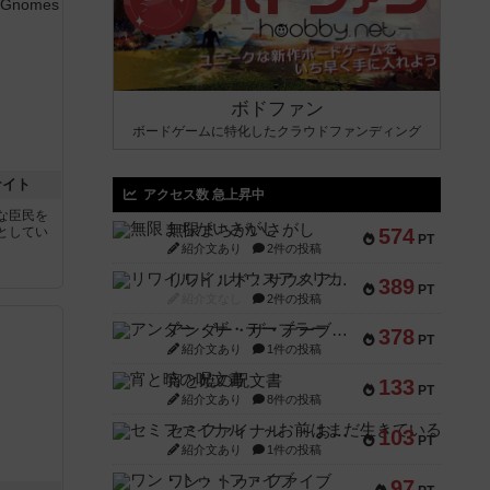
ボドファン
ボードゲームに特化したクラウドファンディング
ナイト
アクセス数 急上昇中
な臣民を
無限まちがいさがし
としてい
574
PT
紹介文あり
2件の投稿
リワイルド：サウスアメリカ
389
PT
紹介文なし
2件の投稿
アンダー・ザ・テーブラー
378
PT
紹介文あり
1件の投稿
宵と暁の呪文書
133
PT
紹介文あり
8件の投稿
セミファイナル ～お前はまだ生きている～
103
PT
紹介文あり
1件の投稿
ワン・トゥ・ファイブ
97