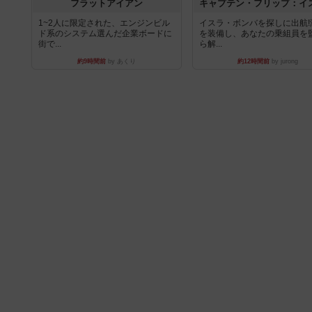
フラットアイアン
1~2人に限定された、エンジンビル
イスラ・ボンバを探しに出航!
ド系のシステム選んだ企業ボードに
を装備し、あなたの乗組員を
街で...
ら解...
約9時間前
by あくり
約12時間前
by jurong