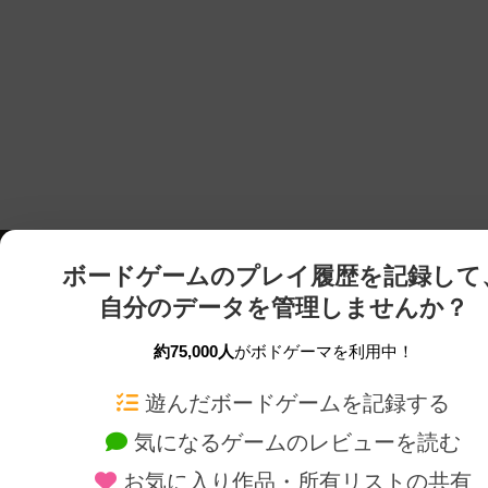
ボードゲームのプレイ履歴を記録して
自分のデータを管理しませんか？
約75,000人
がボドゲーマを利用中！
ボドゲーマTOP
ボードゲーム通販
遊んだボードゲームを記録する
気になるゲームのレビューを読む
ボードゲームを検索する
新作・再入荷情報
お気に入り作品・所有リストの共有
ボードゲームの新着レビュー
定番ボードゲームの通販