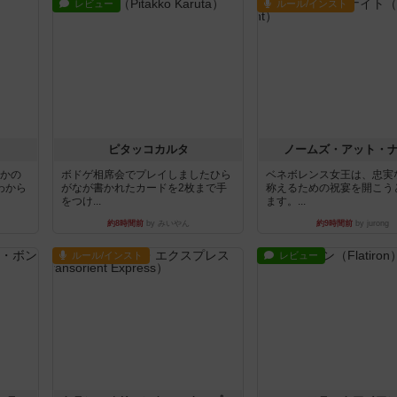
レビュー
ルール/インスト
ピタッコカルタ
ノームズ・アット・
とかの
ボドゲ相席会でプレイしましたひら
ベネボレンス女王は、忠実
わから
がなが書かれたカードを2枚まで手
称えるための祝宴を開こう
をつけ...
ます。...
約8時間前
by みいやん
約9時間前
by jurong
ルール/インスト
レビュー