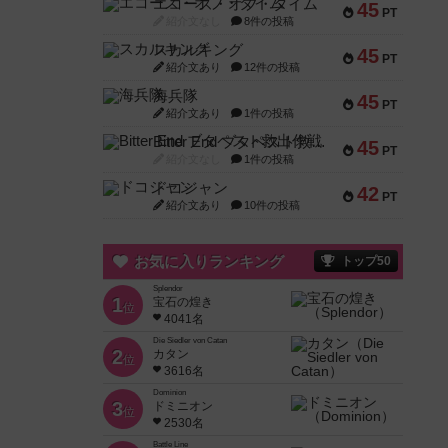
エコーズ・オブ・タイム
45
PT
紹介文なし
8件の投稿
スカルキング
45
PT
紹介文あり
12件の投稿
海兵隊
45
PT
紹介文あり
1件の投稿
Bitter End ブタペスト救出作戦
45
PT
紹介文なし
1件の投稿
ドコジャン
42
PT
紹介文あり
10件の投稿
お気に入りランキング
トップ50
Splendor
1
宝石の煌き
位
4041名
Die Siedler von Catan
2
カタン
位
3616名
Dominion
3
ドミニオン
位
2530名
Battle Line