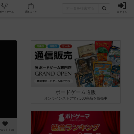
ログイン
カフェ/店舗
人気ボードゲーム
通販ストア
ボードゲーム通販
オンラインストアで7,500商品を販売中
のおすすめ