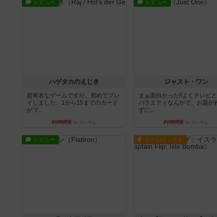
レビュー
レビュー
ハゲタカのえじき
ジャスト・ワン
超有名なゲームですが、初めてプレ
まぁ面白かった‼️よくテレビ
イしました。1から15までのカード
バラエティなんかで、お題が
がプ...
ずに...
約8時間前
by みいやん
約8時間前
by みいやん
レビュー
ルール/インスト