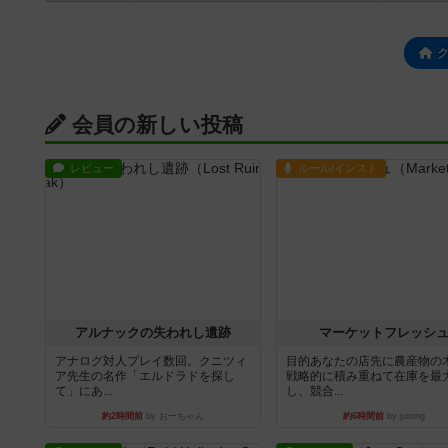
会員の新しい投稿
レビュー
ルール/インスト
アルナックの失われし遺跡
マーケットフレッシ
アナログ対人プレイ数回。クニツィ
目的あなたの店先に農産物の
ア先生の名作「エルドラドを探し
戦略的に積み重ねて在庫を最
て」にあ...
し、競合...
約2時間前
by おーちゃん
約6時間前
by jurong