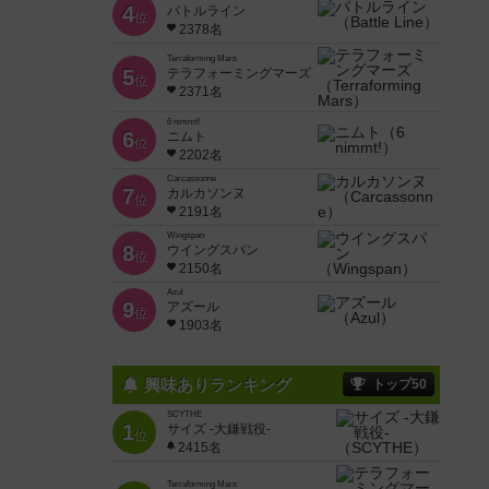
4
バトルライン
位
2378名
Terraforming Mars
5
テラフォーミングマーズ
位
2371名
6 nimmt!
6
ニムト
位
2202名
Carcassonne
7
カルカソンヌ
位
2191名
Wingspan
8
ウイングスパン
位
2150名
Azul
9
アズール
位
1903名
興味ありランキング
トップ50
SCYTHE
1
サイズ -大鎌戦役-
位
2415名
Terraforming Mars