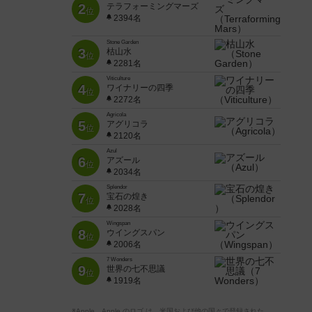
2
テラフォーミングマーズ
位
2394名
Stone Garden
3
枯山水
位
2281名
Viticulture
4
ワイナリーの四季
位
2272名
Agricola
5
アグリコラ
位
2120名
Azul
6
アズール
位
2034名
Splendor
7
宝石の煌き
位
2028名
Wingspan
8
ウイングスパン
位
2006名
7 Wonders
9
世界の七不思議
位
1919名
※Apple、Apple のロゴ は、米国および他の国々で登録された