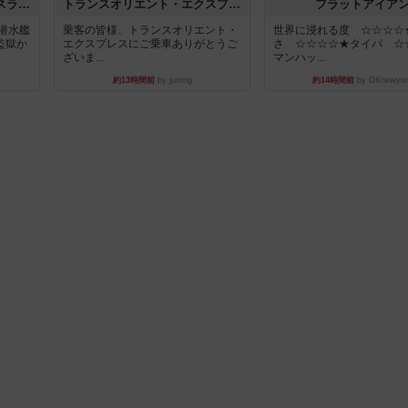
キャプテン・フリップ：イスラ・ボンバ
トランスオリエント・エクスプレス
フラットアイア
潜水艦
乗客の皆様、トランスオリエント・
世界に浸れる度 ☆☆☆☆
監獄か
エクスプレスにご乗車ありがとうご
さ ☆☆☆☆★タイパ ☆
ざいま...
マンハッ...
約13時間前
by jurong
約14時間前
by DKnewyor