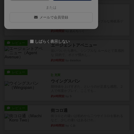
ルール/インスト
または
画像付き
ざりかに将棋
メールで会員登録
３種類の駒だけが登場する超シンプルな将棋系ゲ
ーム入門作品です♪(＾＾)...
約3時間前
by あんちっく
しばらく表示しない
レビュー
エージェントアベニュー
追いついたら勝ち。シンプルな ルールとで直感的
な 目的で、ボドゲ慣れし...
約3時間前
by daisdice
レビュー
充実
ウイングスパン
期待値を上げすぎた、というのが正直な感想。２
人で何度かプレイ。ここでも...
約4時間前
by S
レビュー
街コロ通
街コロとの違いは初めから二つサイコロを振れる
など、少しの違いはあるけれ...
約9時間前
by くみ