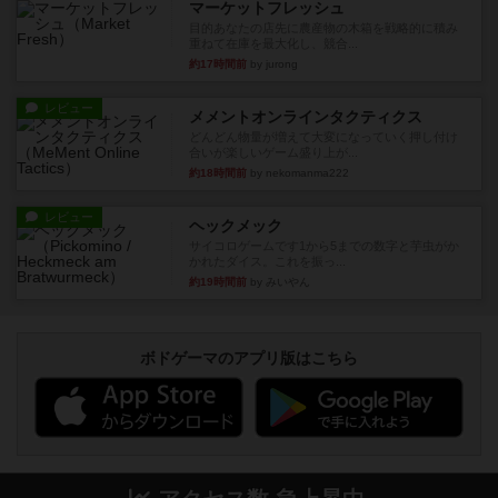
マーケットフレッシュ
目的あなたの店先に農産物の木箱を戦略的に積み
重ねて在庫を最大化し、競合...
約17時間前
by jurong
レビュー
メメントオンラインタクティクス
どんどん物量が増えて大変になっていく押し付け
合いが楽しいゲーム盛り上が...
約18時間前
by nekomanma222
レビュー
ヘックメック
サイコロゲームです1から5までの数字と芋虫がか
かれたダイス。これを振っ...
約19時間前
by みいやん
ボドゲーマのアプリ版はこちら