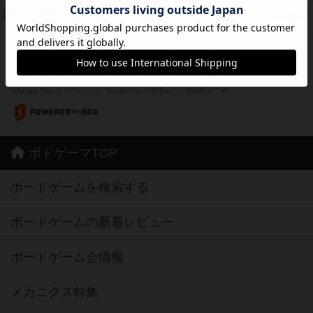
ドコジャン
42
PT
紹介文あり
10件の投稿
※Apple、Apple のロゴ は、米国および他の国々で登録されたApple Inc.の商標です。
※App Store は、Apple Inc.のサービスマークです。
※Android は、グーグル インコーポレイテッドの商標または登録商標です。
※Google Play とそのロゴは、Google Inc.の商標または登録商標です。
ボドゲーマTOP
ボードゲームを検索する
ボードゲームの新着レビュー
ボードゲーム会情報
メカニクス特集