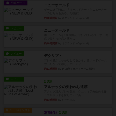
戦略やコツ
ニューオールド
ゲーム終了時に、「オールドカードとニューカー
ドのどちらもある」 状態に...
約10時間前
by オグランド（Oguland）
レビュー
ニューオールド
ボードゲームを1,000個以上持っているユーザー視
点で良かった点と悪か...
約10時間前
by オグランド（Oguland）
レビュー
デクリプト
プレイ感がしっかりしてるから、超ボードゲーム
やったなって感じ。パーティ...
約11時間前
by ヒロ(新！ボードゲーム家族)
レビュー
充実
アルナックの失われし遺跡
アナログ対人プレイ数回。クニツィア先生の名作
「エルドラドを探して」にあ...
約13時間前
by おーちゃん
ルール/インスト
画像付き
充実