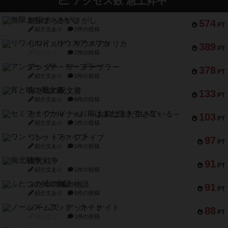
アクセス数 急上昇中
無限まちがいさがし
574
PT
紹介文あり
2件の投稿
リワイルド：サウスアメリカ
389
PT
紹介文なし
2件の投稿
アンダー・ザ・テーブラー
378
PT
紹介文あり
1件の投稿
宵と暁の呪文書
133
PT
紹介文あり
8件の投稿
セミファイナル ～お前はまだ生きている～
103
PT
紹介文あり
1件の投稿
ワン・トゥ・ファイブ
97
PT
紹介文あり
1件の投稿
南北戦争
91
PT
紹介文あり
1件の投稿
ふたつの城の物語
91
PT
紹介文あり
6件の投稿
ノームズ・アット・ナイト
88
PT
紹介文なし
1件の投稿