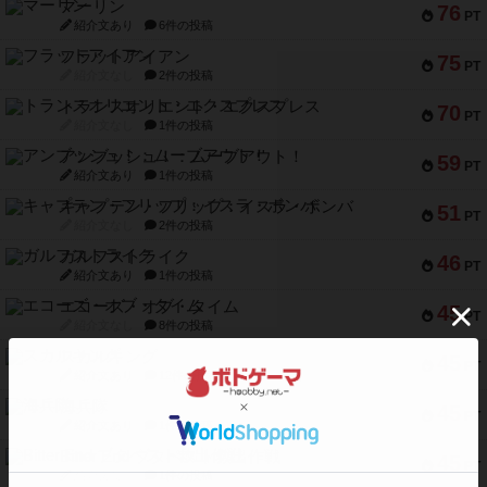
マーリン
76
PT
紹介文あり
6件の投稿
フラットアイアン
75
PT
紹介文なし
2件の投稿
トランスオリエント・エクスプレス
70
PT
紹介文なし
1件の投稿
アンブッシュ！：ムーブアウト！
59
PT
紹介文あり
1件の投稿
キャプテン・フリップ：イスラ・ボンバ
51
PT
紹介文なし
2件の投稿
ガルフストライク
46
PT
紹介文あり
1件の投稿
エコーズ・オブ・タイム
45
PT
紹介文なし
8件の投稿
スカルキング
45
PT
紹介文あり
12件の投稿
海兵隊
45
PT
紹介文あり
1件の投稿
Bitter End ブタペスト救出作戦
45
PT
紹介文なし
1件の投稿