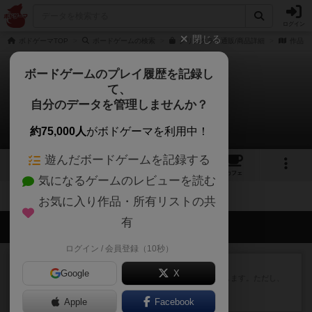
ログイン
閉じる
ボドゲーマTOP
ボードゲームの検索
クリスタラの通販/商品詳細
作品デ
ボードゲームのプレイ履歴を記録し
て、
クリスタラ
自分のデータを管理しませんか？
拡張/関連作品 0件
約75,000人
がボドゲーマを利用中！
遊んだボードゲームを記録する
1
6
トップ
画像
動画
レビュー
カフェ
気になるゲームのレビューを読む
お気に入り作品・所有リストの共
有
会員の新しい投稿
ログイン / 会員登録（10秒）
レビュー
ふたつの街の物語
Google
X
タイルを4×4で並べて街づくりします。ただし、
街は各プレイヤーの間にあ...
Apple
約3時間前
by ジェイとと
Facebook