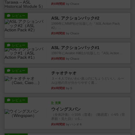
約5時間前
by Chaco
レビュー
ASL アクションパック#2
1999年にMMP社が出版した『ASL Action Pack
#2』...
約5時間前
by Chaco
レビュー
ASL アクションパック#1
1997年にAvalon Hill社が出版した『ASL Action ...
約5時間前
by Chaco
レビュー
チャオチャオ
３～４人でわいわい遊ぶのにちょうどいい。ルー
ルは他の方が分かりやすく書...
約6時間前
by S
レビュー
充実
ウイングスパン
（全体評価）☆10/6（普通）（難易度）☆4/5（世
界観・見た目）☆5...
約6時間前
by ハシオキ