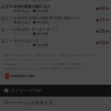
世界の七不思議：都市
40
PT
紹介文あり
3件の投稿
トリックギア - ペルソナ5 ザ・ロイヤル-
37
PT
紹介文あり
6件の投稿
ノームズ・アット・ナイト
35
PT
紹介文なし
1件の投稿
フィッシェン2
33
PT
紹介文なし
1件の投稿
※Apple、Apple のロゴ は、米国および他の国々で登録されたApple Inc.の商標です。
※App Store は、Apple Inc.のサービスマークです。
※Android は、グーグル インコーポレイテッドの商標または登録商標です。
※Google Play とそのロゴは、Google Inc.の商標または登録商標です。
ボドゲーマTOP
ボードゲームを検索する