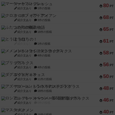
マーケットフレッシュ
80
PT
紹介文あり
1件の投稿
クロス・オブ・アイアン
68
PT
紹介文あり
3件の投稿
ふたつの街の物語
65
PT
紹介文あり
18件の投稿
とうほうの！
61
PT
紹介文なし
1件の投稿
メメントオンラインタクティクス
58
PT
紹介文あり
4件の投稿
ブリックス
56
PT
紹介文あり
4件の投稿
ダグエイトチェス
50
PT
紹介文あり
11件の投稿
アズール：シントラのステンドグラス
48
PT
紹介文あり
18件の投稿
ロシアン・キャンペーン：第5版デラックス
46
PT
紹介文あり
0件の投稿
マスクメン
40
PT
紹介文あり
16件の投稿