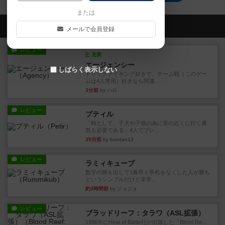
または
会員の新しい投稿
メールで会員登録
レビュー
充実
エージェンシー
しばらく表示しない
トリックテイキング好きで、チーム戦（このゲー
ムは4人専用）好きなら間違...
3分前
by ハロ
レビュー
プティル
「時として、子犬や子猫の為に雷の近くに行く勇
気も必要である」4人でプレ...
35分前
by kurotan13
レビュー
ラミィキューブ
数字の牌を出して1番早く手札をなくした人が勝ち
というシンプルだけど非常...
約3時間前
by ジョジョ
レビュー
ブラッドリーフ：タラワ（ASL拡張）
1996年にHeat of Battle社が出版した『Blood Re...