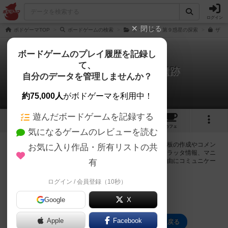
ログイン
閉じる
ボドゲーマTOP
ボードゲームの検索
ザ・クルー：第９惑星の探索
ザ・
ボードゲームのプレイ履歴を記録し
て、
ザ・クルー：深海に眠る遺跡
自分のデータを管理しませんか？
0件の掲示板
約75,000人
がボドゲーマを利用中！
遊んだボードゲームを記録する
4
11
101
トップ
画像
動画
レビュー
カフェ
気になるゲームのレビューを読む
ログインするとザ・クルー：深海に眠る遺跡に関する掲示板の作成やコメン
お気に入り作品・所有リストの共
トの書き込みが出来るようになります。ルールの疑問やエラッタ情報、マニ
ュアルでは判断し辛い曖昧な表記等について会員同士で自由にコミュニケー
有
ションをとることが出来ます。
ログイン / 会員登録（10秒）
ログイン/無料会員登録
Google
X
Apple
Facebook
ザ・クルー：深海に眠る遺跡のトップに戻る