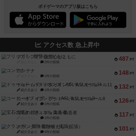
ボドゲーマのアプリ版はこちら
アクセス数 急上昇中
フリップ７：復讐心とともに
487
PT
紹介文なし
2件の投稿
コンテナ
148
PT
紹介文なし
1件の投稿
ドゥームド・バタリオンズ：ASLモジュール11
132
PT
紹介文あり
1件の投稿
コード・オブ・ブシドー：ASLモジュール8
126
PT
紹介文あり
1件の投稿
宝石の煌き：デュエル 偽造者
117
PT
紹介文なし
1件の投稿
クランク! ：冒険者たち（拡張）
101
PT
紹介文あり
4件の投稿