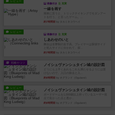
レビュー
画像付き
充実
一線を画す
簡単に言うと、トリックテイキングでモダンアー
トを行う、と言ったゲーム。...
約7時間前
by タカミネコウヘイ
レビュー
画像付き
充実
しあわせのいと
舞台は全寮制の女子高。プレイヤーは探偵サイド
と犯人サイドに分かれて、探...
約7時間前
by タカミネコウヘイ
戦略やコツ
ノイシュヴァンシュタイン城の設計図
どうにも上手くあれもこれも満たせるようには置
けないので、入口の除去と入...
約8時間前
by オグランド（Oguland）
レビュー
ノイシュヴァンシュタイン城の設計図
ボードゲームを1,000個以上持っているユーザー視
点で良かった点と悪か...
約8時間前
by オグランド（Oguland）