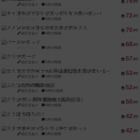
79
PT
紹介文あり
1件の投稿
キャプテン・フリップ：イスラ・ボンバ
72
PT
紹介文なし
2件の投稿
メメントオンラインタクティクス
70
PT
紹介文あり
4件の投稿
パーミッド
68
PT
紹介文なし
1件の投稿
クリーグ
57
PT
紹介文あり
1件の投稿
セミファイナル ～お前はまだ生きている～
53
PT
紹介文あり
1件の投稿
ふたつの街の物語
52
PT
紹介文あり
18件の投稿
クランク! ：冒険者たち（拡張）
50
PT
紹介文あり
4件の投稿
とうほうの！
42
PT
紹介文なし
1件の投稿
スターマイン・ラミー ポケット
42
PT
紹介文あり
2件の投稿