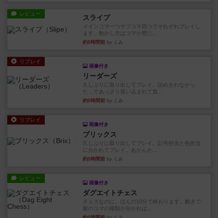
レビュー
スライプ
メインコマ一つサブコマ四つでそれぞれプレイし
ます。動かし方はコマか壁に...
約5時間前
by くみ
リプレイ
画像付き
リーダーズ
久しぶりに取り出してプレイ。詰めきれなかっ
た…であっさり追い込まれて負...
約5時間前
by くみ
リプレイ
画像付き
ブリックス
久しぶりに取り出してプレイ。記号担当と色担当
に分かれてプレイ。あかんか...
約5時間前
by くみ
レビュー
画像付き
ダグエイトチェス
チェスなのに、ほんの10分で終わります。動きで
敵のコマの種類が分かれば...
約5時間前
by くみ