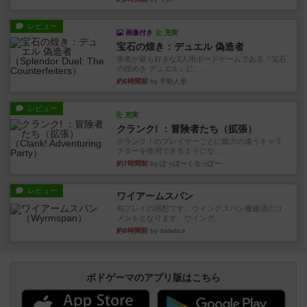
レビュー
画像付き
充実
宝石の煌き：デュエル 偽造者
筆者が最も好きな2人用ボードゲームである『宝石
の煌めき デュエル』に、...
約6時間前
by 手動人形
レビュー
充実
クランク! ：冒険者たち（拡張）
クランク！のプレイヤーごとに能力の違うキャラ
クターを使用できるようにな...
約7時間前
by ぽっぽーくるっぽー
レビュー
ワイアームスパン
初プレイの感想です。ウイングスパン履修済のコ
メントとなります。ウイング...
約8時間前
by daisdice
ボドゲーマのアプリ版はこちら