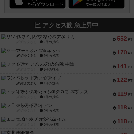
アクセス数 急上昇中
リワイルド：サウスアメリカ
552
PT
紹介文なし
2件の投稿
マーケットフレッシュ
170
PT
紹介文あり
1件の投稿
ファイアー・ブルズ / 火牛陣
141
PT
紹介文なし
1件の投稿
ワン・トゥ・ファイブ
122
PT
紹介文あり
1件の投稿
トランスオリエント・エクスプレス
119
PT
紹介文なし
1件の投稿
フラットアイアン
118
PT
紹介文なし
2件の投稿
エコーズ・オブ・タイム
118
PT
紹介文なし
8件の投稿
南北戦争