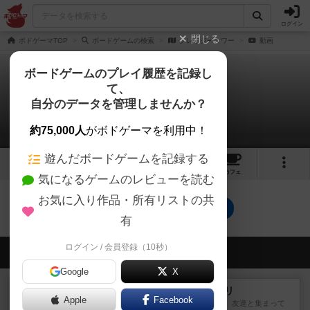
ログイン
閉じる
ボドゲーマTOP
ボードゲームの検索
クレイジータワー
動画
ボードゲームのプレイ履歴を記録し
て、
クレイジータワー
自分のデータを管理しませんか？
0件の動画
約75,000人
がボドゲーマを利用中！
遊んだボードゲームを記録する
2
1
6
トップ
画像
動画
レビュー
カフェ
気になるゲームのレビューを読む
お気に入り作品・所有リストの共
クレイジータワーのトップに戻る
有
ログイン / 会員登録（10秒）
会員の新しい投稿
Google
X
レビュー
ナンジャモンジャ・ミドリ
Apple
Facebook
私は吃音を持っているのですが、友達と集まって