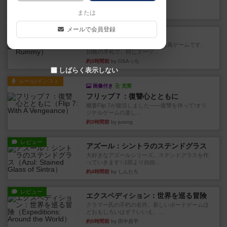
このゲームをした際、3ゲー...
約2時間前
by 155973
または
メールで会員登録
レビュー
ジンラミー
トランプで遊べる2人対戦の麻雀風ゲームです。
10枚の手札で、同じスーツ...
約3時間前
by OSAっち
しばらく表示しない
ルール/インスト
画像付き
充実
フリップ７：復讐心とともに
概要Flip 7が復活しました――復讐を伴って!オリ
ジナルゲームの楽し...
約3時間前
by jurong
レビュー
アズール：シントラのステンドグラス
大好きなアズールシリーズ。ステンドグラスを作
っていきます✨1部より自由...
約4時間前
by しんたろ
レビュー
エクスペディション：世界を巡る冒険
クラマー氏の不朽の名作。新しいボードゲームほ
どおもしろいはず？いいえ。...
約5時間前
by 田中昌平