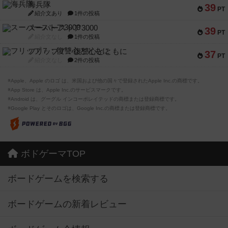
海兵隊
39
PT
紹介文あり
1件の投稿
スーパーストア3000
39
PT
紹介文なし
1件の投稿
フリップ７：復讐心とともに
37
PT
紹介文なし
2件の投稿
※Apple、Apple のロゴ は、米国および他の国々で登録されたApple Inc.の商標です。
※App Store は、Apple Inc.のサービスマークです。
※Android は、グーグル インコーポレイテッドの商標または登録商標です。
※Google Play とそのロゴは、Google Inc.の商標または登録商標です。
ボドゲーマTOP
ボードゲームを検索する
ボードゲームの新着レビュー