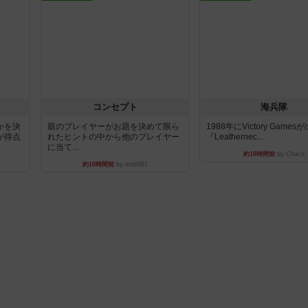
コンセプト
海兵隊
かを決
親のプレイヤーがお題を決めて限ら
1988年にVictory Game
が得点
れたヒントの中から他のプレイヤー
『Leathernec...
に当て...
約18時間前
by Chaco
約18時間前
by mob567