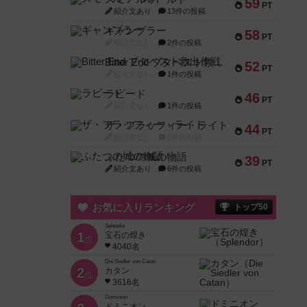
59
PT
紹介文あり
13件の投稿
ギャンブラー
58
PT
紹介文なし
2件の投稿
Bitter End ブタペスト救出作戦
52
PT
紹介文なし
1件の投稿
ラピード
46
PT
紹介文なし
1件の投稿
ザ・フラッフィー・ライト
44
PT
紹介文なし
0件の投稿
ふたつの城の物語
39
PT
紹介文あり
6件の投稿
お気に入りランキング
トップ50
Splendor
1
宝石の煌き
位
4040名
Die Siedler von Catan
2
カタン
位
3616名
Dominion
ドミニオン