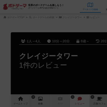
世界のボードゲームを楽しもう！
ボードゲーム専門の総合情報サイト
データベース
検
ボドゲーマTOP
ボードゲームの検索
クレイジータワー
レビュー
1人～4人
10分～20分
8歳～
20
クレイジータワー
1件のレビュー
2
1
6
ゲーム
トップ
画像
動画
レビュー
店舗/
カフェ