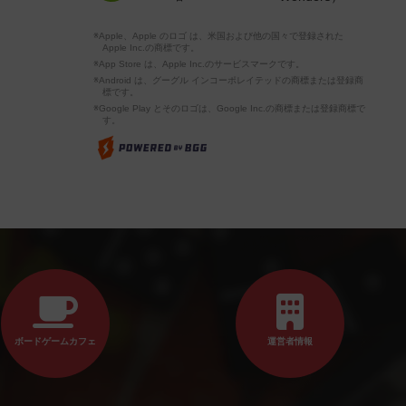
※Apple、Apple のロゴ は、米国および他の国々で登録された
Apple Inc.の商標です。
※App Store は、Apple Inc.のサービスマークです。
※Android は、グーグル インコーポレイテッドの商標または登録商
標です。
※Google Play とそのロゴは、Google Inc.の商標または登録商標で
す。
ボードゲームカフェ
運営者情報