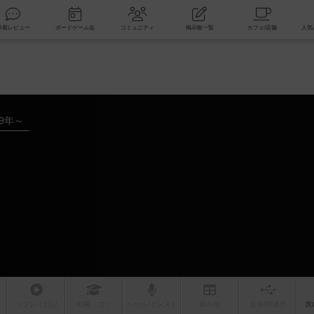
索
新着レビュー
ボードゲーム会
コミュニティ
掲示板一覧
19年～
リプレイ
日記
戦略
・コツ
ルール
/インスト
掲示板
拡張/関連
作
次