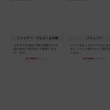
ファイアー・ブルズ / 火牛陣
フリップ７
火牛を引き連れて敵を殲滅させる。
カードをめくるかパスをする
縦か斜めで前2列まで攻撃できる
めてパスした時のカード数字
が、自分...
になる...
約17時間前
by うらまこ
約17時間前
by mob567