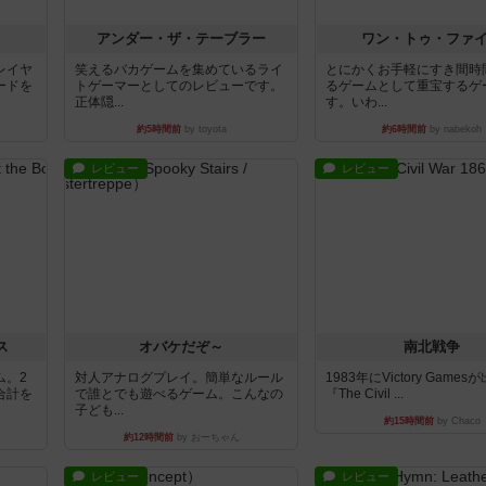
アンダー・ザ・テーブラー
ワン・トゥ・ファ
レイヤ
笑えるバカゲームを集めているライ
とにかくお手軽にすき間時
ードを
トゲーマーとしてのレビューです。
るゲームとして重宝するゲ
正体隠...
す。いわ...
約5時間前
by toyota
約6時間前
by nabekoh
レビュー
レビュー
ス
オバケだぞ～
南北戦争
ム。2
対人アナログプレイ。簡単なルール
1983年にVictory Game
合計を
で誰とでも遊べるゲーム。こんなの
『The Civil ...
子ども...
約15時間前
by Chaco
約12時間前
by おーちゃん
レビュー
レビュー