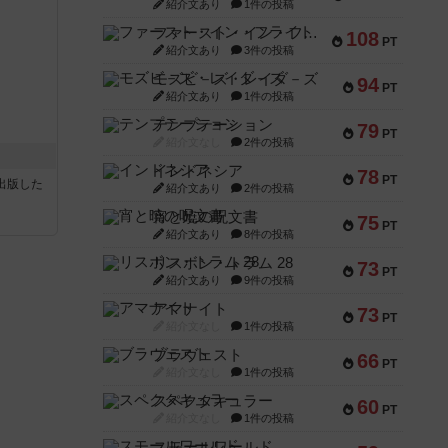
紹介文あり
1件の投稿
ファースト・イン・フライト
108
PT
紹介文あり
3件の投稿
モズビ－ズ・レイダ－ズ
94
PT
紹介文あり
1件の投稿
テンプテーション
79
PT
紹介文なし
2件の投稿
インドネシア
78
PT
sが出版した
紹介文あり
2件の投稿
宵と暁の呪文書
75
PT
紹介文あり
8件の投稿
リスボン・トラム 28
73
PT
紹介文あり
9件の投稿
アマナイト
73
PT
紹介文なし
1件の投稿
ブラヴェスト
66
PT
紹介文なし
1件の投稿
スペクタキュラー
60
PT
紹介文なし
1件の投稿
スモールワールド