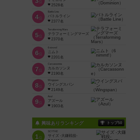
3
位
2528名
Battle Line
4
バトルライン
位
2377名
Terraforming Mars
5
テラフォーミングマーズ
位
2370名
6 nimmt!
6
ニムト
位
2201名
Carcassonne
7
カルカソンヌ
位
2190名
Wingspan
8
ウイングスパン
位
2149名
Azul
9
アズール
位
1903名
興味ありランキング
トップ50
SCYTHE
1
サイズ -大鎌戦役-
位