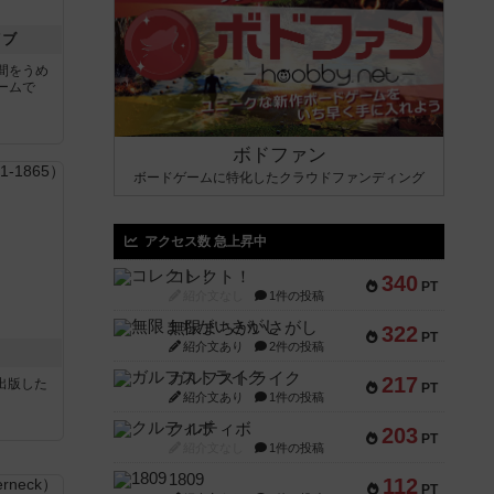
イブ
間をうめ
ームで
ボドファン
ボードゲームに特化したクラウドファンディング
アクセス数 急上昇中
コレクト！
340
PT
紹介文なし
1件の投稿
無限まちがいさがし
322
PT
紹介文あり
2件の投稿
ガルフストライク
217
sが出版した
PT
紹介文あり
1件の投稿
クルティボ
203
PT
紹介文なし
1件の投稿
1809
112
PT