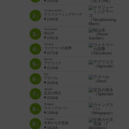
2415名
Terraforming Mars
2
テラフォーミングマーズ
位
2394名
Stone Garden
3
枯山水
位
2281名
Viticulture
4
ワイナリーの四季
位
2272名
Agricola
5
アグリコラ
位
2119名
Azul
6
アズール
位
2035名
Splendor
7
宝石の煌き
位
2028名
Wingspan
8
ウイングスパン
位
2006名
7 Wonders
9
世界の七不思議
位
1919名