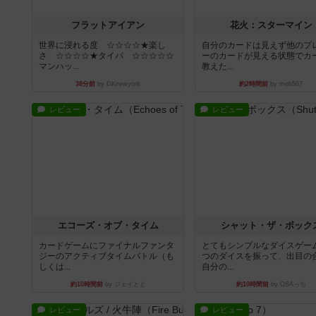
フラットアイアン
花火：スターマイン
世界に浸れる度 ☆☆☆☆★楽し
自分のカードは見えず他のプ
さ ☆☆☆☆★タイパ ☆☆☆☆☆
ーのカードが見える状態でカ
マンハッ...
教えた...
38分前
by DKnewyork
約2時間前
by mob567
レビュー
レビュー
エコーズ・オブ・タイム
シャット・ザ・ボック
カードゲームにファイナルファンタ
とてもシンプルなダイスゲー
ジーのアクティブタイムバトル（も
つのダイスを振って、出目の
しくは...
自分の...
約10時間前
by ジェイとと
約10時間前
by OSAっち
レビュー
レビュー