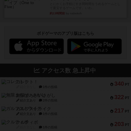
とにかくお手軽にすき間時間をうめるゲームとし
て重宝するゲームです。いわ...
約13時間前
by nabekoh
ボドゲーマのアプリ版はこちら
アクセス数 急上昇中
コレクト！
340
PT
紹介文なし
1件の投稿
無限まちがいさがし
322
PT
紹介文あり
2件の投稿
ガルフストライク
217
PT
紹介文あり
1件の投稿
クルティボ
203
PT
紹介文なし
1件の投稿