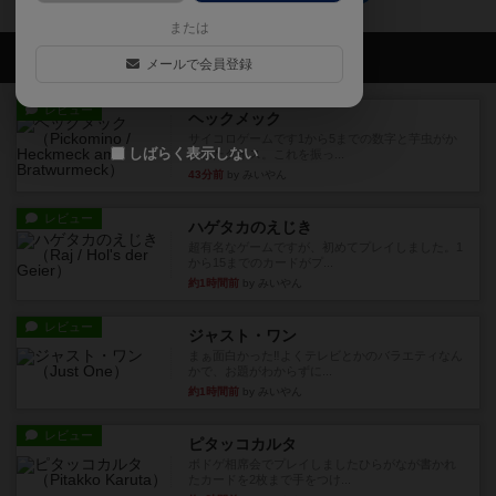
または
会員の新しい投稿
メールで会員登録
レビュー
ヘックメック
サイコロゲームです1から5までの数字と芋虫がか
しばらく表示しない
かれたダイス。これを振っ...
43分前
by みいやん
レビュー
ハゲタカのえじき
超有名なゲームですが、初めてプレイしました。1
から15までのカードがプ...
約1時間前
by みいやん
レビュー
ジャスト・ワン
まぁ面白かった‼️よくテレビとかのバラエティなん
かで、お題がわからずに...
約1時間前
by みいやん
レビュー
ピタッコカルタ
ボドゲ相席会でプレイしましたひらがなが書かれ
たカードを2枚まで手をつけ...