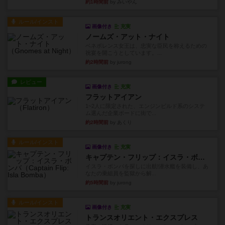
約1時間前
by みいやん
ルール/インスト
画像付き
充実
ノームズ・アット・ナイト
ベネボレンス女王は、忠実な臣民を称えるための
祝宴を開こうとしています。...
約2時間前
by jurong
レビュー
画像付き
充実
フラットアイアン
1~2人に限定された、エンジンビルド系のシステ
ム選んだ企業ボードに街で...
約2時間前
by あくり
ルール/インスト
画像付き
充実
キャプテン・フリップ：イスラ・ボンバ
イスラ・ボンバを探しに出航!潜水艦を装備し、あ
なたの乗組員を監獄から解...
約5時間前
by jurong
ルール/インスト
画像付き
充実
トランスオリエント・エクスプレス