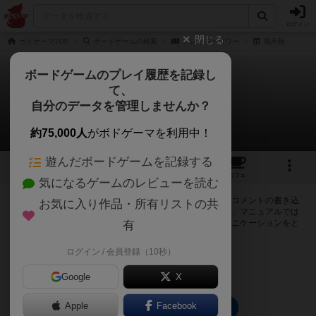
ログイン
閉じる
ボドゲーマTOP
ボードゲームの検索
クレイジータワー
掲示板
ボードゲームのプレイ履歴を記録し
て、
クレイジータワー
自分のデータを管理しませんか？
0件の掲示板
約75,000人
がボドゲーマを利用中！
遊んだボードゲームを記録する
2
1
6
トップ
画像
動画
レビュー
カフェ
気になるゲームのレビューを読む
ログインするとクレイジータワーに関する掲示板の作成やコメントの書き込
お気に入り作品・所有リストの共
みが出来るようになります。ルールの疑問やエラッタ情報、マニュアルでは
判断し辛い曖昧な表記等について会員同士で自由にコミュニケーションをと
有
ることが出来ます。
ログイン / 会員登録（10秒）
ログイン/無料会員登録
Google
X
Apple
Facebook
クレイジータワーのトップに戻る