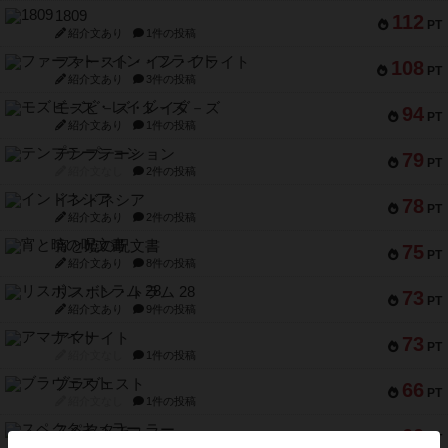
1809
112
PT
紹介文あり
1件の投稿
ファースト・イン・フライト
108
PT
紹介文あり
3件の投稿
モズビ－ズ・レイダ－ズ
94
PT
紹介文あり
1件の投稿
テンプテーション
79
PT
紹介文なし
2件の投稿
インドネシア
78
PT
紹介文あり
2件の投稿
宵と暁の呪文書
75
PT
紹介文あり
8件の投稿
リスボン・トラム 28
73
PT
紹介文あり
9件の投稿
アマナイト
73
PT
紹介文なし
1件の投稿
ブラヴェスト
66
PT
紹介文なし
1件の投稿
スペクタキュラー
60
PT
紹介文なし
1件の投稿