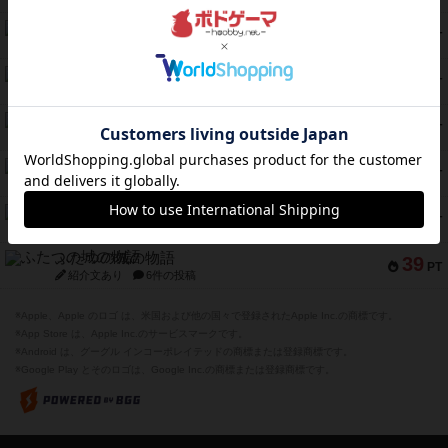
スモールワールド
59
PT
紹介文あり
13件の投稿
ギャンブラー
58
PT
紹介文なし
2件の投稿
Bitter End ブタペスト救出作戦
52
PT
紹介文なし
1件の投稿
ラピード
46
PT
紹介文なし
1件の投稿
ザ・フラッフィー・ライト
44
PT
紹介文なし
0件の投稿
ふたつの城の物語
39
PT
紹介文あり
6件の投稿
※Apple、Apple のロゴ は、米国および他の国々で登録されたApple Inc.の商標です。
※App Store は、Apple Inc.のサービスマークです。
※Android は、グーグル インコーポレイテッドの商標または登録商標です。
※Google Play とそのロゴは、Google Inc.の商標または登録商標です。