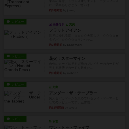
乗客の皆様、トランスオリエント・エクスプレス
にご乗車ありがとうございま...
約6時間前
by jurong
レビュー
画像付き
充実
フラットアイアン
世界に浸れる度 ☆☆☆☆★楽しさ ☆☆☆☆★
タイパ ☆☆☆☆☆マンハッ...
約7時間前
by DKnewyork
レビュー
花火：スターマイン
自分のカードは見えず他のプレイヤーのカードが
見える状態でカードを教えた...
約9時間前
by mob567
レビュー
充実
アンダー・ザ・テーブラー
笑えるバカゲームを集めているライトゲーマーと
してのレビューです。正体隠...
約11時間前
by toyota
レビュー
充実
ワン・トゥ・ファイブ