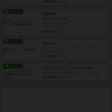
約9時間前
by jurong
レビュー
画像付き
オラパ・マイン
お気に入りのplayte製です。オラパスペースから
やり、気に入りました...
約9時間前
by くみ
レビュー
マーリン
４人プレイ。インスト1時間プレイ2時間半。結構
ダイス運と手札のカード運...
約10時間前
by oliber
レビュー
アンブッシュ！：シルバースター
1987年にVictory Gamesが出版した『Silver Sta...
約10時間前
by Chaco