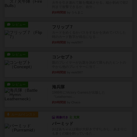
火牛を引き連れて敵を殲滅させる。縦か斜めで前2
列まで攻撃できるが、自分...
約8時間前
by うらまこ
レビュー
フリップ７
カードをめくるかパスをするかを決めてパスした
時のカード数字が得点になる...
約8時間前
by mob567
レビュー
コンセプト
親のプレイヤーがお題を決めて限られたヒントの
中から他のプレイヤーに当て...
約9時間前
by mob567
レビュー
海兵隊
1988年にVictory Gamesが出版した
『Leathernec...
約9時間前
by Chaco
ルール/インスト
画像付き
充実
パーミッド
おばあちゃんは猫が大好きです!しかし、あまりに
も多くの猫を飼っているた...