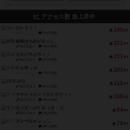
アクセス数 急上昇中
コレクト！
340
PT
紹介文なし
1件の投稿
無限まちがいさがし
322
PT
紹介文あり
2件の投稿
ガルフストライク
217
PT
紹介文あり
1件の投稿
クルティボ
203
PT
紹介文なし
1件の投稿
1809
112
PT
紹介文あり
1件の投稿
ファースト・イン・フライト
108
PT
紹介文あり
3件の投稿
モズビ－ズ・レイダ－ズ
94
PT
紹介文あり
1件の投稿
テンプテーション
79
PT
紹介文なし
2件の投稿