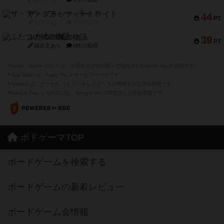
ザ・フラッフィー・ライト
44
PT
紹介文なし
0件の投稿
ふたつの城の物語
39
PT
紹介文あり
6件の投稿
※Apple、Apple のロゴ は、米国および他の国々で登録されたApple Inc.の商標です。
※App Store は、Apple Inc.のサービスマークです。
※Android は、グーグル インコーポレイテッドの商標または登録商標です。
※Google Play とそのロゴは、Google Inc.の商標または登録商標です。
ボドゲーマTOP
ボードゲームを検索する
ボードゲームの新着レビュー
ボードゲーム会情報