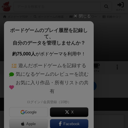
ログイン
閉じる
ボドゲーマTOP
ボードゲームの検索
クレイジータワー
戦略やコツ
ボードゲームのプレイ履歴を記録し
て、
クレイジータワー
自分のデータを管理しませんか？
0件の戦略やコツ
約75,000人
がボドゲーマを利用中！
遊んだボードゲームを記録する
2
1
6
トップ
画像
動画
レビュー
カフェ
気になるゲームのレビューを読む
お気に入り作品・所有リストの共
クレイジータワーのトップに戻る
有
ログイン / 会員登録（10秒）
会員の新しい投稿
Google
X
レビュー
充実
Apple
Facebook
エコーズ・オブ・タイム