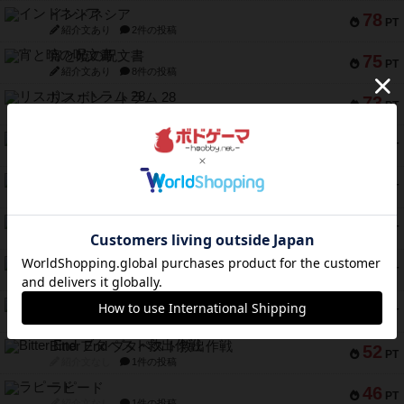
インドネシア
78
PT
紹介文あり
2件の投稿
宵と暁の呪文書
75
PT
紹介文あり
8件の投稿
リスボン・トラム 28
73
PT
紹介文あり
9件の投稿
アマナイト
73
PT
紹介文なし
1件の投稿
ブラヴェスト
66
PT
紹介文なし
1件の投稿
スペクタキュラー
60
PT
紹介文なし
1件の投稿
スモールワールド
59
PT
紹介文あり
13件の投稿
ギャンブラー
58
PT
紹介文なし
2件の投稿
Bitter End ブタペスト救出作戦
52
PT
紹介文なし
1件の投稿
ラピード
46
PT
紹介文なし
1件の投稿