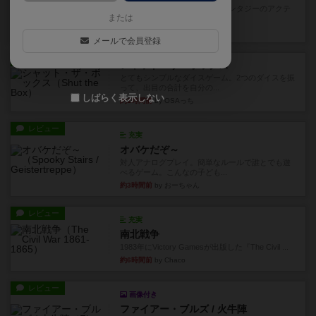
カードゲームにファイナルファンタジーのアクテ
または
ィブタイムバトル（もしくは...
約1時間前
by ジェイとと
メールで会員登録
レビュー
シャット・ザ・ボックス
とてもシンプルなダイスゲーム。2つのダイスを振
って、出目の合計を自分の...
しばらく表示しない
約1時間前
by OSAっち
レビュー
充実
オバケだぞ～
対人アナログプレイ。簡単なルールで誰とでも遊
べるゲーム。こんなの子ども...
約3時間前
by おーちゃん
レビュー
充実
南北戦争
1983年にVictory Gamesが出版した『The Civil ...
約6時間前
by Chaco
レビュー
画像付き
ファイアー・ブルズ / 火牛陣