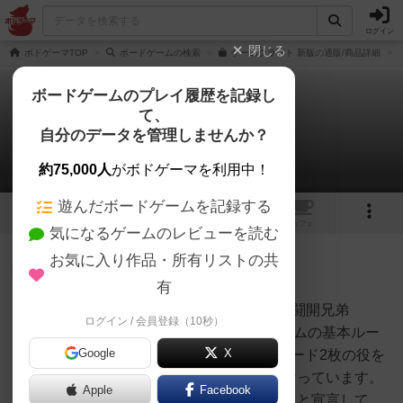
ログイン
閉じる
ボドゲーマTOP
ボードゲームの検索
ゲームクラフト 新版の通販/商品詳細
ボードゲームのプレイ履歴を記録し
て、
ゲームクラフト：新版
自分のデータを管理しませんか？
1件のルール/インスト
約75,000人
がボドゲーマを利用中！
遊んだボードゲームを記録する
5
2
トップ
画像
動画
レビュー
カフェ
気になるゲームのレビューを読む
お気に入り作品・所有リストの共
大賢者
167名
0名
0
充実
有
■カードの種類塊玉車剣銃竜獣戦闘開兄弟
ログイン / 会員登録（10秒）
リョウ
SPTSIMSTGACTRPGSPY■ゲームの基本ルー
Google
X
ル最初は手札1枚から始まり、カード2枚の役を
作ります。テレビゲームが役になっています。
Apple
Facebook
役が完成すると、「ゲーム完成」と宣言して、