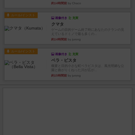
約14時間前
by Chaco
ルール/インスト
画像付き
充実
クマタ
ゲームの目的ゲーム終了時にあなたのクランの見
えているドミノで最も多くの...
約14時間前
by jurong
ルール/インスト
画像付き
充実
ベラ・ビスタ
概要と目的小さな町ベラビスタは、風光明媚な公
園と曲がりくねった川が広が...
約15時間前
by jurong