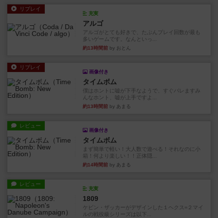
リプレイ
充実
アルゴ
アルゴがとても好きで、たぶんプレイ回数が最も
多いゲームです。なんといっ...
約13時間前
by おとん
リプレイ
画像付き
タイムボム
僕はホントに嘘が下手なようで、すぐバレますみ
んなホント、嘘が上手ですよ...
約13時間前
by あまる
レビュー
画像付き
タイムボム
まず簡単で軽い！大人数で遊べる！それなのに小
箱！何より楽しい！！正体隠...
約14時間前
by あまる
レビュー
充実
1809
ケビン・ザッカーがデザインした１ヘクス=２マイ
ルの戦役級シリーズは以下...