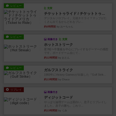
レビュー
充実
チケットトゥライド / チケットトゥライドアメリカ
デジタルソロプレイ。元祖チケライ？マップがた
くさん出てるからどれをプレ...
約6時間前
by おーちゃん
レビュー
画像付き
充実
ホットストリーク
星7軽〜中量級を中心にプレイするゲーマーの感想
です。ボードゲーム会にて...
約12時間前
by おとん
レビュー
ガルフストライク
1983年にVictory Gamesが出版した『Gulf Strik...
約13時間前
by Chaco
リプレイ
画像付き
ディジットコード
やっぱり論理ゲームは面白い。息子とリプレイし
ました。息子の勝ち。これリ...
約13時間前
by くみ