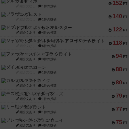
クルティボ
152
PT
紹介文なし
1件の投稿
ブラヴェスト
140
PT
紹介文なし
1件の投稿
ドブル：ポケットモンスター
122
PT
紹介文あり
4件の投稿
ジャンヌ・ダルク-オルレアン ドロー＆ライト
118
PT
紹介文なし
5件の投稿
ファースト・イン・フライト
94
PT
紹介文あり
3件の投稿
ダイススローン
88
PT
紹介文なし
1件の投稿
ガルフストライク
80
PT
紹介文あり
1件の投稿
モズビ－ズ・レイダ－ズ
79
PT
紹介文あり
1件の投稿
リー対グラント
77
PT
紹介文あり
1件の投稿
ブレーキング・アウェイ
75
PT
紹介文あり
4件の投稿