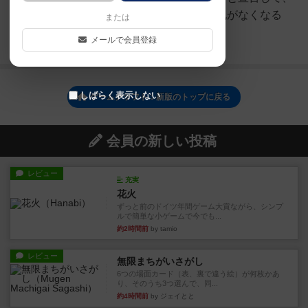
また次のゲームを作ります。山札がなくなる
または
と、ゲーム発売...
メールで会員登録
続きを読む（約5年前）
しばらく表示しない
ゲームクラフト：新版のトップに戻る
会員の新しい投稿
レビュー
充実
花火
ずっと前のドイツ年間ゲーム大賞ながら、シンプ
ルで簡単な小ゲームで今でも...
約2時間前
by tamio
レビュー
無限まちがいさがし
6つの場面カード（表、裏で違う絵）が何枚かあ
り、そのうち3つ選んで、同...
約4時間前
by ジェイとと