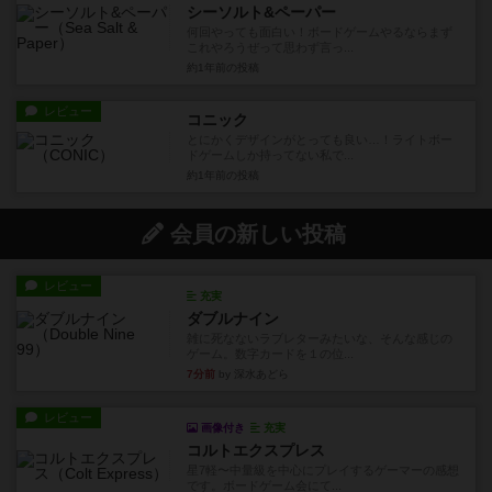
シーソルト&ペーパー
何回やっても面白い！ボードゲームやるならまず
これやろうぜって思わず言っ...
約1年前
の投稿
レビュー
コニック
とにかくデザインがとっても良い…！ライトボー
ドゲームしか持ってない私で...
約1年前
の投稿
会員の新しい投稿
レビュー
充実
ダブルナイン
雑に死なないラブレターみたいな、そんな感じの
ゲーム。数字カードを１の位...
7分前
by 深水あどら
レビュー
画像付き
充実
コルトエクスプレス
星7軽〜中量級を中心にプレイするゲーマーの感想
です。ボードゲーム会にて...