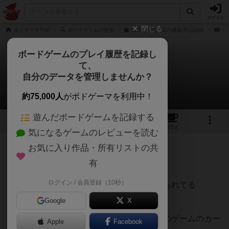
ログイン
閉じる
ボドゲーマTOP
ボードゲームの検索
OPEN日本語版の通販/商品詳細
作
ボードゲームのプレイ履歴を記録し
て、
オープン
自分のデータを管理しませんか？
なつかわさんのレビュー
約75,000人
がボドゲーマを利用中！
遊んだボードゲームを記録する
7
6
48
トップ
画像
動画
レビュー
カフェ
気になるゲームのレビューを読む
お気に入り作品・所有リストの共
188名
1名
約1年前
有
ログイン / 会員登録（10秒）
大富豪なのに、手札の半分以上が相手に見られてる
ぞ！！！！
Google
X
この仕組みもさることながら、そもそもこのゲームのカー
Apple
Facebook