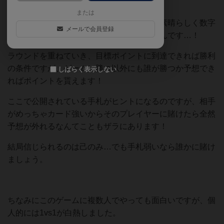
ドでやる大富豪が面白い…
または
黒のカードと赤のカードの枚数バランスが素晴らしく数字
メールで会員登録
の高いカードだけが最強ってわけじゃないんです…！
ラウンドを重ねていき、目標ポイントに到達できれば勝利
の条件ですが、ゲームに勝つ以外にも誰が勝つか予想でき
しばらく表示しない
ればポイントを貰えます！
ここで公開されている手札がヒントになるのですが、相手
がめっちゃカード強いからそのプレイヤーに賭けたら全然
予想が外れるなんてこともザラにあります！
結局信じられるのは己のみ…でも手札弱いなら誰かに賭け
ましょう。
ちなみにこのゲームに複数人でやっても面白いですが、個
人的には1vs1が白熱しました。