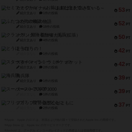
セミファイナル ～お前はまだ生きている～
53
PT
紹介文あり
1件の投稿
ふたつの街の物語
52
PT
紹介文あり
18件の投稿
クランク! ：冒険者たち（拡張）
50
PT
紹介文あり
4件の投稿
とうほうの！
42
PT
紹介文なし
1件の投稿
スターマイン・ラミー ポケット
42
PT
紹介文あり
2件の投稿
海兵隊
39
PT
紹介文あり
1件の投稿
スーパーストア3000
39
PT
紹介文なし
1件の投稿
フリップ７：復讐心とともに
37
PT
紹介文なし
2件の投稿
※Apple、Apple のロゴ は、米国および他の国々で登録されたApple Inc.の商標です。
※App Store は、Apple Inc.のサービスマークです。
※Android は、グーグル インコーポレイテッドの商標または登録商標です。