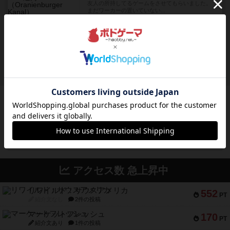
友人の所持してるゲームをさせてもらいました。
まだワーカーの置いていない...
約5時間前
by おっちょこちょい
レビュー
ゴットファイブ！
自分の前に背を向けて並ぶ5枚の手札の数字を当て
るゲーム。相手の手札/場...
約6時間前
by daisdice
ボドゲーマのアプリ版はこちら
アクセス数 急上昇中
リワイルド：サウスアメリカ
552
PT
紹介文なし
2件の投稿
マーケットフレッシュ
170
PT
紹介文あり
1件の投稿