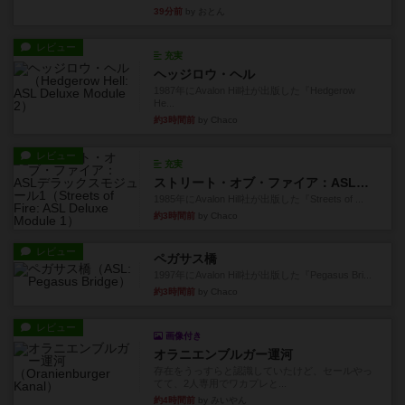
39分前
by おとん
レビュー
充実
ヘッジロウ・ヘル
1987年にAvalon Hill社が出版した『Hedgerow
He...
約3時間前
by Chaco
レビュー
充実
ストリート・オブ・ファイア：ASLデラックスモジュール1
1985年にAvalon Hill社が出版した『Streets of ...
約3時間前
by Chaco
レビュー
ペガサス橋
1997年にAvalon Hill社が出版した『Pegasus Bri...
約3時間前
by Chaco
レビュー
画像付き
オラニエンブルガー運河
存在をうっすらと認識していたけど、セールやっ
てて、2人専用でワカプレと...
約4時間前
by みいやん