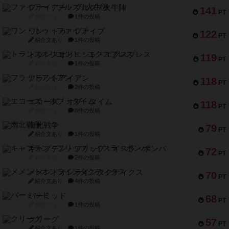
ファイアー・ブルズ / 火牛陣
141
PT
紹介文なし
1件の投稿
ワン・トゥ・ファイブ
122
PT
紹介文あり
1件の投稿
トランスオリエント・エクスプレス
119
PT
紹介文なし
1件の投稿
フラットアイアン
118
PT
紹介文なし
2件の投稿
エコーズ・オブ・タイム
118
PT
紹介文なし
8件の投稿
南北戦争
79
PT
紹介文あり
1件の投稿
キャプテン・フリップ：イスラ・ボンバ
72
PT
紹介文なし
2件の投稿
メメントオンラインタクティクス
70
PT
紹介文あり
4件の投稿
パーミッド
68
PT
紹介文なし
1件の投稿
クリーグ
57
PT
紹介文あり
1件の投稿