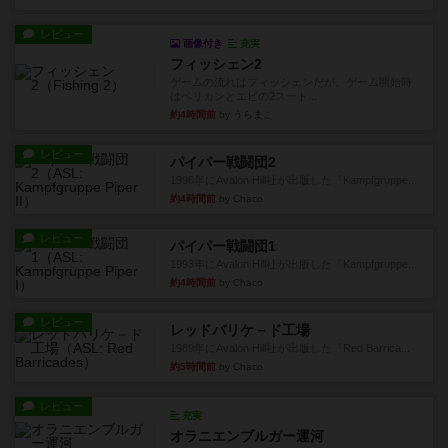
レビュー
画像付き
充実
フィッシェン2
ゲームの流れはフィッシェンだが、ゲーム開始時
はペリカンとエビの2スート...
約4時間前
by うらまこ
レビュー
パイパー戦闘団2
1996年にAvalon Hill社が出版した『Kampfgruppe...
約4時間前
by Chaco
レビュー
パイパー戦闘団1
1993年にAvalon Hill社が出版した『Kampfgruppe...
約4時間前
by Chaco
レビュー
レッドバリケ－ド工場
1989年にAvalon Hill社が出版した『Red Barrica...
約5時間前
by Chaco
レビュー
充実
オラニエンブルガー運河