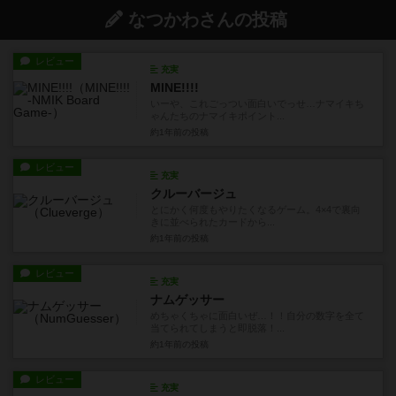
なつかわさんの投稿
レビュー
充実
MINE!!!!
いーや、これごっつい面白いでっせ…ナマイキち
ゃんたちのナマイキポイント...
約1年前
の投稿
レビュー
充実
クルーバージュ
とにかく何度もやりたくなるゲーム。4×4で裏向
きに並べられたカードから...
約1年前
の投稿
レビュー
充実
ナムゲッサー
めちゃくちゃに面白いぜ…！！自分の数字を全て
当てられてしまうと即脱落！...
約1年前
の投稿
レビュー
充実