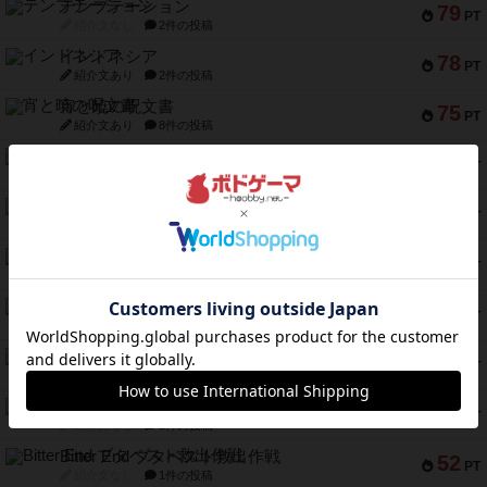
テンプテーション
79
PT
紹介文なし
2件の投稿
インドネシア
78
PT
紹介文あり
2件の投稿
宵と暁の呪文書
75
PT
紹介文あり
8件の投稿
リスボン・トラム 28
73
PT
紹介文あり
9件の投稿
アマナイト
73
PT
紹介文なし
1件の投稿
ブラヴェスト
66
PT
紹介文なし
1件の投稿
スペクタキュラー
60
PT
紹介文なし
1件の投稿
スモールワールド
59
PT
紹介文あり
13件の投稿
ギャンブラー
58
PT
紹介文なし
2件の投稿
Bitter End ブタペスト救出作戦
52
PT
紹介文なし
1件の投稿