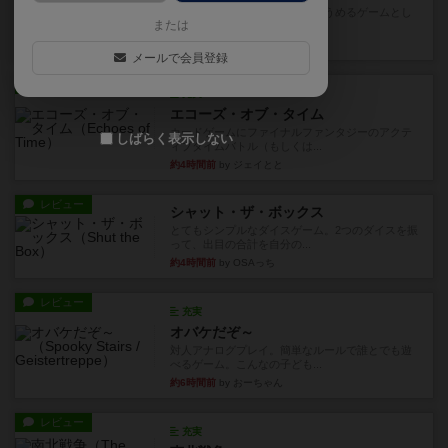
とにかくお手軽にすき間時間をうめるゲームとし
または
て重宝するゲームです。いわ...
9分前
by nabekoh
メールで会員登録
レビュー
充実
エコーズ・オブ・タイム
カードゲームにファイナルファンタジーのアクテ
しばらく表示しない
ィブタイムバトル（もしくは...
約4時間前
by ジェイとと
レビュー
シャット・ザ・ボックス
とてもシンプルなダイスゲーム。2つのダイスを振
って、出目の合計を自分の...
約4時間前
by OSAっち
レビュー
充実
オバケだぞ～
対人アナログプレイ。簡単なルールで誰とでも遊
べるゲーム。こんなの子ども...
約6時間前
by おーちゃん
レビュー
充実