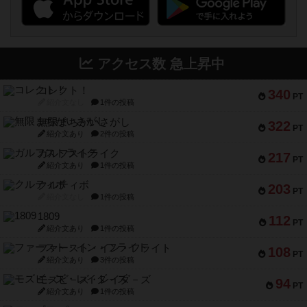
アクセス数 急上昇中
コレクト！
340
PT
紹介文なし
1件の投稿
無限まちがいさがし
322
PT
紹介文あり
2件の投稿
ガルフストライク
217
PT
紹介文あり
1件の投稿
クルティボ
203
PT
紹介文なし
1件の投稿
1809
112
PT
紹介文あり
1件の投稿
ファースト・イン・フライト
108
PT
紹介文あり
3件の投稿
モズビ－ズ・レイダ－ズ
94
PT
紹介文あり
1件の投稿