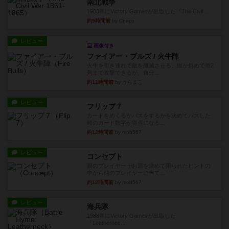
南北戦争
1983年にVictory Gamesが出版した『The Civil ...
約9時間前
by Chaco
レビュー
画像付き
ファイアー・ブルズ / 火牛陣
火牛を引き連れて敵を殲滅させる。縦か斜めで前2
列まで攻撃できるが、自分...
約11時間前
by うらまこ
レビュー
フリップ７
カードをめくるかパスをするかを決めてパスした
時のカード数字が得点になる...
約12時間前
by mob567
レビュー
コンセプト
親のプレイヤーがお題を決めて限られたヒントの
中から他のプレイヤーに当て...
約12時間前
by mob567
レビュー
海兵隊
1988年にVictory Gamesが出版した
『Leathernec...