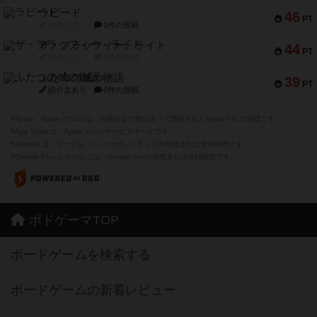
ラピード
46
PT
紹介文なし
1件の投稿
ザ・フラッフィー・ライト
44
PT
紹介文なし
0件の投稿
ふたつの城の物語
39
PT
紹介文あり
6件の投稿
※Apple、Apple のロゴ は、米国および他の国々で登録されたApple Inc.の商標です。
※App Store は、Apple Inc.のサービスマークです。
※Android は、グーグル インコーポレイテッドの商標または登録商標です。
※Google Play とそのロゴは、Google Inc.の商標または登録商標です。
ボドゲーマTOP
ボードゲームを検索する
ボードゲームの新着レビュー