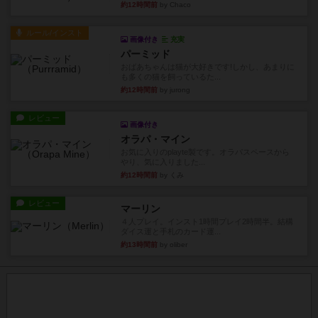
約12時間前
by Chaco
ルール/インスト
画像付き
充実
パーミッド
おばあちゃんは猫が大好きです!しかし、あまりに
も多くの猫を飼っているた...
約12時間前
by jurong
レビュー
画像付き
オラパ・マイン
お気に入りのplayte製です。オラパスペースから
やり、気に入りました...
約12時間前
by くみ
レビュー
マーリン
４人プレイ。インスト1時間プレイ2時間半。結構
ダイス運と手札のカード運...
約13時間前
by oliber