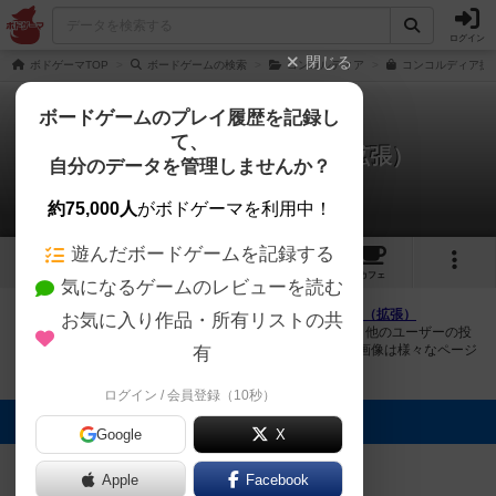
ログイン
閉じる
ボドゲーマTOP
ボードゲームの検索
コンコルディア
コンコルディア拡
ボードゲームのプレイ履歴を記録し
て、
コンコルディア：サルサ（拡張）
自分のデータを管理しませんか？
4件の画像
約75,000人
がボドゲーマを利用中！
遊んだボードゲームを記録する
4
4
59
トップ
画像
動画
レビュー
カフェ
気になるゲームのレビューを読む
ボドゲーマにログインすると、
「コンコルディア：サルサ（拡張）
お気に入り作品・所有リストの共
（Concordia: Salsa）」
の画像をアップロード出来たり、他のユーザーの投
稿画像に評価を付けることができます。また、トップ6の画像は様々なページ
有
で表示されます。
ログイン / 会員登録（10秒）
トップに表示される画像
Google
X
ボドゲーマ運営
mkpp @UPGS:S
mkpp @UPGS:S
事務局
まつなが
Apple
Facebook