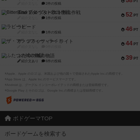
58
PT
紹介文なし
2件の投稿
Bitter End ブタペスト救出作戦
52
PT
紹介文なし
1件の投稿
ラピード
46
PT
紹介文なし
1件の投稿
ザ・フラッフィー・ライト
44
PT
紹介文なし
0件の投稿
ふたつの城の物語
39
PT
紹介文あり
6件の投稿
※Apple、Apple のロゴ は、米国および他の国々で登録されたApple Inc.の商標です。
※App Store は、Apple Inc.のサービスマークです。
※Android は、グーグル インコーポレイテッドの商標または登録商標です。
※Google Play とそのロゴは、Google Inc.の商標または登録商標です。
ボドゲーマTOP
ボードゲームを検索する