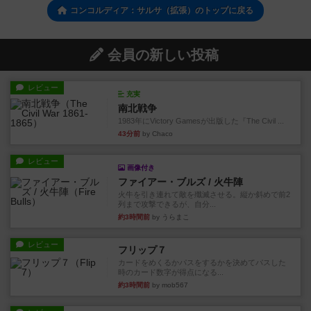
コンコルディア：サルサ（拡張）のトップに戻る
会員の新しい投稿
レビュー
充実
南北戦争
1983年にVictory Gamesが出版した『The Civil ...
43分前
by Chaco
レビュー
画像付き
ファイアー・ブルズ / 火牛陣
火牛を引き連れて敵を殲滅させる。縦か斜めで前2
列まで攻撃できるが、自分...
約3時間前
by うらまこ
レビュー
フリップ７
カードをめくるかパスをするかを決めてパスした
時のカード数字が得点になる...
約3時間前
by mob567