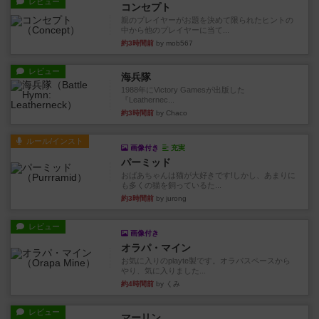
レビュー
コンセプト
親のプレイヤーがお題を決めて限られたヒントの
中から他のプレイヤーに当て...
約3時間前
by mob567
レビュー
海兵隊
1988年にVictory Gamesが出版した
『Leathernec...
約3時間前
by Chaco
ルール/インスト
画像付き
充実
パーミッド
おばあちゃんは猫が大好きです!しかし、あまりに
も多くの猫を飼っているた...
約3時間前
by jurong
レビュー
画像付き
オラパ・マイン
お気に入りのplayte製です。オラパスペースから
やり、気に入りました...
約4時間前
by くみ
レビュー
マーリン