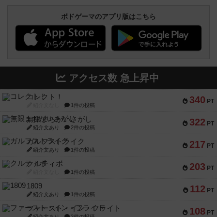
ボドゲーマのアプリ版はこちら
アクセス数 急上昇中
コレクト！
340
PT
紹介文なし
1件の投稿
無限まちがいさがし
322
PT
紹介文あり
2件の投稿
ガルフストライク
217
PT
紹介文あり
1件の投稿
クルティボ
203
PT
紹介文なし
1件の投稿
1809
112
PT
紹介文あり
1件の投稿
ファースト・イン・フライト
108
PT
紹介文あり
3件の投稿