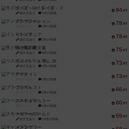
モズビ－ズ・レイダ－ズ
94
PT
紹介文あり
1件の投稿
テンプテーション
79
PT
紹介文なし
2件の投稿
インドネシア
78
PT
紹介文あり
2件の投稿
宵と暁の呪文書
75
PT
紹介文あり
8件の投稿
リスボン・トラム 28
73
PT
紹介文あり
9件の投稿
アマナイト
73
PT
紹介文なし
1件の投稿
ブラヴェスト
66
PT
紹介文なし
1件の投稿
スペクタキュラー
60
PT
紹介文なし
1件の投稿
スモールワールド
59
PT
紹介文あり
13件の投稿
ギャンブラー