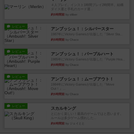
４人プレイ。インスト1時間プレイ2時間半。結構
ダイス運と手札のカード運...
約5時間前
by oliber
レビュー
アンブッシュ！：シルバースター
1987年にVictory Gamesが出版した『Silver Sta...
約5時間前
by Chaco
レビュー
アンブッシュ！：パープルハート
1985年にVictory Gamesが出版した『Purple Hea...
約5時間前
by Chaco
レビュー
アンブッシュ！：ムーブアウト！
1984年にVictory Gamesが出版した『Move
Out！』...
約5時間前
by Chaco
レビュー
スカルキング
とにかく楽しい！最高のゲームではと思います。
ルールは多少ゲーム慣れした...
約6時間前
by ジェイとと