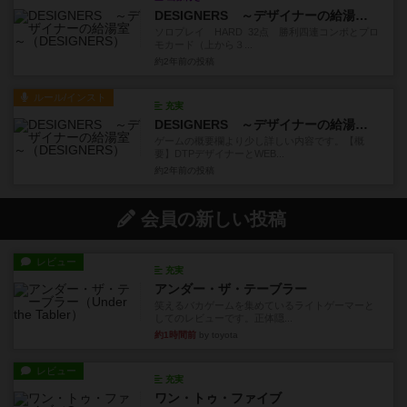
DESIGNERS ～デザイナーの給湯室～
ソロプレイ HARD 32点 勝利四連コンボとプロ
モカード（上から３...
約2年前
の投稿
ルール/インスト
充実
DESIGNERS ～デザイナーの給湯室～
ゲームの概要欄より少し詳しい内容です。【概
要】DTPデザイナーとWEB...
約2年前
の投稿
会員の新しい投稿
レビュー
充実
アンダー・ザ・テーブラー
笑えるバカゲームを集めているライトゲーマーと
してのレビューです。正体隠...
約1時間前
by toyota
レビュー
充実
ワン・トゥ・ファイブ