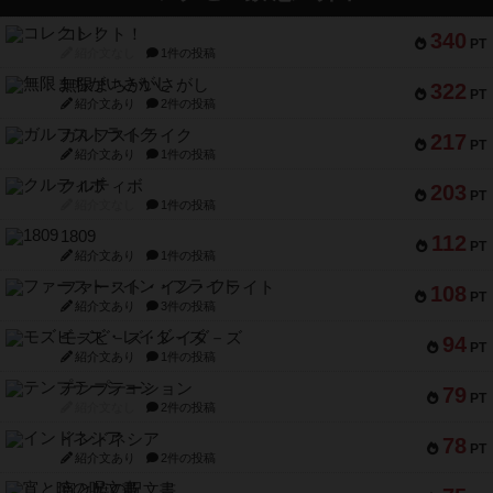
コレクト！
340
PT
紹介文なし
1件の投稿
無限まちがいさがし
322
PT
紹介文あり
2件の投稿
ガルフストライク
217
PT
紹介文あり
1件の投稿
クルティボ
203
PT
紹介文なし
1件の投稿
1809
112
PT
紹介文あり
1件の投稿
ファースト・イン・フライト
108
PT
紹介文あり
3件の投稿
モズビ－ズ・レイダ－ズ
94
PT
紹介文あり
1件の投稿
テンプテーション
79
PT
紹介文なし
2件の投稿
インドネシア
78
PT
紹介文あり
2件の投稿
宵と暁の呪文書