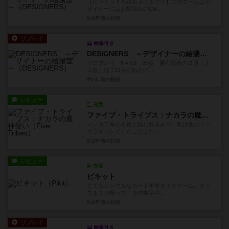
【ピラミッドを組み上げるコツ】このゲームはデ
ザイナーにはお馴染みのCM...
約2年前
の投稿
リプレイ
画像付き
DESIGNERS ～デザイナーの給湯室～
ソロプレイ HARD 36点 勝利最後の２段（上
２段）はプロモのおかげ...
約2年前
の投稿
レビュー
充実
ファイブ・トライブス：ナカラの魔神使い
マンカラ系の名作と謳われる本作。私は他のマン
カラをプレイしたことはない...
約2年前
の投稿
レビュー
充実
ピキット
とてもシンプルなカード争奪ダイスゲーム。ダイ
スを２つ振って、その数字の...
約2年前
の投稿
リプレイ
画像付き