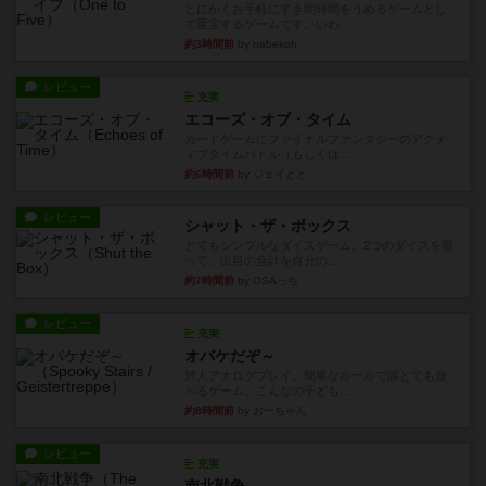
とにかくお手軽にすき間時間をうめるゲームとし
て重宝するゲームです。いわ...
約3時間前
by nabekoh
レビュー
充実
エコーズ・オブ・タイム
カードゲームにファイナルファンタジーのアクテ
ィブタイムバトル（もしくは...
約6時間前
by ジェイとと
レビュー
シャット・ザ・ボックス
とてもシンプルなダイスゲーム。2つのダイスを振
って、出目の合計を自分の...
約7時間前
by OSAっち
レビュー
充実
オバケだぞ～
対人アナログプレイ。簡単なルールで誰とでも遊
べるゲーム。こんなの子ども...
約8時間前
by おーちゃん
レビュー
充実