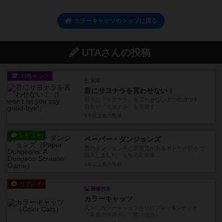
カラーキャッツのトップに戻る
UTAさんの投稿
戦略やコツ
充実
君にサヨナラを言わせない！
相手に「サヨナラ」を言わせない３つのコツ１
自分が「サヨナラ」を宣言す...
1年以上前
の投稿
レビュー
ペーパー・ダンジョンズ
昔のダンジョン系の雰囲気があるボドゲが好きで
購入しました。もちろん世界...
1年以上前
の投稿
リプレイ
画像付き
カラーキャッツ
久々にカラーキャッツをソロプレイ🐈シナリオ
「暴食の大将！」 青（自分）...