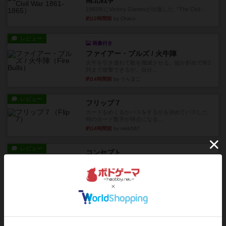
南北戦争
1983年にVictory Gamesが出版した『The Civil ...
約12時間前
by Chaco
レビュー
画像付き
ファイアー・ブルズ / 火牛陣
火牛を引き連れて敵を殲滅させる。縦か斜めで前2
列まで攻撃できるが、自分...
約14時間前
by うらまこ
レビュー
フリップ７
カードをめくるかパスをするかを決めてパスした
時のカード数字が得点になる...
約14時間前
by mob567
レビュー
コンセプト
親のプレイヤーがお題を決めて限られたヒントの
中から他のプレイヤーに当て...
約14時間前
by mob567
レビュー
海兵隊
1988年にVictory Gamesが出版した
『Leathernec...