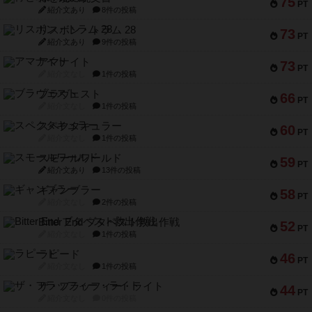
75
PT
紹介文あり
8件の投稿
リスボン・トラム 28
73
PT
紹介文あり
9件の投稿
アマナイト
73
PT
紹介文なし
1件の投稿
ブラヴェスト
66
PT
紹介文なし
1件の投稿
スペクタキュラー
60
PT
紹介文なし
1件の投稿
スモールワールド
59
PT
紹介文あり
13件の投稿
ギャンブラー
58
PT
紹介文なし
2件の投稿
Bitter End ブタペスト救出作戦
52
PT
紹介文なし
1件の投稿
ラピード
46
PT
紹介文なし
1件の投稿
ザ・フラッフィー・ライト
44
PT
紹介文なし
0件の投稿