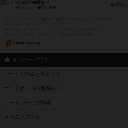
ふたつの城の物語
39
PT
紹介文あり
6件の投稿
※Apple、Apple のロゴ は、米国および他の国々で登録されたApple Inc.の商標です。
※App Store は、Apple Inc.のサービスマークです。
※Android は、グーグル インコーポレイテッドの商標または登録商標です。
※Google Play とそのロゴは、Google Inc.の商標または登録商標です。
ボドゲーマTOP
ボードゲームを検索する
ボードゲームの新着レビュー
ボードゲーム会情報
メカニクス特集