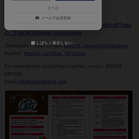
Cm3eLAEpZBRhOcl/view?usp=sharing
または
[ Summary ]
メールで会員登録
https://drive.google.com/file/d/1lp3m7Gf2Qx0rbBvdPPgbg
Cc_E4qUNORk/view?usp=sharing
しばらく表示しない
Translators : Rand Lemley
https://x.com/yelmelnobrainer
thanks! :
https://x.com/Dan_NinjaStar
For international publishing inquiries, contact JAPON
BROND.
[mail]
info@japonbrand.com