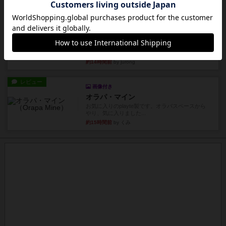
約14時間前
by Chaco
ルール/インスト
画像付き
充実
パーミッド
おばあちゃんは猫が大好きです!しかし、あまりに
も多くの猫を飼っているた...
約14時間前
by jurong
レビュー
画像付き
オラパ・マイン
お気に入りのplayte製です。オラパスペースから
やり、気に入りました...
約15時間前
by くみ