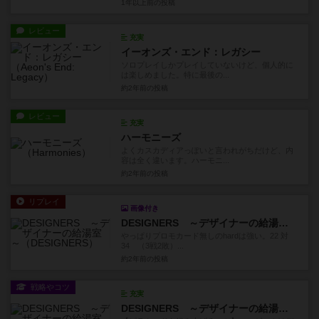
1年以上前
の投稿
レビュー
充実
イーオンズ・エンド：レガシー
ソロプレイしかプレイしていないけど、個人的に
は楽しめました。特に最後の...
約2年前
の投稿
レビュー
充実
ハーモニーズ
よくカスカディアっぽいと言われがちだけど、内
容は全く違います。ハーモニ...
約2年前
の投稿
リプレイ
画像付き
DESIGNERS ～デザイナーの給湯室～
やっぱりプロモカード無しのhardは強い。22 対
34 （3戦2敗）...
約2年前
の投稿
戦略やコツ
充実
DESIGNERS ～デザイナーの給湯室～