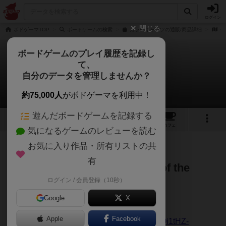
ログイン
閉じる
ボドゲーマTOP
ボードゲームの検索
カラーキャッツの通販/商品詳細
作
ボードゲームのプレイ履歴を記録し
て、
カラーキャッツ
自分のデータを管理しませんか？
UTAさんのルール/インスト
約75,000人
がボドゲーマを利用中！
遊んだボードゲームを記録する
5
1
1
2
トップ
画像
動画
レビュー
カフェ
気になるゲームのレビューを読む
お気に入り作品・所有リストの共
59名
3名
0
1年以上前
有
"Color Cats" English version of the
ログイン / 会員登録（10秒）
instruction manual [PDF]
Google
X
[ Instruction manual ]
Apple
Facebook
https://drive.google.com/file/d/1lhdW5-lcC_Oi1tHZ-