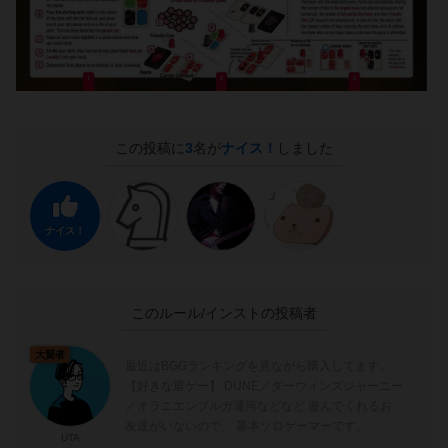
この投稿に
3
名が
ナイス！
しました
ナイス！
このルール/インストの投稿者
大賢者
最近はBGGランキングを見ながら購入してます。
【好きな重ゲー】 DUNE／ダーウィンズジャーニー
／オラニエンブルガ運河などなど 遊んでくれるお
友達がいないので、 基本ソロゲーマーです。
UTA