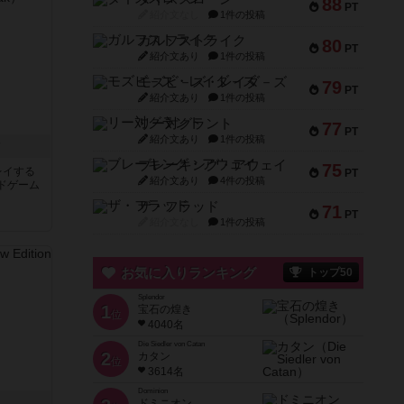
88
PT
紹介文なし
1件の投稿
ガルフストライク
80
PT
紹介文あり
1件の投稿
モズビ－ズ・レイダ－ズ
79
PT
紹介文あり
1件の投稿
リー対グラント
77
PT
紹介文あり
1件の投稿
ク
ブレーキング・アウェイ
75
レイする
PT
紹介文あり
4件の投稿
ドゲーム
ザ・フラッド
71
PT
紹介文なし
1件の投稿
お気に入りランキング
トップ50
Splendor
1
宝石の煌き
位
4040名
Die Siedler von Catan
2
カタン
位
3614名
Dominion
ドミニオン