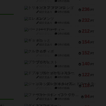
紹介文なし
1件の投稿
トリオンフ ア マレンゴ
236
PT
紹介文あり
1件の投稿
エレメンツ
232
PT
紹介文あり
4件の投稿
バー！パーティー
212
PT
紹介文なし
1件の投稿
ギョッと
154
PT
紹介文あり
1件の投稿
クルティボ
152
PT
紹介文なし
1件の投稿
ブラヴェスト
140
PT
紹介文なし
1件の投稿
ドブル：ポケットモンスター
122
PT
紹介文あり
4件の投稿
ジャンヌ・ダルク-オルレアン ドロー＆ライト
118
PT
紹介文なし
5件の投稿
ファースト・イン・フライト
94
PT
紹介文あり
3件の投稿
ダイススローン