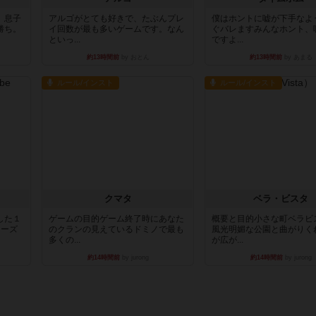
。息子
アルゴがとても好きで、たぶんプレ
僕はホントに嘘が下手なよ
勝ち。
イ回数が最も多いゲームです。なん
ぐバレますみんなホント、
といっ...
ですよ...
約13時間前
by おとん
約13時間前
by あまる
ルール/インスト
ルール/インスト
クマタ
ベラ・ビスタ
した１
ゲームの目的ゲーム終了時にあなた
概要と目的小さな町ベラビ
リーズ
のクランの見えているドミノで最も
風光明媚な公園と曲がりく
多くの...
が広が...
約14時間前
by jurong
約14時間前
by jurong