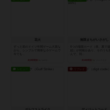
花火
無限まちがいさがし
ずっと前のドイツ年間ゲーム大賞な
6つの場面カード（表、裏で
がら、シンプルで簡単な小ゲームで
絵）が何枚かあり、そのうち
今でも...
んで、同...
約2時間前
by tamio
約4時間前
by ジェイとと
レビュー
リプレイ
ガルフストライク
ディジットコード