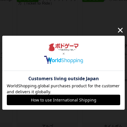
チケットトゥライド / チケットトゥライドアメリカ
ホットストリー
違う
デジタルソロプレイ。元祖チケラ
星7軽〜中量級を中心にプ
3つ選
イ？マップがたくさん出てるからど
ゲーマーの感想です。ボー
れをプレ...
会にて...
約6時間前
by おーちゃん
約12時間前
by おとん
リプレイ
リプレイ
アルゴ
タイムボム