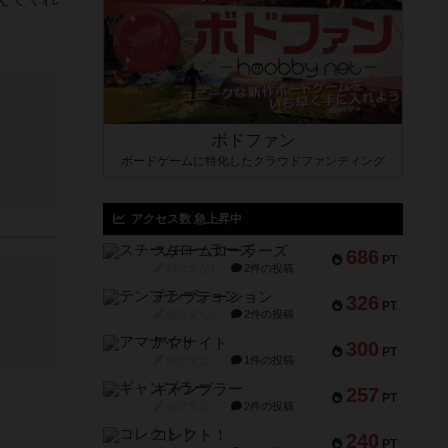
ボドファン
ボードゲームに特化したクラウドファンディング
アクセス数 急上昇中
スチームローラーズ
686
PT
紹介文なし
2件の投稿
テンプテーション
326
PT
紹介文なし
2件の投稿
アマナイト
300
PT
紹介文なし
1件の投稿
ギャンブラー
257
PT
紹介文なし
2件の投稿
コレクト！
240
PT