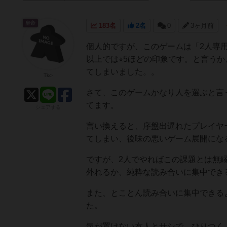
皇帝
183名
2名
0
3ヶ月前
個人的ですが、このゲームは「2人専用
以上では⭐︎5ほどの印象です。と言う
てしまいました。。
Tkc-
さて、このゲームかなり人を選ぶと言
てます。
シェアする
言い換えると、序盤出遅れたプレイヤ
てしまい、後味の悪いゲーム展開にな
ですが、2人でやればこの課題とは無
外れるか、純粋な読み合いに集中でき
また、とことん読み合いに集中できる
た。
気が置けない友人とサシで、ひりつく