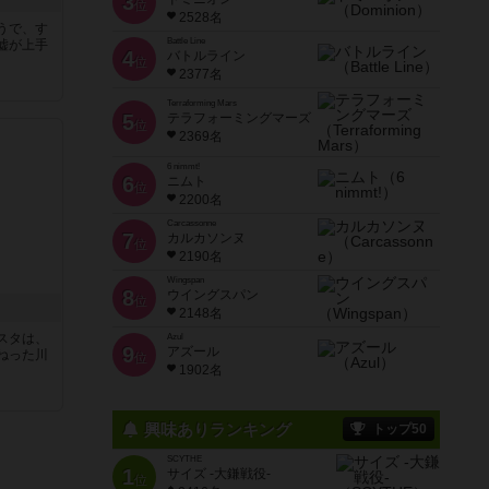
3
位
2528名
うで、す
Battle Line
嘘が上手
4
バトルライン
位
2377名
Terraforming Mars
5
テラフォーミングマーズ
位
2369名
6 nimmt!
6
ニムト
位
2200名
Carcassonne
7
カルカソンヌ
位
2190名
Wingspan
8
ウイングスパン
位
2148名
スタは、
Azul
9
アズール
ねった川
位
1902名
興味ありランキング
トップ50
SCYTHE
1
サイズ -大鎌戦役-
位