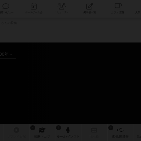
索
新着レビュー
ボードゲーム会
コミュニティ
掲示板一覧
c-さんの投稿
000年～
4
5
5
リプレイ
日記
戦略
・コツ
ルール
/インスト
掲示板
拡張/関連
作
次