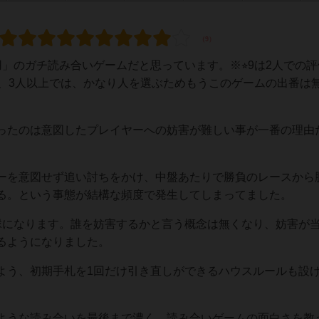
」のガチ読み合いゲームだと思っています。※⭐︎9は2人での評
か、3人以上では、かなり人を選ぶためもうこのゲームの出番は
ったのは意図したプレイヤーへの妨害が難しい事が一番の理由
ーを意図せず追い討ちをかけ、中盤あたりで勝負のレースから
る。という事態が結構な頻度で発生してしまってました。
縁になります。誰を妨害するかと言う概念は無くなり、妨害が
るようになりました。
よう、初期手札を1回だけ引き直しができるハウスルールも設
ような読み合いを最後まで濃く。読み合いゲームの面白さを教