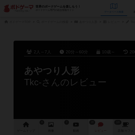
世界のボードゲームを楽しもう！
ボードゲーム専門の総合情報サイト
データベース
検
ボドゲーマTOP
ボードゲームの検索
あやつり人形
レビュー
Tk
2人～7人
20分～60分
10歳～
2
あやつり人形
Tkc-さんのレビュー
6
2
29
120
ゲーム
トップ
画像
動画
レビュー
店舗/
カフェ