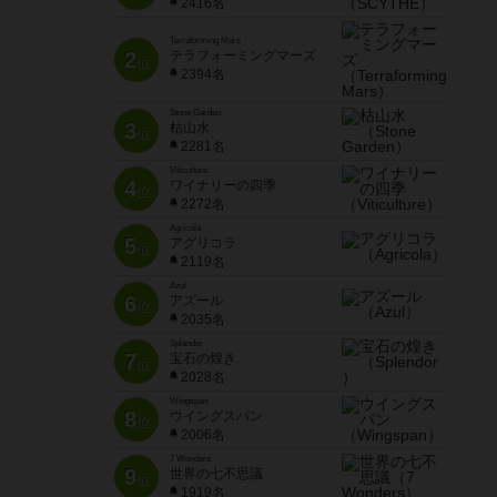
2416名
Terraforming Mars
2
テラフォーミングマーズ
位
2394名
Stone Garden
3
枯山水
位
2281名
Viticulture
4
ワイナリーの四季
位
2272名
Agricola
5
アグリコラ
位
2119名
Azul
6
アズール
位
2035名
Splendor
7
宝石の煌き
位
2028名
Wingspan
8
ウイングスパン
位
2006名
7 Wonders
9
世界の七不思議
位
1919名