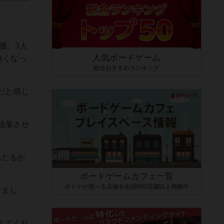
価。3人
人気ボードゲーム
無くなっ
総合おすすめランキング
だと感じ
脱落させ
当たるか
ボードゲームカフェ一覧
ボドゲが遊べる店舗を全国500店舗以上掲載中
けまし
えてくれ