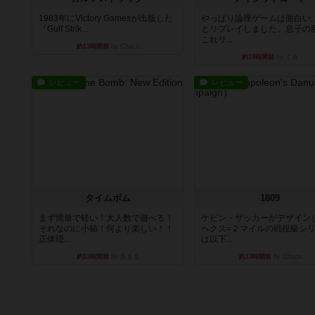
1983年にVictory Gamesが出版した
やっぱり論理ゲームは面白い
『Gulf Strik...
とリプレイしました。息子の
これリ...
約13時間前
by Chaco
約13時間前
by くみ
レビュー
レビュー
タイムボム
1809
まず簡単で軽い！大人数で遊べる！
ケビン・ザッカーがデザイン
それなのに小箱！何より楽しい！！
ヘクス=２マイルの戦役級シ
正体隠...
は以下...
約13時間前
by あまる
約13時間前
by Chaco