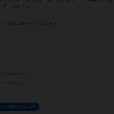
なゲームの一つです。
この投稿に
2
名が
ナイス！
しました
イン/会員登録でコメント
ログインする
やつり人形のトップに戻る