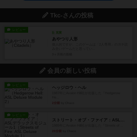
Tkc-さんの投稿
レビュー
充実
あやつり人形
個人的ですが、このゲームは「2人専用」のガチ読
み合いゲームだと思ってい...
3ヶ月前
の投稿
会員の新しい投稿
レビュー
ヘッジロウ・ヘル
1987年にAvalon Hill社が出版した『Hedgerow
He...
2分前
by Chaco
レビュー
ストリート・オブ・ファイア：ASLデラックスモジュール1
1985年にAvalon Hill社が出版した『Streets of ...
20分前
by Chaco