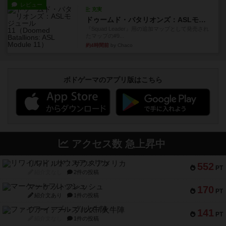
レビュー
充実
ドゥームド・バタリオンズ：ASLモジュール11
『Squad Leader』用の追加マップとして発売され
たマップの#9...
約4時間前
by Chaco
ボドゲーマのアプリ版はこちら
アクセス数 急上昇中
リワイルド：サウスアメリカ
552
PT
紹介文なし
2件の投稿
マーケットフレッシュ
170
PT
紹介文あり
1件の投稿
ファイアー・ブルズ / 火牛陣
141
PT
紹介文なし
1件の投稿