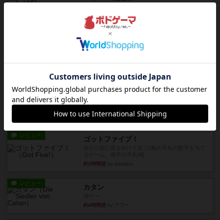
1993年にAvalon Hill社が出版した『Kampfgruppe...
約1時間前
by Chaco
レビュー
レッドバリケ－ド工場
1989年にAvalon Hill社が出版した『Red Barrica...
約2時間前
by Chaco
レビュー
充実
オラニエンブルガー運河
友人の所持してるゲームをさせてもらいました。
まだワーカーの置いていない...
約2時間前
by おっちょこちょい
レビュー
ゴットファイブ！
自分の前に背を向けて並ぶ5枚の手札の数字を当て
るゲーム。相手の手札/場...
約3時間前
by daisdice
レビュー
カタン
神ゲー
約4時間前
by アプー