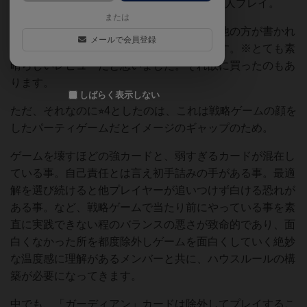
あってくれ、とドキドキしながらも友人と2人プレイ。
または
ちゃんと楽しかったです。楽しかった点は他の方が書かれ
メールで会員登録
たレビューと全く同感でしたので割愛します。※とても素
晴らしいレビューだと思いました。それ故に買ったのもあ
ります。
しばらく表示しない
ただ、それなのに⭐︎4としたのは、これは戦略ゲームの顔を
したパーティゲームだとイメージのギャップのため。
ゲームを壊すほどの強カードと、弱すぎるカードが混在し
ている事。自己責任とは言え初手詰みの手がある事。最適
解を選び続けると他プレイヤーが追いつけず白ける恐れが
ある事。など、戦略ゲームで当たり前にやっている事を素
直に実践できない程のバランスの悪さが致命的であり、面
白くなかった所を都度除外しゲームを面白くしていく絶妙
な温度感に理解があるメンバーと共に、ハウスルールの構
築が必要になってきます。
中でも、「ガーディアン」カードは除外してプレイするこ