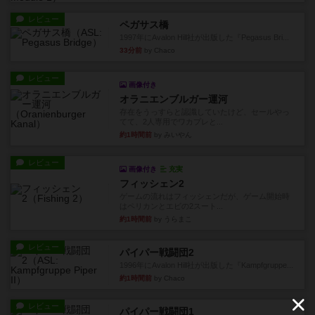
レビュー
ペガサス橋
1997年にAvalon Hill社が出版した『Pegasus Bri...
33分前
by Chaco
レビュー
画像付き
オラニエンブルガー運河
存在をうっすらと認識していたけど、セールやっ
てて、2人専用でワカプレと...
約1時間前
by みいやん
レビュー
画像付き
充実
フィッシェン2
ゲームの流れはフィッシェンだが、ゲーム開始時
はペリカンとエビの2スート...
約1時間前
by うらまこ
レビュー
パイパー戦闘団2
1996年にAvalon Hill社が出版した『Kampfgruppe...
約1時間前
by Chaco
レビュー
パイパー戦闘団1