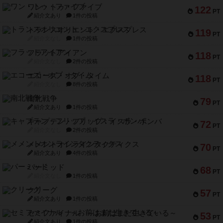
ワン・トゥ・ファイブ
122
PT
紹介文あり
1件の投稿
トランスオリエント・エクスプレス
119
PT
紹介文なし
1件の投稿
フラットアイアン
118
PT
紹介文なし
2件の投稿
エコーズ・オブ・タイム
118
PT
紹介文なし
8件の投稿
南北戦争
79
PT
紹介文あり
1件の投稿
キャプテン・フリップ：イスラ・ボンバ
72
PT
紹介文なし
2件の投稿
メメントオンラインタクティクス
70
PT
紹介文あり
4件の投稿
パーミッド
68
PT
紹介文なし
1件の投稿
クリーグ
57
PT
紹介文あり
1件の投稿
セミファイナル ～お前はまだ生きている～
53
PT
紹介文あり
1件の投稿