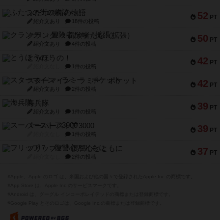
ふたつの街の物語
52
PT
紹介文あり
18件の投稿
クランク! ：冒険者たち（拡張）
50
PT
紹介文あり
4件の投稿
とうほうの！
42
PT
紹介文なし
1件の投稿
スターマイン・ラミー ポケット
42
PT
紹介文あり
2件の投稿
海兵隊
39
PT
紹介文あり
1件の投稿
スーパーストア3000
39
PT
紹介文なし
1件の投稿
フリップ７：復讐心とともに
37
PT
紹介文なし
2件の投稿
※Apple、Apple のロゴ は、米国および他の国々で登録されたApple Inc.の商標です。
※App Store は、Apple Inc.のサービスマークです。
※Android は、グーグル インコーポレイテッドの商標または登録商標です。
※Google Play とそのロゴは、Google Inc.の商標または登録商標です。