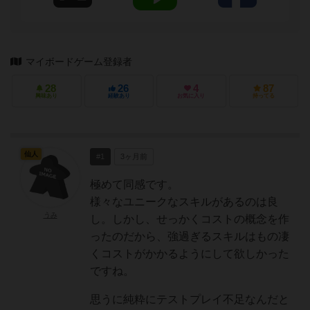
マイボードゲーム登録者
28
26
4
87
興味あり
経験あり
お気に入り
持ってる
仙人
#1
3ヶ月前
極めて同感です。
様々なユニークなスキルがあるのは良
うみ
し。しかし、せっかくコストの概念を作
ったのだから、強過ぎるスキルはもの凄
くコストがかかるようにして欲しかった
ですね。
思うに純粋にテストプレイ不足なんだと