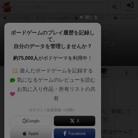
ログイン
閉じる
ボドゲーマTOP
ボードゲームの検索
メメントオンライン
メメントオン
ボードゲームのプレイ履歴を記録し
て、
メメントオンラインタクティクス
自分のデータを管理しませんか？
Tkc-さんのレビュー
約75,000人
がボドゲーマを利用中！
遊んだボードゲームを記録する
6
4
3
トップ
画像
動画
レビュー
カフェ
気になるゲームのレビューを読む
お気に入り作品・所有リストの共
461名
4名
6
3ヶ月前
有
ログイン / 会員登録（10秒）
前作(メメントオンライン)のあまりの酷評から、警戒して
る人も多いのでは？との思いからレビューです。
Google
X
見た目買いした直後に前作の評価を知り、今作はゲームで
Apple
Facebook