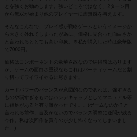
とを強くお勧めします。強いどころではなく、2ターン目
から無双が始まり他のプレイヤーに虚無感を与えます。
そんなこんなで、プレイ感が戦略ゲームというイメージか
ら大きく外れてしまったが為に、価格に見合った面白さか
と言われるととても高い印象。※私が購入した時は豪華版
で7000円。
価格はコンポーネントの豪華さ故なので納得感はあります
が、ゲームの面白さ重視ならこれはパーティゲームだと割
り切ってワイワイやるに尽きます。
カードパワーのバランスが意図的なのであれば、強すぎる
ものや弱すぎるものはハンデキャップとしてマニュアル等
に補足があると有り難かったです。。(ゲームなのか？と
言われる前作、言及がないのでバランス調整に疑問が残る
今作。私は次回作を買うのが少し怖くなってしまいまし
た。)