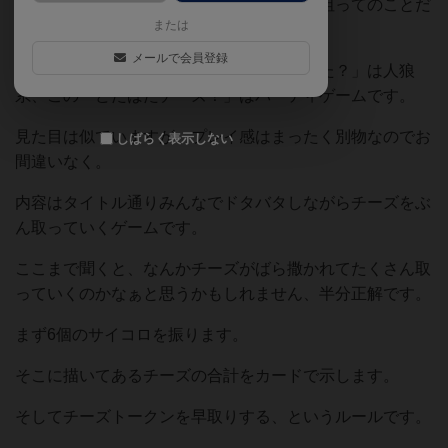
生。見覚えのあるネズミなのも、おそらく狙ってのことだ
または
と思います。
メールで会員登録
ただし注意点として、「チーズは誰が食べた？」は人狼
系、この「どたばたチーズ！」はパーティゲームです。
見た目は似ていますが、プレイ感はまったく別物なのでお
しばらく表示しない
間違いなく。
内容はタイトル通りみんなでドタバタしながらチーズをぶ
ん取っていくゲームです。
ここまで聞くと、なんかチーズがばら撒かれてたくさん取
っていくのかなぁと思うかもしれません、半分正解です。
まず6個のサイコロを振ります。
そこに描いてあるチーズの合計をカードで示します。
そしてチーズトークンを早取りする、というルールです。