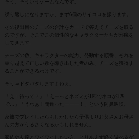
そう、そういうゲームなんです。
繰り返しになりますが、まず6個のサイコロを振ります。
その後出目のチーズの合計をカードで答えてチーズを取る
のですが、そこでこの個性的なキャラクターたちが邪魔を
してきます。
チーズの数、キャラクターの能力、発動する順番、それを
乗り越えて正しい数を導き出した者のみ、チーズを獲得す
ることができるわけです。
そりゃドタバタしますよねぇ。
「え！待って？」「えーっとネズミが1匹でネコが1匹
で…」「うわぁ！間違ったーーー！」という阿鼻叫喚。
家族でプレイしたらもしかしたら子供よりお父さんお母さ
んの方がうるさくなるかもしれません。
家族や友達とワイワイしたい方、とりあえず軽く遊べるゲ