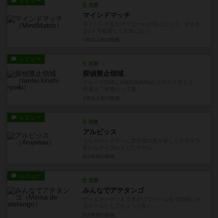
レビュー
充実
マインドマッチ
ヨドバシで見かけてなーんか気になって、そのま
ま1ヶ月経過しても気になっ...
1年以上前
の投稿
レビュー
充実
探偵禁止領域
グループSNEとKADOKAWAのコラボマダミス。
作者は『何度だって青...
1年以上前
の投稿
レビュー
充実
アルピッス
うちのボードゲーム苦手派の妻が珍しくゲラゲラ
笑いながらプレイしたゲーム...
約2年前
の投稿
レビュー
充実
みんなでアテタンゴ
ゲームマーケットで見かけてゲーム会で始めにや
るゲームとしてちょうど良い...
約2年前
の投稿