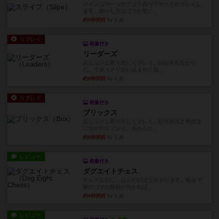
メインコマ一つサブコマ四つでそれぞれプレイし
ます。動かし方はコマか壁に...
約8時間前
by くみ
リプレイ
画像付き
リーダーズ
久しぶりに取り出してプレイ。詰めきれなかっ
た…であっさり追い込まれて負...
約8時間前
by くみ
リプレイ
画像付き
ブリックス
久しぶりに取り出してプレイ。記号担当と色担当
に分かれてプレイ。あかんか...
約8時間前
by くみ
レビュー
画像付き
ダグエイトチェス
チェスなのに、ほんの10分で終わります。動きで
敵のコマの種類が分かれば...
約9時間前
by くみ
レビュー