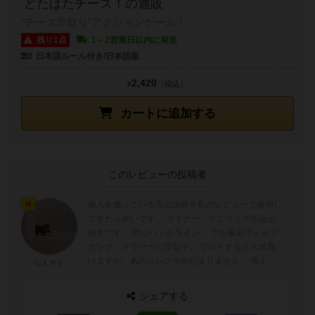
どたばたチーズ！の通販
"チーズ早取り"アクションゲーム！
残り1点
1～2営業日以内に発送
日本語ルール付き/日本語版
2,420
¥
（税込）
カートに追加する
このレビューの投稿者
購入を迷っている方の決断を私のレビューで後押し
神
できたら幸いです。 ライナー・クニツィア作品が
好きです。 特にバトルライン。 でも最近ヴォルフ
ガング・クラマーに浮気中。 プレイすると大体負
けますが、あのジレンマがたまりません。 強くな
にんぞう
りたい(T_T)
シェアする