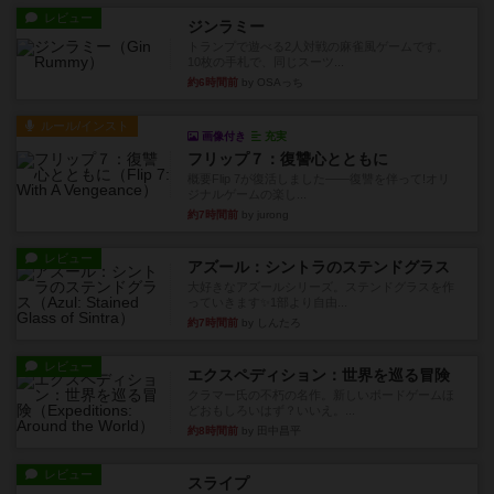
レビュー
ジンラミー
トランプで遊べる2人対戦の麻雀風ゲームです。
10枚の手札で、同じスーツ...
約6時間前
by OSAっち
ルール/インスト
画像付き
充実
フリップ７：復讐心とともに
概要Flip 7が復活しました――復讐を伴って!オリ
ジナルゲームの楽し...
約7時間前
by jurong
レビュー
アズール：シントラのステンドグラス
大好きなアズールシリーズ。ステンドグラスを作
っていきます✨1部より自由...
約7時間前
by しんたろ
レビュー
エクスペディション：世界を巡る冒険
クラマー氏の不朽の名作。新しいボードゲームほ
どおもしろいはず？いいえ。...
約8時間前
by 田中昌平
レビュー
スライプ