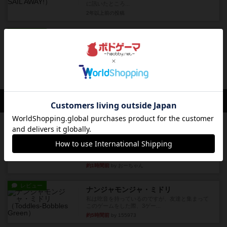
に訊いたところ...
2年以上前
の投稿
レビュー
充実
ポテトマン
遊ぶ前は「なんだこのゲーム？」と思い、購入し
説明書を読んで「なんだこの...
3年弱前
の投稿
会員の新しい投稿
レビュー
充実
フィッシェン
デジタルソロプレイ。毒のあるゲームを作るあの
人がデザイン。箱絵からもう...
約1時間前
by おーちゃん
レビュー
ナンジャモンジャ・ミドリ
私は吃音を持っているのですが、友達と集まって
このゲームをした際、3ゲー...
約5時間前
by 155973