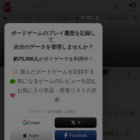
ログイン
閉じる
ボドゲーマTOP
ボードゲームの検索
どたばたチーズ！の通販/商品詳細
ボードゲームのプレイ履歴を記録し
て、
どたばたチーズ！
自分のデータを管理しませんか？
にんぞうさんのレビュー
約75,000人
がボドゲーマを利用中！
遊んだボードゲームを記録する
2
1
32
トップ
画像
動画
レビュー
カフェ
気になるゲームのレビューを読む
お気に入り作品・所有リストの共
187名
0名
0
3ヶ月前
有
ログイン / 会員登録（10秒）
ヨドバシでいつも通りボードゲーム散策をしていたら見覚
えのあるネズミがいたので購入。
Google
X
アートワークは「チーズは誰が食べた？」の別府さい先
Apple
Facebook