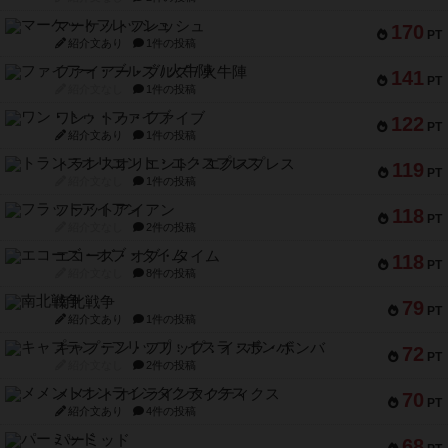
マーケットフレッシュ
170
PT
紹介文あり
1件の投稿
ファイアー・ブルズ / 火牛陣
141
PT
紹介文なし
1件の投稿
ワン・トゥ・ファイブ
122
PT
紹介文あり
1件の投稿
トランスオリエント・エクスプレス
119
PT
紹介文なし
1件の投稿
フラットアイアン
118
PT
紹介文なし
2件の投稿
エコーズ・オブ・タイム
118
PT
紹介文なし
8件の投稿
南北戦争
79
PT
紹介文あり
1件の投稿
キャプテン・フリップ：イスラ・ボンバ
72
PT
紹介文なし
2件の投稿
メメントオンラインタクティクス
70
PT
紹介文あり
4件の投稿
パーミッド
68