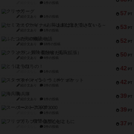
PT
紹介文なし
1件の投稿
クリーグ
57
PT
紹介文あり
1件の投稿
セミファイナル ～お前はまだ生きている～
53
PT
紹介文あり
1件の投稿
ふたつの街の物語
52
PT
紹介文あり
18件の投稿
クランク! ：冒険者たち（拡張）
50
PT
紹介文あり
4件の投稿
とうほうの！
42
PT
紹介文なし
1件の投稿
スターマイン・ラミー ポケット
42
PT
紹介文あり
2件の投稿
海兵隊
39
PT
紹介文あり
1件の投稿
スーパーストア3000
39
PT
紹介文なし
1件の投稿
フリップ７：復讐心とともに
37
PT
紹介文なし
2件の投稿