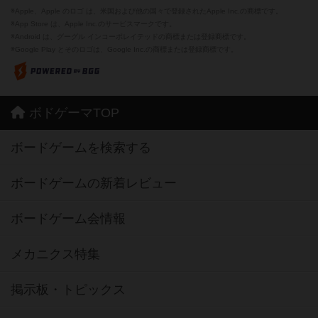
※Apple、Apple のロゴ は、米国および他の国々で登録されたApple Inc.の商標です。
※App Store は、Apple Inc.のサービスマークです。
※Android は、グーグル インコーポレイテッドの商標または登録商標です。
※Google Play とそのロゴは、Google Inc.の商標または登録商標です。
ボドゲーマTOP
ボードゲームを検索する
ボードゲームの新着レビュー
ボードゲーム会情報
メカニクス特集
掲示板・トピックス