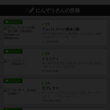
にんぞうさんの投稿
レビュー
充実
アルバトロスの黄金の雨
脱獄不可能と言われた監獄島へとんでもない規模
の台風が近づいている。そん...
2ヶ月前
の投稿
レビュー
充実
トリニティ
3桁の数字を当てる一見するとヌメロン的な3人ま
で遊べるゲーム。ヒントに...
約1年前
の投稿
レビュー
充実
ラブレター
ボードゲーム入門としてちょうど良いカードゲー
ムです。バージョンもいくつ...
1年以上前
の投稿