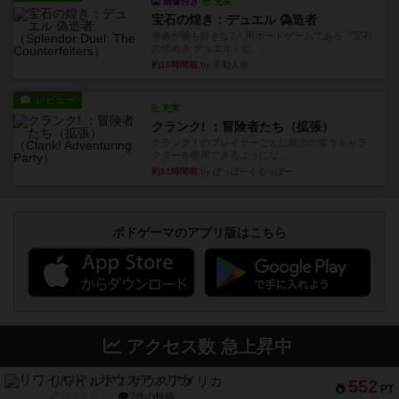
画像付き
充実
宝石の煌き：デュエル 偽造者
筆者が最も好きな2人用ボードゲームである『宝石
の煌めき デュエル』に、...
約10時間前
by 手動人形
レビュー
充実
クランク! ：冒険者たち（拡張）
クランク！のプレイヤーごとに能力の違うキャラ
クターを使用できるようにな...
約11時間前
by ぽっぽーくるっぽー
ボドゲーマのアプリ版はこちら
アクセス数 急上昇中
リワイルド：サウスアメリカ
552
PT
紹介文なし
2件の投稿