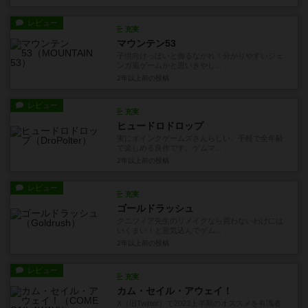
レビュー
充実
マウンテン53
子供向けっぽいと侮るなかれ！分かりやすいジェ
ンガ風ゲームかと思いきやし...
2年以上前
の投稿
レビュー
充実
ヒュードロドロップ
実にオインクゲームズさんらしい、手軽で全年齢
で楽しめる良作です。ゲムマ...
2年以上前
の投稿
レビュー
充実
ゴールドラッシュ
クニツィア先生のリメイクなら買わないわけには
いくまい！と意気込んでゲム...
2年以上前
の投稿
レビュー
充実
カム・セイル・アウェイ！
X（旧Twitter）で2023上半期のオススメを有識者