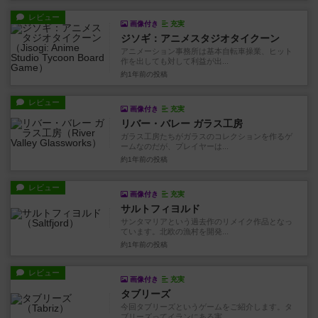
レビュー
画像付き
充実
ジソギ：アニメスタジオタイクーン
アニメーション事務所は基本自転車操業、ヒット
作を出しても対して利益が出...
約1年前
の投稿
レビュー
画像付き
充実
リバー・バレー ガラス工房
ガラス工房たちがガラスのコレクションを作るゲ
ームなのだが、プレイヤーは...
約1年前
の投稿
レビュー
画像付き
充実
サルトフィヨルド
サンタマリアという過去作のリメイク作品となっ
ています。北欧の漁村を開発...
約1年前
の投稿
レビュー
画像付き
充実
タブリーズ
今回タブリーズというゲームをご紹介します。タ
ブリーズってイランにある実...