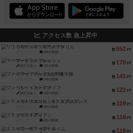
アクセス数 急上昇中
リワイルド：サウスアメリカ
552
PT
紹介文なし
2件の投稿
マーケットフレッシュ
170
PT
紹介文あり
1件の投稿
ファイアー・ブルズ / 火牛陣
141
PT
紹介文なし
1件の投稿
ワン・トゥ・ファイブ
122
PT
紹介文あり
1件の投稿
トランスオリエント・エクスプレス
119
PT
紹介文なし
1件の投稿
フラットアイアン
118
PT
紹介文なし
2件の投稿
エコーズ・オブ・タイム
118
PT