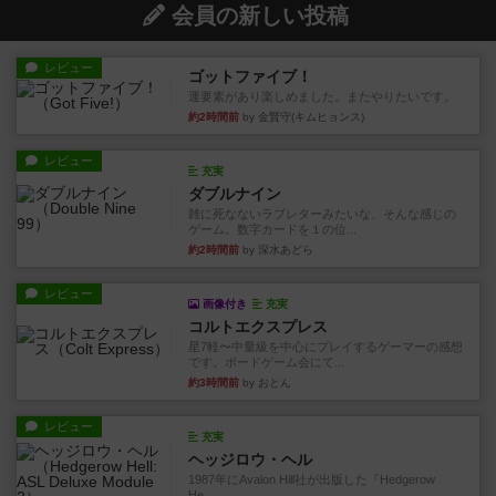
会員の新しい投稿
レビュー
ゴットファイブ！
運要素があり楽しめました。またやりたいです。
約2時間前
by 金賢守(キムヒョンス)
レビュー
充実
ダブルナイン
雑に死なないラブレターみたいな、そんな感じの
ゲーム。数字カードを１の位...
約2時間前
by 深水あどら
レビュー
画像付き
充実
コルトエクスプレス
星7軽〜中量級を中心にプレイするゲーマーの感想
です。ボードゲーム会にて...
約3時間前
by おとん
レビュー
充実
ヘッジロウ・ヘル
1987年にAvalon Hill社が出版した『Hedgerow
He...