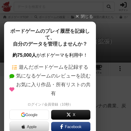
ログイン
閉じる
ボドゲーマTOP
ボードゲームの検索
カヴェルナ：洞窟の農夫たち
カヴ
ボードゲームのプレイ履歴を記録し
て、
カヴェルナ：狂乱の魔物たち（拡張）
自分のデータを管理しませんか？
リーゼンドルフさんのレビュー
約75,000人
がボドゲーマを利用中！
遊んだボードゲームを記録する
4
3
21
トップ
画像
動画
レビュー
カフェ
気になるゲームのレビューを読む
お気に入り作品・所有リストの共
609名
9名
0
3年以上前
有
ログイン / 会員登録（10秒）
カヴェルナの第二拡張アグリコラやカヴェルナの農業、炭
鉱開発のゲームだったのが・・・
Google
X
Apple
Facebook