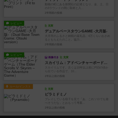
動物の町にある新聞社の記者となり、金、土、日
の3ラウンドの間に取材と入...
2年弱前
の投稿
レビュー
充実
デュアルベースタウンGAME -大月版-
大月市のふるさと納税の返礼品、4万くらいおさめ
るともらえたのこと。協力...
2年弱前
の投稿
レビュー
画像付き
充実
スカイリム：アドベンチャーボードゲーム
スカイリムです。古くは10年以上前にPS3の頃か
ら出ている作品で、10...
2年以上前
の投稿
ルール/インスト
充実
ピラミドミノ
プレイしている様子を見て「あ、これソロでも遊
べそうだな」とおもって考案...
2年以上前
の投稿