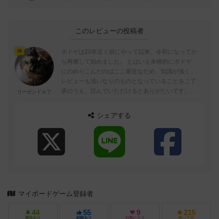
このレビューの投稿者
ボドゲは20年近く前にやって以来、令和になってか
神
ら再燃して始めました。 とはいえ本格的にボドゲ
にのめりこんだのはここ最近なだめ、知識が浅く、
レビューも浅いなりのものとなっていることをご了
承のうえ、読んでいただけるとありがたいです。
リーゼンドルフ
自分がシステムギークだというこ...
シェアする
マイボードゲーム登録者
44
55
9
215
興味あり
経験あり
お気に入り
持ってる