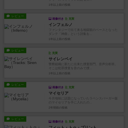
1年以上前
の投稿
レビュー
画像付き
充実
インフェルノ
ファンタジーで出て来る地獄観のベースとなった
ダンテ「神曲」という詩集を...
1年以上前
の投稿
レビュー
充実
サイレンベイ
警察組織に新たに出来た捜査部門、音声分析班。
そこは犯罪捜査を音のみで捜...
1年以上前
の投稿
レビュー
画像付き
充実
マイセリア
今月地味に話題になっていたラペンスバーガー版
のマイセリアを手に入れたの...
2年弱前
の投稿
レビュー
画像付き
充実
フィット・トゥ・プリント