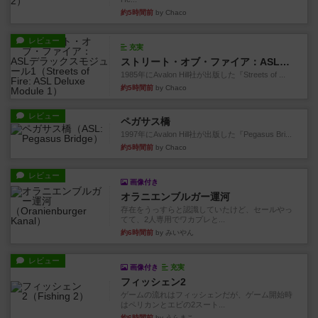
約5時間前
by Chaco
レビュー
充実
ストリート・オブ・ファイア：ASLデラックスモジュール1
1985年にAvalon Hill社が出版した『Streets of ...
約5時間前
by Chaco
レビュー
ペガサス橋
1997年にAvalon Hill社が出版した『Pegasus Bri...
約5時間前
by Chaco
レビュー
画像付き
オラニエンブルガー運河
存在をうっすらと認識していたけど、セールやっ
てて、2人専用でワカプレと...
約6時間前
by みいやん
レビュー
画像付き
充実
フィッシェン2
ゲームの流れはフィッシェンだが、ゲーム開始時
はペリカンとエビの2スート...
約6時間前
by うらまこ