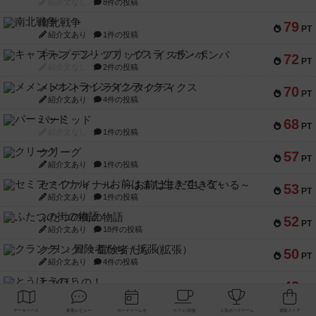
紹介文なし
8件の投稿
南北戦争
79
PT
紹介文あり
1件の投稿
キャプテン・フリップ：イスラ・ボンバ
72
PT
紹介文なし
2件の投稿
メメントオンラインタクティクス
70
PT
紹介文あり
4件の投稿
パーミッド
68
PT
紹介文なし
1件の投稿
クリーグ
57
PT
紹介文あり
1件の投稿
セミファイナル ～お前はまだ生きている～
53
PT
紹介文あり
1件の投稿
ふたつの街の物語
52
PT
紹介文あり
18件の投稿
クランク! ：冒険者たち（拡張）
50
PT
紹介文あり
4件の投稿
とうほうの！
42
PT
紹介文なし
1件の投稿
スターマイン・ラミー ポケット