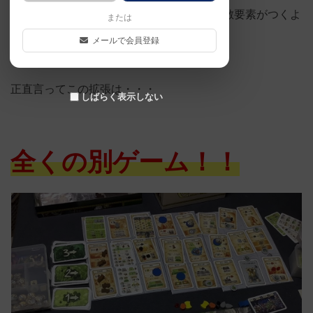
オークがやってきて荒らしまわるという外敵要素がつくよ
または
うになった。
メールで会員登録
正直言ってこの拡張は・・・
しばらく表示しない
全くの別ゲーム！！