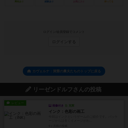
興味あり
経験あり
お気に入り
持ってる
ログイン/会員登録でコメント
ログインする
カヴェルナ：洞窟の農夫たちのトップに戻る
リーゼンドルフさんの投稿
レビュー
画像付き
充実
インク：色彩の画工
今回はインクというゲームのご紹介です。パッケ
ージからは全くイメージがわ...
9ヶ月前
の投稿