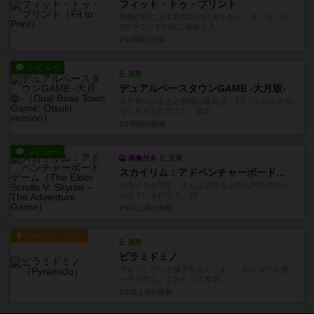
フィット・トゥ・プリント
動物の町にある新聞社の記者となり、金、土、日
の3ラウンドの間に取材と入...
2年弱前
の投稿
レビュー
充実
デュアルベースタウンGAME -大月版-
大月市のふるさと納税の返礼品、4万くらいおさめ
るともらえたのこと。協力...
2年弱前
の投稿
レビュー
画像付き
充実
スカイリム：アドベンチャーボードゲーム
スカイリムです。古くは10年以上前にPS3の頃か
ら出ている作品で、10...
2年以上前
の投稿
ルール/インスト
充実
ピラミドミノ
プレイしている様子を見て「あ、これソロでも遊
べそうだな」とおもって考案...
2年以上前
の投稿