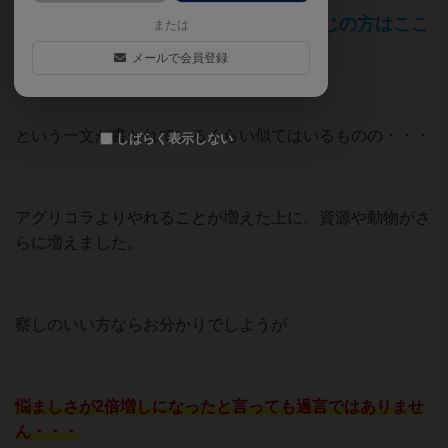
マニュアルでも「アグリコラ」をご存じの方はここ
または
だけを読んでください
メールで会員登録
という一文が書かれているくらい似てはいるものの・・・
しばらく表示しない
アグリコラよりやれることが増えた上に、資源や動物がさ
らに増えました。
察しのいい方ならお分かりでしようが
悩ましさが2倍増しになったと言っても過言ではありませ
ん・・・