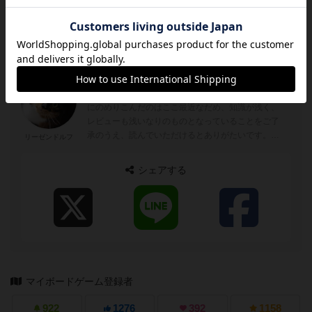
このレビューの投稿者
ボドゲは20年近く前にやって以来、令和になってか
神
ら再燃して始めました。 とはいえ本格的にボドゲ
にのめりこんだのはここ最近なだめ、知識が浅く、
レビューも浅いなりのものとなっていることをご了
承のうえ、読んでいただけるとありがたいです。
リーゼンドルフ
自分がシステムギークだというこ...
シェアする
マイボードゲーム登録者
922
1276
392
1158