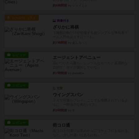
約6時間前
by ジェイとと
ルール/インスト
画像付き
ざりかに将棋
３種類の駒だけが登場する超シンプルな将棋系ゲ
ーム入門作品です♪(＾＾)...
約7時間前
by あんちっく
レビュー
エージェントアベニュー
追いついたら勝ち。シンプルなルールと直感的な
目的で、ボドゲ慣れしていな...
約7時間前
by daisdice
レビュー
充実
ウイングスパン
２人で何度かプレイ。ここでも指摘されているよ
うに、一部強力な鳥(カラス...
約8時間前
by S
レビュー
街コロ通
街コロとの違いは初めから二つサイコロを振れる
など、少しの違いはあるけれ...