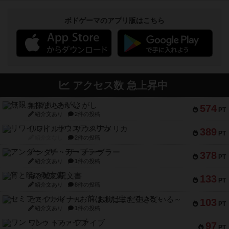
ボドゲーマのアプリ版はこちら
アクセス数 急上昇中
無限まちがいさがし
574
PT
紹介文あり
2件の投稿
リワイルド：サウスアメリカ
389
PT
紹介文なし
2件の投稿
アンダー・ザ・テーブラー
378
PT
紹介文あり
1件の投稿
宵と暁の呪文書
133
PT
紹介文あり
8件の投稿
セミファイナル ～お前はまだ生きている～
103
PT
紹介文あり
1件の投稿
ワン・トゥ・ファイブ
97
PT