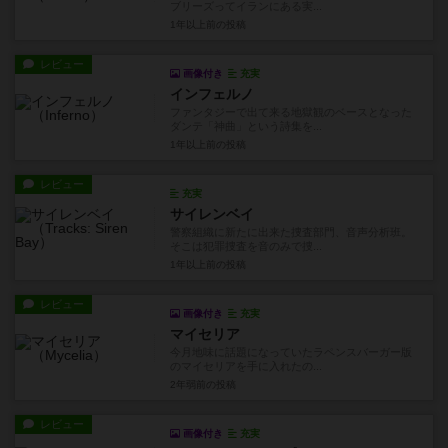
ブリーズってイランにある実...
1年以上前
の投稿
レビュー
画像付き
充実
インフェルノ
ファンタジーで出て来る地獄観のベースとなった
ダンテ「神曲」という詩集を...
1年以上前
の投稿
レビュー
充実
サイレンベイ
警察組織に新たに出来た捜査部門、音声分析班。
そこは犯罪捜査を音のみで捜...
1年以上前
の投稿
レビュー
画像付き
充実
マイセリア
今月地味に話題になっていたラペンスバーガー版
のマイセリアを手に入れたの...
2年弱前
の投稿
レビュー
画像付き
充実