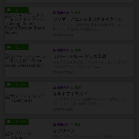
レビュー
画像付き
充実
ジソギ：アニメスタジオタイクーン
アニメーション事務所は基本自転車操業、ヒット
作を出しても対して利益が出...
約1年前
の投稿
レビュー
画像付き
充実
リバー・バレー ガラス工房
ガラス工房たちがガラスのコレクションを作るゲ
ームなのだが、プレイヤーは...
約1年前
の投稿
レビュー
画像付き
充実
サルトフィヨルド
サンタマリアという過去作のリメイク作品となっ
ています。北欧の漁村を開発...
約1年前
の投稿
レビュー
画像付き
充実
タブリーズ
今回タブリーズというゲームをご紹介します。タ