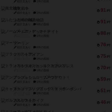
紹介文あり
1件の投稿
南北戦争
91
PT
紹介文あり
1件の投稿
ふたつの城の物語
91
PT
紹介文あり
6件の投稿
ノームズ・アット・ナイト
88
PT
紹介文なし
1件の投稿
マーリン
76
PT
紹介文あり
6件の投稿
フラットアイアン
75
PT
紹介文なし
2件の投稿
トランスオリエント・エクスプレス
70
PT
紹介文なし
1件の投稿
アンブッシュ！：ムーブアウト！
59
PT
紹介文あり
1件の投稿
キャプテン・フリップ：イスラ・ボンバ
51
PT
紹介文なし
2件の投稿
ガルフストライク
46
PT
紹介文あり
1件の投稿