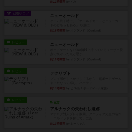
約12時間前
by くみ
戦略やコツ
ニューオールド
ゲーム終了時に、「オールドカードとニューカー
ドのどちらもある」 状態に...
約13時間前
by オグランド（Oguland）
レビュー
ニューオールド
ボードゲームを1,000個以上持っているユーザー視
点で良かった点と悪か...
約13時間前
by オグランド（Oguland）
レビュー
デクリプト
プレイ感がしっかりしてるから、超ボードゲーム
やったなって感じ。パーティ...
約14時間前
by ヒロ(新！ボードゲーム家族)
レビュー
充実
アルナックの失われし遺跡
アナログ対人プレイ数回。クニツィア先生の名作
「エルドラドを探して」にあ...
約17時間前
by おーちゃん