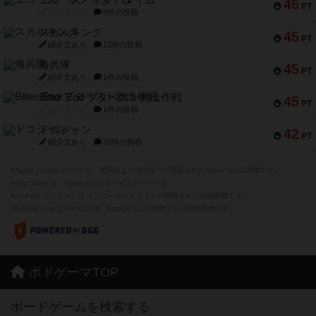
エコーズ・オブ・タイム
45
PT
紹介文なし
8件の投稿
スカルキング
45
PT
紹介文あり
12件の投稿
海兵隊
45
PT
紹介文あり
1件の投稿
Bitter End ブタペスト救出作戦
45
PT
紹介文なし
1件の投稿
ドコジャン
42
PT
紹介文あり
10件の投稿
※Apple、Apple のロゴ は、米国および他の国々で登録されたApple Inc.の商標です。
※App Store は、Apple Inc.のサービスマークです。
※Android は、グーグル インコーポレイテッドの商標または登録商標です。
※Google Play とそのロゴは、Google Inc.の商標または登録商標です。
ボドゲーマTOP
ボードゲームを検索する