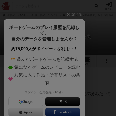
ログイン
閉じる
ボドゲーマTOP
ボードゲームの検索
カヴェルナ：洞窟の農夫たち 日本語版の通
ボードゲームのプレイ履歴を記録し
て、
カヴェルナ：洞窟の農夫たち
自分のデータを管理しませんか？
リーゼンドルフさんのレビュー
約75,000人
がボドゲーマを利用中！
遊んだボードゲームを記録する
24
1
22
105
トップ
画像
動画
レビュー
カフェ
気になるゲームのレビューを読む
お気に入り作品・所有リストの共
1305名
8名
0
3年以上前
有
ログイン / 会員登録（10秒）
ワーカープレイスメント「アグリコラ」の兄弟分みたいな
ゲームとされる。
Google
X
Apple
Facebook