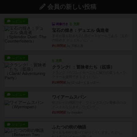
会員の新しい投稿
レビュー
画像付き
充実
宝石の煌き：デュエル 偽造者
筆者が最も好きな2人用ボードゲームである『宝石
の煌めき デュエル』に、...
約1時間前
by 手動人形
レビュー
充実
クランク! ：冒険者たち（拡張）
クランク！のプレイヤーごとに能力の違うキャラ
クターを使用できるようにな...
約2時間前
by ぽっぽーくるっぽー
レビュー
ワイアームスパン
初プレイの感想です。ウイングスパン履修済のコ
メントとなります。ウイング...
約2時間前
by daisdice
レビュー
ふたつの街の物語
タイルを4×4で並べて街づくりします。ただし、
街は各プレイヤーの間にあ...