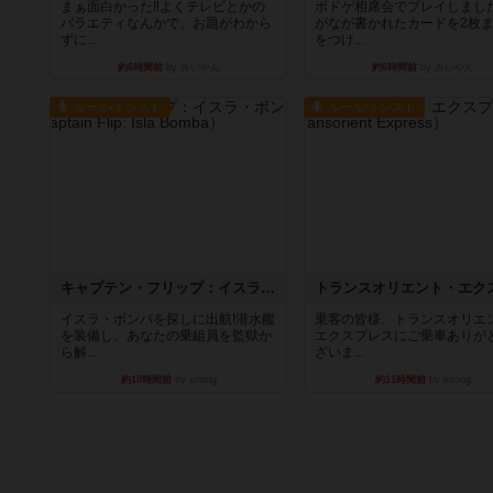
まぁ面白かった‼️よくテレビとかの
ボドゲ相席会でプレイしまし
バラエティなんかで、お題がわから
がなが書かれたカードを2枚
ずに...
をつけ...
約6時間前
by みいやん
約6時間前
by みいやん
ルール/インスト
ルール/インスト
キャプテン・フリップ：イスラ・ボンバ
イスラ・ボンバを探しに出航!潜水艦
乗客の皆様、トランスオリエ
を装備し、あなたの乗組員を監獄か
エクスプレスにご乗車ありが
ら解...
ざいま...
約10時間前
by jurong
約11時間前
by jurong