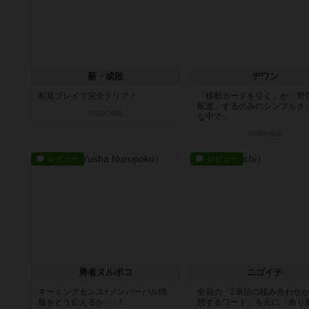
新・成敗
デワン
初見プレイで完全クリア！
「移動カードを引く」か「野
配置」するのみのシンプルさ
6日前
の投稿
な中で...
6日前
の投稿
レビュー
レビュー
勇者ヌルポコ
ニゴイチ
ネーミングセンス+ノンバーバル情
全員の「2単語の組み合わせ
報をどう伝えるか･･･！
想するワード」を元に「余り