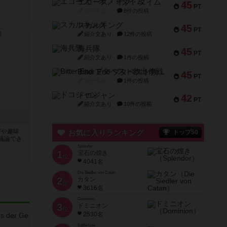
エコーズ・オブ・タイム
45
PT
紹介文なし
8件の投稿
スカルキング
45
PT
紹介文あり
12件の投稿
海兵隊
45
PT
紹介文あり
1件の投稿
Bitter End ブタペスト救出作戦
45
PT
紹介文なし
1件の投稿
ドコジャン
42
PT
紹介文あり
10件の投稿
癖や趣味
お気に入りランキング
トップ50
議論でき
Splendor
1
宝石の煌き
位
4041名
Die Siedler von Catan
2
カタン
位
3616名
Dominion
3
ドミニオン
位
2530名
Battle Line