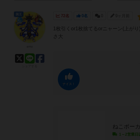
国王
72名
0名
0
9ヶ月前
1枚引くor1枚捨てるorニャーン(
さ大
amu
シェアする
ナイス！
ねこポー
1～2営業日