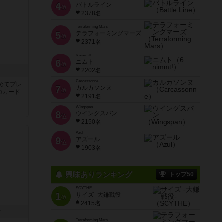
4
バトルライン
位
2378名
Terraforming Mars
5
テラフォーミングマーズ
位
2371名
6 nimmt!
6
ニムト
位
き
2202名
Carcassonne
めてプレ
7
カルカソンヌ
位
のカード
2191名
Wingspan
8
ウイングスパン
位
2150名
Azul
9
アズール
位
1903名
興味ありランキング
トップ50
SCYTHE
1
サイズ -大鎌戦役-
位
2415名
ン
Terraforming Mars