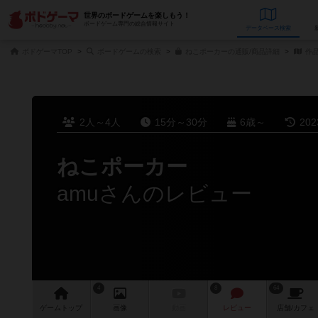
世界のボードゲームを楽しもう！
ボードゲーム専門の総合情報サイト
データベース
検
ボドゲーマTOP
ボードゲームの検索
ねこポーカーの通販/商品詳細
作
2人～4人
15分～30分
6歳～
20
ねこポーカー
amuさんのレビュー
4
8
64
ゲーム
トップ
画像
動画
レビュー
店舗/
カフェ