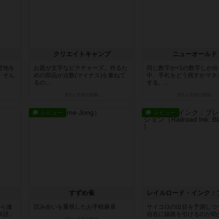
クリエイトキャンプ
ニューオールド
営地を
お題が文字なピクチャーズ。作るた
同じ数字か+1の数字しか出
。そん
めの部品が点数(マイナス)を兼ねて
中、手札をどう残すかマネ
るの...
する。...
約1ヶ月前
の投稿
約1ヶ月前
の投稿
レビュー
レビュー
すずめ雀
から連
読み合いを重視したお手軽麻雀
サイコロの出目を予測しつ
単語」
自在に線路を引けるのが幼