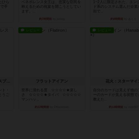
たひら
ベネボレンス女王は、忠実な臣民を
1~2人に限定された、エン
まで手
称えるための祝宴を開こうとしてい
ド系のシステム選んだ企業
ます。...
街で...
約7時間前
by jurong
約8時間前
by あくり
レビュー
レビュー
トランスオリエント・エクスプレス
フラットアイアン
花火：スターマイ
ント・
世界に浸れる度 ☆☆☆☆★楽し
自分のカードは見えず他の
とうご
さ ☆☆☆☆★タイパ ☆☆☆☆☆
ーのカードが見える状態で
マンハッ...
教えた...
約12時間前
by DKnewyork
約14時間前
by mob567