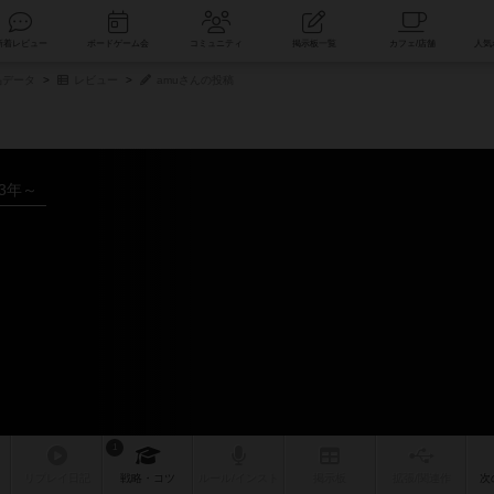
索
新着レビュー
ボードゲーム会
コミュニティ
掲示板一覧
品データ
レビュー
amuさんの投稿
23年～
1
リプレイ
日記
戦略
・コツ
ルール
/インスト
掲示板
拡張/関連
作
次