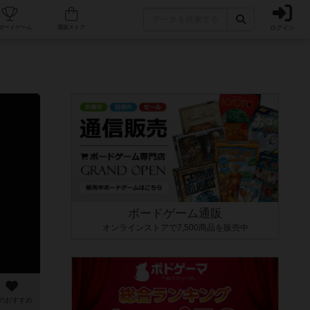
ログイン
カフェ/店舗
人気ボードゲーム
通販ストア
ボードゲーム通販
オンラインストアで7,500商品を販売中
のおすすめ