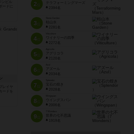
ジンビル
2
テラフォーミングマーズ
位
ボードに
2394名
Stone Garden
3
枯山水
位
2281名
Viticulture
4
ワイナリーの四季
位
2272名
Agricola
5
アグリコラ
位
2120名
Azul
6
アズール
位
2034名
ン
Splendor
7
宝石の煌き
位
プレイヤ
2028名
カードを
Wingspan
8
ウイングスパン
位
2006名
7 Wonders
9
世界の七不思議
位
1919名