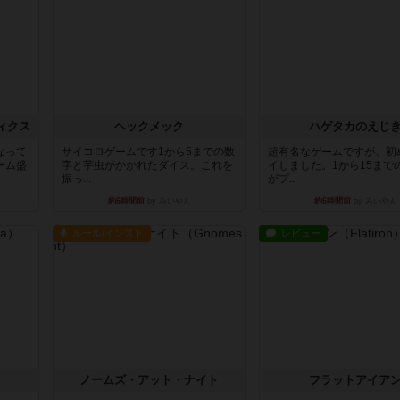
ィクス
ヘックメック
ハゲタカのえじ
なって
サイコロゲームです1から5までの数
超有名なゲームですが、初
ーム盛
字と芋虫がかかれたダイス。これを
イしました。1から15まで
振っ...
がプ...
約6時間前
by みいやん
約6時間前
by みいやん
ルール/インスト
レビュー
ノームズ・アット・ナイト
フラットアイア