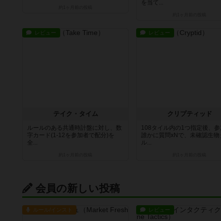
を当て...
約1ヶ月前
の投稿
約1ヶ月前
の投稿
レビュー
レビュー
テイク・タイム
クリプティッド
ルールのある共通時計盤に対し、数
108タイル内の1つ指定後、
字カード(1-12を参加者で配分)を
誰かに質問xNで、未確認生物
全...
ル...
約1ヶ月前
の投稿
約1ヶ月前
の投稿
会員の新しい投稿
ルール/インスト
レビュー