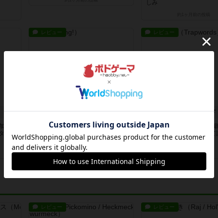
約1ヶ月前
の投稿
しみ
約1ヶ月前
の投稿
レビュー
レビュー
ディング！
トラップワード
参加者の
カードに書いてある「他人の行動」
頻出語/類似語固め/個人の
タイ
があれば自分のターンにできる
趣向など、相手に合わせて
UNO。い...
るの...
約1ヶ月前
の投稿
約1ヶ月前
の投稿
レビュー
レビュー