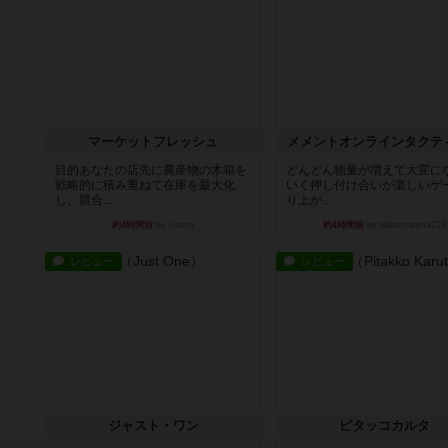
マーケットフレッシュ
メメントオンラインタクテ
目的あなたの店先に農産物の木箱を
どんどん物量が増えて大変に
戦略的に積み重ねて在庫を最大化
いく押し付け合いが楽しいゲ
し、競合...
り上が...
約4時間前
by jurong
約4時間前
by nekomanma222
レビュー
レビュー
ジャスト・ワン
ピタッコカルタ