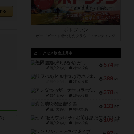
する
ボドファン
ボードゲームに特化したクラウドファンディング
アクセス数 急上昇中
無限まちがいさがし
574
PT
紹介文あり
2件の投稿
リワイルド：サウスアメリカ
389
PT
紹介文なし
2件の投稿
アンダー・ザ・テーブラー
378
PT
紹介文あり
1件の投稿
宵と暁の呪文書
133
PT
紹介文あり
8件の投稿
セミファイナル ～お前はまだ生きている～
103
PT
紹介文あり
1件の投稿
ワン・トゥ・ファイブ
97