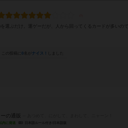
上がり)を選ぶだけ。運ゲーだが、人から回ってくるカードが多いの
この投稿に
0
名が
ナイス！
しました
カーの通販
あつめて、にがして、まわして、ニャーン！
以内に発送
日本語ルール付き/日本語版