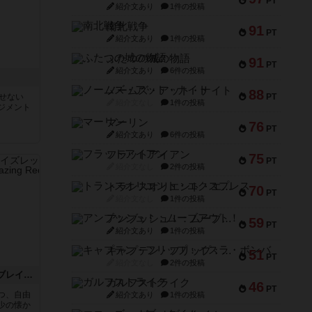
PT
紹介文あり
1件の投稿
南北戦争
91
PT
紹介文あり
1件の投稿
ふたつの城の物語
91
PT
紹介文あり
6件の投稿
ノームズ・アット・ナイト
88
せない
PT
紹介文なし
1件の投稿
ジメント
マーリン
76
PT
紹介文あり
6件の投稿
フラットアイアン
75
PT
紹介文なし
2件の投稿
トランスオリエント・エクスプレス
70
PT
紹介文なし
1件の投稿
アンブッシュ！：ムーブアウト！
59
PT
紹介文あり
1件の投稿
キャプテン・フリップ：イスラ・ボンバ
51
PT
紹介文なし
2件の投稿
レイルロード・インク：ブレイズレッド・エディション
ガルフストライク
46
PT
つ、自由
紹介文あり
1件の投稿
少の懐か