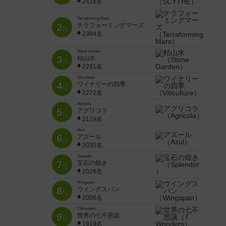
2415名
Terraforming Mars
2
テラフォーミングマーズ
位
2394名
Stone Garden
3
枯山水
位
2281名
Viticulture
4
ワイナリーの四季
位
2272名
Agricola
5
アグリコラ
位
2119名
Azul
6
アズール
位
2035名
Splendor
7
宝石の煌き
位
2028名
Wingspan
8
ウイングスパン
位
2006名
7 Wonders
9
世界の七不思議
位
1919名