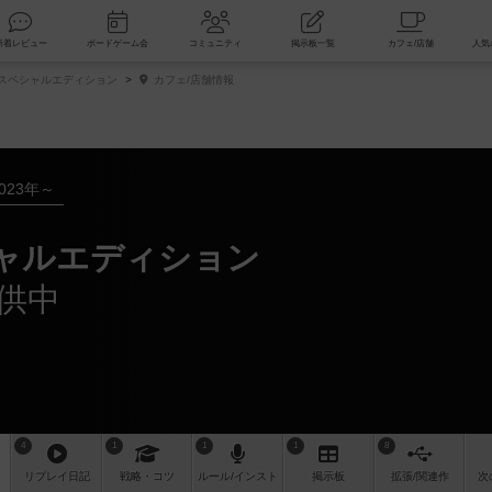
索
新着レビュー
ボードゲーム会
コミュニティ
掲示板一覧
 スペシャルエディション
カフェ/店舗情報
023年～
シャルエディション
供中
4
1
1
1
8
リプレイ
日記
戦略
・コツ
ルール
/インスト
掲示板
拡張/関連
作
次