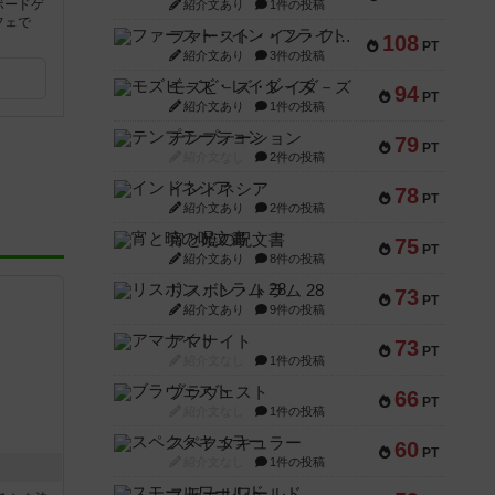
ボードゲ
紹介文あり
1件の投稿
フェで
ファースト・イン・フライト
108
PT
紹介文あり
3件の投稿
モズビ－ズ・レイダ－ズ
94
PT
紹介文あり
1件の投稿
テンプテーション
79
PT
紹介文なし
2件の投稿
インドネシア
78
PT
紹介文あり
2件の投稿
宵と暁の呪文書
75
PT
紹介文あり
8件の投稿
リスボン・トラム 28
73
PT
紹介文あり
9件の投稿
アマナイト
73
PT
紹介文なし
1件の投稿
ブラヴェスト
66
PT
紹介文なし
1件の投稿
スペクタキュラー
60
PT
紹介文なし
1件の投稿
スモールワールド