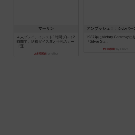
マーリン
アンブッシュ！：シルバー
４人プレイ。インスト1時間プレイ2
1987年にVictory Gamesが
時間半。結構ダイス運と手札のカー
『Silver Sta...
ド運...
約8時間前
by Chaco
約8時間前
by oliber