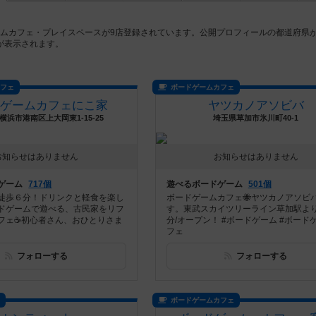
ームカフェ・プレイスペースが9店登録されています。公開プロフィールの都道府県
が表示されます。
カフェ
ボードゲームカフェ
ドゲームカフェにこ家
ヤツカノアソビバ
横浜市港南区上大岡東1-15-25
埼玉県草加市氷川町40-1
お知らせはありません
お知らせはありません
ゲーム
717個
遊べるボードゲーム
501個
徒歩６分！ドリンクと軽食を楽し
ボードゲームカフェ🐝ヤツカノアソビバ
ドゲームで遊べる、古民家をリフ
す。東武スカイツリーライン草加駅より
フェ☕️初心者さん、おひとりさま
分/オープン！ #ボードゲーム #ボード
フェ
フォローする
フォローする
ス
ボードゲームカフェ