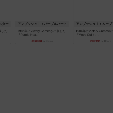
スター
アンブッシュ！：パープルハート
アンブッシュ！：ムーブ
出版した
1985年にVictory Gamesが出版した
1984年にVictory Game
『Purple Hea...
『Move Out！』...
約8時間前
by Chaco
約9時間前
by Chaco