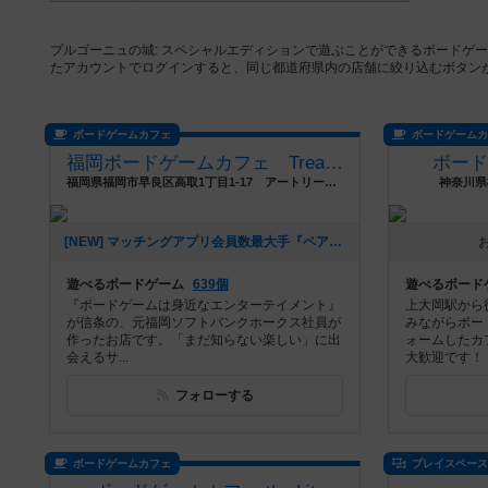
ブルゴーニュの城: スペシャルエディションで遊ぶことができるボードゲ
たアカウントでログインすると、同じ都道府県内の店舗に絞り込むボタン
ボードゲームカフェ
ボードゲーム
福岡ボードゲームカフェ Treasure Box
ボー
福岡県福岡市早良区高取1丁目1-17 アートリーチェ3F
神奈川県
[NEW] マッチングアプリ会員数最大手『ペアーズ』との初の【ボードゲームマッチングイベント】開催決定‼️（2026年01月06日 16時43分）
遊べるボードゲーム
639個
遊べるボード
『ボードゲームは身近なエンターテイメント』
上大岡駅から
が信条の、元福岡ソフトバンクホークス社員が
みながらボー
作ったお店です。「まだ知らない楽しい」に出
ォームしたカ
会えるサ...
大歓迎です！
フォローする
ボードゲームカフェ
プレイスペー