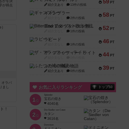
59
るかを決
PT
紹介文あり
13件の投稿
字が得点
ギャンブラー
58
PT
紹介文なし
2件の投稿
Bitter End ブタペスト救出作戦
52
PT
紹介文なし
1件の投稿
ラピード
46
PT
紹介文なし
1件の投稿
ザ・フラッフィー・ライト
44
PT
紹介文なし
0件の投稿
ふたつの城の物語
39
PT
紹介文あり
6件の投稿
す。オラパ
お気に入りランキング
りまし
トップ50
Splendor
1
宝石の煌き
位
4040名
Die Siedler von Catan
2
カタン
位
3616名
Dominion
ドミニオン