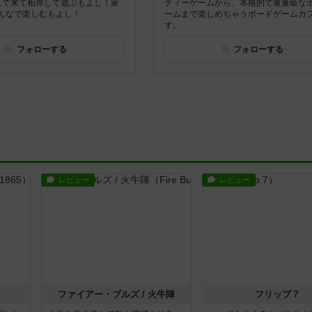
人で来て相席して遊ぶもよし！家
ティーゲームから、本格的で重量級な
んなで楽しむもよし！
ームまで楽しめちゃうボードゲームカ
す。
フォローする
フォローする
レビュー
レビュー
ファイアー・ブルズ / 火牛陣
フリップ７