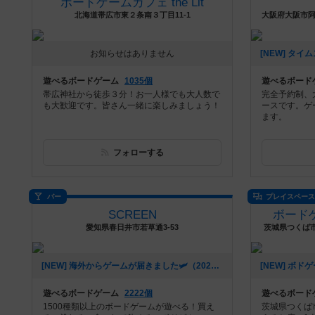
ボードゲームカフェ the Lit
北海道帯広市東２条南３丁目11-1
大阪府大阪市阿倍
お知らせはありません
遊べるボードゲーム
1035個
遊べるボード
帯広神社から徒歩３分！お一人様でも大人数で
完全予約制、
も大歓迎です。皆さん一緒に楽しみましょう！
ースです。ゲ
ます。
フォローする
バー
プレイスペー
SCREEN
ボードゲ
愛知県春日井市若草通3-53
茨城県つくば市
[NEW] 海外からゲームが届きました🛩（2021年12月28日 18時53分）
遊べるボードゲーム
2222個
遊べるボード
1500種類以上のボードゲームが遊べる！買え
茨城県つくば