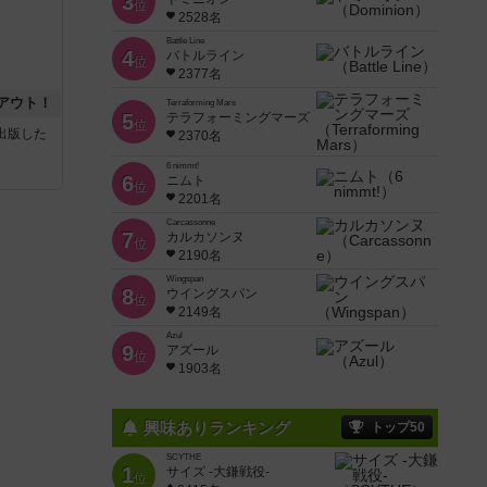
3
位
2528名
Battle Line
4
バトルライン
位
2377名
アウト！
Terraforming Mars
5
テラフォーミングマーズ
位
sが出版した
2370名
6 nimmt!
6
ニムト
位
2201名
Carcassonne
7
カルカソンヌ
位
2190名
Wingspan
8
ウイングスパン
位
2149名
Azul
9
アズール
位
1903名
興味ありランキング
トップ50
SCYTHE
1
サイズ -大鎌戦役-
位