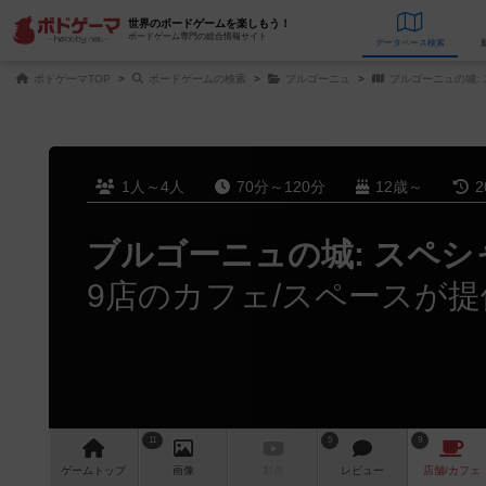
世界のボードゲームを楽しもう！
ボードゲーム専門の総合情報サイト
データベース
検
ボドゲーマTOP
ボードゲームの検索
ブルゴーニュ
ブルゴーニュの城:
1人～4人
70分～120分
12歳～
2
ブルゴーニュの城: スペ
9店のカフェ/スペースが提
11
5
9
ゲーム
トップ
画像
動画
レビュー
店舗/
カフェ