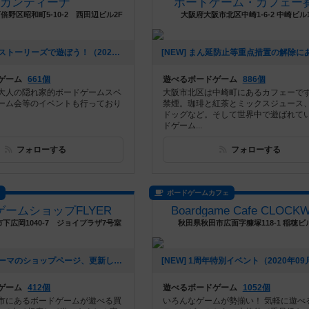
カンティーナ
ボードゲーム・カフェー
野区昭和町5-10-2 西田辺ビル2F
大阪府大阪市北区中崎1-6-2 中崎ビル1
[NEW] タイムストーリーズで遊ぼう！（2022年12月14日 17時39分）
ゲーム
661個
遊べるボードゲーム
886個
大人の隠れ家的ボードゲームスペ
大阪市北区は中崎町にあるカフェーで
ーム会等のイベントも行っており
禁煙。珈琲と紅茶とミックスジュース
ドッグなど。そして世界中で遊ばれて
ドゲーム...
フォローする
フォローする
ス
ボードゲームカフェ
ームショップFLYER
Boardgame Cafe CLOCK
下広岡1040-7 ジョイプラザ7号室
秋田県秋田市広面字糠塚118-1 稲穂ビ
[NEW] ボドゲーマのショップページ、更新しました！（2021年08月10日 07時08分）
ゲーム
412個
遊べるボードゲーム
1052個
市にあるボードゲームが遊べる買
いろんなゲームが勢揃い！ 気軽に遊べ