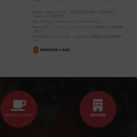
※Apple、Apple のロゴ は、米国および他の国々で登録された
Apple Inc.の商標です。
※App Store は、Apple Inc.のサービスマークです。
※Android は、グーグル インコーポレイテッドの商標または登録商
標です。
※Google Play とそのロゴは、Google Inc.の商標または登録商標で
す。
ボードゲームカフェ
運営者情報