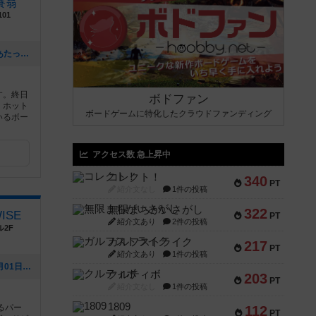
賽翁
01
[NEW] まん延防止等重点措置の解除にあたって（2022年03月22日 13時41分）
す。終日
ボドファン
、ホット
ボードゲームに特化したクラウドファンディング
いるボー
アクセス数 急上昇中
コレクト！
340
PT
紹介文なし
1件の投稿
無限まちがいさがし
322
WISE
PT
紹介文あり
2件の投稿
ル2F
ガルフストライク
217
PT
紹介文あり
1件の投稿
[NEW] 1周年特別イベント（2020年09月01日 03時25分）
クルティボ
203
PT
紹介文なし
1件の投稿
1809
るパー
112
PT