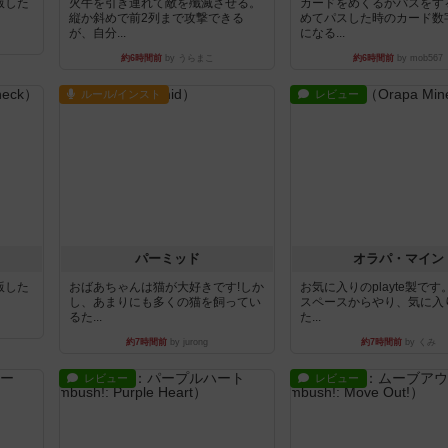
出版した
火牛を引き連れて敵を殲滅させる。
カードをめくるかパスをす
縦か斜めで前2列まで攻撃できる
めてパスした時のカード数
が、自分...
になる...
約6時間前
by うらまこ
約6時間前
by mob567
ルール/インスト
レビュー
パーミッド
オラパ・マイン
出版した
おばあちゃんは猫が大好きです!しか
お気に入りのplayte製で
し、あまりにも多くの猫を飼ってい
スペースからやり、気に入
るた...
た...
約7時間前
by jurong
約7時間前
by くみ
レビュー
レビュー