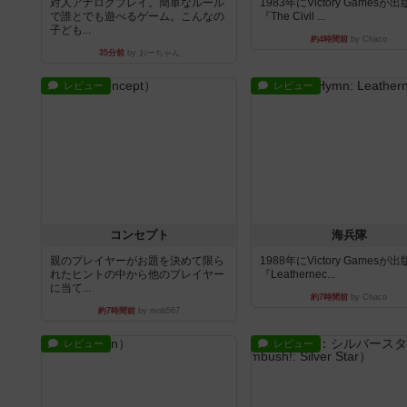
対人アナログプレイ。簡単なルール
1983年にVictory Gamesが
で誰とでも遊べるゲーム。こんなの
『The Civil ...
子ども...
約4時間前
by Chaco
35分前
by おーちゃん
レビュー
レビュー
コンセプト
海兵隊
親のプレイヤーがお題を決めて限ら
1988年にVictory Gamesが
れたヒントの中から他のプレイヤー
『Leathernec...
に当て...
約7時間前
by Chaco
約7時間前
by mob567
レビュー
レビュー