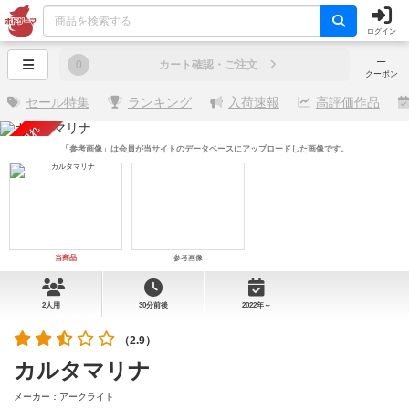
ログイン
─
0
カート確認・ご注文
クーポン
セール特集
ランキング
入荷速報
高評価作品
売り切れ
「参考画像」は会員が当サイトのデータベースにアップロードした画像です。
当商品
参考画像
2人用
30分前後
2022年～
（2.9）
カルタマリナ
メーカー：アークライト