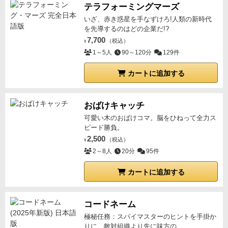
テラフォーミングマーズ
いざ、赤き惑星を手なずけろ!人類の新時代
を先導するのはどの企業だ!?
7,700
（税込）
¥
1～5人
90～120分
129件
カートに追加する
おばけキャッチ
可愛い木のおばけコマ。脳をひねって全力ス
ピード勝負。
2,500
（税込）
¥
2～8人
20分
95件
カートに追加する
コードネーム
極秘任務：スパイマスターのヒントを手掛か
りに、敵対組織より先に味方の...