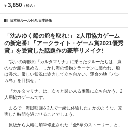
3,850
¥
（税込）
日本語ルール付き/日本語版
「沈みゆく船の舵を取れ!」 2人用協力ゲーム
の新定番! 「アークライト・ゲーム賞2021優秀
賞」を受賞した話題作の豪華リメイク!
”災いの海賊船「カルタマリナ」に乗ったクルーたちは、嵐
のなか船を進める。しかし海の怪物クラーケンに襲われ、船
は浸水。厳しい状況に協力して立ち向かい、運命の地「バン
カ島」を目指せ。”
『カルタマリナ』は、次々と襲い来る困難に立ち向かう、2
人用協力ゲームです。
まるで「海賊映画を2人で一緒に体験した」かのような、充
実した時間を過ごせることでしょう。
原版から大幅に加筆修正された「全5章のストーリー」と、