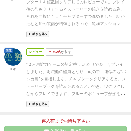
プター１を複数回クリアしてのレビューです。
プレイ
後の印象
クリアするとストーリーの続きを読める為、
それを目標に１日１チャプターずつ進めました。
話が
進むと船の装備が増強されるので、追加アクションを
含め航海がさらに楽しくなります。（大砲で通れない
続きを見る
道を通れる様にしたり、排水しやすくなったり）
沈没
条件が迫るスリルとクリア出来た達成感が味わえる良
国王
レビュー
302名
が参考
作だと思いました。
ルール
浸水し続ける船を同じ方向
が描かれた手札で進め、沈む前にゴールを目指す1～2
“２人用協力ゲームの新定番”。ふたりで楽しくプレイ
人の協力ゲームです。
船が沈まない様にこまめに排水
山彦
しました。
海賊船の船員となり、嵐の中、運命の地“バ
するか、思い切って前進するか。プレイヤーの判断力
ンカ島”を目指します。
チャプターをクリアすると、ス
も求められます。
総評
チャプター１からのんびり構え
トーリーブックを読み進めることができ、ワクワクし
てると容赦なく沈めてくる為、頭を悩ませてくれるゲ
ながらプレイできます。
ブルーの水キューブが船を表
ームです。ここはもう何回もやってるし余裕だろうと
すボード上に増えてくると、水浸しになったカルタマ
思ってたらあっさり沈みました。
スキルが違うキャラ
続きを見る
リナ号の船内を想像しハラハラします。
手札を排水に
毎に、固定して最後までクリアを目指すのも楽しそう
使用するか船の進行に使用するか、タイミングと決断
です。
全チャプターをクリア出来た時は凄い達成感も
再入荷までお待ち下さい
が航海の行方を左右します。
システムが、ストーリー
ありましたので、是非プレイを通して味わって頂きた
と良くマッチしていると思いました。