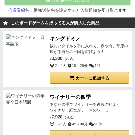
入荷通知を受け取る
いです。
※協力ゲームなこともありご一緒した時はつ
い指示したくなってしまいますが、相手の意見も聞き
会員登録
後、通知送信先を設定すると入荷通知を受け取れます
楽しく遊びましょう。
このボードゲームを持ってる人が購入した商品
キングドミノ
欲しいタイルを手に入れて、森や海、草原の
広がる自分の王国を広げよう！
3,300
（税込）
¥
2～4人
15～20分
49件
カートに追加する
ワイナリーの四季
あなたの手でワイナリーを復興させよう！
ワイナリー経営がテーマのワー...
7,920
（税込）
¥
1～6人
45～90分
90件