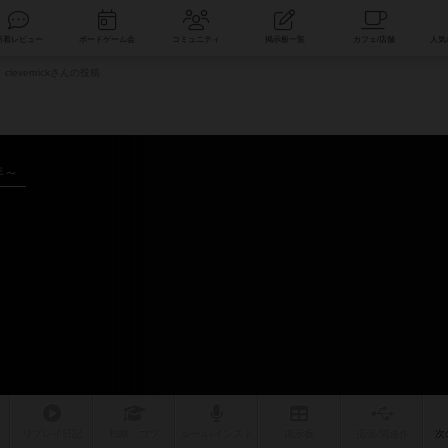
索
新着レビュー
ボードゲーム会
コミュニティ
掲示板一覧
clevertrickさんの投稿
年～
リプレイ
日記
戦略
・コツ
ルール
/インスト
掲示板
拡張/関連
作
次