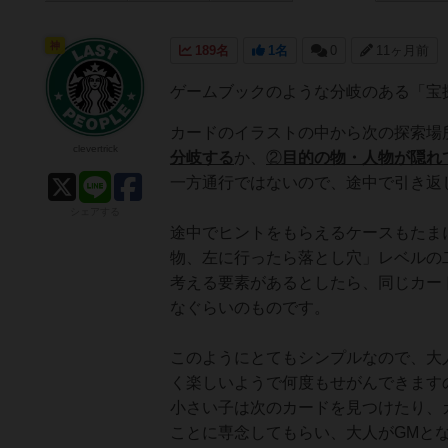
神
189名
1名
0
11ヶ月前
ゲームブックのような分岐のある「宝
カードのイラストの中から次の探索場
clevertrick
分岐する
か、
②
目的の物・人物が隠れ
一方通行ではないので、途中で引き返
シェアする
途中でヒントをもらえるケースもたま
物、左に行ったら落とし穴」レベルの
考える要素があるとしたら、同じカー
なぐらいのものです。
このようにとてもシンプルなので、大人
く楽しいようで何度もせがんできます
小さい子は次のカードを見つけたり、
ことに専念してもらい、大人がGMと