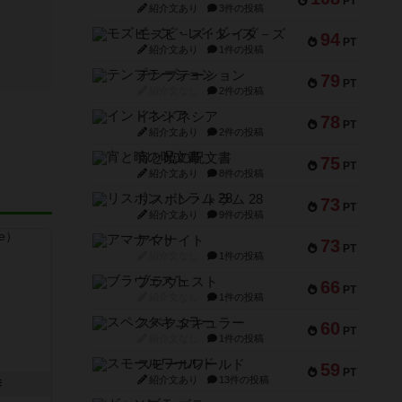
PT
紹介文あり
3件の投稿
モズビ－ズ・レイダ－ズ
94
PT
紹介文あり
1件の投稿
テンプテーション
79
PT
紹介文なし
2件の投稿
インドネシア
78
PT
紹介文あり
2件の投稿
宵と暁の呪文書
75
PT
紹介文あり
8件の投稿
リスボン・トラム 28
73
PT
紹介文あり
9件の投稿
アマナイト
73
PT
紹介文なし
1件の投稿
ブラヴェスト
66
PT
紹介文なし
1件の投稿
スペクタキュラー
60
PT
紹介文なし
1件の投稿
スモールワールド
59
PT
紹介文あり
13件の投稿
季