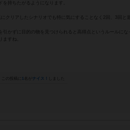
ドを持ちたがるようになります。
既にクリアしたシナリオでも特に気にすることなく2回、3回と
を引かずに目的の物を見つけられると高得点というルールにな
りますね。
この投稿に
1
名が
ナイス！
しました