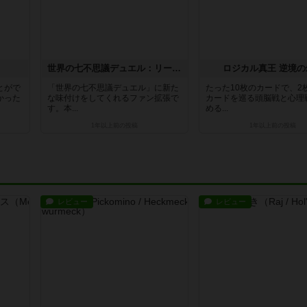
世界の七不思議デュエル：リーダーズ（ファン拡張）
ロジカル真王 逆境の
とがで
「世界の七不思議デュエル」に新た
たった10枚のカードで、2
かった
な味付けをしてくれるファン拡張で
カードを巡る頭脳戦と心理
す。本...
める...
1年以上前
の投稿
1年以上前
の投稿
レビュー
レビュー