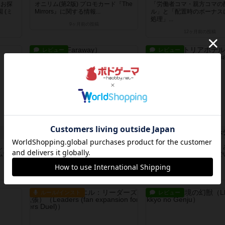
をお探
オニリム(第2版) プロモカード『The
「労働者コマ・親方コマの
 (ミ
Mirrors』に関する情報...
ル」と「配置時のボーナス
処理」...
9ヶ月前
の投稿
12ヶ月前
の投稿
レビュー
レビュー
ファラウェイ
しさ」
良い点がたくさんあるゲームでした
最初にお断りしておくと、
ムで
（語彙力）以下、良いと感じた点に
意的ではない内容を含んで
ついて...
で、あ...
1年以上前
の投稿
1年以上前
の投稿
ルール/インスト
レビュー