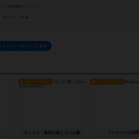
イン/会員登録でコメント
ログインする
ルストーリーのトップに戻る
ルール/インスト
ルール/インスト
オニリム：最初の旅と七つの書
ワイナリーの四