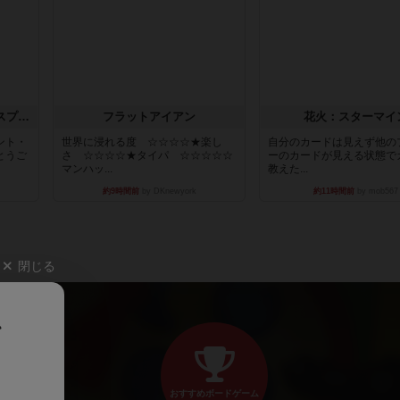
トランスオリエント・エクスプレス
フラットアイアン
花火：スターマイ
ント・
世界に浸れる度 ☆☆☆☆★楽し
自分のカードは見えず他の
とうご
さ ☆☆☆☆★タイパ ☆☆☆☆☆
ーのカードが見える状態で
マンハッ...
教えた...
約9時間前
by DKnewyork
約11時間前
by mob567
閉じる
、
おすすめボードゲーム