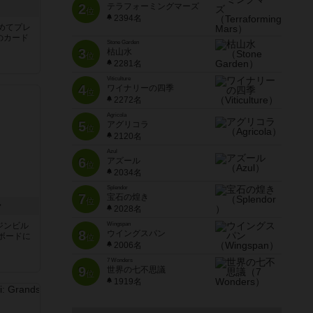
2
テラフォーミングマーズ
き
位
2394名
めてプレ
のカード
Stone Garden
3
枯山水
位
2281名
Viticulture
4
ワイナリーの四季
位
2272名
Agricola
5
アグリコラ
位
2120名
Azul
6
アズール
位
2034名
Splendor
7
宝石の煌き
位
ン
2028名
ジンビル
Wingspan
8
ウイングスパン
ボードに
位
2006名
7 Wonders
9
世界の七不思議
位
1919名