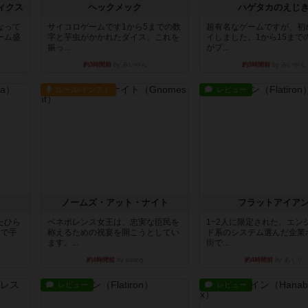
ィクス
ヘックメック
ハゲタカのえじ
なって
サイコロゲームです1から5までの数
超有名なゲームですが、初
ーム盛
字と芋虫がかかれたダイス。これを
イしました。1から15まで
振っ...
がプ...
約3時間前
by みいやん
約3時間前
by みいやん
ルール/インスト
レビュー
ノームズ・アット・ナイト
フラットアイア
たひら
ベネボレンス女王は、忠実な臣民を
1~2人に限定された、エン
まで手
称えるための祝宴を開こうとしてい
ド系のシステム選んだ企業
ます。...
街で...
約4時間前
by jurong
約4時間前
by あくり
レビュー
レビュー