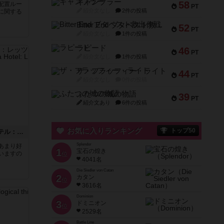
ギャンブラー
58
配置ルー
PT
紹介文なし
2件の投稿
に関する
Bitter End ブタペスト救出作戦
52
PT
紹介文なし
1件の投稿
ラピード
46
PT
紹介文なし
1件の投稿
ザ・フラッフィー・ライト
44
PT
紹介文なし
0件の投稿
ふたつの城の物語
39
PT
紹介文あり
6件の投稿
お気に入りランキング
トップ50
グランドオーストリアホテル：レッツ・ワルツ！（拡張）
Splendor
あまり好
1
宝石の煌き
いますの
位
4041名
Die Siedler von Catan
2
カタン
位
3616名
Dominion
3
ドミニオン
位
2529名
Battle Line