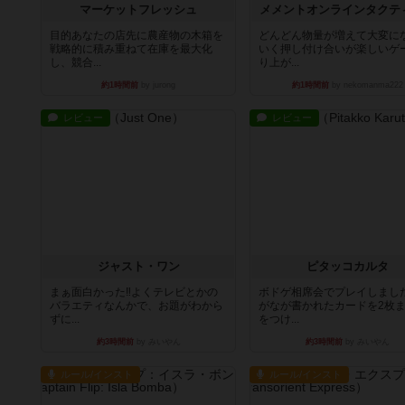
マーケットフレッシュ
メメントオンラインタクテ
目的あなたの店先に農産物の木箱を
どんどん物量が増えて大変に
戦略的に積み重ねて在庫を最大化
いく押し付け合いが楽しいゲ
し、競合...
り上が...
約1時間前
by jurong
約1時間前
by nekomanma222
レビュー
レビュー
ジャスト・ワン
ピタッコカルタ
まぁ面白かった‼️よくテレビとかの
ボドゲ相席会でプレイしまし
バラエティなんかで、お題がわから
がなが書かれたカードを2枚
ずに...
をつけ...
約3時間前
by みいやん
約3時間前
by みいやん
ルール/インスト
ルール/インスト