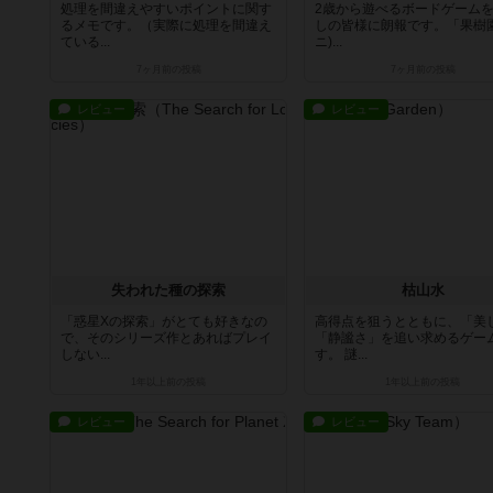
処理を間違えやすいポイントに関す
2歳から遊べるボードゲーム
るメモです。（実際に処理を間違え
しの皆様に朗報です。「果樹園
ている...
ニ)...
7ヶ月前
の投稿
7ヶ月前
の投稿
レビュー
レビュー
失われた種の探索
枯山水
「惑星Xの探索」がとても好きなの
高得点を狙うとともに、「美
で、そのシリーズ作とあればプレイ
「静謐さ」を追い求めるゲー
しない...
す。 謎...
1年以上前
の投稿
1年以上前
の投稿
レビュー
レビュー