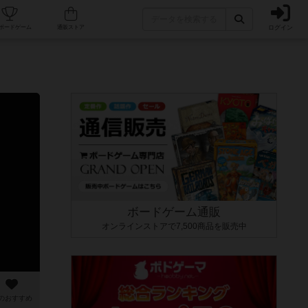
ログイン
カフェ/店舗
人気ボードゲーム
通販ストア
ボードゲーム通販
オンラインストアで7,500商品を販売中
のおすすめ