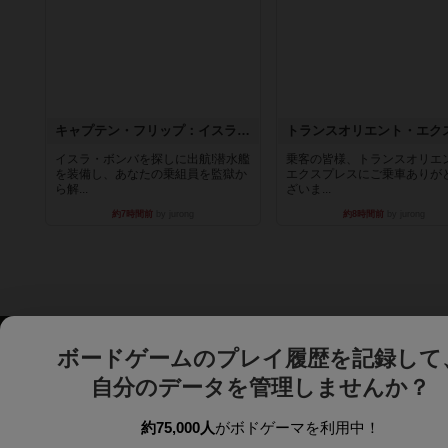
キャプテン・フリップ：イスラ・ボンバ
イスラ・ボンバを探しに出航!潜水艦
乗客の皆様、トランスオリエ
を装備し、あなたの乗組員を監獄か
エクスプレスにご乗車ありが
ら解...
ざいま...
約7時間前
by jurong
約8時間前
by jurong
ボードゲームのプレイ履歴を記録して
自分のデータを管理しませんか？
約75,000人
がボドゲーマを利用中！
ボドゲーマTOP
ボードゲーム通販