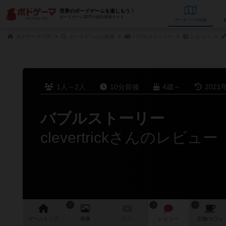
世界のボードゲームを楽しもう！
ボードゲーム専門の総合情報サイト
データベース
検
ボドゲーマTOP
ボードゲームの検索
バブルストーリー
レビュー
1人～2人
10分前後
4歳～
2021
バブルストーリー
clevertrickさんのレビュー
2
1
2
ゲーム
トップ
画像
動画
レビュー
店舗/
カフェ