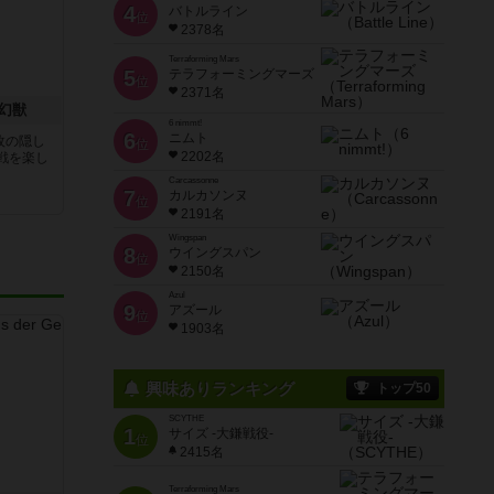
4
バトルライン
位
2378名
Terraforming Mars
5
テラフォーミングマーズ
位
2371名
幻獣
6 nimmt!
6
ニムト
枚の隠し
位
2202名
戦を楽し
Carcassonne
7
カルカソンヌ
位
2191名
Wingspan
8
ウイングスパン
位
2150名
Azul
9
アズール
位
1903名
興味ありランキング
トップ50
SCYTHE
1
サイズ -大鎌戦役-
位
2415名
Terraforming Mars