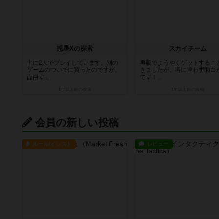
惑星Xの探索
スカイチーム
主に2人でプレイしています。別の
再販でようやくゲットするこ
ゲームのついでに買ったのですが、
きましたが、噂に違わず面白
面白す...
です！...
1年以上前
の投稿
1年以上前
の投稿
会員の新しい投稿
ルール/インスト
レビュー