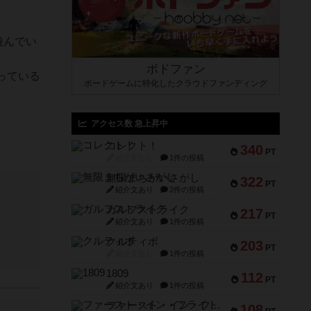
遊んでい
ボドファン
っている
ボードゲームに特化したクラウドファンディング
アクセス数 急上昇中
コレクト！
340
PT
紹介文なし
1件の投稿
無限まちがいさがし
322
PT
紹介文あり
2件の投稿
ガルフストライク
217
PT
紹介文あり
1件の投稿
クルティボ
203
PT
紹介文なし
1件の投稿
1809
112
PT
紹介文あり
1件の投稿
ファースト・イン・フライト
108