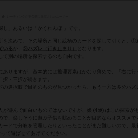
レーティングが非公開に設定されたユーザー
探し」あるいは「かくれんぼ 」です。
所を決めて、その場所と同じ絵柄のカードを探して引くと、
①
ている
か、
③
ハズレ
（行き止まり）
となります。
して別の場所を探索するのも自由です。
にありますが、基本的には推理要素はかなり薄めで、「右に行
二択・三択が続きます。
ドの選択肢で目的のものが見つかったら、もう一方は多分ハズ
が遊んで面白いものではないですが、娘 (4歳) はこの探索が
ので、楽しそうに遊ぶ子供を眺めることが目的ならオススメで
カードで分岐を管理したりといったことがまだ難しいので、最
なって遊ばせてあげてください。