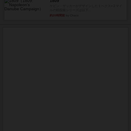
1809
ケビン・ザッカーがデザインした１ヘクス=２マイ
ルの戦役級シリーズは以下...
約20時間前
by Chaco