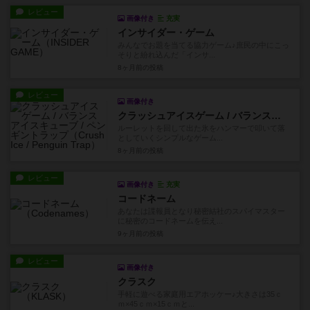
レビュー
画像付き
充実
インサイダー・ゲーム
みんなでお題を当てる協力ゲーム♪庶民の中にこっ
そりと紛れ込んだ「インサ...
8ヶ月前
の投稿
レビュー
画像付き
クラッシュアイスゲーム / バランスアイスキューブ / ペンギントラップ
ルーレットを回して出た氷をハンマーで叩いて落
としていくシンプルなゲーム...
8ヶ月前
の投稿
レビュー
画像付き
充実
コードネーム
あなたは諜報員となり秘密結社のスパイマスター
に秘密のコードネームを伝え...
9ヶ月前
の投稿
レビュー
画像付き
クラスク
手軽に遊べる家庭用エアホッケー♪大きさは35ｃ
ｍ×45ｃｍ×15ｃｍと...