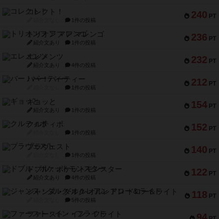
コレクト！
240
PT
紹介文なし
1件の投稿
トリオンフ ア マレンゴ
236
PT
紹介文あり
1件の投稿
エレメンツ
232
PT
紹介文あり
4件の投稿
バー！パーティー
212
PT
紹介文なし
1件の投稿
ギョッと
154
PT
紹介文あり
1件の投稿
クルティボ
152
PT
紹介文なし
1件の投稿
ブラヴェスト
140
PT
紹介文なし
1件の投稿
ドブル：ポケットモンスター
122
PT
紹介文あり
4件の投稿
ジャンヌ・ダルク-オルレアン ドロー＆ライト
118
PT
紹介文なし
5件の投稿
ファースト・イン・フライト
94
PT