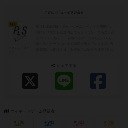
このレビューの投稿者
仙人
毎月1回日曜日にボードゲームイベントを開催中♪
おひとり様でも友達同士でもファミリーでも楽しめ
る ライトでちょこっと遊べるゲームからじっくり
遊べるヘビーなものまで幅広く揃えています😊 JR
ピアレス・ ステ
奈良駅から徒歩５分、近鉄新大宮駅から徒歩7分の
ージ
場所にあるフリースペースです。
シェアする
マイボードゲーム登録者
736
943
323
846
興味あり
経験あり
お気に入り
持ってる