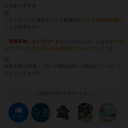
ともあります💰
しかしゲームを進めていくと対価以上の
大きな利益を産む
ことが出来ます✨
「産業革命」というワード
だけでもわくわくしますが
3人4
人でプレイしても楽しめる絶妙なゲームバランス
です♪
⁡対象年齢は14歳～♪プレイ時間は60～120分⌛2人～4人で
プレイできます🥳
この投稿に
5
名が
ナイス！
しました
ナイス！