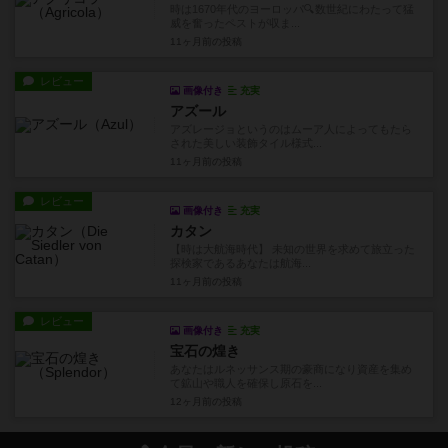
時は1670年代のヨーロッパ🔍数世紀にわたって猛
威を奮ったペストが収ま...
11ヶ月前
の投稿
レビュー
画像付き
充実
アズール
アズレージョというのはムーア人によってもたら
された美しい装飾タイル様式...
11ヶ月前
の投稿
レビュー
画像付き
充実
カタン
【時は大航海時代】 未知の世界を求めて旅立った
探検家であるあなたは航海...
11ヶ月前
の投稿
レビュー
画像付き
充実
宝石の煌き
あなたはルネッサンス期の豪商になり資産を集め
て鉱山や職人を確保し原石を...
12ヶ月前
の投稿