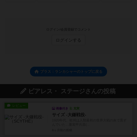
ログイン/会員登録でコメント
ログインする
ブラス：ランカシャーのトップに戻る
ピアレス・ ステージさんの投稿
レビュー
画像付き
充実
サイズ -大鎌戦役-
1920年代、欧州は人類最初の世界大戦の灰で黒ず
んでいた…重装甲兵器(...
8ヶ月前
の投稿