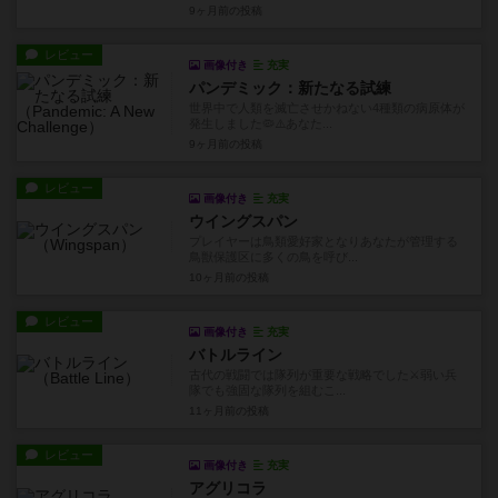
9ヶ月前
の投稿
レビュー
画像付き
充実
パンデミック：新たなる試練
世界中で人類を滅亡させかねない4種類の病原体が
発生しました🦠⚠️あなた...
9ヶ月前
の投稿
レビュー
画像付き
充実
ウイングスパン
プレイヤーは鳥類愛好家となりあなたが管理する
鳥獣保護区に多くの鳥を呼び...
10ヶ月前
の投稿
レビュー
画像付き
充実
バトルライン
古代の戦闘では隊列が重要な戦略でした⚔️弱い兵
隊でも強固な隊列を組むこ...
11ヶ月前
の投稿
レビュー
画像付き
充実
アグリコラ