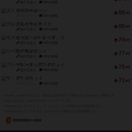
紹介文あり
3件の投稿
ダイススローン
88
PT
紹介文なし
1件の投稿
ガルフストライク
80
PT
紹介文あり
1件の投稿
モズビ－ズ・レイダ－ズ
79
PT
紹介文あり
1件の投稿
リー対グラント
77
PT
紹介文あり
1件の投稿
ブレーキング・アウェイ
75
PT
紹介文あり
4件の投稿
ザ・フラッド
71
PT
紹介文なし
1件の投稿
※Apple、Apple のロゴ は、米国および他の国々で登録されたApple Inc.の商標です。
※App Store は、Apple Inc.のサービスマークです。
※Android は、グーグル インコーポレイテッドの商標または登録商標です。
※Google Play とそのロゴは、Google Inc.の商標または登録商標です。