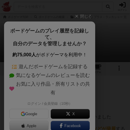
ログイン
閉じる
ボドゲーマTOP
ボードゲームの検索
ブラス
ブラス：ランカシャー 完全
ボードゲームのプレイ履歴を記録し
て、
ブラス：ランカシャー
自分のデータを管理しませんか？
ピアレス・ ステージさんのレビュー
約75,000人
がボドゲーマを利用中！
遊んだボードゲームを記録する
6
3
18
129
トップ
画像
動画
レビュー
カフェ
気になるゲームのレビューを読む
お気に入り作品・所有リストの共
333名
5名
0
10ヶ月前
有
ログイン / 会員登録（10秒）
時は1770～1870年のイングランド
Google
X
船や運河の時代から大きく変わろうとしていました
Apple
Facebook
「産業革命」
が起こり
蒸気機関、製鉄技術などが発展
する