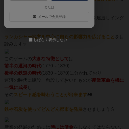
中
または
メールで会員登録
プレイヤーのあなたはさまざまな産業施設を建造しイング
ランド北西の
ランカシャー地方を中心に自らの影響力を広げること
を目
しばらく表示しない
論みます✨
このゲームの
大きな特徴として
は
前半の運河の時代
(1770～1830)
後半の鉄道の時代
(1830～1870)に分かれており
運河の時代に建設、敷設しておいたものが
産業革命を機に
一気に成長
し
その
スピード感を味わうことが出来ます
🚂
鉄や石炭を使ってどんどん都市を発展
させましょう💪
産業の発展のためには
時には借金
をしなくてはならないこ