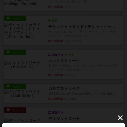
り、そのうち3つ選んで、同...
約10時間前
by ジェイとと
レビュー
充実
チケットトゥライド / チケットトゥライドアメリカ
デジタルソロプレイ。元祖チケライ？マップがた
くさん出てるからどれをプレ...
約12時間前
by おーちゃん
レビュー
画像付き
充実
ホットストリーク
星7軽〜中量級を中心にプレイするゲーマーの感想
です。ボードゲーム会にて...
約18時間前
by おとん
レビュー
ガルフストライク
1983年にVictory Gamesが出版した『Gulf Strik...
約19時間前
by Chaco
リプレイ
画像付き
ディジットコード
やっぱり論理ゲームは面白い。息子とリプレイし