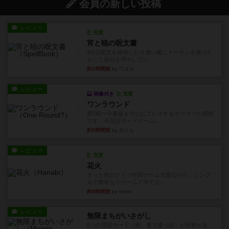
会員の新しい投稿
レビュー
充実
宵と暁の呪文書
4/5点呪文を修得したり使い魔にトークンを捧げた
りして得点を増やしてい...
約1時間前
by ワタル
レビュー
画像付き
充実
ワンラウンド
星5軽〜中量級を中心にプレイするゲーマーの感想
です。今回はボードゲーム...
約5時間前
by おとん
レビュー
充実
花火
ずっと前のドイツ年間ゲーム大賞ながら、シンプ
ルで簡単な小ゲームで今でも...
約8時間前
by tamio
レビュー
無限まちがいさがし
6つの場面カード（表、裏で違う絵）が何枚かあ