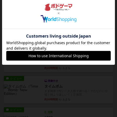
ました。息子の勝ち。これリ...
約19時間前
by くみ
リプレイ
充実
アルゴ
アルゴがとても好きで、たぶんプレイ回数が最も
多いゲームです。なんといっ...
約19時間前
by おとん
リプレイ
画像付き
タイムボム
僕はホントに嘘が下手なようで、すぐバレますみ
んなホント、嘘が上手ですよ...
約20時間前
by あまる
レビュー
画像付き
タイムボム
まず簡単で軽い！大人数で遊べる！それなのに小
箱！何より楽しい！！正体隠...
約20時間前
by あまる
レビュー
充実