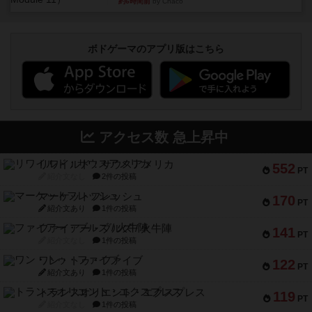
約6時間前
by Chaco
ボドゲーマのアプリ版はこちら
アクセス数 急上昇中
リワイルド：サウスアメリカ
552
PT
紹介文なし
2件の投稿
マーケットフレッシュ
170
PT
紹介文あり
1件の投稿
ファイアー・ブルズ / 火牛陣
141
PT
紹介文なし
1件の投稿
ワン・トゥ・ファイブ
122
PT
紹介文あり
1件の投稿
トランスオリエント・エクスプレス
119
PT
紹介文なし
1件の投稿