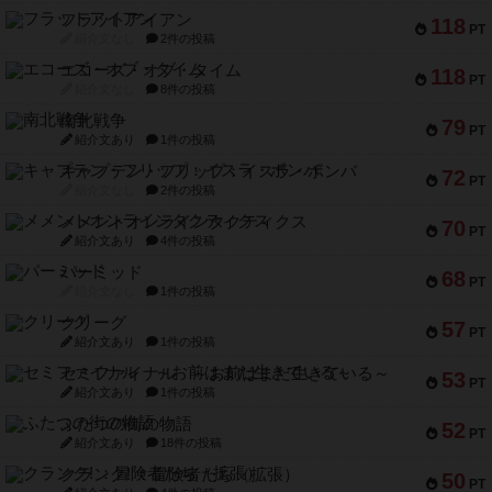
フラットアイアン
118
PT
紹介文なし
2件の投稿
エコーズ・オブ・タイム
118
PT
紹介文なし
8件の投稿
南北戦争
79
PT
紹介文あり
1件の投稿
キャプテン・フリップ：イスラ・ボンバ
72
PT
紹介文なし
2件の投稿
メメントオンラインタクティクス
70
PT
紹介文あり
4件の投稿
パーミッド
68
PT
紹介文なし
1件の投稿
クリーグ
57
PT
紹介文あり
1件の投稿
セミファイナル ～お前はまだ生きている～
53
PT
紹介文あり
1件の投稿
ふたつの街の物語
52
PT
紹介文あり
18件の投稿
クランク! ：冒険者たち（拡張）
50
PT