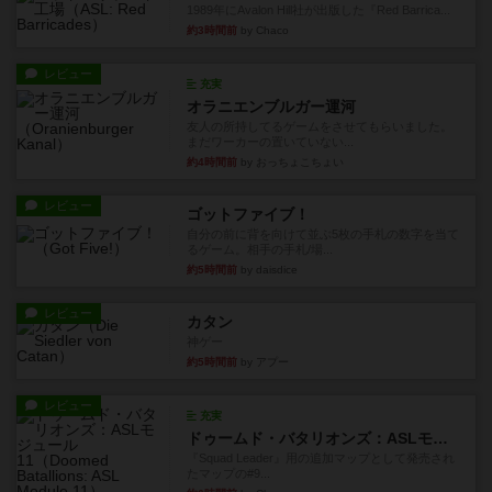
1989年にAvalon Hill社が出版した『Red Barrica...
約3時間前
by Chaco
レビュー
充実
オラニエンブルガー運河
友人の所持してるゲームをさせてもらいました。
まだワーカーの置いていない...
約4時間前
by おっちょこちょい
レビュー
ゴットファイブ！
自分の前に背を向けて並ぶ5枚の手札の数字を当て
るゲーム。相手の手札/場...
約5時間前
by daisdice
レビュー
カタン
神ゲー
約5時間前
by アプー
レビュー
充実
ドゥームド・バタリオンズ：ASLモジュール11
『Squad Leader』用の追加マップとして発売され
たマップの#9...