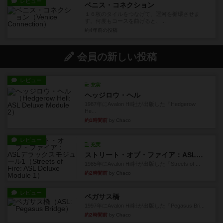
レビュー
ベニス・コネクション
１６枚のタイルをつなげて、運河を循環させま
す。何度もコースを曲げると、...
約4年前
の投稿
会員の新しい投稿
レビュー
充実
ヘッジロウ・ヘル
1987年にAvalon Hill社が出版した『Hedgerow
He...
約1時間前
by Chaco
レビュー
充実
ストリート・オブ・ファイア：ASLデラックスモジュール1
1985年にAvalon Hill社が出版した『Streets of ...
約2時間前
by Chaco
レビュー
ペガサス橋
1997年にAvalon Hill社が出版した『Pegasus Bri...
約2時間前
by Chaco