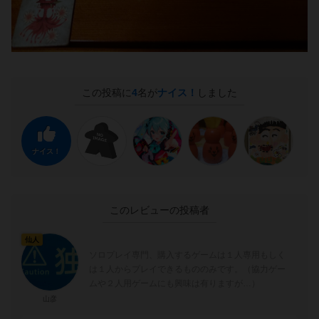
この投稿に
4
名が
ナイス！
しました
ナイス！
このレビューの投稿者
仙人
ソロプレイ専門、購入するゲームは１人専用もしく
は１人からプレイできるもののみです。（協力ゲー
ムや２人用ゲームにも興味は有りますが…）
山彦