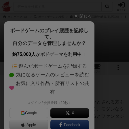
ログイン
閉じる
ボドゲーマTOP
ボードゲームの検索
ボタニク 日本語版の通販/商品詳細
ボードゲームのプレイ履歴を記録し
て、
ボタニク
自分のデータを管理しませんか？
山彦さんのレビュー
約75,000人
がボドゲーマを利用中！
遊んだボードゲームを記録する
1
1
4
31
トップ
画像
動画
レビュー
カフェ
気になるゲームのレビューを読む
お気に入り作品・所有リストの共
325名
4名
0
約4年前
有
レーティングが非公開に設定されたユーザー
４本の腕を持った女性のイラストに、ドキッとされる方も
ログイン / 会員登録（10秒）
いらっしゃるようですが…。リアルではなく、モダンなタ
Google
X
ッチのイラストなので、実際に箱を手にするとファンタジ
ックな印象を受けます。
Apple
Facebook