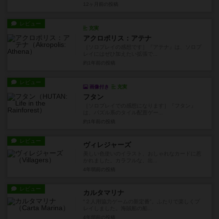
12ヶ月前
の投稿
レビュー
充実
アクロポリス：アテナ
［ソロプレイの感想です］『アテナ』は、ソロプ
レイにはぜひ加えたい拡張で...
約1年前
の投稿
レビュー
画像付き
充実
フタン
［ソロプレイでの感想になります］『フタン』
は、パズル系のタイル配置ゲー...
約1年前
の投稿
レビュー
ヴィレジャーズ
美しい色使いのイラスト、おしゃれなカードに惹
かれました。カラフルな、出...
4年弱前
の投稿
レビュー
カルタマリナ
“２人用協力ゲームの新定番”。ふたりで楽しくプ
レイしました。海賊船の船...
4年弱前
の投稿