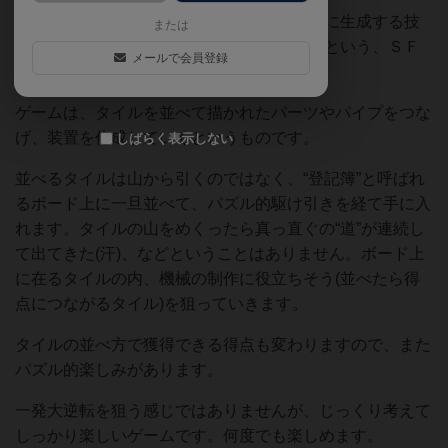
ゲームの設定は、メカ植物学(食料を機械的に生成する技
または
術)で錆と有毒ガスに汚染された惑星を救うという、ＳＦ
メールで会員登録
作品です。
ゲームは、タイルを並べて描かれたパーツやパイプをつな
げ、装置を作成していくというものです。
しばらく表示しない
並べるタイルは山から引くのではなく、“登記簿”と呼ばれ
るボード上に一旦並べて、パズル的駆け引きを経て手に入
れます。タイルの山をめくったら真っ直ぐの“道”が連続し
て出てきた(汗)、などということはありません。ボード上
に在るタイルの内、機械の制作に役立ちそう(並べたら得
点につながるタイル)を狙っていきます。
タイルの並べ方で獲得できる得点も変わりますので、また
パズル的楽しみがあります。
一発大逆転を狙う感じではありませんが、じっくり考えて
しっかり楽しいゲームです。何度でも楽しめます。