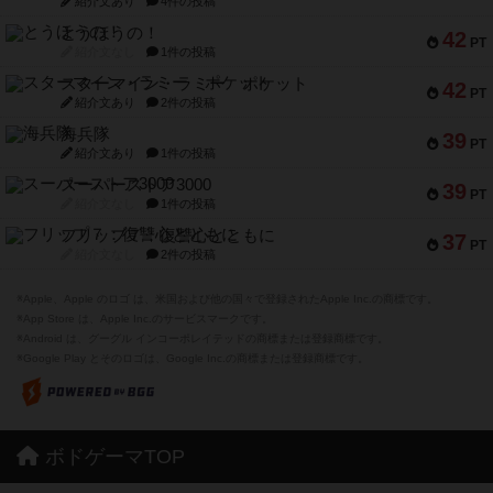
紹介文あり
4件の投稿
とうほうの！
42
PT
紹介文なし
1件の投稿
スターマイン・ラミー ポケット
42
PT
紹介文あり
2件の投稿
海兵隊
39
PT
紹介文あり
1件の投稿
スーパーストア3000
39
PT
紹介文なし
1件の投稿
フリップ７：復讐心とともに
37
PT
紹介文なし
2件の投稿
※Apple、Apple のロゴ は、米国および他の国々で登録されたApple Inc.の商標です。
※App Store は、Apple Inc.のサービスマークです。
※Android は、グーグル インコーポレイテッドの商標または登録商標です。
※Google Play とそのロゴは、Google Inc.の商標または登録商標です。
ボドゲーマTOP