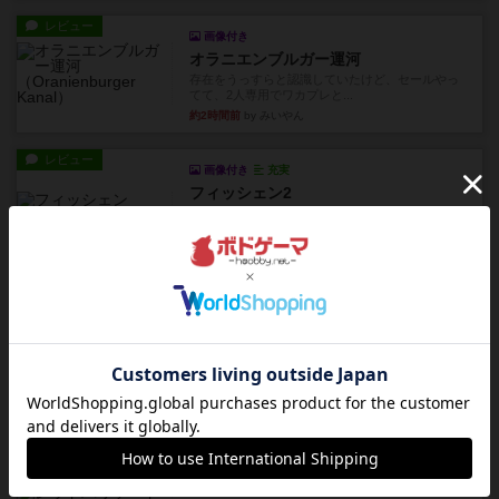
レビュー
画像付き
オラニエンブルガー運河
存在をうっすらと認識していたけど、セールやっ
てて、2人専用でワカプレと...
約2時間前
by みいやん
レビュー
画像付き
充実
フィッシェン2
ゲームの流れはフィッシェンだが、ゲーム開始時
はペリカンとエビの2スート...
約3時間前
by うらまこ
レビュー
パイパー戦闘団2
1996年にAvalon Hill社が出版した『Kampfgruppe...
約3時間前
by Chaco
レビュー
パイパー戦闘団1
1993年にAvalon Hill社が出版した『Kampfgruppe...
約3時間前
by Chaco
レビュー
レッドバリケ－ド工場