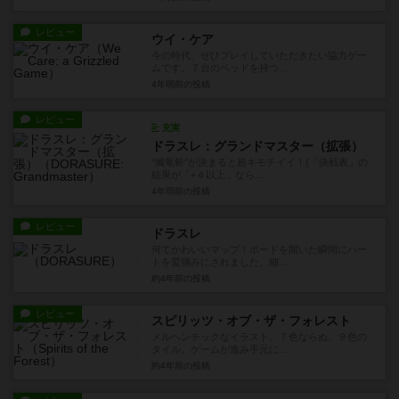
レビュー
ウイ・ケア
今の時代、ぜひプレイしていただきたい協力ゲー
ムです。７台のベッドを持つ...
4年弱前
の投稿
レビュー
充実
ドラスレ：グランドマスター（拡張）
“滅竜斬”が決まると超キモチイイ！(「決戦表」の
結果が「+４以上」なら...
4年弱前
の投稿
レビュー
ドラスレ
何てかわいいマップ！ボードを開いた瞬間にハー
トを鷲掴みにされました。細...
約4年前
の投稿
レビュー
スピリッツ・オブ・ザ・フォレスト
メルヘンチックなイラスト。７色ならぬ、９色の
タイル。ゲームが進み手元に...
約4年前
の投稿