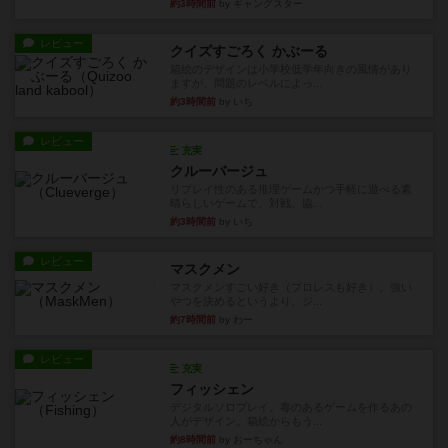
約3時間前
by ギャングスター
レビュー
クイズすごろく かぶーる
箱絵のデザインは小学校低学年向きの風情があり
ますが、問題のレベルによっ...
約3時間前
by いち
レビュー
充実
クルーバージュ
リプレイ性のある推理ゲームかつ手軽に遊べる素
晴らしいゲームで、対戦、協...
約3時間前
by いち
レビュー
マスクメン
マスクメンすごい好き（プロレスも好き）。強い
やつを決めるというより、ジ...
約7時間前
by わー
レビュー
充実
フィッシェン
デジタルソロプレイ。毒のあるゲームを作るあの
人がデザイン。箱絵からもう...
約8時間前
by おーちゃん