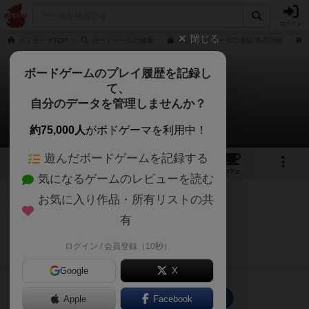
ログイン
閉じる
ボドゲーマTOP
ボードゲームの検索
ブックメイカーズの通販/商品詳細
ボードゲームのプレイ履歴を記録し
て、
ブックメイカーズ
自分のデータを管理しませんか？
1件のルール/インスト
約75,000人
がボドゲーマを利用中！
遊んだボードゲームを記録する
7
2
22
トップ
画像
動画
レビュー
カフェ
気になるゲームのレビューを読む
お気に入り作品・所有リストの共
国王
192名
1名
0
有
続きを読む（8年以上前）
ログイン / 会員登録（10秒）
asahi
Google
X
ブックメイカーズのトップに戻る
Apple
Facebook