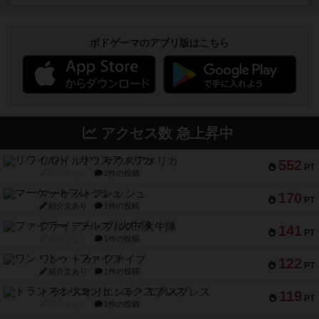
ボドゲーマのアプリ版はこちら
アクセス数 急上昇中
リワイルド：サウスアメリカ
552
PT
紹介文なし
2件の投稿
マーケットフレッシュ
170
PT
紹介文あり
1件の投稿
ファイアー・ブルズ / 火牛陣
141
PT
紹介文なし
1件の投稿
ワン・トゥ・ファイブ
122
PT
紹介文あり
1件の投稿
トランスオリエント・エクスプレス
119
PT
紹介文なし
1件の投稿