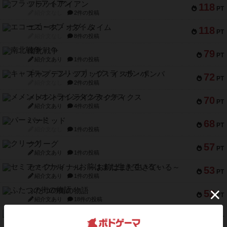
フラットアイアン
118
PT
紹介文なし
2件の投稿
エコーズ・オブ・タイム
118
PT
紹介文なし
8件の投稿
南北戦争
79
PT
紹介文あり
1件の投稿
キャプテン・フリップ：イスラ・ボンバ
72
PT
紹介文なし
2件の投稿
メメントオンラインタクティクス
70
PT
紹介文あり
4件の投稿
パーミッド
68
PT
紹介文なし
1件の投稿
クリーグ
57
PT
紹介文あり
1件の投稿
セミファイナル ～お前はまだ生きている～
53
PT
紹介文あり
1件の投稿
ふたつの街の物語
52
PT
紹介文あり
18件の投稿
クランク! ：冒険者たち（拡張）
50
PT
紹介文あり
4件の投稿