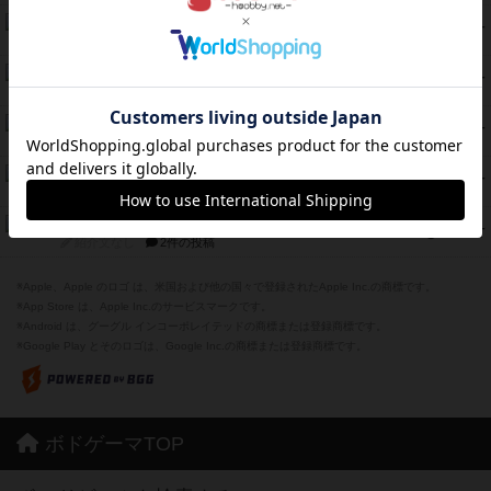
とうほうの！
42
PT
紹介文なし
1件の投稿
スターマイン・ラミー ポケット
42
PT
紹介文あり
2件の投稿
海兵隊
39
PT
紹介文あり
1件の投稿
スーパーストア3000
39
PT
紹介文なし
1件の投稿
フリップ７：復讐心とともに
37
PT
紹介文なし
2件の投稿
※Apple、Apple のロゴ は、米国および他の国々で登録されたApple Inc.の商標です。
※App Store は、Apple Inc.のサービスマークです。
※Android は、グーグル インコーポレイテッドの商標または登録商標です。
※Google Play とそのロゴは、Google Inc.の商標または登録商標です。
ボドゲーマTOP