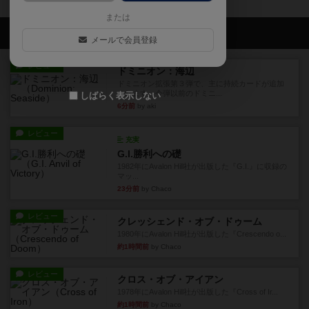
または
会員の新しい投稿
メールで会員登録
レビュー
ドミニオン：海辺
ドミニオン拡張第３弾で、主に持続カードが追加
されます。今弾以前のドミニ...
しばらく表示しない
6分前
by aki
レビュー
充実
G.I.勝利への礎
1982年にAvalon Hill社が出版した『G.I.』に収録の
マッ...
23分前
by Chaco
レビュー
クレッシェンド・オブ・ドゥーム
1980年にAvalon Hill社が出版した『Crescendo o...
約1時間前
by Chaco
レビュー
クロス・オブ・アイアン
1978年にAvalon Hill社が出版した『Cross of Ir...
約1時間前
by Chaco