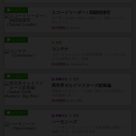
レビュー
スコードリーダー / 戦闘指揮官
1977年にAvalon Hill社が出版した、通称パープル
ボックスと...
約1時間前
by Chaco
レビュー
充実
コンテナ
【ざっくりレビュー】2026年新版、いくつかのル
ールが追加された。追加...
約2時間前
by Juin-Zuo Lin
レビュー
画像付き
充実
異世界ギルドマスターズ総集編
再販待ってました～っ (&gt;_&lt;)しかも全部入り
の総集編です...
約2時間前
by 紅い弾丸
レビュー
画像付き
充実
ハーモニーズ
『ハーモニーズ』レビュー：立体感溢れる美しい
箱庭づくり。万人受けする良...