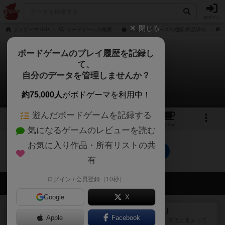
ログイン
閉じる
ボドゲーマTOP
ボードゲームの検索
ブックメイカーズの通販/商品詳細
ボードゲームのプレイ履歴を記録し
て、
ブックメイカーズ
自分のデータを管理しませんか？
0件の動画
約75,000人
がボドゲーマを利用中！
遊んだボードゲームを記録する
7
2
22
トップ
画像
動画
レビュー
カフェ
気になるゲームのレビューを読む
お気に入り作品・所有リストの共
ブックメイカーズのトップに戻る
有
ログイン / 会員登録（10秒）
会員の新しい投稿
Google
X
レビュー
ナンジャモンジャ・ミドリ
Apple
Facebook
私は吃音を持っているのですが、友達と集まって