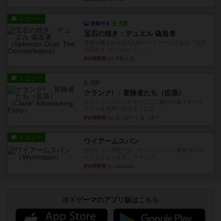
レビュー
画像付き
充実
宝石の煌き：デュエル 偽造者
筆者が最も好きな2人用ボードゲームである『宝石
の煌めき デュエル』に、...
約5時間前
by 手動人形
レビュー
充実
クランク! ：冒険者たち（拡張）
クランク！のプレイヤーごとに能力の違うキャラ
クターを使用できるようにな...
約6時間前
by ぽっぽーくるっぽー
レビュー
ワイアームスパン
初プレイの感想です。ウイングスパン履修済のコ
メントとなります。ウイング...
約6時間前
by daisdice
ボドゲーマのアプリ版はこちら