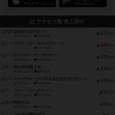
アクセス数 急上昇中
無限まちがいさがし
574
PT
紹介文あり
2件の投稿
リワイルド：サウスアメリカ
389
PT
紹介文なし
2件の投稿
アンダー・ザ・テーブラー
378
PT
紹介文あり
1件の投稿
宵と暁の呪文書
133
PT
紹介文あり
8件の投稿
セミファイナル ～お前はまだ生きている～
103
PT
紹介文あり
1件の投稿
ワン・トゥ・ファイブ
97
PT
紹介文あり
1件の投稿
南北戦争
91
PT
紹介文あり
1件の投稿
ふたつの城の物語