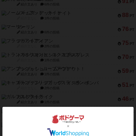
91
PT
紹介文あり
6件の投稿
ノームズ・アット・ナイト
88
PT
紹介文なし
1件の投稿
マーリン
76
PT
紹介文あり
6件の投稿
フラットアイアン
75
PT
紹介文なし
2件の投稿
トランスオリエント・エクスプレス
70
PT
紹介文なし
1件の投稿
アンブッシュ！：ムーブアウト！
59
PT
紹介文あり
1件の投稿
キャプテン・フリップ：イスラ・ボンバ
51
PT
紹介文なし
2件の投稿
ガルフストライク
46
PT
紹介文あり
1件の投稿
エコーズ・オブ・タイム
45
PT
紹介文なし
8件の投稿
スカルキング
45
PT
紹介文あり
12件の投稿