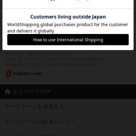
海兵隊
45
PT
紹介文あり
1件の投稿
Bitter End ブタペスト救出作戦
45
PT
紹介文なし
1件の投稿
ドコジャン
42
PT
紹介文あり
10件の投稿
※Apple、Apple のロゴ は、米国および他の国々で登録されたApple Inc.の商標です。
※App Store は、Apple Inc.のサービスマークです。
※Android は、グーグル インコーポレイテッドの商標または登録商標です。
※Google Play とそのロゴは、Google Inc.の商標または登録商標です。
ボドゲーマTOP
ボードゲームを検索する
ボードゲームの新着レビュー