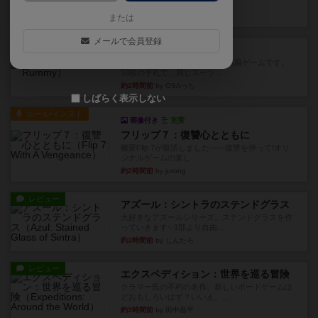
このゲームをした際、3ゲー...
1分前
by 155973
または
メールで会員登録
レビュー
ジンラミー
トランプで遊べる2人対戦の麻雀風ゲームです。
10枚の手札で、同じスーツ...
約2時間前
by OSAっち
しばらく表示しない
ルール/インスト
画像付き
充実
フリップ７：復讐心とともに
概要Flip 7が復活しました――復讐を伴って!オリ
ジナルゲームの楽し...
約2時間前
by jurong
レビュー
アズール：シントラのステンドグラス
大好きなアズールシリーズ。ステンドグラスを作
っていきます✨1部より自由...
約3時間前
by しんたろ
レビュー
エクスペディション：世界を巡る冒険
クラマー氏の不朽の名作。新しいボードゲームほ
どおもしろいはず？いいえ。...
約3時間前
by 田中昌平