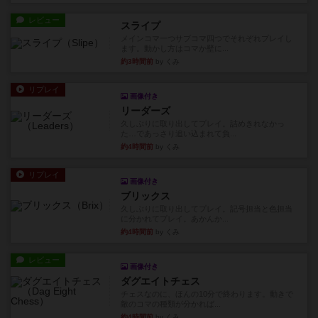
レビュー
スライプ
メインコマ一つサブコマ四つでそれぞれプレイし
ます。動かし方はコマか壁に...
約3時間前
by くみ
リプレイ
画像付き
リーダーズ
久しぶりに取り出してプレイ。詰めきれなかっ
た…であっさり追い込まれて負...
約4時間前
by くみ
リプレイ
画像付き
ブリックス
久しぶりに取り出してプレイ。記号担当と色担当
に分かれてプレイ。あかんか...
約4時間前
by くみ
レビュー
画像付き
ダグエイトチェス
チェスなのに、ほんの10分で終わります。動きで
敵のコマの種類が分かれば...
約4時間前
by くみ