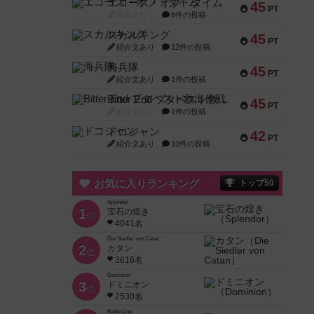
エコーズ・オブ・タイム
45
PT
紹介文なし
8件の投稿
スカルキング
45
PT
紹介文あり
12件の投稿
海兵隊
45
PT
紹介文あり
1件の投稿
Bitter End ブタペスト救出作戦
45
PT
紹介文なし
1件の投稿
ドコジャン
42
PT
紹介文あり
10件の投稿
お気に入りランキング
トップ50
Splendor
1
宝石の煌き
位
4041名
Die Siedler von Catan
2
カタン
位
3616名
Dominion
3
ドミニオン
位
2530名
Battle Line