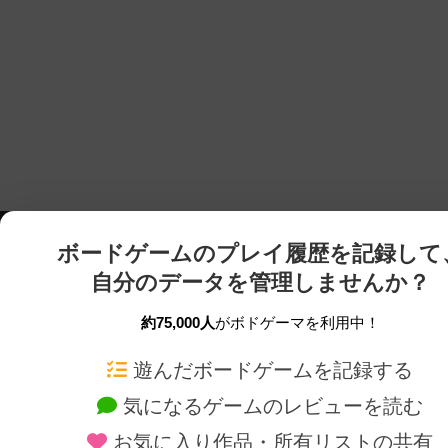
ボードゲームのプレイ履歴を記録して
自分のデータを管理しませんか？
約75,000人
がボドゲーマを利用中！
ボドゲーマTOP
ボードゲーム通販
遊んだボードゲームを記録する
気になるゲームのレビューを読む
ボードゲームを検索する
新作・再入荷情報
お気に入り作品・所有リストの共有
ボードゲームの新着レビュー
定番ボードゲームの通販