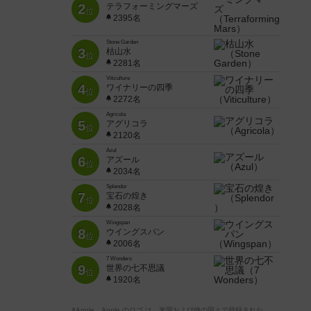
2
テラフォーミングマーズ
位
2395名
Stone Garden
3
枯山水
位
2281名
Viticulture
4
ワイナリーの四季
位
2272名
Agricola
5
アグリコラ
位
2120名
Azul
6
アズール
位
2034名
Splendor
7
宝石の煌き
位
2028名
Wingspan
8
ウイングスパン
位
2006名
7 Wonders
9
世界の七不思議
位
1920名
※Apple、Apple のロゴ は、米国および他の国々で登録された