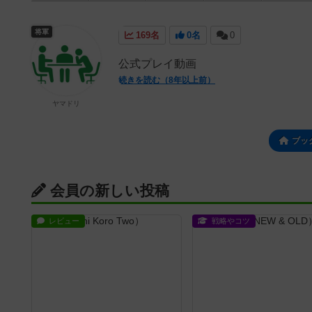
将軍
169名
0名
0
公式プレイ動画
続きを読む（8年以上前）
ヤマドリ
ブッ
会員の新しい投稿
レビュー
戦略やコツ