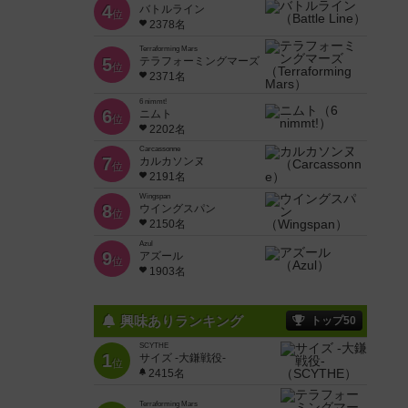
4
バトルライン
位
2378名
Terraforming Mars
5
テラフォーミングマーズ
位
2371名
6 nimmt!
6
ニムト
位
2202名
Carcassonne
7
カルカソンヌ
位
2191名
Wingspan
8
ウイングスパン
位
2150名
Azul
9
アズール
位
1903名
興味ありランキング
トップ50
SCYTHE
1
サイズ -大鎌戦役-
位
2415名
Terraforming Mars