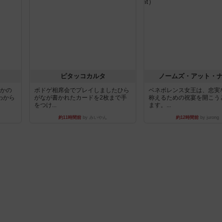
ピタッコカルタ
ノームズ・アット・
とかの
ボドゲ相席会でプレイしましたひら
ベネボレンス女王は、忠実
わから
がなが書かれたカードを2枚まで手
称えるための祝宴を開こう
をつけ...
ます。...
約11時間前
by みいやん
約12時間前
by jurong