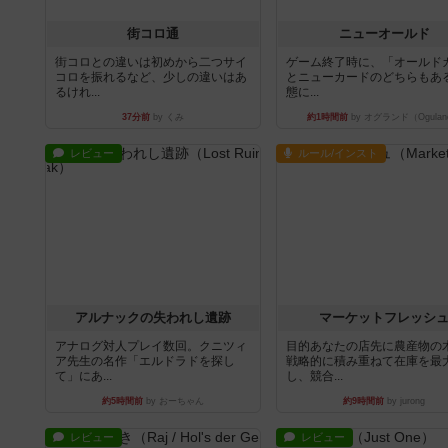
街コロ通
ニューオールド
街コロとの違いは初めから二つサイ
ゲーム終了時に、「オールド
コロを振れるなど、少しの違いはあ
とニューカードのどちらもある
るけれ...
態に...
37分前
by くみ
約1時間前
by オグランド（Ogulan
レビュー
ルール/インスト
アルナックの失われし遺跡
マーケットフレッシ
アナログ対人プレイ数回。クニツィ
目的あなたの店先に農産物の
ア先生の名作「エルドラドを探し
戦略的に積み重ねて在庫を最
て」にあ...
し、競合...
約5時間前
by おーちゃん
約9時間前
by jurong
レビュー
レビュー