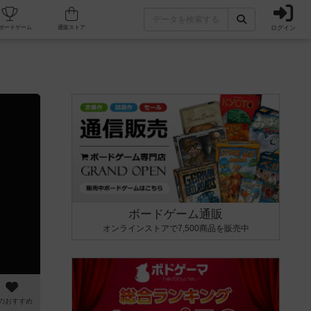
ログイン
カフェ/店舗
人気ボードゲーム
通販ストア
ボードゲーム通販
オンラインストアで7,500商品を販売中
のおすすめ