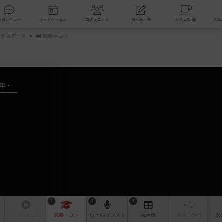
索
新着レビュー
ボードゲーム会
コミュニティ
掲示板一覧
作品データ
戦略やコツ
7年～
1
1
1
リプレイ
日記
戦略
・コツ
ルール
/インスト
掲示板
拡張/関連
作
次