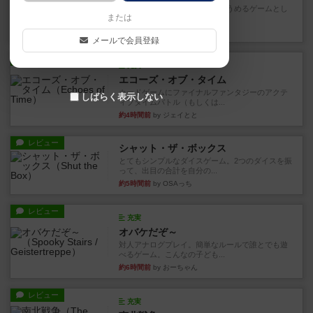
とにかくお手軽にすき間時間をうめるゲームとし
または
て重宝するゲームです。いわ...
41分前
by nabekoh
メールで会員登録
レビュー
充実
エコーズ・オブ・タイム
カードゲームにファイナルファンタジーのアクテ
しばらく表示しない
ィブタイムバトル（もしくは...
約4時間前
by ジェイとと
レビュー
シャット・ザ・ボックス
とてもシンプルなダイスゲーム。2つのダイスを振
って、出目の合計を自分の...
約5時間前
by OSAっち
レビュー
充実
オバケだぞ～
対人アナログプレイ。簡単なルールで誰とでも遊
べるゲーム。こんなの子ども...
約6時間前
by おーちゃん
レビュー
充実