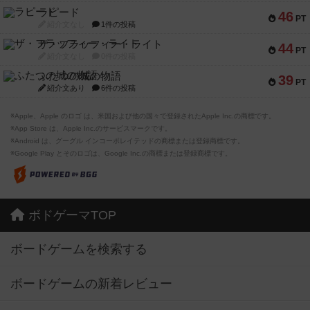
ラピード
46
PT
紹介文なし
1件の投稿
ザ・フラッフィー・ライト
44
PT
紹介文なし
0件の投稿
ふたつの城の物語
39
PT
紹介文あり
6件の投稿
※Apple、Apple のロゴ は、米国および他の国々で登録されたApple Inc.の商標です。
※App Store は、Apple Inc.のサービスマークです。
※Android は、グーグル インコーポレイテッドの商標または登録商標です。
※Google Play とそのロゴは、Google Inc.の商標または登録商標です。
ボドゲーマTOP
ボードゲームを検索する
ボードゲームの新着レビュー