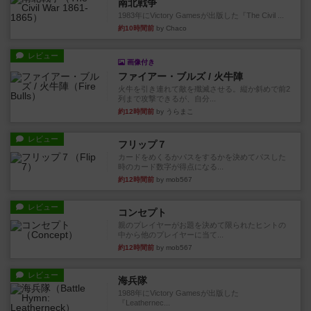
南北戦争
1983年にVictory Gamesが出版した『The Civil ...
約10時間前
by Chaco
レビュー
画像付き
ファイアー・ブルズ / 火牛陣
火牛を引き連れて敵を殲滅させる。縦か斜めで前2
列まで攻撃できるが、自分...
約12時間前
by うらまこ
レビュー
フリップ７
カードをめくるかパスをするかを決めてパスした
時のカード数字が得点になる...
約12時間前
by mob567
レビュー
コンセプト
親のプレイヤーがお題を決めて限られたヒントの
中から他のプレイヤーに当て...
約12時間前
by mob567
レビュー
海兵隊
1988年にVictory Gamesが出版した
『Leathernec...