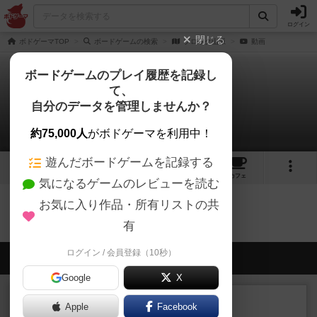
ログイン
閉じる
ボドゲーマTOP
ボードゲームの検索
ブロック山脈
動画
ボードゲームのプレイ履歴を記録し
て、
ブロック山脈
自分のデータを管理しませんか？
0件の動画
約75,000人
がボドゲーマを利用中！
遊んだボードゲームを記録する
2
4
トップ
画像
動画
レビュー
カフェ
気になるゲームのレビューを読む
お気に入り作品・所有リストの共
ブロック山脈のトップに戻る
有
ログイン / 会員登録（10秒）
会員の新しい投稿
Google
X
レビュー
充実
Apple
Facebook
ワン・トゥ・ファイブ