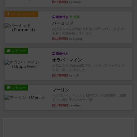
約12時間前
by Chaco
ルール/インスト
画像付き
充実
パーミッド
おばあちゃんは猫が大好きです!しかし、あまりに
も多くの猫を飼っているた...
約13時間前
by jurong
レビュー
画像付き
オラパ・マイン
お気に入りのplayte製です。オラパスペースから
やり、気に入りました...
約13時間前
by くみ
レビュー
マーリン
４人プレイ。インスト1時間プレイ2時間半。結構
ダイス運と手札のカード運...
約14時間前
by oliber