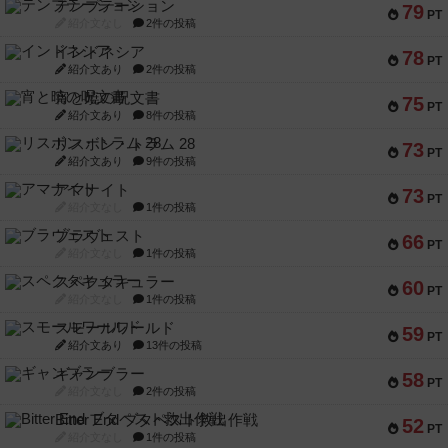
テンプテーション
79
PT
紹介文なし
2件の投稿
インドネシア
78
PT
紹介文あり
2件の投稿
宵と暁の呪文書
75
PT
紹介文あり
8件の投稿
リスボン・トラム 28
73
PT
紹介文あり
9件の投稿
アマナイト
73
PT
紹介文なし
1件の投稿
ブラヴェスト
66
PT
紹介文なし
1件の投稿
スペクタキュラー
60
PT
紹介文なし
1件の投稿
スモールワールド
59
PT
紹介文あり
13件の投稿
ギャンブラー
58
PT
紹介文なし
2件の投稿
Bitter End ブタペスト救出作戦
52
PT
紹介文なし
1件の投稿