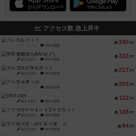
アクセス数 急上昇中
コレクト！
340
PT
紹介文なし
1件の投稿
無限まちがいさがし
322
PT
紹介文あり
2件の投稿
ガルフストライク
217
PT
紹介文あり
1件の投稿
クルティボ
203
PT
紹介文なし
1件の投稿
1809
112
PT
紹介文あり
1件の投稿
ファースト・イン・フライト
108
PT
紹介文あり
3件の投稿
モズビ－ズ・レイダ－ズ
94
PT
紹介文あり
1件の投稿