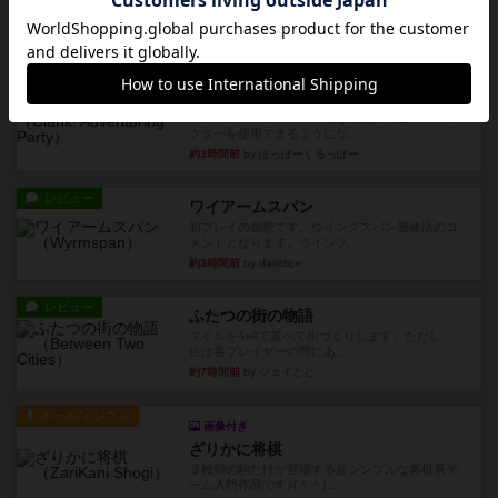
の煌めき デュエル』に、...
約2時間前
by 手動人形
レビュー
充実
クランク! ：冒険者たち（拡張）
クランク！のプレイヤーごとに能力の違うキャラ
クターを使用できるようにな...
約3時間前
by ぽっぽーくるっぽー
レビュー
ワイアームスパン
初プレイの感想です。ウイングスパン履修済のコ
メントとなります。ウイング...
約3時間前
by daisdice
レビュー
ふたつの街の物語
タイルを4×4で並べて街づくりします。ただし、
街は各プレイヤーの間にあ...
約7時間前
by ジェイとと
ルール/インスト
画像付き
ざりかに将棋
３種類の駒だけが登場する超シンプルな将棋系ゲ
ーム入門作品です♪(＾＾)...