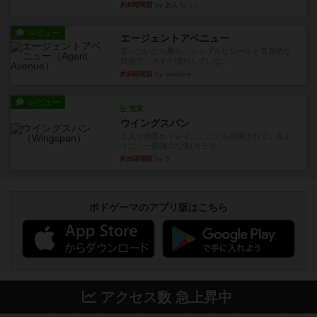
約8時間前
by あんちっく
レビュー
エージェントアベニュー
追いついたら勝ち。シンプルなルールと直感的な
目的で、ボドゲ慣れしていな...
約8時間前
by daisdice
レビュー
充実
ウイングスパン
２人で何度かプレイ。ここでも指摘されているよ
うに、一部強力な鳥(カラス...
約9時間前
by S
ボドゲーマのアプリ版はこちら
アクセス数 急上昇中