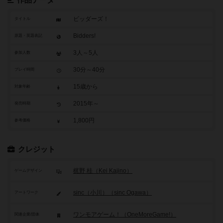
作品データ
ビッダーズ！
タイトル
Bidders!
原題・英題表記
3人～5人
参加人数
30分～40分
プレイ時間
15歳から
対象年齢
2015年～
発売時期
1,800円
参考価格
クレジット
梶野 桂（Kei Kajino）
ゲームデザイン
sinc（小川）（sinc Ogawa）
アートワーク
ワンモアゲーム！（OneMoreGame!）
関連企業/団体