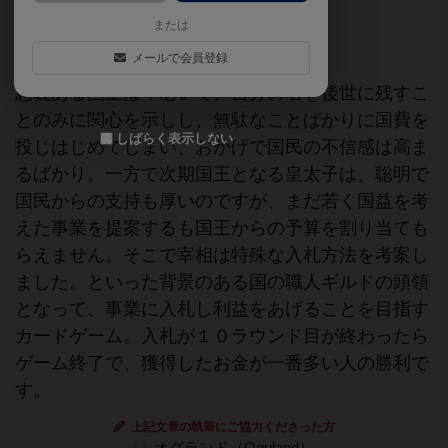
または
ゲームマーケット2015秋（東京）
日本作
メールで会員登録
恩義ある国王は年老いて、自分の名を後世に残すこ
とのみに関心を示しし、無駄なことばかりに国費を
しばらく表示しない
投じはじめてしまい、おかげで国民の不信感は高ま
るばかり。一方で次期国王となる皇太子は、聡明で
国民からの支持も厚いのですが、まだ若く国益を考
えた事業を提案するも国王からの予算を割り当ても
らえません。そこで宰相は特殊な入札方法を考案し
ました。といった背景のある国の職人ギルドの頭領
となって、事業に入札し利益をあげることを目指す
カードゲーム。入札が１０ラウンド目が終わったら
ゲーム終了で、獲得したお金が一番多い人の勝利で
す。
上記文章の執筆にご協力くださった方