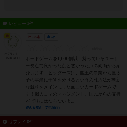
レビュー 1件
神
150名
0名
オグランド
（Oguland）
ボードゲームを1,000個以上持っているユーザ
ー視点で良かった点と悪かった点の両面から紹
介します！ビッダーズは、国王の事業から皇太
子の事業に予算を分けるという入札方法が斬新
な競りをメインにした面白いカードゲームで
す！職人コマのマネジメント、国民からの支持
がビリにはならないよ...
続きを読む（7年弱前）
リプレイ 0件