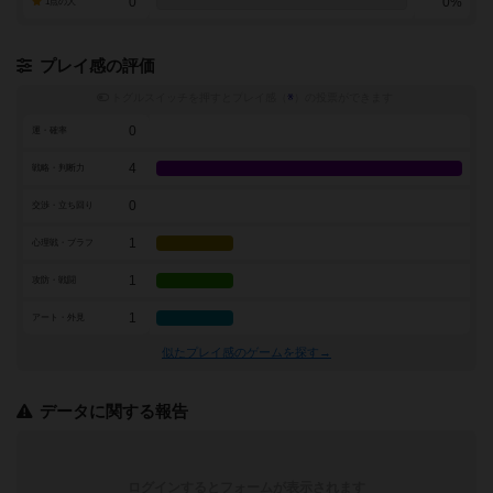
0
0%
1点の人
プレイ感の評価
トグルスイッチを押すとプレイ感（
※
）の投票ができます
0
運・確率
4
戦略・判断力
0
交渉・立ち回り
1
心理戦・ブラフ
1
攻防・戦闘
1
アート・外見
似たプレイ感のゲームを探す→
データに関する報告
ログインするとフォームが表示されます