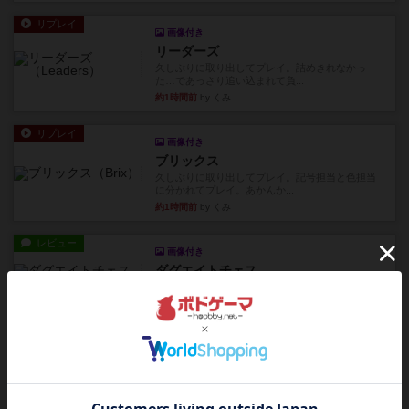
リプレイ
画像付き
リーダーズ
久しぶりに取り出してプレイ。詰めきれなかっ
た…であっさり追い込まれて負...
約1時間前
by くみ
リプレイ
画像付き
ブリックス
久しぶりに取り出してプレイ。記号担当と色担当
に分かれてプレイ。あかんか...
約1時間前
by くみ
レビュー
画像付き
ダグエイトチェス
チェスなのに、ほんの10分で終わります。動きで
敵のコマの種類が分かれば...
約1時間前
by くみ
レビュー
画像付き
充実
宝石の煌き：デュエル 偽造者
筆者が最も好きな2人用ボードゲームである『宝石