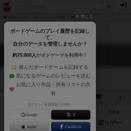
ログイン
閉じる
ボドゲーマTOP
ボードゲームの検索
ビッダーズ！
ボードゲームのプレイ履歴を記録し
て、
自分のデータを管理しませんか？
ビッダーズ！
約75,000人
がボドゲーマを利用中！
Bidders!
遊んだボードゲームを記録する
気になるゲームのレビューを読む
お気に入り作品・所有リストの共
有
3
1
2
トップ
画像
動画
レビュー
カフェ
ログイン / 会員登録（10秒）
Google
X
入札と得点計算に特徴がある同人の競りゲー
Apple
Facebook
ム