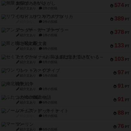
無限まちがいさがし
574
PT
紹介文あり
2件の投稿
リワイルド：サウスアメリカ
389
PT
紹介文なし
2件の投稿
アンダー・ザ・テーブラー
378
PT
紹介文あり
1件の投稿
宵と暁の呪文書
133
PT
紹介文あり
8件の投稿
セミファイナル ～お前はまだ生きている～
103
PT
紹介文あり
1件の投稿
ワン・トゥ・ファイブ
97
PT
紹介文あり
1件の投稿
南北戦争
91
PT
紹介文あり
1件の投稿
ふたつの城の物語
91
PT
紹介文あり
6件の投稿
ノームズ・アット・ナイト
88
PT
紹介文なし
1件の投稿
マーリン
76
PT
紹介文あり
6件の投稿