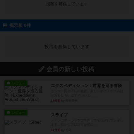
投稿を募集しています
掲示板 0件
投稿を募集しています
会員の新しい投稿
レビュー
エクスペディション：世界を巡る冒険
クラマー氏の不朽の名作。新しいボードゲームほ
どおもしろいはず？いいえ。...
15分前
by 田中昌平
レビュー
スライプ
メインコマ一つサブコマ四つでそれぞれプレイし
ます。動かし方はコマか壁に...
37分前
by くみ