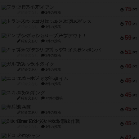
フラットアイアン
75
PT
紹介文なし
2件の投稿
トランスオリエント・エクスプレス
70
PT
紹介文なし
1件の投稿
アンブッシュ！：ムーブアウト！
59
PT
紹介文あり
1件の投稿
キャプテン・フリップ：イスラ・ボンバ
51
PT
紹介文なし
2件の投稿
ガルフストライク
46
PT
紹介文あり
1件の投稿
エコーズ・オブ・タイム
45
PT
紹介文なし
8件の投稿
スカルキング
45
PT
紹介文あり
12件の投稿
海兵隊
45
PT
紹介文あり
1件の投稿
Bitter End ブタペスト救出作戦
45
PT
紹介文なし
1件の投稿
ドコジャン
42
PT