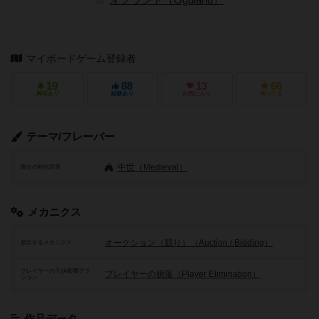
オグランド（Oguland）
マイボードゲーム登録者
19
88
13
66
興味あり
経験あり
お気に入り
持ってる
テーマ/フレーバー
中世（Medieval）
舞台の時代背景
メカニクス
オークション（競り）（Auction / Bidding）
頻出するメカニクス
プレイヤーの干渉/影響アク
プレイヤーの脱落（Player Elimination）
ション