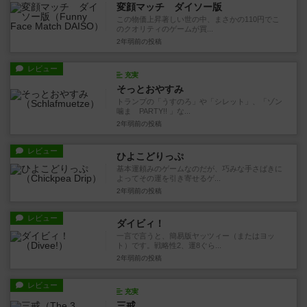
変顔マッチ ダイソー版
この物価上昇著しい世の中、まさかの110円でこ
のクオリティのゲームが買...
2年弱前
の投稿
レビュー
充実
そっとおやすみ
トランプの「うすのろ」や「シレット」、「ゾン
噛ま PARTY!! 」な...
2年弱前
の投稿
レビュー
ひよこどりっぷ
基本運頼みのゲームなのだが、巧みな手さばきに
よってその運を引き寄せるゲ...
2年弱前
の投稿
レビュー
ダイビィ！
一言で言うと、簡易版ヤッツィー（またはヨッ
ト）です。戦略性2、運8ぐら...
2年弱前
の投稿
レビュー
充実
三戒