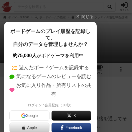
ログイン
閉じる
ボドゲーマTOP
ボードゲームの検索
贋作画家 ベルラッティの通販/商品詳細
ボードゲームのプレイ履歴を記録し
て、
ベルラッティ
自分のデータを管理しませんか？
俊平太郎冠者さんのレビュー
約75,000人
がボドゲーマを利用中！
遊んだボードゲームを記録する
12
1
11
62
トップ
画像
動画
レビュー
カフェ
気になるゲームのレビューを読む
お気に入り作品・所有リストの共
321名
0名
0
2年弱前
有
ログイン / 会員登録（10秒）
3～7名で遊べる協力型ゲーム。
Google
X
お題の絵と画家側が選択した絵の関係性や脈絡を通してそ
れぞれの価値観や考えに触れることができる。
Apple
Facebook