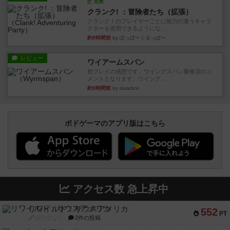
充実
クランク! ：冒険者たち（拡張）
クランク！のプレイヤーごとに能力の違うキャラ
クターを使用できるようにな...
約9時間前
by ぽっぽーくるっぽー
レビュー
ワイアームスパン
初プレイの感想です。ウイングスパン履修済のコ
メントとなります。ウイング...
約9時間前
by daisdice
ボドゲーマのアプリ版はこちら
アクセス数 急上昇中
リワイルド：サウスアメリカ
552
PT
紹介文なし
2件の投稿