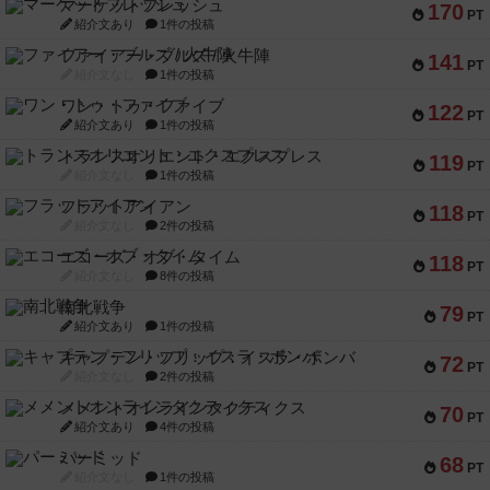
マーケットフレッシュ
170
PT
紹介文あり
1件の投稿
ファイアー・ブルズ / 火牛陣
141
PT
紹介文なし
1件の投稿
ワン・トゥ・ファイブ
122
PT
紹介文あり
1件の投稿
トランスオリエント・エクスプレス
119
PT
紹介文なし
1件の投稿
フラットアイアン
118
PT
紹介文なし
2件の投稿
エコーズ・オブ・タイム
118
PT
紹介文なし
8件の投稿
南北戦争
79
PT
紹介文あり
1件の投稿
キャプテン・フリップ：イスラ・ボンバ
72
PT
紹介文なし
2件の投稿
メメントオンラインタクティクス
70
PT
紹介文あり
4件の投稿
パーミッド
68
PT
紹介文なし
1件の投稿