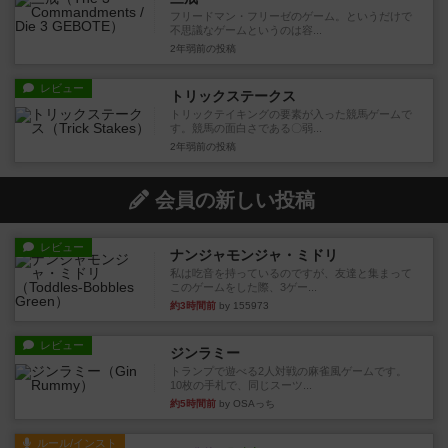
フリードマン・フリーゼのゲーム。というだけで
不思議なゲームというのは容...
2年弱前
の投稿
レビュー
トリックステークス
トリックテイキングの要素が入った競馬ゲームで
す。競馬の面白さである〇弱...
2年弱前
の投稿
会員の新しい投稿
レビュー
ナンジャモンジャ・ミドリ
私は吃音を持っているのですが、友達と集まって
このゲームをした際、3ゲー...
約3時間前
by 155973
レビュー
ジンラミー
トランプで遊べる2人対戦の麻雀風ゲームです。
10枚の手札で、同じスーツ...
約5時間前
by OSAっち
ルール/インスト