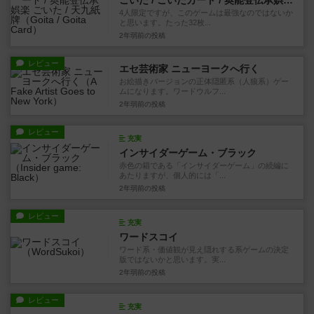
ごいた / ごいたカード / 奥能登伝承娯楽 ごいた / 天九紙牌
4人限定ですが、このゲームは最強なのではないか
と思います。たった32枚...
2年弱前
の投稿
レビュー
エセ芸術家 ニューヨークへ行く
お絵描きバージョンの正体隠匿系（人狼系）ゲー
ムになります。ワードウルフ...
2年弱前
の投稿
レビュー
充実
インサイダーゲーム・ブラック
赤色の箱である「インサイダーゲーム」の続編に
あたりますが、個人的には「...
2年弱前
の投稿
レビュー
充実
ワードスコイ
ワード系・価値観が見え隠れする系ゲームの決定
版ではないかと思います。実...
2年弱前
の投稿
レビュー
充実