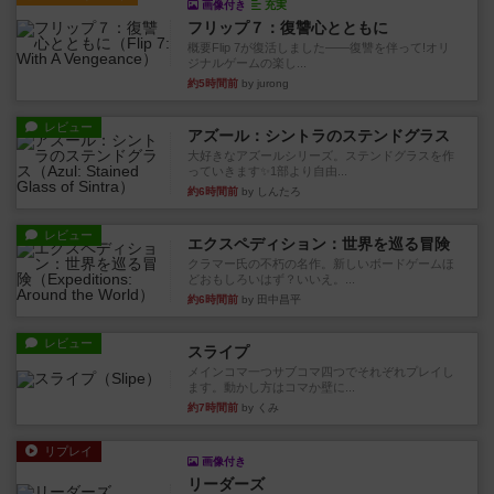
画像付き
充実
フリップ７：復讐心とともに
概要Flip 7が復活しました――復讐を伴って!オリ
ジナルゲームの楽し...
約5時間前
by jurong
レビュー
アズール：シントラのステンドグラス
大好きなアズールシリーズ。ステンドグラスを作
っていきます✨1部より自由...
約6時間前
by しんたろ
レビュー
エクスペディション：世界を巡る冒険
クラマー氏の不朽の名作。新しいボードゲームほ
どおもしろいはず？いいえ。...
約6時間前
by 田中昌平
レビュー
スライプ
メインコマ一つサブコマ四つでそれぞれプレイし
ます。動かし方はコマか壁に...
約7時間前
by くみ
リプレイ
画像付き
リーダーズ