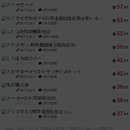
クリーグ
57
PT
紹介文あり
1件の投稿
セミファイナル ～お前はまだ生きている～
53
PT
紹介文あり
1件の投稿
ふたつの街の物語
52
PT
紹介文あり
18件の投稿
クランク! ：冒険者たち（拡張）
50
PT
紹介文あり
4件の投稿
とうほうの！
42
PT
紹介文なし
1件の投稿
スターマイン・ラミー ポケット
42
PT
紹介文あり
2件の投稿
海兵隊
39
PT
紹介文あり
1件の投稿
スーパーストア3000
39
PT
紹介文なし
1件の投稿
フリップ７：復讐心とともに
37
PT
紹介文なし
2件の投稿
※Apple、Apple のロゴ は、米国および他の国々で登録されたApple Inc.の商標です。