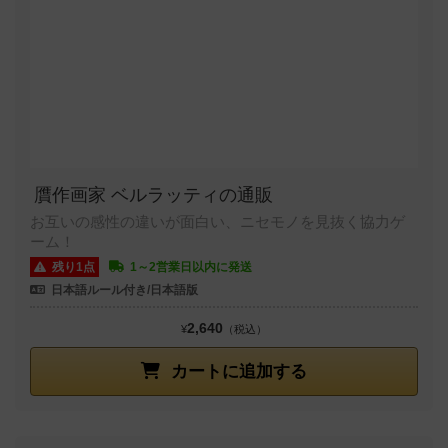
贋作画家 ベルラッティの通販
お互いの感性の違いが面白い、ニセモノを見抜く協力ゲ
ーム！
残り1点
1～2営業日以内に発送
日本語ルール付き/日本語版
2,640
¥
（税込）
カートに追加する