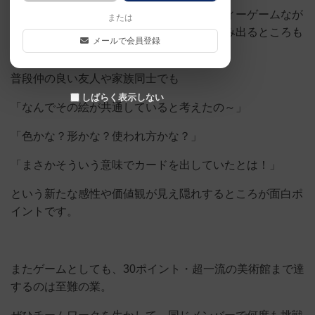
みんなでワイワイしながら楽しめるパーティーゲームなが
または
ら、上記のようなそれぞれの価値観がにじみ出るところも
メールで会員登録
また楽しむことができる。
普段仲の良い友人や家族同士でも
しばらく表示しない
「なんでその絵が共通していると考えたの～」
「色かな？形かな？使われ方かな？」
「まさかそういう意味でカードを出していたとは！」
という新たな感性や価値観が見え隠れするところが面白ポ
イントです。
またゲームとしても、30ポイント・超一流の美術館まで達
するのは至難の業。