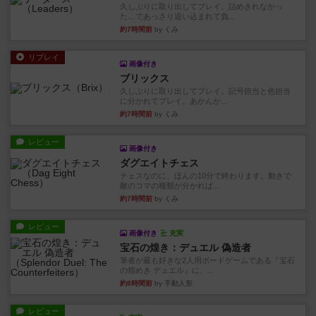
久しぶりに取り出してプレイ。詰めきれなかっ
た…であっさり追い込まれて負...
約7時間前
by くみ
リプレイ
画像付き
ブリックス
久しぶりに取り出してプレイ。記号担当と色担当
に分かれてプレイ。あかんか...
約7時間前
by くみ
レビュー
画像付き
ダグエイトチェス
チェスなのに、ほんの10分で終わります。動きで
敵のコマの種類が分かれば...
約7時間前
by くみ
レビュー
画像付き
充実
宝石の煌き：デュエル 偽造者
筆者が最も好きな2人用ボードゲームである『宝石
の煌めき デュエル』に、...
約8時間前
by 手動人形
レビュー