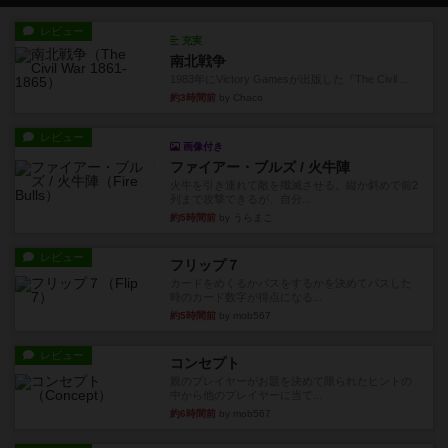
レビュー
充実
南北戦争
1983年にVictory Gamesが出版した『The Civil ...
約3時間前
by Chaco
レビュー
画像付き
ファイアー・ブルズ / 火牛陣
火牛を引き連れて敵を殲滅させる。縦か斜めで前2
列まで攻撃できるが、自分...
約5時間前
by うらまこ
レビュー
フリップ７
カードをめくるかパスをするかを決めてパスした
時のカード数字が得点になる...
約5時間前
by mob567
レビュー
コンセプト
親のプレイヤーがお題を決めて限られたヒントの
中から他のプレイヤーに当て...
約6時間前
by mob567