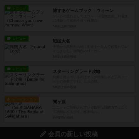
レビュー
旅するゲームブック：ウィーン
ゲームの流れとしてはウィーン国際空港に到着後
に移動して各地を巡り付属の...
5年以上前
の投稿
レビュー
戦国大名
中学から高校生の頃に友達４〜５人で何度もプレ
イしました。仲間内のローカ...
5年以上前
の投稿
レビュー
スターリングラード攻略
印象に残っているのはマップの美しさと工兵ユニ
ットの存在ですね。工兵の戦...
5年以上前
の投稿
ルール/インスト
関ヶ原
ユニットに印刷されている数字は戦闘力ではなく
て防御レベルです。岐阜城の...
約6年前
の投稿
会員の新しい投稿