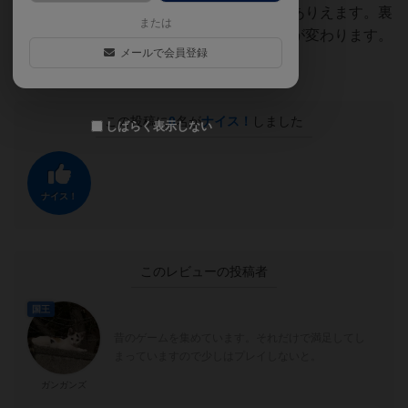
のでＡランクなのに手強い、ということもありえます。裏
または
面を向けてのランダム配置なので毎回展開が変わります。
メールで会員登録
そのかわり史実通りの配置にはなりません。
この投稿に
0
名が
ナイス！
しました
しばらく表示しない
ナイス！
このレビューの投稿者
国王
昔のゲームを集めています。それだけで満足してし
まっていますので少しはプレイしないと。
ガンガンズ