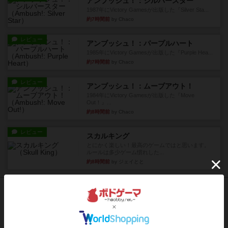
アンブッシュ！：シルバースター
1987年にVictory Gamesが出版した『Silver Sta...
約7時間前
by Chaco
レビュー
アンブッシュ！：パープルハート
1985年にVictory Gamesが出版した『Purple Hea...
約7時間前
by Chaco
レビュー
アンブッシュ！：ムーブアウト！
1984年にVictory Gamesが出版した『Move
Out！』...
約8時間前
by Chaco
レビュー
スカルキング
とにかく楽しい！最高のゲームではと思います。
ルールは多少ゲーム慣れした...
約8時間前
by ジェイとと