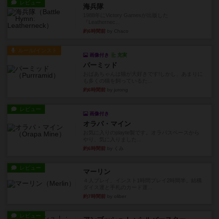
レビュー
海兵隊
1988年にVictory Gamesが出版した
『Leathernec...
約6時間前
by Chaco
ルール/インスト
画像付き
充実
パーミッド
おばあちゃんは猫が大好きです!しかし、あまりに
も多くの猫を飼っているた...
約6時間前
by jurong
レビュー
画像付き
オラパ・マイン
お気に入りのplayte製です。オラパスペースから
やり、気に入りました...
約6時間前
by くみ
レビュー
マーリン
４人プレイ。インスト1時間プレイ2時間半。結構
ダイス運と手札のカード運...
約7時間前
by oliber
レビュー