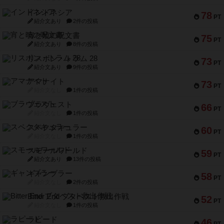
インドネシア
78
PT
紹介文あり
2件の投稿
宵と暁の呪文書
75
PT
紹介文あり
8件の投稿
リスボン・トラム 28
73
PT
紹介文あり
9件の投稿
アマナイト
73
PT
紹介文なし
1件の投稿
ブラヴェスト
66
PT
紹介文なし
1件の投稿
スペクタキュラー
60
PT
紹介文なし
1件の投稿
スモールワールド
59
PT
紹介文あり
13件の投稿
ギャンブラー
58
PT
紹介文なし
2件の投稿
Bitter End ブタペスト救出作戦
52
PT
紹介文なし
1件の投稿
ラピード
46