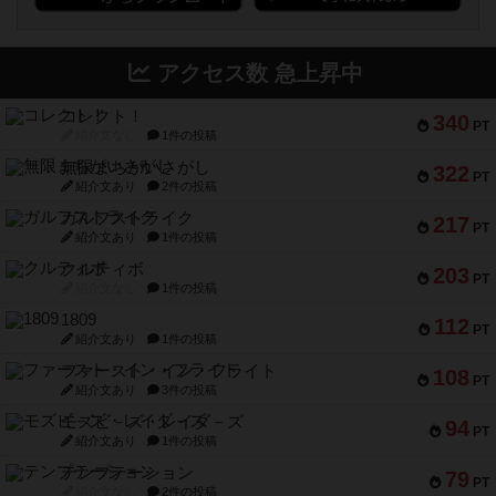
アクセス数 急上昇中
コレクト！
340
PT
紹介文なし
1件の投稿
無限まちがいさがし
322
PT
紹介文あり
2件の投稿
ガルフストライク
217
PT
紹介文あり
1件の投稿
クルティボ
203
PT
紹介文なし
1件の投稿
1809
112
PT
紹介文あり
1件の投稿
ファースト・イン・フライト
108
PT
紹介文あり
3件の投稿
モズビ－ズ・レイダ－ズ
94
PT
紹介文あり
1件の投稿
テンプテーション
79
PT
紹介文なし
2件の投稿