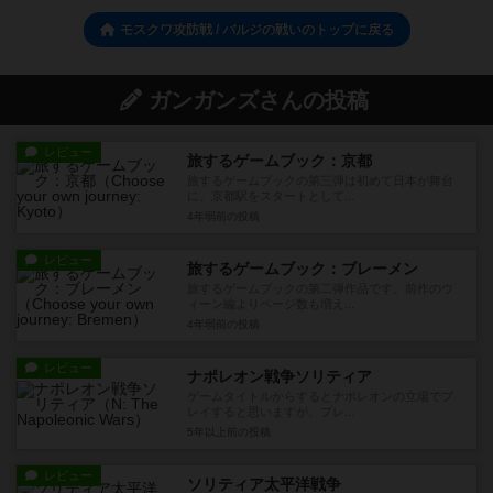
モスクワ攻防戦 / バルジの戦いのトップに戻る
ガンガンズさんの投稿
レビュー
旅するゲームブック：京都
旅するゲームブックの第三弾は初めて日本が舞台
に。京都駅をスタートとして...
4年弱前
の投稿
レビュー
旅するゲームブック：ブレーメン
旅するゲームブックの第二弾作品です。前作のウ
ィーン編よりページ数も増え...
4年弱前
の投稿
レビュー
ナポレオン戦争ソリティア
ゲームタイトルからするとナポレオンの立場でプ
レイすると思いますが、プレ...
5年以上前
の投稿
レビュー
ソリティア太平洋戦争