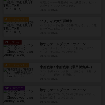
写真はゲームの序盤が終わった状況です。ビルマ
とポート・モレスビーまで進...
5年以上前
の投稿
ルール/インスト
ソリティア太平洋戦争
イベントカードを引いて各種行動する、という流
れでゲームは進みます。イベ...
5年以上前
の投稿
リプレイ
旅するゲームブック：ウィーン
１からスタート。７５へという指示なので７５
へ。と、その前にマップのチェ...
5年以上前
の投稿
ルール/インスト
東部戦線 / 東部戦線（装甲擲弾兵2）
ユニット例（エポック版）上段左から 名称 タ
イプ（Ｔ）は戦車、突撃砲、...
5年以上前
の投稿
戦略やコツ
旅するゲームブック：ウィーン
あまり急いでプレイしない方が良さそうですね。
空港から空港、という流れな...
5年以上前
の投稿