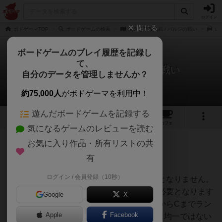
ログイン
閉じる
ボドゲーマTOP
ボードゲームの検索
モスクワ攻防戦 / バルジの戦い
レ
ボードゲームのプレイ履歴を記録し
て、
モスクワ攻防戦 / バルジの戦い
自分のデータを管理しませんか？
ガンガンズさんのレビュー
約75,000人
がボドゲーマを利用中！
遊んだボードゲームを記録する
4
1
2
トップ
画像
動画
レビュー
カフェ
気になるゲームのレビューを読む
お気に入り作品・所有リストの共
177名
0名
0
約6年前
有
ログイン / 会員登録（10秒）
バルジの戦いは１０ＶＰ獲得しないと勝利となりません。
バストーニュが６ＶＰですので残り４ＶＰ必要となります
Google
X
が難しいですね。アメリカ軍ユニットはＡからCまでラン
Apple
Facebook
ク分けされＡが最弱、Cが最強ですが戦力は均一ではない