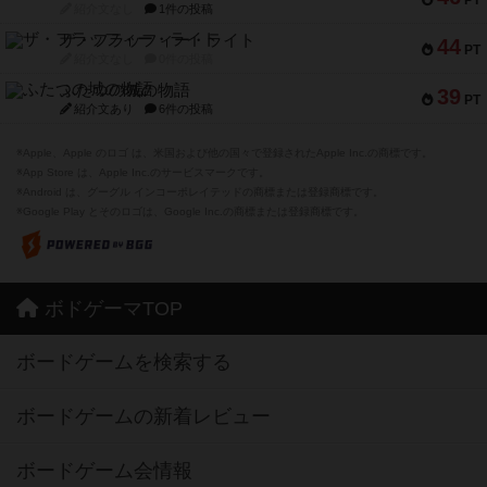
PT
紹介文なし
1件の投稿
ザ・フラッフィー・ライト
44
PT
紹介文なし
0件の投稿
ふたつの城の物語
39
PT
紹介文あり
6件の投稿
※Apple、Apple のロゴ は、米国および他の国々で登録されたApple Inc.の商標です。
※App Store は、Apple Inc.のサービスマークです。
※Android は、グーグル インコーポレイテッドの商標または登録商標です。
※Google Play とそのロゴは、Google Inc.の商標または登録商標です。
ボドゲーマTOP
ボードゲームを検索する
ボードゲームの新着レビュー
ボードゲーム会情報