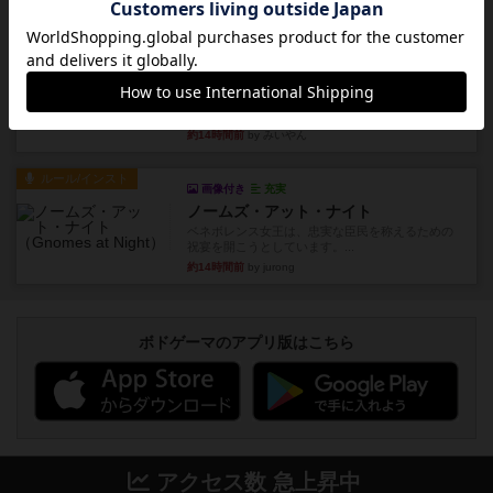
かで、お題がわからずに...
約13時間前
by みいやん
レビュー
ピタッコカルタ
ボドゲ相席会でプレイしましたひらがなが書かれ
たカードを2枚まで手をつけ...
約14時間前
by みいやん
ルール/インスト
画像付き
充実
ノームズ・アット・ナイト
ベネボレンス女王は、忠実な臣民を称えるための
祝宴を開こうとしています。...
約14時間前
by jurong
ボドゲーマのアプリ版はこちら
アクセス数 急上昇中