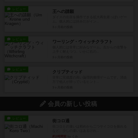
レビュー
王への請願
ダイスの出目を操作できる拡大再生産っぽいゲー
ム。個人的には好みだがイン...
3ヶ月前
の投稿
レビュー
ワーリング・ウィッチクラフト
個人的には非常に好みなゲーム。左からの攻撃を
上手く耐えつつ、いかに右の...
3ヶ月前
の投稿
レビュー
クリプティッド
非常に完成度の高い論理的推理ゲームです。消去
方で他人が持っているヒント...
3ヶ月前
の投稿
会員の新しい投稿
レビュー
街コロ通
街コロとの違いは初めから二つサイコロを振れる
など、少しの違いはあるけれ...
約3時間前
by くみ