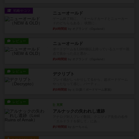
戦略やコツ
ニューオールド
ゲーム終了時に、「オールドカードとニューカー
ドのどちらもある」 状態に...
約4時間前
by オグランド（Oguland）
レビュー
ニューオールド
ボードゲームを1,000個以上持っているユーザー視
点で良かった点と悪か...
約4時間前
by オグランド（Oguland）
レビュー
デクリプト
プレイ感がしっかりしてるから、超ボードゲーム
やったなって感じ。パーティ...
約5時間前
by ヒロ(新！ボードゲーム家族)
レビュー
充実
アルナックの失われし遺跡
アナログ対人プレイ数回。クニツィア先生の名作
「エルドラドを探して」にあ...
約7時間前
by おーちゃん