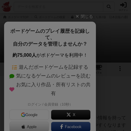
ログイン
閉じる
ボドゲーマTOP
ボードゲームの検索
厄介なゲストたち第2版 日本語版の通販/
ボードゲームのプレイ履歴を記録し
て、
厄介なゲストたち
自分のデータを管理しませんか？
ラティさんのレビュー
約75,000人
がボドゲーマを利用中！
遊んだボードゲームを記録する
7
15
68
トップ
画像
動画
レビュー
カフェ
気になるゲームのレビューを読む
お気に入り作品・所有リストの共
256名
2名
0
3ヶ月前
有
ログイン / 会員登録（10秒）
かなり論理的に詰める推理ゲームです。
Google
X
思ったより心理戦要素もあり、他人が欲しい情報を持って
いるとカードを交換して情報をより入手しやすくなります
Apple
Facebook