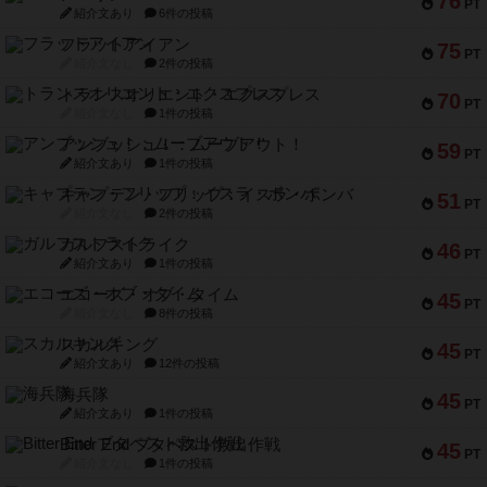
76
PT
紹介文あり
6件の投稿
フラットアイアン
75
PT
紹介文なし
2件の投稿
トランスオリエント・エクスプレス
70
PT
紹介文なし
1件の投稿
アンブッシュ！：ムーブアウト！
59
PT
紹介文あり
1件の投稿
キャプテン・フリップ：イスラ・ボンバ
51
PT
紹介文なし
2件の投稿
ガルフストライク
46
PT
紹介文あり
1件の投稿
エコーズ・オブ・タイム
45
PT
紹介文なし
8件の投稿
スカルキング
45
PT
紹介文あり
12件の投稿
海兵隊
45
PT
紹介文あり
1件の投稿
Bitter End ブタペスト救出作戦
45
PT
紹介文なし
1件の投稿