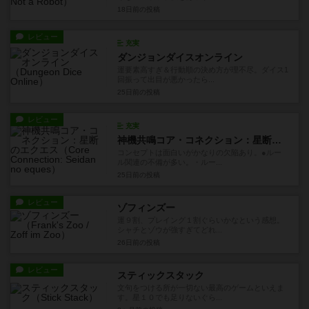
18日前
の投稿
レビュー
充実
ダンジョンダイスオンライン
運要素高すぎ＆行動順の決め方が理不尽。ダイス1
回振って出目が悪かったら...
25日前
の投稿
レビュー
充実
神機共鳴コア・コネクション：星断のエクエス
コンセプトは面白いがかなりの欠陥あり。●ルー
ル関連の不備が多い。・ルー...
25日前
の投稿
レビュー
ゾフィンズー
運９割、プレイング１割ぐらいかなという感想。
シャチとゾウが強すぎてどれ...
26日前
の投稿
レビュー
スティックスタック
文句をつける所が一切ない最高のゲームといえま
す。星１０でも足りないぐら...