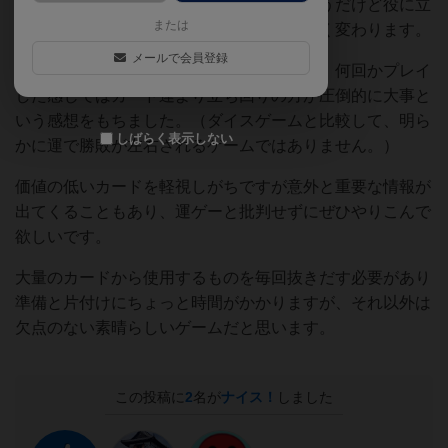
が他人も推理が進んでしまうため、欲しそうだけど役に立
または
ちづらい情報をいかに渡すかで勝率が大きく変わります。
メールで会員登録
なぜか運要素が高いと批判されがちですが、何回かプレイ
した感じではカード運より立ち回りの方が圧倒的に大事と
いう感想をもちました。（ダイスゲームと比較して、明ら
しばらく表示しない
かに運で勝敗が左右されるゲームではありません。）
価値の低いカードを軽視しがちですが意外と重要な情報が
出てくることもあり、運ゲーと批判せずにぜひやりこんで
欲しいです。
大量のカードから使用するものを毎回抜きだす必要があり
準備と片付けにちょっと時間がかかりますが、それ以外は
欠点のない素晴らしいゲームだと思います。
この投稿に
2
名が
ナイス！
しました