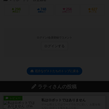
298
748
256
627
興味あり
経験あり
お気に入り
持ってる
ログイン/会員登録でコメント
ログインする
厄介なゲストたちのトップに戻る
ラティさんの投稿
レビュー
私はロボットではありません
ゲーム性としてはワードウルフに近い。お題を知
らないロボット役をあぶり出...