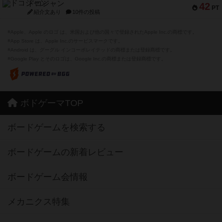
ドコジャン
42
PT
紹介文あり
10件の投稿
※Apple、Apple のロゴ は、米国および他の国々で登録されたApple Inc.の商標です。
※App Store は、Apple Inc.のサービスマークです。
※Android は、グーグル インコーポレイテッドの商標または登録商標です。
※Google Play とそのロゴは、Google Inc.の商標または登録商標です。
ボドゲーマTOP
ボードゲームを検索する
ボードゲームの新着レビュー
ボードゲーム会情報
メカニクス特集