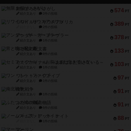
無限まちがいさがし
574
PT
紹介文あり
2件の投稿
リワイルド：サウスアメリカ
389
PT
紹介文なし
2件の投稿
アンダー・ザ・テーブラー
378
PT
紹介文あり
1件の投稿
宵と暁の呪文書
133
PT
紹介文あり
8件の投稿
セミファイナル ～お前はまだ生きている～
103
PT
紹介文あり
1件の投稿
ワン・トゥ・ファイブ
97
PT
紹介文あり
1件の投稿
南北戦争
91
PT
紹介文あり
1件の投稿
ふたつの城の物語
91
PT
紹介文あり
6件の投稿
ノームズ・アット・ナイト
88
PT
紹介文なし
1件の投稿
マーリン