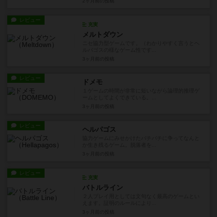
2ヶ月前
の投稿
レビュー
充実
メルトダウン
ニセ協力型ゲームです。（わかりやすく言うとヘ
ルパゴスの様なゲーム性です...
3ヶ月前
の投稿
レビュー
ドメモ
１ゲームの時間が非常に短いながら論理的推理ゲ
ームとしてよくできている。...
3ヶ月前
の投稿
レビュー
ヘルパゴス
協力ゲームにみせかけたバチバチに争ってなんと
か生き残るゲーム。脱落者を...
3ヶ月前
の投稿
レビュー
充実
バトルライン
２人プレイ用としては文句なく最高のゲームとい
えます。証明のルールにより...
3ヶ月前
の投稿