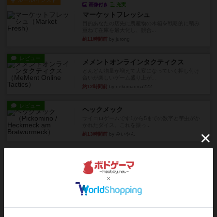
ルール/インスト
画像付き
充実
マーケットフレッシュ
目的あなたの店先に農産物の木箱を戦略的に積み
重ねて在庫を最大化し、競合...
約11時間前
by jurong
レビュー
メメントオンラインタクティクス
どんどん物量が増えて大変になっていく押し付け
合いが楽しいゲーム盛り上が...
約12時間前
by nekomanma222
レビュー
ヘックメック
サイコロゲームです1から5までの数字と芋虫がか
かれたダイス。これを振っ...
約13時間前
by みいやん
レビュー
ハゲタカのえじき
超有名なゲームですが、初めてプレイしました。1
から15までのカードがプ...
約13時間前
by みいやん
レビュー
ジャスト・ワン
まぁ面白かった‼️よくテレビとかのバラエティなん