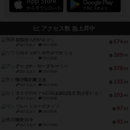
アクセス数 急上昇中
無限まちがいさがし
574
PT
紹介文あり
2件の投稿
リワイルド：サウスアメリカ
389
PT
紹介文なし
2件の投稿
アンダー・ザ・テーブラー
378
PT
紹介文あり
1件の投稿
宵と暁の呪文書
133
PT
紹介文あり
8件の投稿
セミファイナル ～お前はまだ生きている～
103
PT
紹介文あり
1件の投稿
ワン・トゥ・ファイブ
97
PT
紹介文あり
1件の投稿
南北戦争
91
PT
紹介文あり
1件の投稿