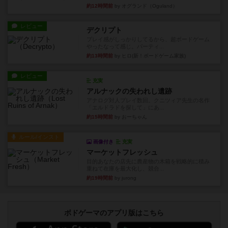
約12時間前
by オグランド（Oguland）
レビュー
デクリプト
プレイ感がしっかりしてるから、超ボードゲーム
やったなって感じ。パーティ...
約13時間前
by ヒロ(新！ボードゲーム家族)
レビュー
充実
アルナックの失われし遺跡
アナログ対人プレイ数回。クニツィア先生の名作
「エルドラドを探して」にあ...
約15時間前
by おーちゃん
ルール/インスト
画像付き
充実
マーケットフレッシュ
目的あなたの店先に農産物の木箱を戦略的に積み
重ねて在庫を最大化し、競合...
約19時間前
by jurong
ボドゲーマのアプリ版はこちら