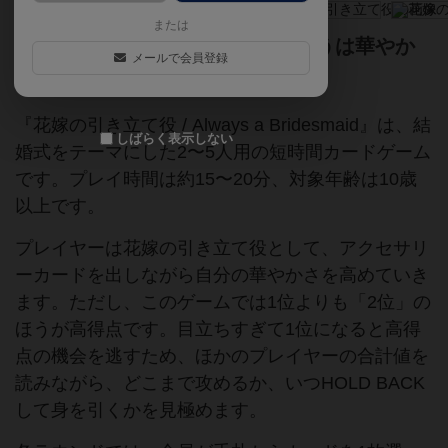
または
花嫁より目立ちすぎたら失敗！狙うは華やか
メールで会員登録
な「2番手」。
『花嫁の引き立て役 / Always a Bridesmaid』は、結
しばらく表示しない
婚式をテーマにした2〜5人用の短時間カードゲーム
です。プレイ時間は約15〜20分、対象年齢は10歳
以上です。
プレイヤーは花嫁の引き立て役として、アクセサリ
ーカードを出しながら自分の華やかさを高めていき
ます。ただし、このゲームでは1位よりも「2位」の
ほうが高得点です。目立ちすぎて1位になると高得
点の機会を逃すため、ほかのプレイヤーの合計値を
読みながら、どこまで攻めるか、いつHOLD BACK
して身を引くかを見極めます。