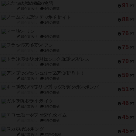
ふたつの城の物語
91
PT
紹介文あり
6件の投稿
ノームズ・アット・ナイト
88
PT
紹介文なし
1件の投稿
マーリン
76
PT
紹介文あり
6件の投稿
フラットアイアン
75
PT
紹介文なし
2件の投稿
トランスオリエント・エクスプレス
70
PT
紹介文なし
1件の投稿
アンブッシュ！：ムーブアウト！
59
PT
紹介文あり
1件の投稿
キャプテン・フリップ：イスラ・ボンバ
51
PT
紹介文なし
2件の投稿
ガルフストライク
46
PT
紹介文あり
1件の投稿
エコーズ・オブ・タイム
45
PT
紹介文なし
8件の投稿
スカルキング
45
PT
紹介文あり
12件の投稿