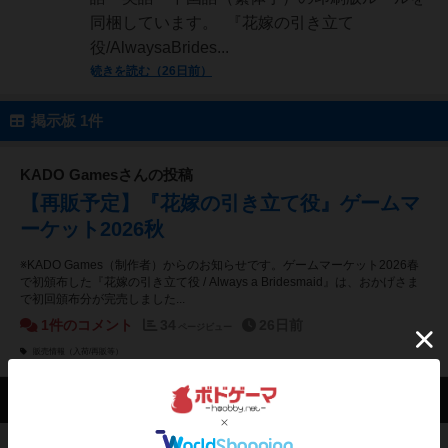
同梱しています。 『花嫁の引き立て
役/AlwaysaBrides...
続きを読む（26日前）
掲示板 1件
KADO Gamesさんの投稿
【再販予定】『花嫁の引き立て役』ゲームマ
ーケット2026秋
※KADO Games（制作者）からのお知らせです。ゲームマーケット2026春
で初頒布した『花嫁の引き立て役 / Always a Bridesmaid』は、おかげさま
で初回頒布分が完売しました...
1件のコメント
34
26日前
ページビュー
販売情報（入荷/再販等）
会員の新しい投稿
レビュー