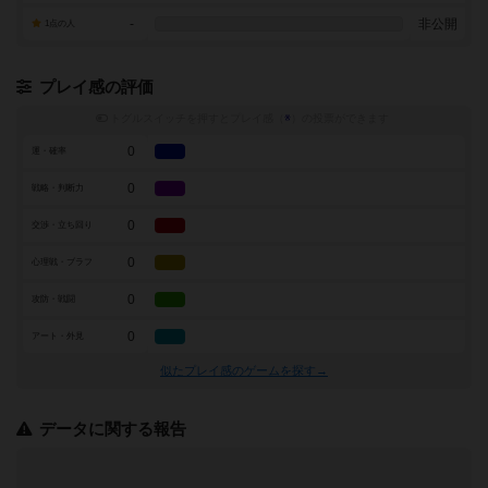
-
非公開
1点の人
プレイ感の評価
トグルスイッチを押すとプレイ感（
※
）の投票ができます
0
運・確率
0
戦略・判断力
0
交渉・立ち回り
0
心理戦・ブラフ
0
攻防・戦闘
0
アート・外見
似たプレイ感のゲームを探す→
データに関する報告