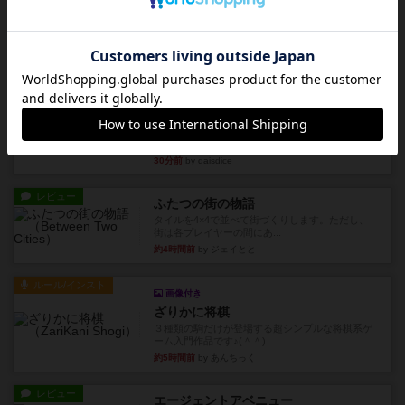
充実
クランク! ：冒険者たち（拡張）
クランク！のプレイヤーごとに能力の違うキャラ
クターを使用できるようにな...
4分前
by ぽっぽーくるっぽー
レビュー
ワイアームスパン
初プレイの感想です。ウイングスパン履修済のコ
メントとなります。ウイング...
30分前
by daisdice
レビュー
ふたつの街の物語
タイルを4×4で並べて街づくりします。ただし、
街は各プレイヤーの間にあ...
約4時間前
by ジェイとと
ルール/インスト
画像付き
ざりかに将棋
３種類の駒だけが登場する超シンプルな将棋系ゲ
ーム入門作品です♪(＾＾)...
約5時間前
by あんちっく
レビュー
エージェントアベニュー