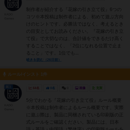
制作者が紹介する『花嫁の引き立て役』6つの
KADO
コツ※本投稿は制作者による、初めて遊ぶ方向
Games
けのヒントです。必勝法ではなく、考えるとき
の目安としてお読みください。『花嫁の引き立
て役』で大切なのは、合計値をできるだけ高く
することではなく、「2位になれる位置で止ま
ること」です。1位でも...
続きを読む（26日前）
ルール/インスト 1件
国王
64名
0名
0
画像
充実
5分でわかる『花嫁の引き立て役』ルール概要
KADO
※本投稿は制作者によるルール概要です。実際
Games
に遊ぶ際は、製品に同梱されている印刷版の正
式ルールをご確認ください。製品には、日本
語・英語・中国語（繁体字）の印刷版ルールを