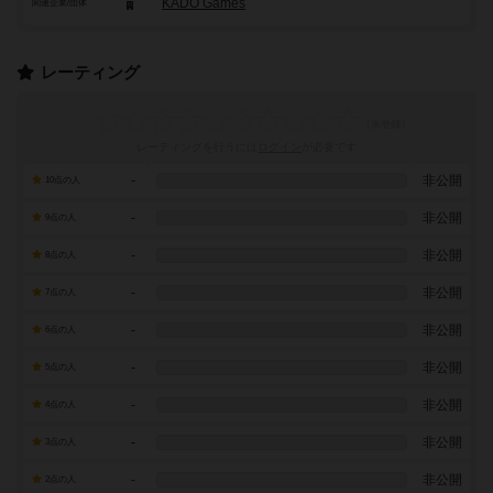
KADO Games
関連企業/団体
レーティング
レーティングを行うには
ログイン
が必要です
-
非公開
10点の人
-
非公開
9点の人
-
非公開
8点の人
-
非公開
7点の人
-
非公開
6点の人
-
非公開
5点の人
-
非公開
4点の人
-
非公開
3点の人
-
非公開
2点の人