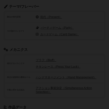
テーマ/フレーバー
現代（Present）
舞台の時代背景
パーティゲーム（Party）
その他のコンセプト
カードゲーム（Card Game）
メカニクス
ブラフ（Bluff）
頻出するメカニクス
チキンレース（Press Your Luck）
ハンドマネージメント（Hand Management）
得点や資源等の獲得ルール
アクション事前決定（Simultaneous Action
行動に関する仕組み
Selection）
作品データ