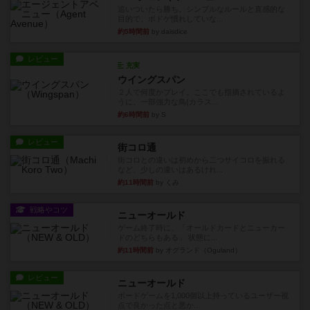
追いついたら勝ち。シンプルなルールと直感的な
目的で、ボドゲ慣れしていな...
約5時間前
by daisdice
レビュー
充実
ウイングスパン
２人で何度かプレイ。ここでも指摘されているよ
うに、一部強力な鳥(カラス...
約6時間前
by S
レビュー
街コロ通
街コロとの違いは初めから二つサイコロを振れる
など、少しの違いはあるけれ...
約11時間前
by くみ
戦略やコツ
ニューオールド
ゲーム終了時に、「オールドカードとニューカー
ドのどちらもある」 状態に...
約11時間前
by オグランド（Oguland）
レビュー
ニューオールド
ボードゲームを1,000個以上持っているユーザー視
点で良かった点と悪か...