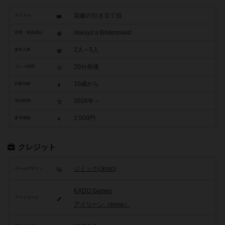
花嫁の引き立て役
タイトル
Always a Bridesmaid
原題・英題表記
2人～5人
参加人数
20分前後
プレイ時間
10歳から
対象年齢
2026年～
発売時期
2,500円
参考価格
クレジット
ジミック(Jimic)
ゲームデザイン
KADO Games
アートワーク
アイリーン（Irene）