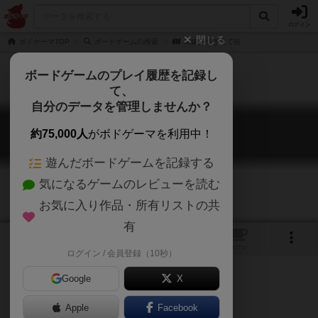
ログイン
閉じる
ボドゲーマTOP
ボードゲームの検索
花嫁の引き立て役
ボードゲームのプレイ履歴を記録し
て、
自分のデータを管理しませんか？
花嫁の引き立て役
約75,000人
がボドゲーマを利用中！
Always a Bridesmaid
遊んだボードゲームを記録する
気になるゲームのレビューを読む
お気に入り作品・所有リストの共
有
7
トップ
画像
動画
レビュー
カフェ
ログイン / 会員登録（10秒）
Google
X
Apple
Facebook