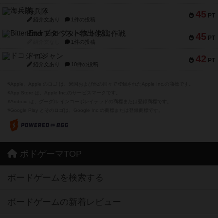
海兵隊
45
PT
紹介文あり
1件の投稿
Bitter End ブタペスト救出作戦
45
PT
紹介文なし
1件の投稿
ドコジャン
42
PT
紹介文あり
10件の投稿
※Apple、Apple のロゴ は、米国および他の国々で登録されたApple Inc.の商標です。
※App Store は、Apple Inc.のサービスマークです。
※Android は、グーグル インコーポレイテッドの商標または登録商標です。
※Google Play とそのロゴは、Google Inc.の商標または登録商標です。
ボドゲーマTOP
ボードゲームを検索する
ボードゲームの新着レビュー