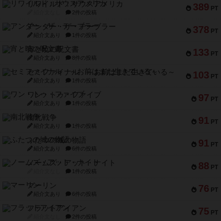
リワイルド：サウスアメリカ
389
PT
紹介文なし
2件の投稿
アンダー・ザ・テーブラー
378
PT
紹介文あり
1件の投稿
宵と暁の呪文書
133
PT
紹介文あり
8件の投稿
セミファイナル ～お前はまだ生きている～
103
PT
紹介文あり
1件の投稿
ワン・トゥ・ファイブ
97
PT
紹介文あり
1件の投稿
南北戦争
91
PT
紹介文あり
1件の投稿
ふたつの城の物語
91
PT
紹介文あり
6件の投稿
ノームズ・アット・ナイト
88
PT
紹介文なし
1件の投稿
マーリン
76
PT
紹介文あり
6件の投稿
フラットアイアン
75
PT
紹介文なし
2件の投稿