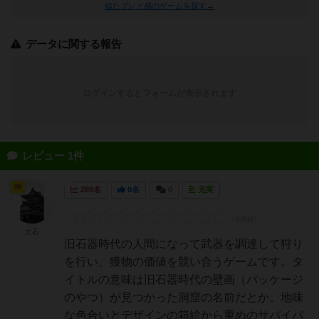
似たプレイ感のゲームを探す→
データに関する報告
ログインするとフォームが表示されます
レビュー 1件
神
289名
0名
0
充実
大石
旧石器時代の人間になって武器を調達して狩り
を行い、獲物の価値を競い合うゲームです。タ
イトルの意味は旧石器時代の壁画（パッケージ
のやつ）が見つかった洞窟の名前だとか。地味
な色合いとデザインの箱絵から重めのサバイバ