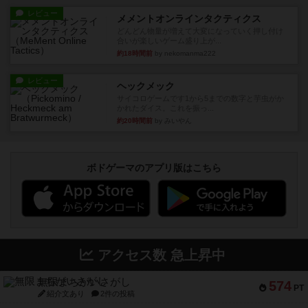
レビュー
メメントオンラインタクティクス
どんどん物量が増えて大変になっていく押し付け
合いが楽しいゲーム盛り上が...
約18時間前
by nekomanma222
レビュー
ヘックメック
サイコロゲームです1から5までの数字と芋虫がか
かれたダイス。これを振っ...
約20時間前
by みいやん
ボドゲーマのアプリ版はこちら
アクセス数 急上昇中
無限まちがいさがし
574
PT
紹介文あり
2件の投稿