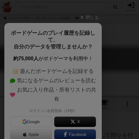
ログイン
閉じる
ボドゲーマTOP
ボードゲームの検索
アルタミラ
ボードゲームのプレイ履歴を記録し
て、
自分のデータを管理しませんか？
アルタミラ
約75,000人
がボドゲーマを利用中！
Altamira
遊んだボードゲームを記録する
気になるゲームのレビューを読む
お気に入り作品・所有リストの共
有
1
1
1
トップ
画像
動画
レビュー
カフェ
ログイン / 会員登録（10秒）
Google
X
旧石器時代の人間になって武器を調達して狩りを行
Apple
Facebook