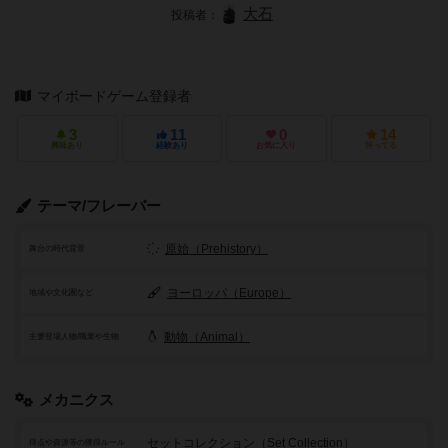
大石
投稿者：
マイボードゲーム登録者
3
11
0
14
興味あり
経験あり
お気に入り
持ってる
テーマ/フレーバー
原始（Prehistory）
舞台の時代背景
ヨーロッパ（Europe）
地域や文化圏など
動物（Animal）
主要登場人物/職業や生物
メカニクス
セットコレクション（Set Collection）
得点や資源等の獲得ルール