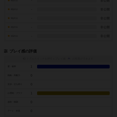
-
非公開
5点の人
-
非公開
4点の人
-
非公開
3点の人
-
非公開
2点の人
-
非公開
1点の人
プレイ感の評価
トグルスイッチを押すとプレイ感（
※
）の投票ができます
1
運・確率
0
戦略・判断力
0
交渉・立ち回り
1
心理戦・ブラフ
0
攻防・戦闘
0
アート・外見