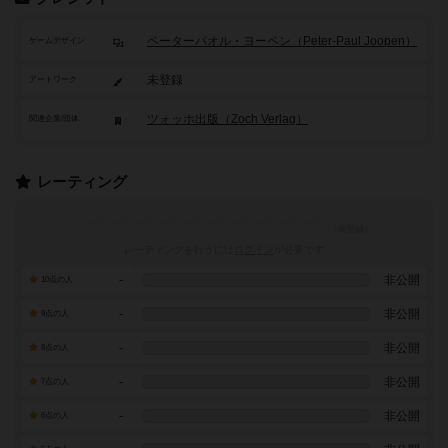
ペーターパオル・ヨーペン（Peter-Paul Joopen）
ゲームデザイン
未登録
アートワーク
ツォッホ出版（Zoch Verlag）
関連企業/団体
レーティング
レーティングを行うには
ログイン
が必要です
-
非公開
10点の人
-
非公開
9点の人
-
非公開
8点の人
-
非公開
7点の人
-
非公開
6点の人