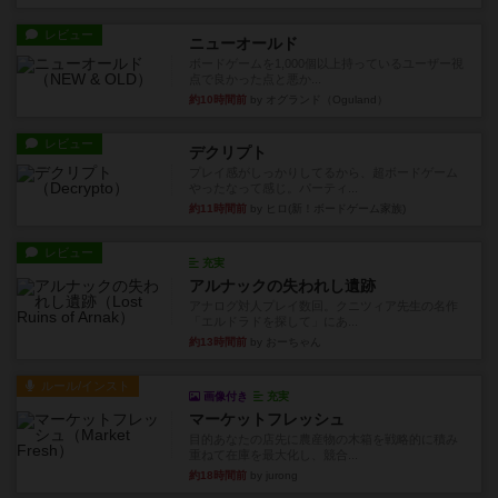
レビュー
ニューオールド
ボードゲームを1,000個以上持っているユーザー視
点で良かった点と悪か...
約10時間前
by オグランド（Oguland）
レビュー
デクリプト
プレイ感がしっかりしてるから、超ボードゲーム
やったなって感じ。パーティ...
約11時間前
by ヒロ(新！ボードゲーム家族)
レビュー
充実
アルナックの失われし遺跡
アナログ対人プレイ数回。クニツィア先生の名作
「エルドラドを探して」にあ...
約13時間前
by おーちゃん
ルール/インスト
画像付き
充実
マーケットフレッシュ
目的あなたの店先に農産物の木箱を戦略的に積み
重ねて在庫を最大化し、競合...
約18時間前
by jurong