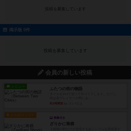
投稿を募集しています
掲示板 0件
投稿を募集しています
会員の新しい投稿
レビュー
ふたつの街の物語
タイルを4×4で並べて街づくりします。ただし、
街は各プレイヤーの間にあ...
約3時間前
by ジェイとと
ルール/インスト
画像付き
ざりかに将棋
３種類の駒だけが登場する超シンプルな将棋系ゲ