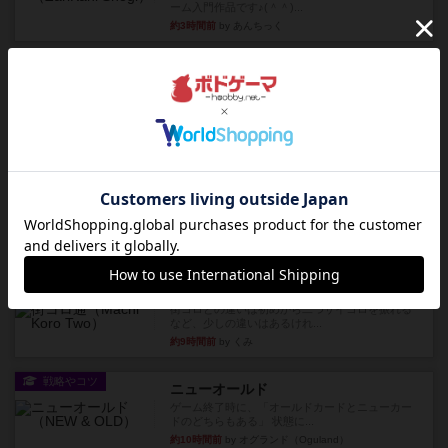
ーム入門作品です♪(＾＾)...
約3時間前
by あんちっく
レビュー
エージェントアベニュー
追いついたら勝ち。シンプルなルールと直感的な
目的で、ボドゲ慣れしていな...
約4時間前
by daisdice
レビュー
充実
ウイングスパン
２人で何度かプレイ。ここでも指摘されているよ
うに、一部強力な鳥(カラス...
約4時間前
by S
レビュー
街コロ通
街コロとの違いは初めから二つサイコロを振れる
など、少しの違いはあるけれ...
約9時間前
by くみ
戦略やコツ
ニューオールド
ゲーム終了時に、「オールドカードとニューカー
ドのどちらもある」 状態に...
約10時間前
by オグランド（Oguland）