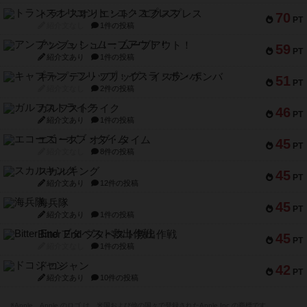
トランスオリエント・エクスプレス
70
PT
紹介文なし
1件の投稿
アンブッシュ！：ムーブアウト！
59
PT
紹介文あり
1件の投稿
キャプテン・フリップ：イスラ・ボンバ
51
PT
紹介文なし
2件の投稿
ガルフストライク
46
PT
紹介文あり
1件の投稿
エコーズ・オブ・タイム
45
PT
紹介文なし
8件の投稿
スカルキング
45
PT
紹介文あり
12件の投稿
海兵隊
45
PT
紹介文あり
1件の投稿
Bitter End ブタペスト救出作戦
45
PT
紹介文なし
1件の投稿
ドコジャン
42
PT
紹介文あり
10件の投稿
※Apple、Apple のロゴ は、米国および他の国々で登録されたApple Inc.の商標です。