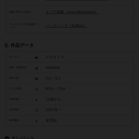
エリア移動（Area Movement）
移動に関する仕組み
プレイヤーの干渉/影響アク
バッティング（Batting）
ション
作品データ
アルタミラ
タイトル
Altamira
原題・英題表記
3人～5人
参加人数
60分～75分
プレイ時間
12歳から
対象年齢
2007年～
発売時期
未登録
参考価格
クレジット