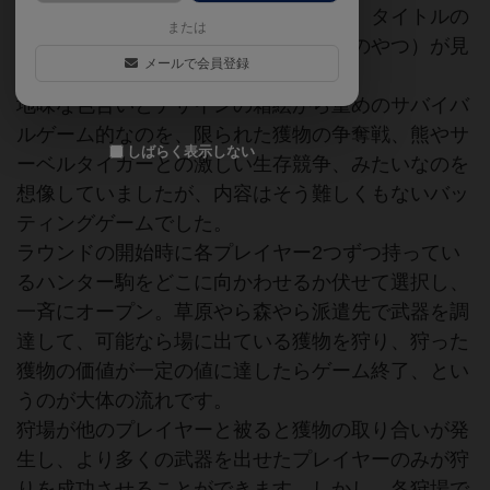
い、獲物の価値を競い合うゲームです。タイトルの
または
意味は旧石器時代の壁画（パッケージのやつ）が見
メールで会員登録
つかった洞窟の名前だとか。
地味な色合いとデザインの箱絵から重めのサバイバ
ルゲーム的なのを、限られた獲物の争奪戦、熊やサ
しばらく表示しない
ーベルタイガーとの激しい生存競争、みたいなのを
想像していましたが、内容はそう難しくもないバッ
ティングゲームでした。
ラウンドの開始時に各プレイヤー2つずつ持ってい
るハンター駒をどこに向かわせるか伏せて選択し、
一斉にオープン。草原やら森やら派遣先で武器を調
達して、可能なら場に出ている獲物を狩り、狩った
獲物の価値が一定の値に達したらゲーム終了、とい
うのが大体の流れです。
狩場が他のプレイヤーと被ると獲物の取り合いが発
生し、より多くの武器を出せたプレイヤーのみが狩
りを成功させることができます。しかし、各狩場で