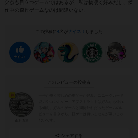
欠点も目立つゲームではあるが、私は物凄く好みだし、傑
作中の傑作ゲームなのは間違いない。
この投稿に
4
名が
ナイス！
しました
ナイス！
このレビューの投稿者
一手が重く苦しめの重ゲーが好み。ユニークカード
神
能力やコンボゲー、アブストラクトは好みから外れ
る傾向。好みのゲームと期待外れだったゲームのレ
ビューを書きがち。軽ゲーは買いませんが嫌いじゃ
ないです。
山本 右近
シェアする