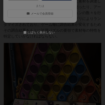
まず、根幹となる部分はワーカーを配置して素材を調達し
または
たり、調合実験を行ったり、薬を冒険者に売ったり、アー
ティファクトを購入したり、というアクションの数々を行
メールで会員登録
うこと。だがこのゲームは素材の特性がアプリによりラン
ダマイズされており、ゲーム毎に調合結果が変化するため
その調合結果をもとに論理パズルの要領で素材毎の特性を
しばらく表示しない
特定していかなければならない。