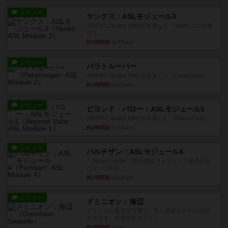
レビュー
ヤンクス：ASLモジュール3
1987年にAvalon Hill社が出版した『Yanks』に付属
のマ...
約1時間前
by Chaco
レビュー
パラトルーパー
1986年にAvalon Hill社が出版した『Paratrooper...
約1時間前
by Chaco
レビュー
ビヨンド・バロー：ASLモジュール1
1985年にAvalon Hill社が出版した『Beyond Valo...
約2時間前
by Chaco
レビュー
パルチザン：ASLモジュール4
『Squad Leader』用の追加マップとして発売され
たマップ#10...
約2時間前
by Chaco
レビュー
ドミニオン：海辺
ドミニオン拡張第３弾で、主に持続カードが追加
されます。今弾以前のドミニ...
約2時間前
by aki