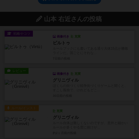
山本 右近さんの投稿
戦略やコツ
画像付き
充実
ビルトゥ
ルールブックにも書いてある通り大体15点が勝敗
ラインだ。国ごとにそれな...
7日前
の投稿
レビュー
画像付き
充実
グリニヴィル
ぼくらの街づくり戦争街づくりゲームと聞くと、
すこし孤独で、けれどもどこ...
30日前
の投稿
ルール/インスト
充実
グリニヴィル
ルール自体は難しくないのですが、意外と細かい
ルールが多くやる度に抜けが...
約2ヶ月前
の投稿