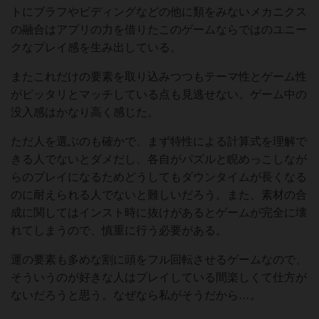
トにブラフやビディングなどの他に類をみないメカニクス
の融合はアプリの力を借りたこのゲームならではのユニー
クなプレイ感を生み出している。
またこれだけの要素を取り込みつつもテーマ性とゲーム性
がピッタリとマッチしている点も見逃せない。ゲーム中の
没入感はかなり高く感じた。
ただ人を選ぶのも確かで、まず特性による計算式を理解で
きる人でないとダメだし、各自がパズルと睨めっこしなが
らのプレイになるためどうしてもダウンタイムが長くなる
のに耐えられる人でないと難しいだろう。また、素材の合
成に関してはインスト時に抜けがあるとゲームが完全に壊
れてしまうので、慎重に行う必要がある。
運の要素も多めな割に頭をフル回転させるゲームなので、
そういうのが好きな人はプレイしている間楽しくて仕方が
ないだろうと思う。なぜなら私がそうだから…。