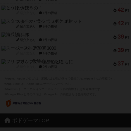
とうほうの！
42
PT
紹介文なし
1件の投稿
スターマイン・ラミー ポケット
42
PT
紹介文あり
2件の投稿
海兵隊
39
PT
紹介文あり
1件の投稿
スーパーストア3000
39
PT
紹介文なし
1件の投稿
フリップ７：復讐心とともに
37
PT
紹介文なし
2件の投稿
※Apple、Apple のロゴ は、米国および他の国々で登録されたApple Inc.の商標です。
※App Store は、Apple Inc.のサービスマークです。
※Android は、グーグル インコーポレイテッドの商標または登録商標です。
※Google Play とそのロゴは、Google Inc.の商標または登録商標です。
ボドゲーマTOP