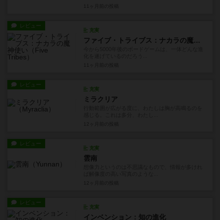
11ヶ月前
の投稿
レビュー
充実
ファイブ・トライブス：ナカラの魔神使い
今から5000年後のボードゲームは、一体どんな進
化を遂げているのだろう...
11ヶ月前
の投稿
レビュー
充実
ミラクリア
行動範囲が広がる度に、わたしは胸が高鳴るのを
感じる。これは多分、わたし...
12ヶ月前
の投稿
レビュー
充実
雲南
想像力というのは不思議なもので、情報が多けれ
ば解像度の高い写真のような...
12ヶ月前
の投稿
レビュー
充実
インベンション：知の進化