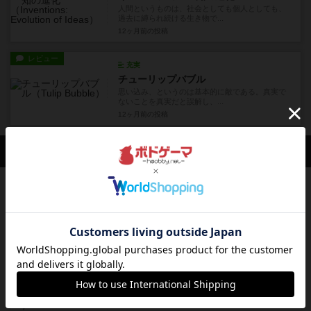
人間というものは、社会としても個人としても、
過去に縛られ続ける生き物で...
12ヶ月前
の投稿
レビュー
充実
チューリップバブル
思い込み、というのは基本的に敵である。真実で
ないことを真実だと誤解し、...
12ヶ月前
の投稿
会員の新しい投稿
レビュー
充実
ドゥームド・バタリオンズ：ASLモジュール11
『Squad Leader』用の追加マップとして発売され
たマップの#9...
18分前
by Chaco
レビュー
クロワ・ド・ゲール：ASLモジュール10
1992年にAvalon Hill社が出版した『Croix de Gu...
30分前
by Chaco