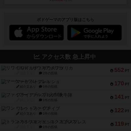
ボドゲーマのアプリ版はこちら
アクセス数 急上昇中
リワイルド：サウスアメリカ
552
PT
紹介文なし
2件の投稿
マーケットフレッシュ
170
PT
紹介文あり
1件の投稿
ファイアー・ブルズ / 火牛陣
141
PT
紹介文なし
1件の投稿
ワン・トゥ・ファイブ
122
PT
紹介文あり
1件の投稿
トランスオリエント・エクスプレス
119
PT
紹介文なし
1件の投稿