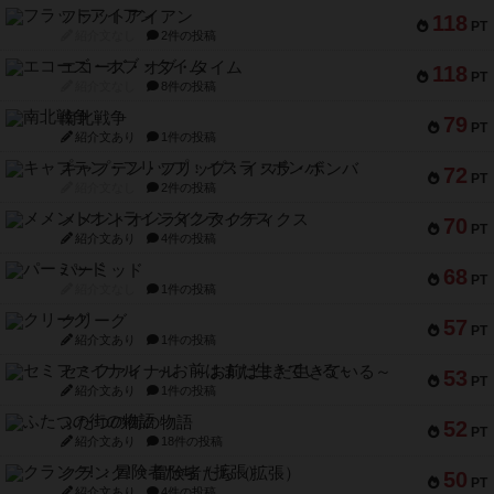
フラットアイアン
118
PT
紹介文なし
2件の投稿
エコーズ・オブ・タイム
118
PT
紹介文なし
8件の投稿
南北戦争
79
PT
紹介文あり
1件の投稿
キャプテン・フリップ：イスラ・ボンバ
72
PT
紹介文なし
2件の投稿
メメントオンラインタクティクス
70
PT
紹介文あり
4件の投稿
パーミッド
68
PT
紹介文なし
1件の投稿
クリーグ
57
PT
紹介文あり
1件の投稿
セミファイナル ～お前はまだ生きている～
53
PT
紹介文あり
1件の投稿
ふたつの街の物語
52
PT
紹介文あり
18件の投稿
クランク! ：冒険者たち（拡張）
50
PT
紹介文あり
4件の投稿