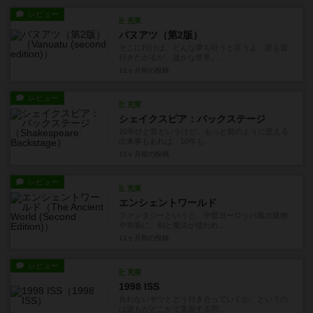
レビュー
充実
バヌアツ（第2版）
そこに行けば、どんな夢も叶うと言うよ。誰も皆
行きたがるが、遥かな世界。...
11ヶ月前
の投稿
レビュー
充実
シェイクスピア：バックステージ
10年ひと昔というけど、もっと前のように思える
出来事もあれば、10年も...
11ヶ月前
の投稿
レビュー
充実
エンシェントワールド
ファンタジーというと、中世ヨーロッパ風の建物
や衣装に、剣と魔法が使われ...
11ヶ月前
の投稿
レビュー
充実
1998 ISS
合わないヤツとどう付き合っていくか、というの
は誰もがどこかで直面する問...