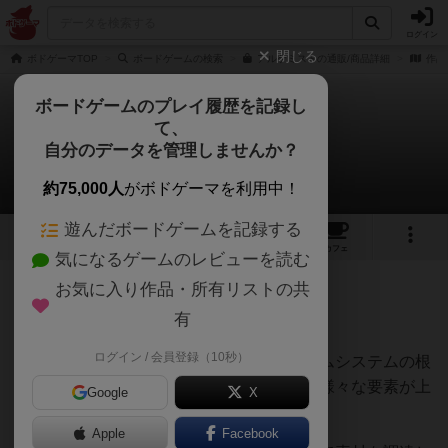
ログイン
閉じる
ボドゲーマTOP
ボードゲームの検索
アルケミストの通販/商品詳細
作品
ボードゲームのプレイ履歴を記録し
て、
アルケミスト
自分のデータを管理しませんか？
山本 右近さんのレビュー
約75,000人
がボドゲーマを利用中！
遊んだボードゲームを記録する
10
5
22
トップ
画像
動画
レビュー
カフェ
気になるゲームのレビューを読む
お気に入り作品・所有リストの共
486名
4名
0
6年以上前
有
ログイン / 会員登録（10秒）
アプリを使うストラテジーゲームで、ゲームシステムの根
幹はワーカープレイスメント。だがそこに様々な要素が上
Google
X
手く融合されている。
Apple
Facebook