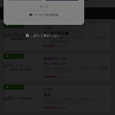
または
会員の新しい投稿
メールで会員登録
レビュー
充実
宵と暁の呪文書
しばらく表示しない
4/5点呪文を修得したり使い魔にトークンを捧げた
りして得点を増やしてい...
約1時間前
by ワタル
レビュー
画像付き
充実
ワンラウンド
星5軽〜中量級を中心にプレイするゲーマーの感想
です。今回はボードゲーム...
約5時間前
by おとん
レビュー
充実
花火
ずっと前のドイツ年間ゲーム大賞ながら、シンプ
ルで簡単な小ゲームで今でも...
約8時間前
by tamio