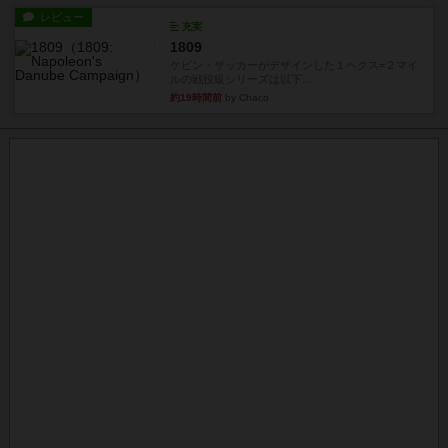
レビュー
充実
1809
ケビン・ザッカーがデザインした１ヘクス=２マイ
ルの戦役級シリーズは以下...
約19時間前
by Chaco