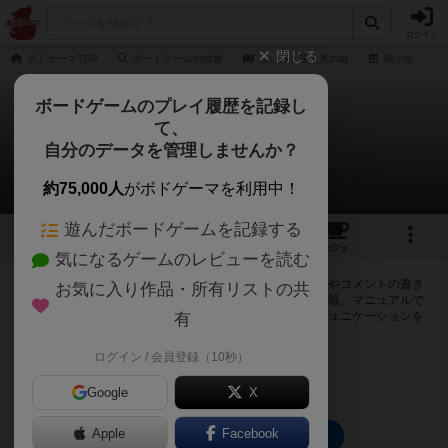
ログイン
閉じる
ボドゲーマTOP
ボードゲームの検索
赤い扉と殺人鬼の鍵
掲示板
ボードゲームのプレイ履歴を記録し
て、
赤い扉と殺人鬼の鍵
自分のデータを管理しませんか？
0件の掲示板
約75,000人
がボドゲーマを利用中！
遊んだボードゲームを記録する
52
2
13
42
トップ
画像
動画
レビュー
カフェ
気になるゲームのレビューを読む
ログインすると赤い扉と殺人鬼の鍵に関する掲示板の作成やコメントの書き
お気に入り作品・所有リストの共
込みが出来るようになります。ルールの疑問やエラッタ情報、マニュアルで
は判断し辛い曖昧な表記等について会員同士で自由にコミュニケーションを
有
とることが出来ます。
ログイン / 会員登録（10秒）
ログイン/無料会員登録
Google
X
Apple
Facebook
赤い扉と殺人鬼の鍵のトップに戻る