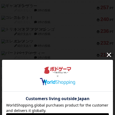
ギャンブラー
257
PT
紹介文なし
2件の投稿
コレクト！
240
PT
紹介文なし
1件の投稿
トリオンフ ア マレンゴ
236
PT
紹介文あり
1件の投稿
エレメンツ
232
PT
紹介文あり
4件の投稿
バー！パーティー
212
PT
紹介文なし
1件の投稿
ギョッと
154
PT
紹介文あり
1件の投稿
クルティボ
152
PT
紹介文なし
1件の投稿
ブラヴェスト
140
PT
紹介文なし
1件の投稿
ドブル：ポケットモンスター
122
PT
紹介文あり
4件の投稿
ジャンヌ・ダルク-オルレアン ドロー＆ライト
118
PT