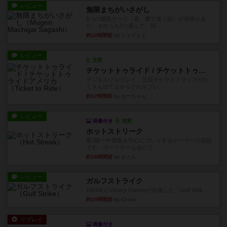
レビュー
無限まちがいさがし
6つの場面カード（表、裏で違う絵）が何枚かあ
り、そのうち3つ選んで、同...
約10時間前
by ジェイとと
レビュー
充実
チケットトゥライド / チケットトゥライドアメリカ
デジタルソロプレイ。元祖チケライ？マップがた
くさん出てるからどれをプレ...
約12時間前
by おーちゃん
レビュー
画像付き
充実
ホットストリーク
星7軽〜中量級を中心にプレイするゲーマーの感想
です。ボードゲーム会にて...
約18時間前
by おとん
レビュー
ガルフストライク
1983年にVictory Gamesが出版した『Gulf Strik...
約19時間前
by Chaco
リプレイ
画像付き