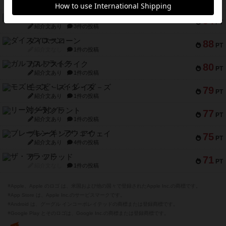
紹介文なし
5件の投稿
ファースト・イン・フライト
94
PT
紹介文あり
3件の投稿
ダイススローン
88
PT
紹介文なし
1件の投稿
ガルフストライク
80
PT
紹介文あり
1件の投稿
モズビ－ズ・レイダ－ズ
79
PT
紹介文あり
1件の投稿
リー対グラント
77
PT
紹介文あり
1件の投稿
ブレーキング・アウェイ
75
PT
紹介文あり
4件の投稿
ザ・フラッド
71
PT
紹介文なし
1件の投稿
※Apple、Apple のロゴ は、米国および他の国々で登録されたApple Inc.の商標です。
※App Store は、Apple Inc.のサービスマークです。
※Android は、グーグル インコーポレイテッドの商標または登録商標です。
※Google Play とそのロゴは、Google Inc.の商標または登録商標です。