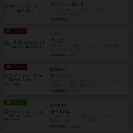
ディジットコード
やっぱり論理ゲームは面白い。息子とリプレイし
ました。息子の勝ち。これリ...
約19時間前
by くみ
リプレイ
充実
アルゴ
アルゴがとても好きで、たぶんプレイ回数が最も
多いゲームです。なんといっ...
約19時間前
by おとん
リプレイ
画像付き
タイムボム
僕はホントに嘘が下手なようで、すぐバレますみ
んなホント、嘘が上手ですよ...
約19時間前
by あまる
レビュー
画像付き
タイムボム
まず簡単で軽い！大人数で遊べる！それなのに小
箱！何より楽しい！！正体隠...
約19時間前
by あまる