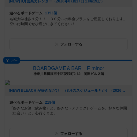
[NEW] 8月営業カレンダー（2026年07月17日 13時19分）
遊べるボードゲーム
1353個
名城大学徒歩１分！！ ３０分～の料金プランをご用意しております。
空いた時間でぜひ遊びにきてください！
フォローする
バー
BOARDGAME＆BAR F minor
神奈川県横浜市中区花咲町2-62 岡田ビル２階
[NEW] BLEACH が好きなだけ （8月のスケジュールとか）（2026年07月16日 03時46分）
遊べるボードゲーム
219個
「好きなお酒（飲み物）と、好きな（アナログ）ゲームを、好きな仲間
（出会い）と、心行くまま」
フォローする