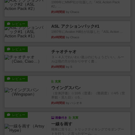
レビュー
ASL アクションパック#1
1997年にAvalon Hill社が出版した『ASL Action ...
約4時間前
by Chaco
レビュー
チャオチャオ
３～４人でわいわい遊ぶのにちょうどいい。ルー
ルは他の方が分かりやすく書...
約4時間前
by S
レビュー
充実
ウイングスパン
（全体評価）☆10/6（普通）（難易度）☆4/5（世
界観・見た目）☆5...
約4時間前
by ハシオキ
レビュー
画像付き
充実
一線を画す
簡単に言うと、トリックテイキングでモダンアー
トを行う、と言ったゲーム。...
約5時間前
by タカミネコウヘイ
レビュー