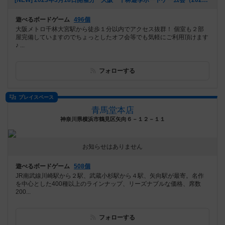
[NEW] 2023年3月18日開催分 大阪 千林遊季ボードゲーム会（2023年02月17日 16時08分）
遊べるボードゲーム
496個
大阪メトロ千林大宮駅から徒歩１分以内でアクセス抜群！ 個室も２部
屋完備していますのでちょっとしたオフ会等でも気軽にご利用頂けます
♪ ...
フォローする
プレイスペース
青馬堂本店
神奈川県横浜市鶴見区矢向６－１２－１１
お知らせはありません
遊べるボードゲーム
508個
JR南武線川崎駅から２駅、武蔵小杉駅から４駅、矢向駅が最寄。名作
を中心とした400種以上のラインナップ、リーズナブルな価格、席数
200...
フォローする