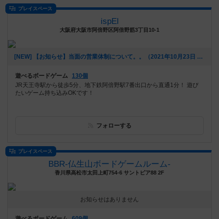
プレイスペース
ispEl
大阪府大阪市阿倍野区阿倍野筋3丁目10-1
[NEW] 【お知らせ】当面の営業体制について。。（2021年10月23日 21時49分）
遊べるボードゲーム
130個
JR天王寺駅から徒歩5分、地下鉄阿倍野駅7番出口から直通1分！ 遊び
たいゲーム持ち込みOKです！
フォローする
プレイスペース
BBR-仏生山ボードゲームルーム-
香川県高松市太田上町754-6 サントピア88 2F
お知らせはありません
遊べるボードゲーム
609個