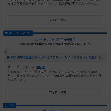
んなで作る隠れ家的ゲームスペース』 飲食持込OK！どんなゲーム...
フォローする
ボードゲームカフェ
カードボックス矢向店
神奈川県横浜市鶴見区神奈川県横浜市鶴見区矢向5－8－42
[NEW] 川崎で話題のマーダーミステリー「ヤノハのフタリ」を遊ぶ（2020年07月26日 15時36分）
遊べるボードゲーム
497個
１０００円で一日中遊び放題、料金にドリンクーバーも付いて超お
得！！飲食物持ち込み自由です。川崎駅から2駅の南武線矢向駅から徒
歩３分、ス...
フォローする
バー