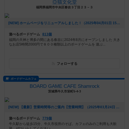
亞猫文化堂
福岡県福岡市中央区春吉３丁目２３－３
[NEW] ホームページをリニューアルしました！（2025年04月01日 15時56分）
遊べるボードゲーム
813個
福岡の天神と博多の間にある春吉に2024年8月にオープンしました 大き
なお店5時間2000円で８００種類以上のボードゲームを 遊ぶ...
フォローする
ボードゲームカフェ
BOARD GAME CAFE Shamrock
茨城県牛久市栄町5-4-3
[NEW] 【最新】営業時間等のご案内【営業時間】（2025年03月24日 13時02分）
遊べるボードゲーム
779個
牛久駅から徒歩15分、牛久市役所のそば。カフェのみのご利用も大歓
迎。ぜひいらしてください。