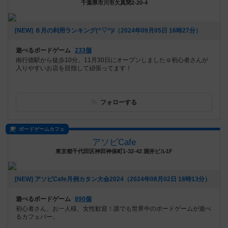
千葉県市川市欠真間2-20-4
[NEW] ８月の利用ランキング(^▽^)/（2024年09月05日 16時27分）
遊べるボードゲーム
233個
南行徳駅から徒歩10分。11月30日にオープンしました☺️初心者さんが
入りやすいお店を目指して頑張ってます！
フォローする
ボードゲームカフェ
アソビCafe
東京都千代田区神田神保町1-32-42 堀井ビル1F
[NEW] アソビCafe月例カタン大会2024（2024年08月02日 18時13分）
遊べるボードゲーム
890個
初心者さん、お一人様、女性歓迎！誰でも世界中のボードゲームが遊べ
るカフェバー。