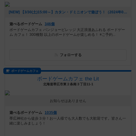
[NEW] 【3/30(土)15:00～】カタン・ドミニオンで遊ぼう！（2024年03月23日 14時37分）
遊べるボードゲーム
346個
ボードゲームカフェ バンジョービレッジ 大正浪漫あふれる ボードゲー
ム カフェ！ 300種類 以上のボードゲームが楽しめる！ ※ご予約...
フォローする
ボードゲームカフェ
ボードゲームカフェ the Lit
北海道帯広市東２条南３丁目11-1
お知らせはありません
遊べるボードゲーム
1035個
帯広神社から徒歩３分！お一人様でも大人数でも大歓迎です。皆さん一
緒に楽しみましょう！