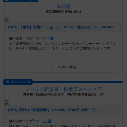
有明亭
東京都豊島区巣鴨1-20-13
[NEW] 【巣鴨】土曜ゲーム会 テーマ：街・地名のゲーム（2020年12月02日 17時54分）
遊べるボードゲーム
1437個
山手線巣鴨駅から4分！スパイスカレーや挽きたてコーヒー、クラフト
ビールを450種類以上のボードゲームとともにご用意しております。
フォローする
プレイスペース
ショップ娯楽屋 秋葉原スペース店
東京都千代田区外神田2-13-5 MINTRON秋葉原ビル 2F
[NEW] 季節柱で桜花決闘を（2020年08月06日 18時09分）
遊べるボードゲーム
880個
何も無いから…なんでも出来る！ 自由度の高さを目指す 『秋葉原のみ