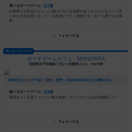
遊べるボードゲーム
477個
仕事帰りや休日にふらっと遊びに行ける場所があったらいいなという思
いからお店を作りました✨ お友達とでもご家族でも、お一人様でもお気
軽...
フォローする
プレイスペース
ボードゲームカフェ MONSTERA
茨城県水戸市城南2丁目7-1 常盤第２ビル 501号室
[NEW] モンステラ杯「1対1」部門（2022年04月01日 15時16分）
遊べるボードゲーム
333個
個室あり！紅茶とコーヒー飲み放題！ボードゲームは300種類以上！
フォローする