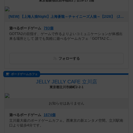
東京都新宿区西早稲田2丁目16-17 2階
[NEW] 【上海人狼Night】上海蒼龍～チャイニーズ人狼～【2/28】（2018年02月21日 15時29分）
遊べるボードゲーム
793個
GOTTA2の目指す、ゲームで作るよりよいコミュニケーションが体感出
来る場所として 誰でも気軽に遊べるゲームカフェ「GOTTA2 C...
フォローする
ボードゲームカフェ
JELLY JELLY CAFE 立川店
東京都立川市錦町2-2-1
お知らせはありません
遊べるボードゲーム
1674個
立川最大級のボードゲームカフェ。西東京の新エンタメ空間。立川駅南
口より徒歩4分です。