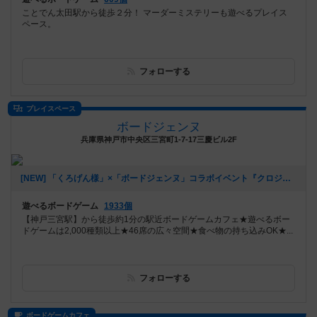
ことでん太田駅から徒歩２分！ マーダーミステリーも遊べるプレイス
ペース。
フォローする
プレイスペース
ボードジェンヌ
兵庫県神戸市中央区三宮町1-7-17三慶ビル2F
[NEW] 「くろげん様」×「ボードジェンヌ」コラボイベント『クロジェンヌ会』（2021年02月13日 14時21分）
遊べるボードゲーム
1933個
【神戸三宮駅】から徒歩約1分の駅近ボードゲームカフェ★遊べるボー
ドゲームは2,000種類以上★46席の広々空間★食べ物の持ち込みOK★...
フォローする
ボードゲームカフェ