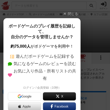
ログイン
閉じる
ボドゲーマTOP
ボードゲームの検索
赤い扉と殺人鬼の鍵
カフェ/店舗情
ボードゲームのプレイ履歴を記録し
て、
赤い扉と殺人鬼の鍵
自分のデータを管理しませんか？
42店のカフェ/スペースが提供中
約75,000人
がボドゲーマを利用中！
遊んだボードゲームを記録する
52
2
13
42
トップ
画像
動画
レビュー
カフェ
気になるゲームのレビューを読む
赤い扉と殺人鬼の鍵で遊ぶことができるボードゲームカフェ・プレイスペー
お気に入り作品・所有リストの共
スが42店登録されています。公開プロフィールの都道府県が設定されたアカ
ウントでログインすると、同じ都道府県内の店舗に絞り込むボタンが表示さ
有
れます。
ログイン / 会員登録（10秒）
ショップ
Google
X
ボードゲームショップ Blue Dice
福井県福井市光陽2丁目2-39 ウエストプラザＢ号
Apple
Facebook