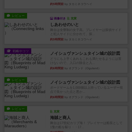
画像付き
充実
しあわせのいと
舞台は全寮制の女子高。プレイヤーは探偵サイド
と犯人サイドに分かれて、探...
約5時間前
by タカミネコウヘイ
戦略やコツ
ノイシュヴァンシュタイン城の設計図
どうにも上手くあれもこれも満たせるようには置
けないので、入口の除去と入...
約6時間前
by オグランド（Oguland）
レビュー
ノイシュヴァンシュタイン城の設計図
ボードゲームを1,000個以上持っているユーザー視
点で良かった点と悪か...
約6時間前
by オグランド（Oguland）
レビュー
充実
海賊と商人
舞台は17世紀カリブ海！ プレイヤーは船長として
1隻の船を駆り・・17...
約7時間前
by yuishi
レビュー
画像付き
充実