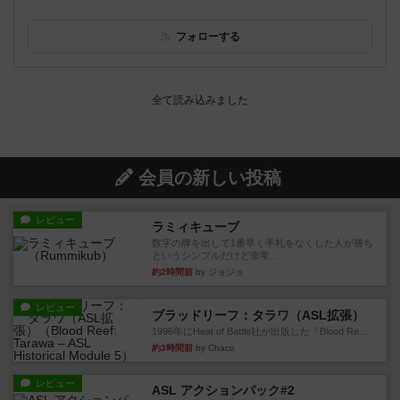
フォローする
会員の新しい投稿
レビュー
ラミィキューブ
数字の牌を出して1番早く手札をなくした人が勝ち
というシンプルだけど非常...
約2時間前
by ジョジョ
レビュー
ブラッドリーフ：タラワ（ASL拡張）
1996年にHeat of Battle社が出版した『Blood Re...
約3時間前
by Chaco
レビュー
ASL アクションパック#2
1999年にMMP社が出版した『ASL Action Pack
#2』...
約3時間前
by Chaco