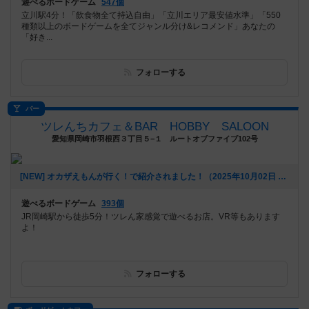
遊べるボードゲーム
547個
立川駅4分！「飲食物全て持込自由」「立川エリア最安値水準」「550
種類以上のボードゲームを全てジャンル分け&レコメンド」あなたの
「好き...
フォローする
バー
ツレんちカフェ＆BAR HOBBY SALOON
愛知県岡崎市羽根西３丁目５−１ ルートオブファイブ102号
[NEW] オカザえもんが行く！で紹介されました！（2025年10月02日 18時35分）
遊べるボードゲーム
393個
JR岡崎駅から徒歩5分！ツレん家感覚で遊べるお店。VR等もあります
よ！
フォローする