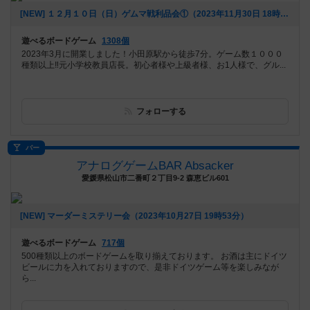
[NEW] １２月１０日（日）ゲムマ戦利品会①（2023年11月30日 18時05分）
遊べるボードゲーム
1308個
2023年3月に開業しました！小田原駅から徒歩7分。ゲーム数１０００
種類以上‼️元小学校教員店長。初心者様や上級者様、お1人様で、グル...
フォローする
バー
アナログゲームBAR Absacker
愛媛県松山市二番町２丁目9-2 森恵ビル601
[NEW] マーダーミステリー会（2023年10月27日 19時53分）
遊べるボードゲーム
717個
500種類以上のボードゲームを取り揃えております。 お酒は主にドイツ
ビールに力を入れておりますので、是非ドイツゲーム等を楽しみなが
ら...