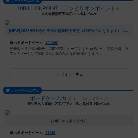
ボードゲームカフェ
10BILLIONPOINT（テンビリオンポイント）
東京都新宿区天神町68-3 橋本ビル2F
[NEW] 2025年5月から平日の営業時間変更（19時からになります）（2025年06月20日 16時25分）
遊べるボードゲーム
1040個
神楽坂・江戸川橋5分｜2021年2月オープン｜Free Wi-Fi、電源完備｜カ
フェ / バーとして利用OK｜街のみんなの給水所｜また...
フォローする
ボードゲームカフェ
ボードゲームカフェ シュパース
愛知県名古屋市中区栄2丁目2-1 広小路伏見中駒ビル6C
お知らせはありません
遊べるボードゲーム
476個