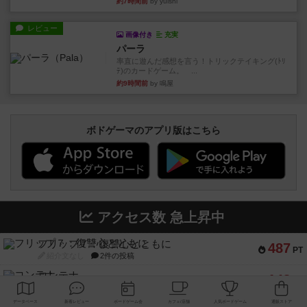
パーラ
率直に遊んだ感想を言う！トリックテイキング(ﾄﾘ
ﾃ)のカードゲーム。 ...
約9時間前
by 鳴屋
ボドゲーマのアプリ版はこちら
アクセス数 急上昇中
フリップ７：復讐心とともに
487
PT
紹介文なし
2件の投稿
コンテナ
148
PT
紹介文なし
1件の投稿
ドゥームド・バタリオンズ：ASLモジュール11
132
PT
紹介文あり
1件の投稿
コード・オブ・ブシドー：ASLモジュール8
126
PT