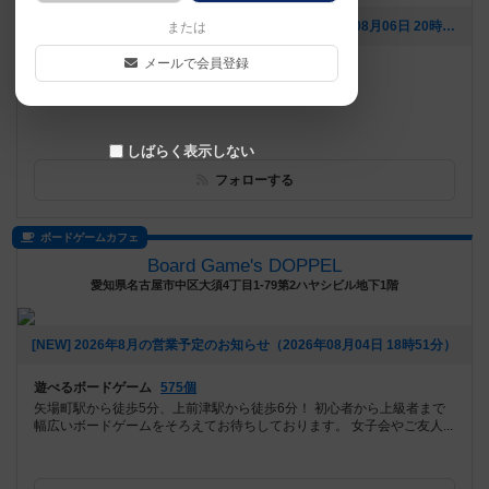
[NEW] パーティゲーム会が開催されました！（2026年08月06日 20時08分）
または
メールで会員登録
遊べるボードゲーム
380個
初心者歓迎！話題のボードゲームをやってみよう！
しばらく表示しない
フォローする
ボードゲームカフェ
Board Game's DOPPEL
愛知県名古屋市中区大須4丁目1-79第2ハヤシビル地下1階
[NEW] 2026年8月の営業予定のお知らせ（2026年08月04日 18時51分）
遊べるボードゲーム
575個
矢場町駅から徒歩5分、上前津駅から徒歩6分！ 初心者から上級者まで
幅広いボードゲームをそろえてお待ちしております。 女子会やご友人...