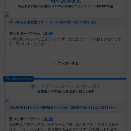
料理店wildcat
埼玉県所沢市小手指町1-22-13小手指町ファランドール1階102号室
[NEW] 初心者歓迎です！（2019年09月14日 17時57分）
遊べるボードゲーム
151個
小手指駅から歩いて五分くらいです。まだまだゲームの数も少ないです
が、遊びに来てください。
フォローする
プレイスペース
ボードゲームスペース ポンポン
青森県八戸市内丸1-5-22野々口ビル1階
[NEW] 第1回カタンの開拓者たち大会（2019年06月10日 13時37分）
遊べるボードゲーム
761個
青森県八戸市では初のボードゲームで遊べるお店です！ 約６００種類
のボードゲームがあり、飲食物持ち込みＯＫです♪︎ 高校生以下料金半...