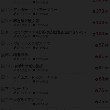
PT
紹介文なし
2件の投稿
アンダー・ザ・テーブラー
378
PT
紹介文あり
1件の投稿
宵と暁の呪文書
133
PT
紹介文あり
8件の投稿
セミファイナル ～お前はまだ生きている～
103
PT
紹介文あり
1件の投稿
ワン・トゥ・ファイブ
97
PT
紹介文あり
1件の投稿
南北戦争
91
PT
紹介文あり
1件の投稿
ふたつの城の物語
91
PT
紹介文あり
6件の投稿
ノームズ・アット・ナイト
88
PT
紹介文なし
1件の投稿
マーリン
76
PT
紹介文あり
6件の投稿
フラットアイアン
75
PT
紹介文なし
2件の投稿