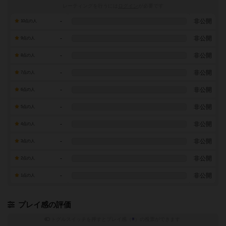
レーティングを行うには
ログイン
が必要です
-
非公開
10点の人
-
非公開
9点の人
-
非公開
8点の人
-
非公開
7点の人
-
非公開
6点の人
-
非公開
5点の人
-
非公開
4点の人
-
非公開
3点の人
-
非公開
2点の人
-
非公開
1点の人
プレイ感の評価
トグルスイッチを押すとプレイ感（
※
）の投票ができます