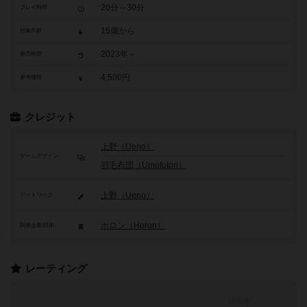
20分～30分
プレイ時間
15歳から
対象年齢
2023年～
発売時期
4,500円
参考価格
クレジット
上野（Ueno）
ゲームデザイン
羽毛布団（Umofuton）
上野（Ueno）
アートワーク
ホロン（Horon）
関連企業/団体
レーティング