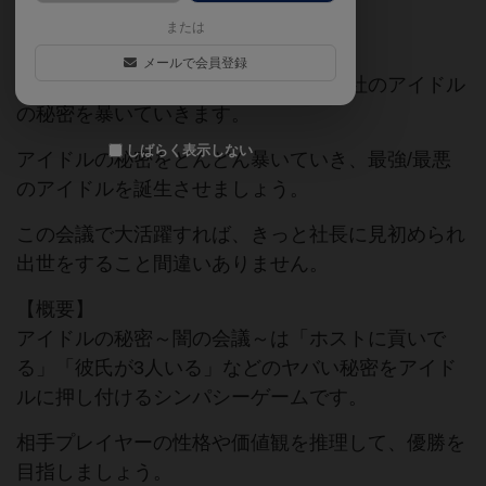
または
【世界観】
メールで会員登録
プレイヤーはプロデューサーとなり自社のアイドル
の秘密を暴いていきます。
しばらく表示しない
アイドルの秘密をどんどん暴いていき、最強/最悪
のアイドルを誕生させましょう。
この会議で大活躍すれば、きっと社長に見初められ
出世をすること間違いありません。
【概要】
アイドルの秘密～闇の会議～は「ホストに貢いで
る」「彼氏が3人いる」などのヤバい秘密をアイド
ルに押し付けるシンパシーゲームです。
相手プレイヤーの性格や価値観を推理して、優勝を
目指しましょう。