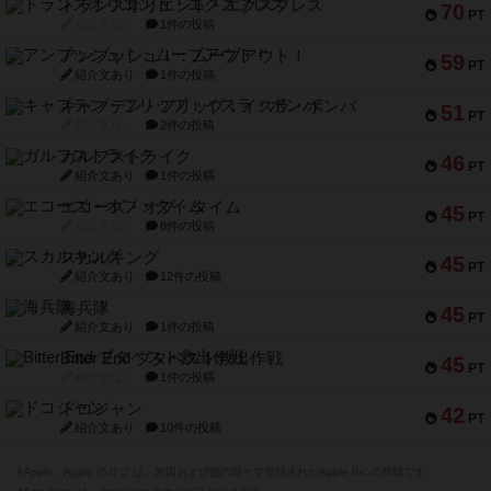
トランスオリエント・エクスプレス
70
PT
紹介文なし
1件の投稿
アンブッシュ！：ムーブアウト！
59
PT
紹介文あり
1件の投稿
キャプテン・フリップ：イスラ・ボンバ
51
PT
紹介文なし
2件の投稿
ガルフストライク
46
PT
紹介文あり
1件の投稿
エコーズ・オブ・タイム
45
PT
紹介文なし
8件の投稿
スカルキング
45
PT
紹介文あり
12件の投稿
海兵隊
45
PT
紹介文あり
1件の投稿
Bitter End ブタペスト救出作戦
45
PT
紹介文なし
1件の投稿
ドコジャン
42
PT
紹介文あり
10件の投稿
※Apple、Apple のロゴ は、米国および他の国々で登録されたApple Inc.の商標です。