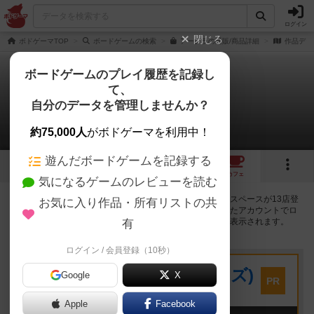
ログイン
閉じる
ボドゲーマTOP
ボードゲームの検索
アーグラの通販/商品詳細
作品デー
ボードゲームのプレイ履歴を記録し
て、
アーグラ
自分のデータを管理しませんか？
13店のカフェ/スペースが提供中
約75,000人
がボドゲーマを利用中！
遊んだボードゲームを記録する
4
3
14
トップ
画像
動画
レビュー
カフェ
気になるゲームのレビューを読む
アーグラで遊ぶことができるボードゲームカフェ・プレイスペースが13店登
お気に入り作品・所有リストの共
録されています。公開プロフィールの都道府県が設定されたアカウントでロ
グインすると、同じ都道府県内の店舗に絞り込むボタンが表示されます。
有
ログイン / 会員登録（10秒）
プレイスペース
キウイ！(旧:キウイゲームズ)
Google
X
PR
大阪府大阪市中央区森ノ宮中央2-8-2 永田中央ビル2階
Apple
Facebook