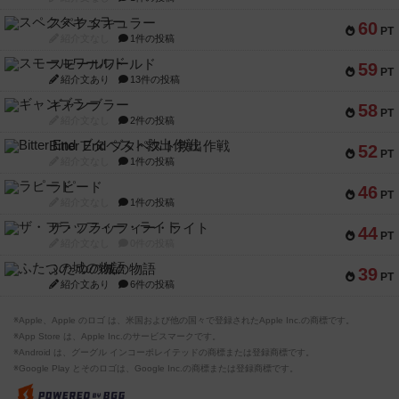
スペクタキュラー
60
PT
紹介文なし
1件の投稿
スモールワールド
59
PT
紹介文あり
13件の投稿
ギャンブラー
58
PT
紹介文なし
2件の投稿
Bitter End ブタペスト救出作戦
52
PT
紹介文なし
1件の投稿
ラピード
46
PT
紹介文なし
1件の投稿
ザ・フラッフィー・ライト
44
PT
紹介文なし
0件の投稿
ふたつの城の物語
39
PT
紹介文あり
6件の投稿
※Apple、Apple のロゴ は、米国および他の国々で登録されたApple Inc.の商標です。
※App Store は、Apple Inc.のサービスマークです。
※Android は、グーグル インコーポレイテッドの商標または登録商標です。
※Google Play とそのロゴは、Google Inc.の商標または登録商標です。