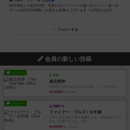
遊べるボードゲーム
2384個
高円寺駅より徒歩30秒！世界のボードゲームで遊べるカフェ！ 遊べる
ゲームは約2000種類！お酒もお食事もございます！お問合せはinf...
フォローする
会員の新しい投稿
レビュー
充実
南北戦争
1983年にVictory Gamesが出版した『The Civil ...
約3時間前
by Chaco
レビュー
画像付き
ファイアー・ブルズ / 火牛陣
火牛を引き連れて敵を殲滅させる。縦か斜めで前2
列まで攻撃できるが、自分...
約5時間前
by うらまこ