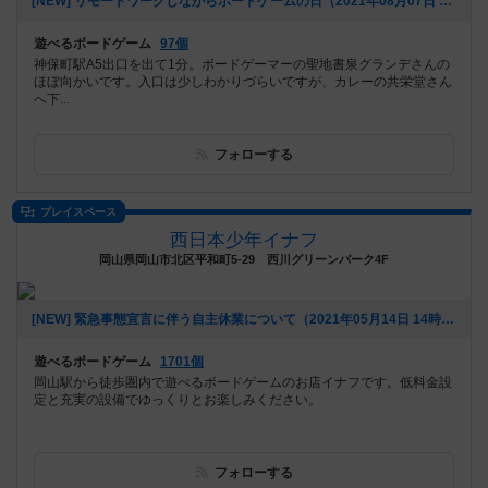
[NEW] リモートワークしながらボードゲームの日（2021年08月07日 13時29分）
遊べるボードゲーム
97個
神保町駅A5出口を出て1分。ボードゲーマーの聖地書泉グランデさんの
ほぼ向かいです。入口は少しわかりづらいですが、カレーの共栄堂さん
へ下...
フォローする
プレイスペース
西日本少年イナフ
岡山県岡山市北区平和町5-29 西川グリーンパーク4F
[NEW] 緊急事態宣言に伴う自主休業について（2021年05月14日 14時23分）
遊べるボードゲーム
1701個
岡山駅から徒歩圏内で遊べるボードゲームのお店イナフです。低料金設
定と充実の設備でゆっくりとお楽しみください。
フォローする