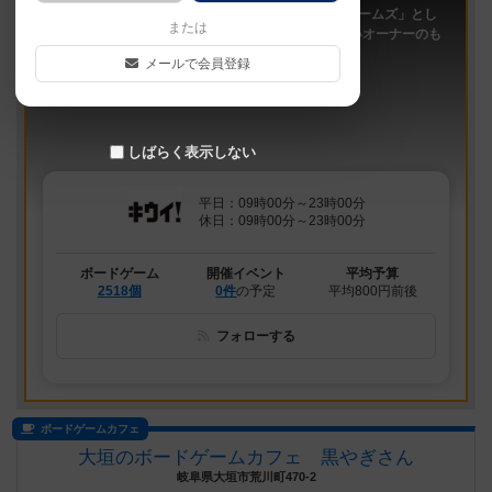
「キウイ！」は、2011年9月大阪日本橋で「キウイゲームズ」とし
または
てスタートしたボードゲームカフェです。 今は新しいオーナーのも
と、無...
メールで会員登録
しばらく表示しない
平日：09時00分～23時00分
休日：09時00分～23時00分
ボードゲーム
開催イベント
平均予算
2518個
0件
の予定
平均800円前後
フォローする
ボードゲームカフェ
大垣のボードゲームカフェ 黒やぎさん
岐阜県大垣市荒川町470-2