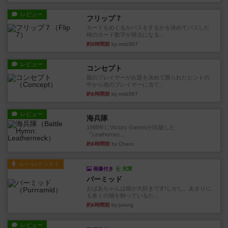
レビュー
フリップ７
カードをめくるかパスをするかを決めてパスした
時のカード数字が得点になる...
約5時間前
by mob567
レビュー
コンセプト
親のプレイヤーがお題を決めて限られたヒントの
中から他のプレイヤーに当て...
約6時間前
by mob567
レビュー
海兵隊
1988年にVictory Gamesが出版した
『Leathernec...
約6時間前
by Chaco
ルール/インスト
画像付き
充実
パーミッド
おばあちゃんは猫が大好きです!しかし、あまりに
も多くの猫を飼っているた...
約6時間前
by jurong
レビュー