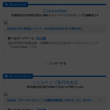
プレイスペース
CosmosWan
宮城県仙台市若林区清水小路8-2 ディーマークビルディング五橋駅前１F
[NEW] 8月の料金について（2018年08月01日 17時28分）
遊べるボードゲーム
1511個
仙台市営地下鉄南北線・五橋駅北1出口そばのボードゲームショップ
「CosmosWan」です。
フォローする
ボードゲームカフェ
リトルケイブ高円寺本店
東京都杉並区高円寺南4丁目26-16 芦野ビル201
[NEW] 【ゲーマーズケイブ 火曜特別開催】5月1日（火）20:00～ 『ロールプレイヤー』（2018年04月22日 18時42分）