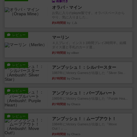
画像付き
オラパ・マイン
お気に入りのplayte製です。オラパスペースから
やり、気に入りました...
約6時間前
by くみ
レビュー
マーリン
４人プレイ。インスト1時間プレイ2時間半。結構
ダイス運と手札のカード運...
約7時間前
by oliber
レビュー
アンブッシュ！：シルバースター
1987年にVictory Gamesが出版した『Silver Sta...
約7時間前
by Chaco
レビュー
アンブッシュ！：パープルハート
1985年にVictory Gamesが出版した『Purple Hea...
約7時間前
by Chaco
レビュー
アンブッシュ！：ムーブアウト！
1984年にVictory Gamesが出版した『Move
Out！』...
約8時間前
by Chaco