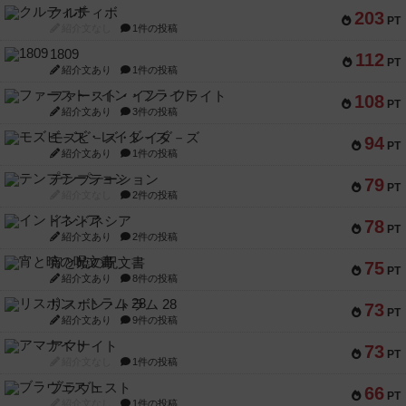
クルティボ
203
PT
紹介文なし
1件の投稿
1809
112
PT
紹介文あり
1件の投稿
ファースト・イン・フライト
108
PT
紹介文あり
3件の投稿
モズビ－ズ・レイダ－ズ
94
PT
紹介文あり
1件の投稿
テンプテーション
79
PT
紹介文なし
2件の投稿
インドネシア
78
PT
紹介文あり
2件の投稿
宵と暁の呪文書
75
PT
紹介文あり
8件の投稿
リスボン・トラム 28
73
PT
紹介文あり
9件の投稿
アマナイト
73
PT
紹介文なし
1件の投稿
ブラヴェスト
66
PT
紹介文なし
1件の投稿